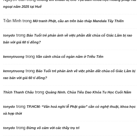
ngoại năm 2025 tại Huế
Trần Minh
trong
Mở tranh Phật, cầu an trên bảo tháp Mandala Tây Thiên
trong
tonydo
Báo Tuổi trẻ phản ảnh về việc phần đất chùa cổ Giác Lâm bị rao
bán với giá 60 tỉ đồng?
trong
kennytruong
Vãn cảnh chùa cổ ngàn năm ở Triều Tiên
trong
kennytruong
Báo Tuổi trẻ phản ảnh về việc phần đất chùa cổ Giác Lâm bị
rao bán với giá 60 tỉ đồng?
trong
Thích Thanh Châu
Quảng Ninh. Chùa Tiêu Dao Khóa Tu Học Cuối Năm
trong
tonydo
TP.HCM: “Văn hoá nghi lễ Phật giáo” cần có nghệ thuật, khoa học
và hợp thời
trong
tonydo
Đừng vô cảm với các thầy trụ trì