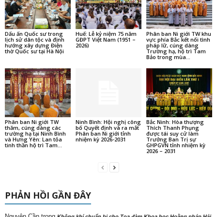
Dấu ấn Quốc sư trong
Huế: Lễ kỷ niệm 75 năm
Phân ban Ni giới TW khu
lịch sử dân tộc và định
GĐPT Việt Nam (1951 –
vực phía Bắc kết nối tình
hướng xây dựng Điện
2026)
pháp lữ, cúng dàng
thờ Quốc sư tại Hà Nội
Trường hạ, hộ trì Tam
Bảo trong mùa...
Phân ban Ni giới TW
Ninh Bình: Hội nghị công
Bắc Ninh: Hòa thượng
thăm, cúng dàng các
bố Quyết định và ra mắt
Thích Thanh Phụng
trường hạ tại Ninh Bình
Phân ban Ni giới tỉnh
được tái suy cử làm
và Hưng Yên: Lan tỏa
nhiệm kỳ 2026-2031
Trưởng Ban Trị sự
tinh thần hộ trì Tam...
GHPGVN tỉnh nhiệm kỳ
2026 – 2031
PHẢN HỒI GẦN ĐÂY
Nguyên Cần
trong
Không khí chuẩn bị cho Tọa đàm Khoa học Hoằng pháp Hải