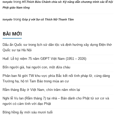
trong
tonydo
HT.Thích Bửu Chánh chia sẻ: Kỹ năng dẫn chương trình các lễ hội
Phật giáo Nam tông
trong
tonydo
Góp ý với Sư cô Thích Nữ Thanh Tâm
BÀI MỚI
Dấu ấn Quốc sư trong lịch sử dân tộc và định hướng xây dựng Điện thờ
Quốc sư tại Hà Nội
Huế: Lễ kỷ niệm 75 năm GĐPT Việt Nam (1951 – 2026)
Bốn người già, hai người con, một đứa cháu
Phân ban Ni giới TW khu vực phía Bắc kết nối tình pháp lữ, cúng dàng
Trường hạ, hộ trì Tam Bảo trong mùa an cư
Rằm tháng Bảy ở Việt Nam, chín trăm năm nhìn lại
Nghi lễ Vu lan (Rằm tháng 7) tại nhà – Bản dành cho Phật tử sơ cơ và
người có cảm tình với đạo Phật
Bông hồng ấy mới sáu mươi tuổi