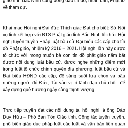
giáo tỉnh Bắc Ninh cùng đông đảo tín đồ, nhân dân, Phật tử
về tham dự.
Khai mạc Hội nghị Đại đức Thích giác Đạt cho biết: Sở Nội
vụ tỉnh kết hợp với BTS Phật giáo tỉnh Bắc Ninh tổ chức Hội
nghị tuyên truyền Pháp luật bầu cử Đại biểu các cấp cho tín
đồ Phật giáo, nhiệm kỳ 2016 – 2021. Hội nghị lần này được
tổ chức với mong muốn bà con tín đồ phật giáo nắm bắt
được nội dung luật bầu cử, được nghe những điểm mới
trong luật tổ chức chính quyền địa phương, luật bầu cử và
Đại biểu HĐND các cấp, để sáng suốt lựa chọn và bầu
những người đủ Đức, Tài vào vị trí lãnh đạo chủ chốt để
xây dựng quê hương ngày càng thịnh vượng
Trực tiếp truyền đạt các nội dung tại hội nghị là ông Đào
Duy Hữu – Phó Ban Tôn Giáo tỉnh. Công tác tuyên truyền,
phổ biến giáo dục pháp luật các luật và văn bản liên quan