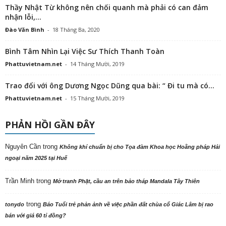
Thầy Nhật Từ không nên chối quanh mà phải có can đảm
nhận lỗi,...
Đào Văn Bình
-
18 Tháng Ba, 2020
Bình Tâm Nhìn Lại Việc Sư Thích Thanh Toàn
Phattuvietnam.net
-
14 Tháng Mười, 2019
Trao đổi với ông Dương Ngọc Dũng qua bài: “ Đi tu mà có...
Phattuvietnam.net
-
15 Tháng Mười, 2019
PHẢN HỒI GẦN ĐÂY
Nguyên Cần
trong
Không khí chuẩn bị cho Tọa đàm Khoa học Hoằng pháp Hải
ngoại năm 2025 tại Huế
Trần Minh
trong
Mở tranh Phật, cầu an trên bảo tháp Mandala Tây Thiên
trong
tonydo
Báo Tuổi trẻ phản ảnh về việc phần đất chùa cổ Giác Lâm bị rao
bán với giá 60 tỉ đồng?