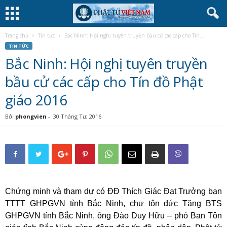
Trang chủ
Tin tức
Bắc Ninh: Hội nghị tuyên truyền bầu cử các cấp cho Tín...
TIN TỨC
Bắc Ninh: Hội nghị tuyên truyền
bầu cử các cấp cho Tín đồ Phật
giáo 2016
Bởi
phongvien
-
30 Tháng Tư, 2016
Chứng minh và tham dự có ĐĐ Thích Giác Đạt Trưởng ban
TTTT GHPGVN tỉnh Bắc Ninh, chư tôn đức Tăng BTS
GHPGVN tỉnh Bắc Ninh, ông Đào Duy Hữu – phó Ban Tôn