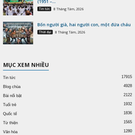
(1951 –...
Tin tức
8 Tháng Tám, 2026
Bốn người già, hai người con, một đứa cháu
Thời đại
8 Tháng Tám, 2026
MỤC XEM NHIỀU
17915
Tin tức
4928
Blog chùa
2122
Bài nổi bật
1932
Tuổi trẻ
1836
Quốc tế
1565
Từ thiện
1280
Văn hóa