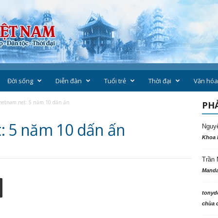
Đời sống
Diễn đàn
Tuổi trẻ
Thời đại
Văn hóa
ietnam.net: 5 năm 10 dấn ấn
PHẢ
: 5 năm 10 dấn ấn
Nguy
Khoa 
Trần 
Manda
tonyd
chùa c