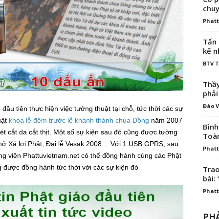
chuy
Phatt
Tấn 
kế n
BTV 
Thầy
phải
Đào V
đầu tiên thực hiện việc tường thuật tại chỗ, tức thời các sự
uật
khóa lễ đêm trước lễ khánh thành chùa Đồng
năm 2007
Bình
rét cắt da cắt thịt. Một số sự kiện sau đó cũng được tường
Toà
chở Xá lợi Phật, Đại lễ Vesak 2008… Với 1 USB GPRS, sau
Phatt
ng viên Phattuvietnam.net có thể đồng hành cùng các Phật
g được đồng hành tức thời với các sự kiện đó
Trao
bài: 
Phatt
PHẢ