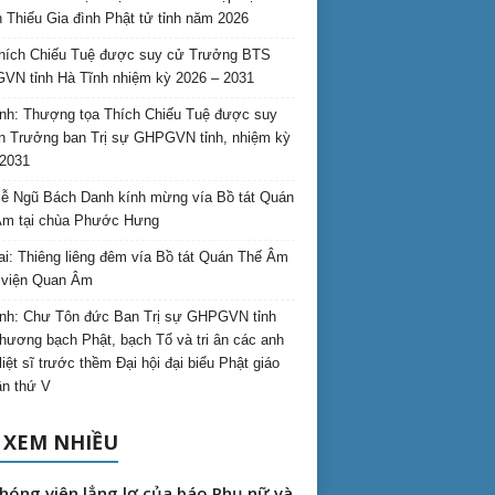
 Thiếu Gia đình Phật tử tỉnh năm 2026
hích Chiếu Tuệ được suy cử Trưởng BTS
N tỉnh Hà Tĩnh nhiệm kỳ 2026 – 2031
nh: Thượng tọa Thích Chiếu Tuệ được suy
n Trưởng ban Trị sự GHPGVN tỉnh, nhiệm kỳ
2031
ễ Ngũ Bách Danh kính mừng vía Bồ tát Quán
Âm tại chùa Phước Hưng
ai: Thiêng liêng đêm vía Bồ tát Quán Thế Âm
i viện Quan Âm
nh: Chư Tôn đức Ban Trị sự GHPGVN tỉnh
hương bạch Phật, bạch Tổ và tri ân các anh
liệt sĩ trước thềm Đại hội đại biểu Phật giáo
lần thứ V
 XEM NHIỀU
hóng viên lẳng lơ của báo Phụ nữ và