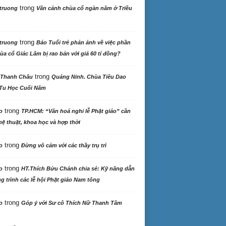
trong
truong
Vãn cảnh chùa cổ ngàn năm ở Triều
trong
truong
Báo Tuổi trẻ phản ảnh về việc phần
ùa cổ Giác Lâm bị rao bán với giá 60 tỉ đồng?
trong
 Thanh Châu
Quảng Ninh. Chùa Tiêu Dao
Tu Học Cuối Năm
trong
o
TP.HCM: “Văn hoá nghi lễ Phật giáo” cần
ệ thuật, khoa học và hợp thời
trong
o
Đừng vô cảm với các thầy trụ trì
trong
o
HT.Thích Bửu Chánh chia sẻ: Kỹ năng dẫn
 trình các lễ hội Phật giáo Nam tông
trong
o
Góp ý với Sư cô Thích Nữ Thanh Tâm