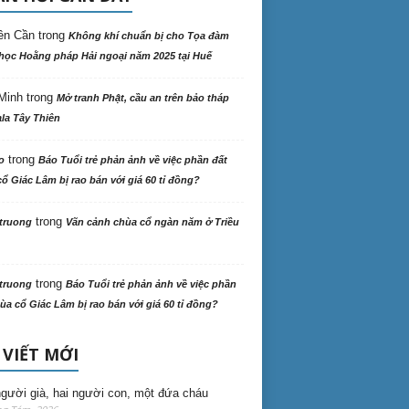
ên Cần
trong
Không khí chuẩn bị cho Tọa đàm
học Hoằng pháp Hải ngoại năm 2025 tại Huế
Minh
trong
Mở tranh Phật, cầu an trên bảo tháp
la Tây Thiên
trong
o
Báo Tuổi trẻ phản ảnh về việc phần đất
ổ Giác Lâm bị rao bán với giá 60 tỉ đồng?
trong
truong
Vãn cảnh chùa cổ ngàn năm ở Triều
trong
truong
Báo Tuổi trẻ phản ảnh về việc phần
ùa cổ Giác Lâm bị rao bán với giá 60 tỉ đồng?
 VIẾT MỚI
gười già, hai người con, một đứa cháu