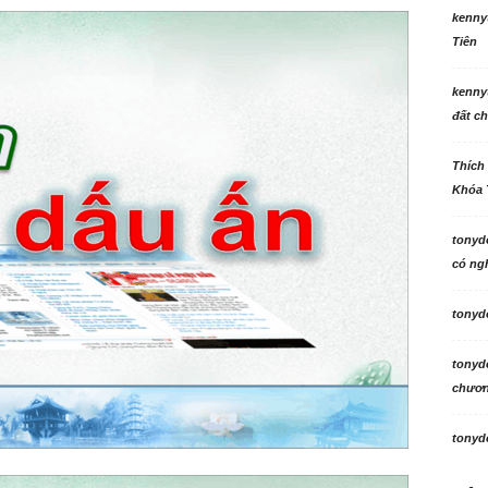
kenny
Tiên
kenny
đất ch
Thích
Khóa 
tonyd
có ngh
tonyd
tonyd
chương
tonyd