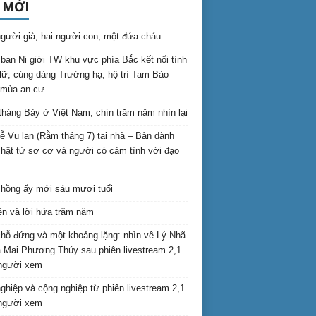
 MỚI
gười già, hai người con, một đứa cháu
ban Ni giới TW khu vực phía Bắc kết nối tình
lữ, cúng dàng Trường hạ, hộ trì Tam Bảo
 mùa an cư
háng Bảy ở Việt Nam, chín trăm năm nhìn lại
lễ Vu lan (Rằm tháng 7) tại nhà – Bản dành
hật tử sơ cơ và người có cảm tình với đạo
hồng ấy mới sáu mươi tuổi
ên và lời hứa trăm năm
hỗ đứng và một khoảng lặng: nhìn về Lý Nhã
 Mai Phương Thúy sau phiên livestream 2,1
 người xem
nghiệp và cộng nghiệp từ phiên livestream 2,1
 người xem