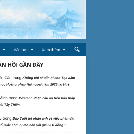
Văn học
Xem thêm
N HỒI GẦN ĐÂY
ên Cần
trong
Không khí chuẩn bị cho Tọa đàm
học Hoằng pháp Hải ngoại năm 2025 tại Huế
Minh
trong
Mở tranh Phật, cầu an trên bảo tháp
la Tây Thiên
trong
o
Báo Tuổi trẻ phản ảnh về việc phần đất
ổ Giác Lâm bị rao bán với giá 60 tỉ đồng?