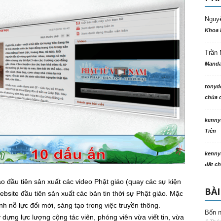
Nguy
Khoa 
Trần 
Manda
tonyd
chùa c
kenny
Tiên
kenny
đất ch
o đầu tiên sản xuất các video Phật giáo (quay các sự kiện
BÀI
ebsite đầu tiên sản xuất các bản tin thời sự Phật giáo. Mặc
 nỗ lực đổi mới, sáng tạo trong việc truyền thông.
Bốn n
dựng lực lượng cộng tác viên, phóng viên vừa viết tin, vừa