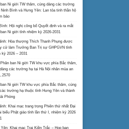
ban Ni giới TW thăm, cúng dàng các trường
i Ninh Bình và Hưng Yên: Lan tỏa tinh thần hộ
am bảo
Bình: Hội nghị công bố Quyết định và ra mắt
ban Ni giới tỉnh nhiệm kỳ 2026-2031
inh: Hòa thượng Thích Thanh Phụng được
uy cử làm Trưởng Ban Trị sự GHPGVN tỉnh
 kỳ 2026 – 2031
Phân ban Ni giới TW khu vực phía Bắc thăm,
dàng các trường hạ tại Hà Nội nhân mùa an
L.2570
ban Ni giới TW khu vực phía Bắc thăm, cúng
các trường hạ thuộc tỉnh Hưng Yên và thành
ải Phòng
inh: Khai mạc trang trọng Phiên thứ nhất Đại
ại biểu Phật giáo tỉnh lần thứ I, nhiệm kỳ 2026
1
Yên: Khai mạc Trại Kiền Trắc – Họp bạn