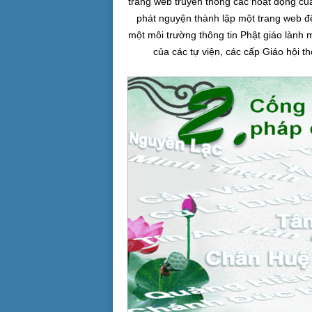
trang web truyền thông các hoạt động của 
phát nguyện thành lập một trang web để
một môi trường thông tin Phật giáo lành 
của các tự viện, các cấp Giáo hội t