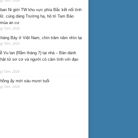
ng Tám, 2026
ban Ni giới TW khu vực phía Bắc kết nối tình
lữ, cúng dàng Trường hạ, hộ trì Tam Bảo
 mùa an cư
ng Tám, 2026
háng Bảy ở Việt Nam, chín trăm năm nhìn lại
ng Tám, 2026
lễ Vu lan (Rằm tháng 7) tại nhà – Bản dành
hật tử sơ cơ và người có cảm tình với đạo
ng Tám, 2026
hồng ấy mới sáu mươi tuổi
ng Tám, 2026