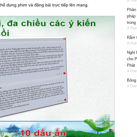
8 Thá
thể dựng phim và đăng bài trực tiếp lên mạng.
Phân 
pháp 
trong
8 Thá
Rằm t
8 Thá
Nghi 
cho P
Phật
8 Thá
Bông 
8 Thá