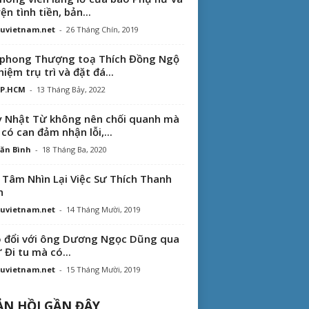
ện tình tiền, bản...
uvietnam.net
-
26 Tháng Chín, 2019
phong Thượng toạ Thích Đồng Ngộ
hiệm trụ trì và đặt đá...
TP.HCM
-
13 Tháng Bảy, 2022
 Nhật Từ không nên chối quanh mà
 có can đảm nhận lỗi,...
ăn Bình
-
18 Tháng Ba, 2020
 Tâm Nhìn Lại Việc Sư Thích Thanh
n
uvietnam.net
-
14 Tháng Mười, 2019
 đổi với ông Dương Ngọc Dũng qua
“ Đi tu mà có...
uvietnam.net
-
15 Tháng Mười, 2019
N HỒI GẦN ĐÂY