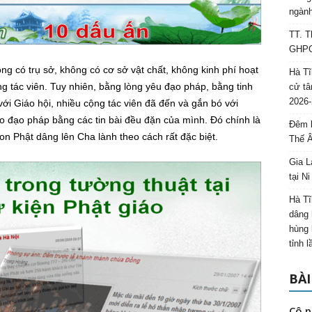
ngành
TT. T
GHPGV
ng có trụ sở, không có cơ sở vật chất, không kinh phí hoạt
Hà Tĩ
g tác viên. Tuy nhiên, bằng lòng yêu đạo pháp, bằng tinh
cử tâ
2026-
ới Giáo hội, nhiều cộng tác viên đã đến và gắn bó với
o đạo pháp bằng các tin bài đều đặn của mình. Đó chính là
Đêm l
con Phật dâng lên Cha lành theo cách rất đặc biệt.
Thế 
Gia L
tại N
Hà Tĩ
dâng 
hùng 
tỉnh 
BÀI
Cô p