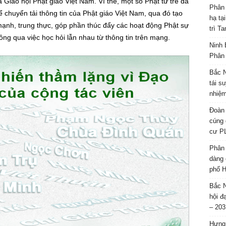
Giáo hội Phật giáo Việt Nam. Vì thế, một số Phật tử trẻ đã
Phân 
 chuyển tải thông tin của Phật giáo Việt Nam, qua đó tạo
hạ tạ
mạnh, trung thực, góp phần thúc đẩy các hoạt động Phật sự
trì T
hông qua việc học hỏi lẫn nhau từ thông tin trên mạng.
Ninh 
Phân 
Bắc N
tái s
nhiệm
Đoàn 
cúng 
cư P
Phân 
dàng 
phố H
Bắc N
hội đ
– 203
Hưng 