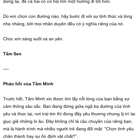
dừng lại, để cả hai có cơ hội tìm một hướng đi tốt hơn.
Dù em chọn con đường nào, hãy bước đi với sự tỉnh thức và lòng
nhẹ nhàng, bởi mọi nhân duyên đều có ý nghĩa riêng của nó.
Chúc em sáng suốt và an yên.
Tâm Sen
—-
Phản hồi của Tâm Minh
Trước hết, Tâm Minh xin được ôm lấy nỗi lòng của bạn bằng sự
cảm thông sâu sắc. Bạn đang đứng giữa ngã ba đường của tình
yêu và thực tại, nơi trái tim thì đong đầy yêu thương nhưng lý trí lại
giục giã những lo âu. Đây không chỉ là câu chuyện của riêng bạn,
mà là hành trình mà nhiều người trẻ đang đối mặt: “Chọn tình yêu
chân thành hay sự ổn định vật chất?”.