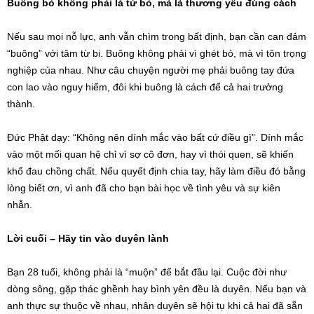
Buông bỏ không phải là từ bỏ, mà là thương yêu đúng cách
Nếu sau mọi nỗ lực, anh vẫn chìm trong bất định, bạn cần can đảm
“buông” với tâm từ bi. Buông không phải vì ghét bỏ, mà vì tôn trọng
nghiệp của nhau. Như câu chuyện người mẹ phải buông tay đứa
con lao vào nguy hiểm, đôi khi buông là cách để cả hai trưởng
thành.
Đức Phật dạy: “Không nên dính mắc vào bất cứ điều gì”. Dính mắc
vào một mối quan hệ chỉ vì sợ cô đơn, hay vì thói quen, sẽ khiến
khổ đau chồng chất. Nếu quyết định chia tay, hãy làm điều đó bằng
lòng biết ơn, vì anh đã cho bạn bài học về tình yêu và sự kiên
nhẫn.
Lời cuối – Hãy tin vào duyên lành
Bạn 28 tuổi, không phải là “muộn” để bắt đầu lại. Cuộc đời như
dòng sông, gặp thác ghềnh hay bình yên đều là duyên. Nếu bạn và
anh thực sự thuộc về nhau, nhân duyên sẽ hội tụ khi cả hai đã sẵn