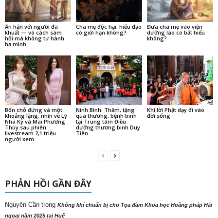
Ân hận với người đã
Cha mẹ độc hại: hiếu đạo
Đưa cha mẹ vào viện
khuất — và cách sám
có giới hạn không?
dưỡng lão có bất hiếu
hối mà không tự hành
không?
hạ mình
Bốn chỗ đứng và một
Ninh Bình: Thăm, tặng
Khi lời Phật dạy đi vào
khoảng lặng: nhìn về Lý
quà thương, bệnh binh
đời sống
Nhã Kỳ và Mai Phương
tại Trung tâm Điều
Thúy sau phiên
dưỡng thương binh Duy
livestream 2,1 triệu
Tiên
người xem
PHẢN HỒI GẦN ĐÂY
Nguyên Cần
trong
Không khí chuẩn bị cho Tọa đàm Khoa học Hoằng pháp Hải
ngoại năm 2025 tại Huế