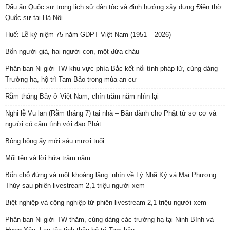
Dấu ấn Quốc sư trong lịch sử dân tộc và định hướng xây dựng Điện thờ
Quốc sư tại Hà Nội
Huế: Lễ kỷ niệm 75 năm GĐPT Việt Nam (1951 – 2026)
Bốn người già, hai người con, một đứa cháu
Phân ban Ni giới TW khu vực phía Bắc kết nối tình pháp lữ, cúng dàng
Trường hạ, hộ trì Tam Bảo trong mùa an cư
Rằm tháng Bảy ở Việt Nam, chín trăm năm nhìn lại
Nghi lễ Vu lan (Rằm tháng 7) tại nhà – Bản dành cho Phật tử sơ cơ và
người có cảm tình với đạo Phật
Bông hồng ấy mới sáu mươi tuổi
Mũi tên và lời hứa trăm năm
Bốn chỗ đứng và một khoảng lặng: nhìn về Lý Nhã Kỳ và Mai Phương
Thúy sau phiên livestream 2,1 triệu người xem
Biệt nghiệp và cộng nghiệp từ phiên livestream 2,1 triệu người xem
Phân ban Ni giới TW thăm, cúng dàng các trường hạ tại Ninh Bình và