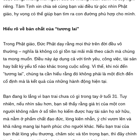
riêng. Tâm Tịnh xin chia sẻ cùng bạn vài điều từ góc nhìn Phật
giáo, hy vọng có thể giúp bạn tìm ra con đường phù hợp cho mình.
Hiểu rõ về bản chất của “tương lai”
Trong Phật giáo, Đức Phật dạy rằng mọi thứ trên đời đều vô
thường – nghĩa là không có gì tồn tại mãi mãi theo cách mà chúng
ta mong muốn. Điều này áp dụng cả với tình yêu, công việc, tài sản
hay bất kỳ yếu tố nào khác trong cuộc sống. Vì thế, khi nói đến
“tương lai”, chúng ta cần hiểu rằng đó không phải là một đích đến
cố định mà là kết quả của những hành động hiện tại.
Bạn đang lo lắng vì bạn trai chưa có gì trong tay ở tuổi 31. Tuy
nhiên, nếu nhìn sâu hơn, bạn sẽ thấy rằng giá trị của một con
người không nằm ở số tiền họ kiếm được hay tài sản họ sở hữu,
mà nằm ở phẩm chất đạo đức, lòng kiên nhẫn, ý chí vươn lên và
khả năng mang lại hạnh phúc cho người khác. Nếu bạn trai của
bạn thật lòng yêu thương, chăm sóc và tôn trọng bạn, thì đây chính