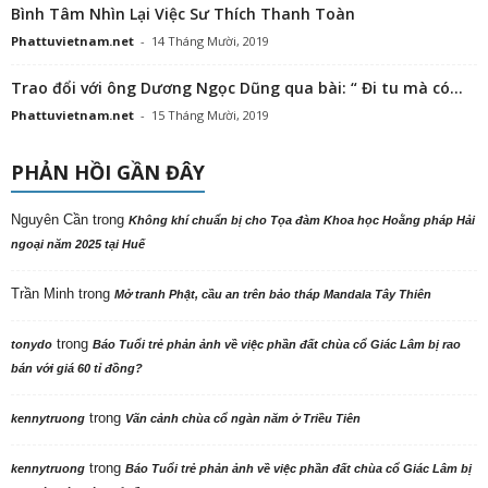
Bình Tâm Nhìn Lại Việc Sư Thích Thanh Toàn
Phattuvietnam.net
-
14 Tháng Mười, 2019
Trao đổi với ông Dương Ngọc Dũng qua bài: “ Đi tu mà có...
Phattuvietnam.net
-
15 Tháng Mười, 2019
PHẢN HỒI GẦN ĐÂY
Nguyên Cần
trong
Không khí chuẩn bị cho Tọa đàm Khoa học Hoằng pháp Hải
ngoại năm 2025 tại Huế
Trần Minh
trong
Mở tranh Phật, cầu an trên bảo tháp Mandala Tây Thiên
trong
tonydo
Báo Tuổi trẻ phản ảnh về việc phần đất chùa cổ Giác Lâm bị rao
bán với giá 60 tỉ đồng?
trong
kennytruong
Vãn cảnh chùa cổ ngàn năm ở Triều Tiên
trong
kennytruong
Báo Tuổi trẻ phản ảnh về việc phần đất chùa cổ Giác Lâm bị