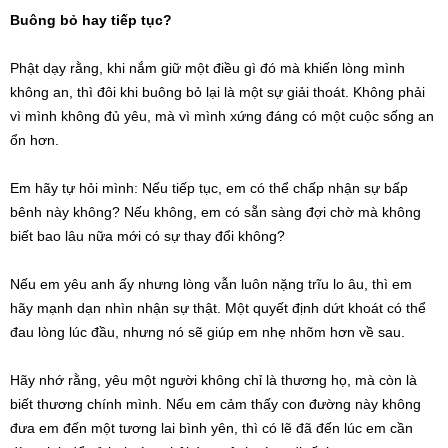
Buông bỏ hay tiếp tục?
Phật dạy rằng, khi nắm giữ một điều gì đó mà khiến lòng mình
không an, thì đôi khi buông bỏ lại là một sự giải thoát. Không phải
vì mình không đủ yêu, mà vì mình xứng đáng có một cuộc sống an
ổn hơn.
Em hãy tự hỏi mình: Nếu tiếp tục, em có thể chấp nhận sự bấp
bênh này không? Nếu không, em có sẵn sàng đợi chờ mà không
biết bao lâu nữa mới có sự thay đổi không?
Nếu em yêu anh ấy nhưng lòng vẫn luôn nặng trĩu lo âu, thì em
hãy mạnh dạn nhìn nhận sự thật. Một quyết định dứt khoát có thể
đau lòng lúc đầu, nhưng nó sẽ giúp em nhẹ nhõm hơn về sau.
Hãy nhớ rằng, yêu một người không chỉ là thương họ, mà còn là
biết thương chính mình. Nếu em cảm thấy con đường này không
đưa em đến một tương lai bình yên, thì có lẽ đã đến lúc em cần