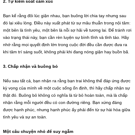
2. Tự kiểm soát cảm xúc
Bạn kể rằng đôi lúc giận nhau, bạn buông lời chia tay nhưng sau
đó lại xiêu lòng. Điều này xuất phát từ sự mâu thuẫn trong nội tâm:
một bên là tình yêu, một bên là nỗi sợ hãi về tương lai. Để tránh rơi
vào trạng thái này, bạn cần rèn luyện sự bình tĩnh và tỉnh táo. Hãy
nhớ rằng mọi quyết định lớn trong cuộc đời đều cần được đưa ra
khi tâm trí sáng suốt, không phải khi đang nóng giận hay buồn bã.
3. Chấp nhận và buông bỏ
Nếu sau tất cả, bạn nhận ra rằng bạn trai không thể đáp ứng được
kỳ vọng của mình về một cuộc sống ổn định, thì hãy chấp nhận sự
thật đó. Buông bỏ không có nghĩa là từ bỏ hoàn toàn, mà là chấp
nhận rằng mỗi người đều có con đường riêng. Bạn xứng đáng
được hạnh phúc, nhưng hạnh phúc ấy phải đến từ sự hài hòa giữa
tình yêu và sự an toàn.
Một câu chuyện nhỏ để suy ngẫm