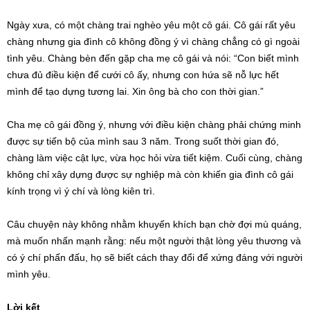
Ngày xưa, có một chàng trai nghèo yêu một cô gái. Cô gái rất yêu
chàng nhưng gia đình cô không đồng ý vì chàng chẳng có gì ngoài
tình yêu. Chàng bèn đến gặp cha mẹ cô gái và nói: “Con biết mình
chưa đủ điều kiện để cưới cô ấy, nhưng con hứa sẽ nỗ lực hết
mình để tạo dựng tương lai. Xin ông bà cho con thời gian.”
Cha mẹ cô gái đồng ý, nhưng với điều kiện chàng phải chứng minh
được sự tiến bộ của mình sau 3 năm. Trong suốt thời gian đó,
chàng làm việc cật lực, vừa học hỏi vừa tiết kiệm. Cuối cùng, chàng
không chỉ xây dựng được sự nghiệp mà còn khiến gia đình cô gái
kính trọng vì ý chí và lòng kiên trì.
Câu chuyện này không nhằm khuyến khích bạn chờ đợi mù quáng,
mà muốn nhấn mạnh rằng: nếu một người thật lòng yêu thương và
có ý chí phấn đấu, họ sẽ biết cách thay đổi để xứng đáng với người
mình yêu.
Lời kết