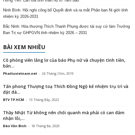
Hưng Yên: Lan tỏa tinh thần hộ trì Tam bảo
Ninh Bình: Hội nghị công bố Quyết định và ra mắt Phân ban Ni giới tỉnh
nhiệm kỳ 2026-2031
Bắc Ninh: Hòa thượng Thích Thanh Phụng được tái suy cử làm Trưởng
Ban Trị sự GHPGVN tỉnh nhiệm kỳ 2026 – 2031
BÀI XEM NHIỀU
Cô phóng viên lẳng lơ của báo Phụ nữ và chuyện tình tiền,
bản...
Phattuvietnam.net
-
26 Tháng Chín, 2019
Tấn phong Thượng toạ Thích Đồng Ngộ kế nhiệm trụ trì và
đặt đá...
BTV TP.HCM
-
13 Tháng Bảy, 2022
Thầy Nhật Từ không nên chối quanh mà phải có can đảm
nhận lỗi,...
Đào Văn Bình
-
18 Tháng Ba, 2020