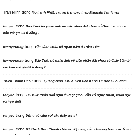
Trần Minh
trong
Mở tranh Phật, cầu an trên bảo tháp Mandala Tây Thiên
trong
tonydo
Báo Tuổi trẻ phản ảnh về việc phần đất chùa cổ Giác Lâm bị rao
bán với giá 60 tỉ đồng?
trong
kennytruong
Vãn cảnh chùa cổ ngàn năm ở Triều Tiên
trong
kennytruong
Báo Tuổi trẻ phản ảnh về việc phần đất chùa cổ Giác Lâm bị
rao bán với giá 60 tỉ đồng?
trong
Thích Thanh Châu
Quảng Ninh. Chùa Tiêu Dao Khóa Tu Học Cuối Năm
trong
tonydo
TP.HCM: “Văn hoá nghi lễ Phật giáo” cần có nghệ thuật, khoa học
và hợp thời
trong
tonydo
Đừng vô cảm với các thầy trụ trì
trong
tonydo
HT.Thích Bửu Chánh chia sẻ: Kỹ năng dẫn chương trình các lễ hội