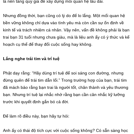
là nền tảng quý giá để xây dựng mối quan hệ lâu dài.
Nhưng đồng thời, bạn cũng có lý do để lo lắng. Một mối quan hệ
bền vững không chỉ dựa vào tình yêu mà còn cần sự ổn định về
kinh tế và trách nhiệm cá nhân. Vậy nên, vấn đề không phải là bạn
trai bạn 31 tuổi nhưng chưa giàu, mà là liệu anh ấy có ý thức và kế
hoạch cụ thể để thay đổi cuộc sống hay không.
Lắng nghe trái tim và trí tuệ
Phật dạy rằng: “Hãy dùng trí tuệ để soi sáng con đường, nhưng
đừng quên để trái tim dẫn lối.” Trong trường hợp của bạn, trái tim
đã mách bảo rằng bạn trai là người tốt, chân thành và yêu thương
bạn. Nhưng trí tuệ lại nhắc nhở rằng bạn cần cân nhắc kỹ lưỡng
trước khi quyết định gắn bó cả đời.
Để làm rõ điều này, bạn hãy tự hỏi:
Anh ấy có thái độ tích cực với cuộc sống không? Có sẵn sàng học