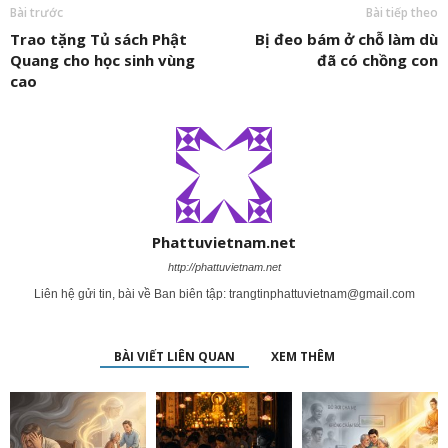
Bài trước
Bài tiếp theo
Trao tặng Tủ sách Phật
Bị đeo bám ở chỗ làm dù
Quang cho học sinh vùng
đã có chồng con
cao
Phattuvietnam.net
http://phattuvietnam.net
Liên hệ gửi tin, bài về Ban biên tập:
trangtinphattuvietnam@gmail.com
BÀI VIẾT LIÊN QUAN
XEM THÊM