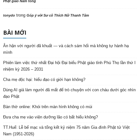
Phật giáo Nam tông
trong
tonydo
Góp ý với Sư cô Thích Nữ Thanh Tâm
BÀI MỚI
Ân hận với người đã khuất — và cách sám hối mà không tự hành hạ
mình
Phiên làm việc thứ nhất Đại hội Đại biểu Phật giáo tỉnh Phú Thọ lần thứ I
nhiệm kỳ 2026 – 2031
Cha mẹ độc hại: hiếu đạo có giới hạn không?
Dùng AI giả làm người đã mất để trò chuyện với con cháu dưới góc nhìn
đạo Phật
Bàn thờ online: Khói trên màn hình không có mùi
Đưa cha mẹ vào viện dưỡng lão có bất hiếu không?
TT.Huế: Lễ bế mạc và tổng kết kỷ niệm 75 năm Gia đình Phật tử Việt
Nam (1951-2026)