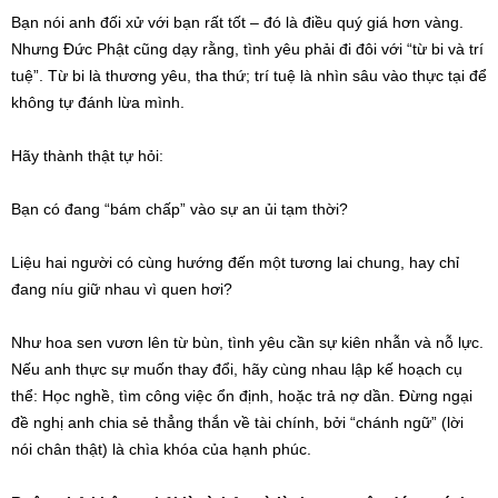
Bạn nói anh đối xử với bạn rất tốt – đó là điều quý giá hơn vàng.
Nhưng Đức Phật cũng dạy rằng, tình yêu phải đi đôi với “từ bi và trí
tuệ”. Từ bi là thương yêu, tha thứ; trí tuệ là nhìn sâu vào thực tại để
không tự đánh lừa mình.
Hãy thành thật tự hỏi:
Bạn có đang “bám chấp” vào sự an ủi tạm thời?
Liệu hai người có cùng hướng đến một tương lai chung, hay chỉ
đang níu giữ nhau vì quen hơi?
Như hoa sen vươn lên từ bùn, tình yêu cần sự kiên nhẫn và nỗ lực.
Nếu anh thực sự muốn thay đổi, hãy cùng nhau lập kế hoạch cụ
thể: Học nghề, tìm công việc ổn định, hoặc trả nợ dần. Đừng ngại
đề nghị anh chia sẻ thẳng thắn về tài chính, bởi “chánh ngữ” (lời
nói chân thật) là chìa khóa của hạnh phúc.