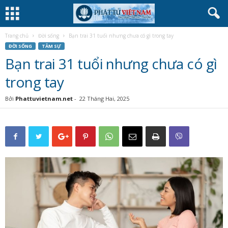
Trang chủ
Đời sống
Bạn trai 31 tuổi nhưng chưa có gì trong tay
ĐỜI SỐNG
TÂM SỰ
Bạn trai 31 tuổi nhưng chưa có gì
trong tay
Bởi
Phattuvietnam.net
-
22 Tháng Hai, 2025