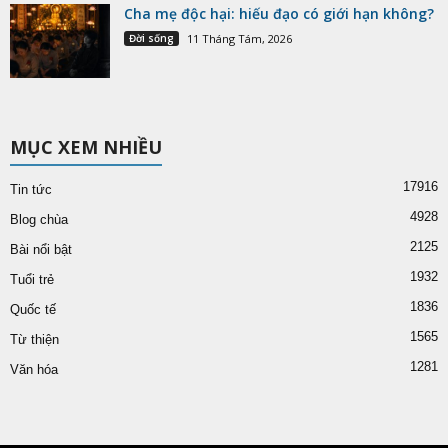
Cha mẹ độc hại: hiếu đạo có giới hạn không?
Đời sống
11 Tháng Tám, 2026
MỤC XEM NHIỀU
17916
Tin tức
4928
Blog chùa
2125
Bài nổi bật
1932
Tuổi trẻ
1836
Quốc tế
1565
Từ thiện
1281
Văn hóa