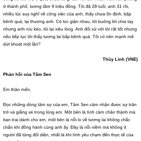
ở thành phố, lương tầm 9 triệu đồng. Tôi đã 28 tuổi, anh 31 rồi,
nhiều lúc suy nghĩ về công việc của anh, thấy chưa ổn định, bấp
bênh quá, lại thương anh. Có lúc giận nhau, tôi buông lời chia tay
nhưng anh níu kéo, tôi lại xiêu lòng. Anh đối xử với tôi rất tốt nhưng
nếu tiếp tục tôi thấy tương lai bấp bênh quá. Tôi có nên mạnh mẽ
dứt khoát một lần?
Thùy Linh (VNE)
Phản hồi của Tâm Sen
Em thân mến,
Đọc những dòng tâm sự của em, Tâm Sen cảm nhận được sự trăn
trở và giằng xé trong lòng em. Một bên là tình cảm chân thành mà
bạn trai dành cho em, một bên là nỗi lo về tương lai không chắc
chắn khi đồng hành cùng anh ấy. Đây là nỗi niềm mà không ít
người đã từng đối diện, nhất là khi tình yêu chạm đến thực tế của