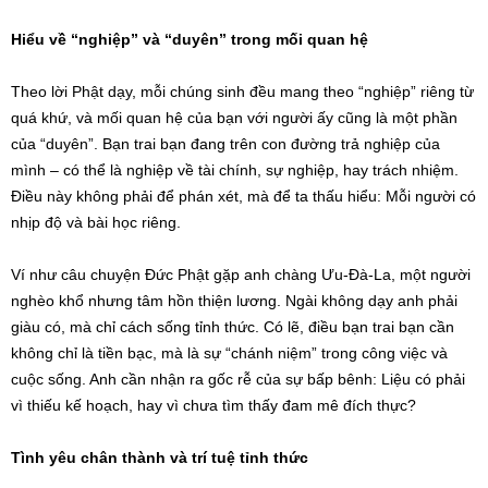
Hiểu về “nghiệp” và “duyên” trong mối quan hệ
Theo lời Phật dạy, mỗi chúng sinh đều mang theo “nghiệp” riêng từ
quá khứ, và mối quan hệ của bạn với người ấy cũng là một phần
của “duyên”. Bạn trai bạn đang trên con đường trả nghiệp của
mình – có thể là nghiệp về tài chính, sự nghiệp, hay trách nhiệm.
Điều này không phải để phán xét, mà để ta thấu hiểu: Mỗi người có
nhịp độ và bài học riêng.
Ví như câu chuyện Đức Phật gặp anh chàng Ưu-Đà-La, một người
nghèo khổ nhưng tâm hồn thiện lương. Ngài không dạy anh phải
giàu có, mà chỉ cách sống tỉnh thức. Có lẽ, điều bạn trai bạn cần
không chỉ là tiền bạc, mà là sự “chánh niệm” trong công việc và
cuộc sống. Anh cần nhận ra gốc rễ của sự bấp bênh: Liệu có phải
vì thiếu kế hoạch, hay vì chưa tìm thấy đam mê đích thực?
Tình yêu chân thành và trí tuệ tỉnh thức