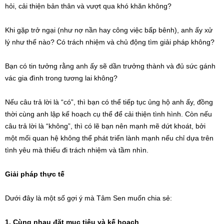
hỏi, cải thiện bản thân và vượt qua khó khăn không?
Khi gặp trở ngại (như nợ nần hay công việc bấp bênh), anh ấy xử
lý như thế nào? Có trách nhiệm và chủ động tìm giải pháp không?
Bạn có tin tưởng rằng anh ấy sẽ dần trưởng thành và đủ sức gánh
vác gia đình trong tương lai không?
Nếu câu trả lời là “có”, thì bạn có thể tiếp tục ủng hộ anh ấy, đồng
thời cùng anh lập kế hoạch cụ thể để cải thiện tình hình. Còn nếu
câu trả lời là “không”, thì có lẽ bạn nên mạnh mẽ dứt khoát, bởi
một mối quan hệ không thể phát triển lành mạnh nếu chỉ dựa trên
tình yêu mà thiếu đi trách nhiệm và tầm nhìn.
Giải pháp thực tế
Dưới đây là một số gợi ý mà Tâm Sen muốn chia sẻ:
1. Cùng nhau đặt mục tiêu và kế hoạch