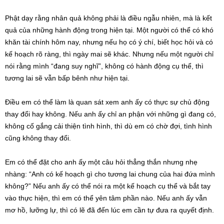
Phật dạy rằng nhân quả không phải là điều ngẫu nhiên, mà là kết
quả của những hành động trong hiện tại. Một người có thể có khó
khăn tài chính hôm nay, nhưng nếu họ có ý chí, biết học hỏi và có
kế hoạch rõ ràng, thì ngày mai sẽ khác. Nhưng nếu một người chỉ
nói rằng mình “đang suy nghĩ”, không có hành động cụ thể, thì
tương lai sẽ vẫn bấp bênh như hiện tại.
Điều em có thể làm là quan sát xem anh ấy có thực sự chủ động
thay đổi hay không. Nếu anh ấy chỉ an phận với những gì đang có,
không cố gắng cải thiện tình hình, thì dù em có chờ đợi, tình hình
cũng không thay đổi.
Em có thể đặt cho anh ấy một câu hỏi thẳng thắn nhưng nhẹ
nhàng: “Anh có kế hoạch gì cho tương lai chung của hai đứa mình
không?” Nếu anh ấy có thể nói ra một kế hoạch cụ thể và bắt tay
vào thực hiện, thì em có thể yên tâm phần nào. Nếu anh ấy vẫn
mơ hồ, lưỡng lự, thì có lẽ đã đến lúc em cần tự đưa ra quyết định.