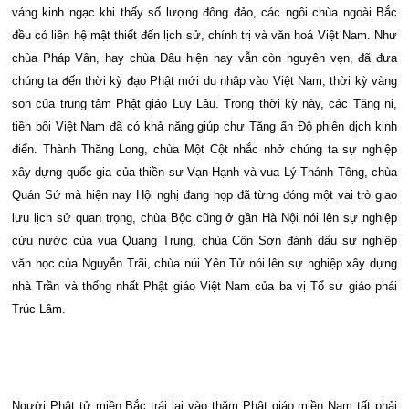
váng kinh ngạc khi thấy số lượng đông đảo, các ngôi chùa ngoài Bắc
đều có liên hệ mật thiết đến lịch sử, chính trị và văn hoá Việt Nam. Như
chùa Pháp Vân, hay chùa Dâu hiện nay vẫn còn nguyên vẹn, đã đưa
chúng ta đến thời kỳ đạo Phật mới du nhập vào Việt Nam, thời kỳ vàng
son của trung tâm Phật giáo Luy Lâu. Trong thời kỳ này, các Tăng ni,
tiền bối Việt Nam đã có khả năng giúp chư Tăng ấn Độ phiên dịch kinh
điển. Thành Thăng Long, chùa Một Cột nhắc nhở chúng ta sự nghiệp
xây dựng quốc gia của thiền sư Vạn Hạnh và vua Lý Thánh Tông, chùa
Quán Sứ mà hiện nay Hội nghị đang họp đã từng đóng một vai trò giao
lưu lịch sử quan trọng, chùa Bộc cũng ở gần Hà Nội nói lên sự nghiệp
cứu nước của vua Quang Trung, chùa Côn Sơn đánh dấu sự nghiệp
văn học của Nguyễn Trãi, chùa núi Yên Tử nói lên sự nghiệp xây dựng
nhà Trần và thống nhất Phật giáo Việt Nam của ba vị Tổ sư giáo phái
Trúc Lâm.
Người Phật tử miền Bắc trái lại vào thăm Phật giáo miền Nam tất phải