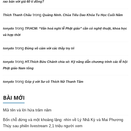
rao bán với giá 60 tỉ đồng?
trong
Thích Thanh Châu
Quảng Ninh. Chùa Tiêu Dao Khóa Tu Học Cuối Năm
trong
tonydo
TP.HCM: “Văn hoá nghi lễ Phật giáo” cần có nghệ thuật, khoa học
và hợp thời
trong
tonydo
Đừng vô cảm với các thầy trụ trì
trong
tonydo
HT.Thích Bửu Chánh chia sẻ: Kỹ năng dẫn chương trình các lễ hội
Phật giáo Nam tông
trong
tonydo
Góp ý với Sư cô Thích Nữ Thanh Tâm
BÀI MỚI
Mũi tên và lời hứa trăm năm
Bốn chỗ đứng và một khoảng lặng: nhìn về Lý Nhã Kỳ và Mai Phương
Thúy sau phiên livestream 2,1 triệu người xem