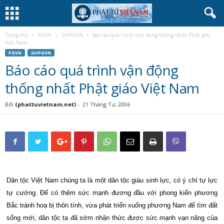
Trang chủ
PGVN
GHPGVN
Báo cáo quá trình vận động thống nhất Phật giáo
Việt Nam
PGVN
GHPGVN
Báo cáo quá trình vận động
thống nhất Phật giáo Việt Nam
Bởi
(phattuvietnam.net)
-
21 Tháng Tư, 2006
Dân tộc Việt Nam chúng ta là một dân tộc giàu sinh lực, có ý chí tự lực
tự cường. Để có thêm sức mạnh đương đầu với phong kiến phương
Bắc tránh hoạ bị thôn tính, vừa phát triển xuống phương Nam để tìm đất
sống mới, dân tộc ta đã sớm nhận thức được sức mạnh vạn năng của