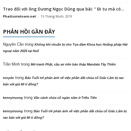
Trao đổi với ông Dương Ngọc Dũng qua bài: “ Đi tu mà có...
Phattuvietnam.net
-
15 Tháng Mười, 2019
PHẢN HỒI GẦN ĐÂY
Nguyên Cần
trong
Không khí chuẩn bị cho Tọa đàm Khoa học Hoằng pháp Hải
ngoại năm 2025 tại Huế
Trần Minh
trong
Mở tranh Phật, cầu an trên bảo tháp Mandala Tây Thiên
trong
tonydo
Báo Tuổi trẻ phản ảnh về việc phần đất chùa cổ Giác Lâm bị rao
bán với giá 60 tỉ đồng?
trong
kennytruong
Vãn cảnh chùa cổ ngàn năm ở Triều Tiên
trong
kennytruong
Báo Tuổi trẻ phản ảnh về việc phần đất chùa cổ Giác Lâm bị
rao bán với giá 60 tỉ đồng?