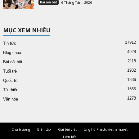
Bài nổi bật
6 Tháng Tám, 2026
MỤC XEM NHIỀU
17912
Tin tức
4928
Blog chùa
2118
Bài nổi bật
1932
Tuổi trẻ
1836
Quốc tế
1565
Từ thiện
1278
Văn hóa
Chủ trương
Biên tập
Gửi bài viết
Ủng hộ Phattuvietnam.net
Liên kết