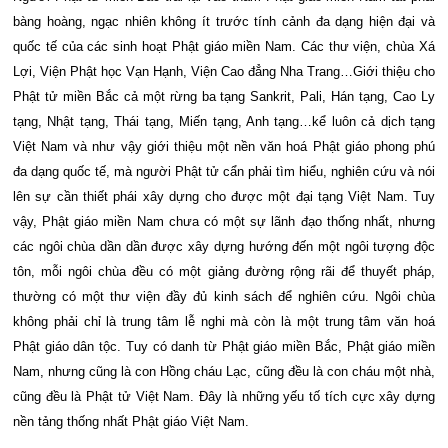
bàng hoàng, ngạc nhiên không ít trước tính cảnh đa dạng hiện đại và
quốc tế của các sinh hoạt Phật giáo miền Nam. Các thư viện, chùa Xá
Lợi, Viện Phật học Vạn Hạnh, Viện Cao đẳng Nha Trang…Giới thiệu cho
Phật tử miền Bắc cả một rừng ba tạng Sankrit, Pali, Hán tạng, Cao Ly
tạng, Nhật tạng, Thái tạng, Miến tạng, Anh tạng…kể luôn cả dịch tạng
Việt Nam và như vậy giới thiệu một nền văn hoá Phật giáo phong phú
đa dạng quốc tế, mà người Phật tử cẩn phải tìm hiểu, nghiên cứu và nói
lên sự cần thiết phái xây dựng cho được một đại tạng Việt Nam. Tuy
vậy, Phật giáo miền Nam chưa có một sự lãnh đạo thống nhất, nhưng
các ngôi chùa dần dần được xây dựng hướng đến một ngôi tượng độc
tôn, mỗi ngôi chùa đều có một giảng đường rộng rãi để thuyết pháp,
thường có một thư viện đầy đủ kinh sách để nghiên cứu. Ngôi chùa
không phải chỉ là trung tâm lễ nghi mà còn là một trung tâm văn hoá
Phật giáo dân tộc. Tuy có danh từ Phật giáo miền Bắc, Phật giáo miền
Nam, nhưng cũng là con Hồng cháu Lạc, cũng đều là con cháu một nhà,
cũng đều là Phật tử Việt Nam. Đây là những yếu tố tích cực xây dựng
nền tảng thống nhất Phật giáo Việt Nam.