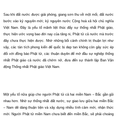
Sau khi đất nước được giải phóng, giang sơn thu về một mối, đất nước
bước vào kỷ nguyên mới; kỷ nguyên nước Cộng hoà xã hội chủ nghĩa
Việt Nam. Đây là yếu tố mãnh liệt thúc đẩy sự thống nhất Phật giáo,
thực hiện ước vọng bao đời nay của tăng ni, Phật tử cả nước mà trước
đây chưa thực hiện được. Nhờ những bối cảnh chính trị thuận lợi như
vậy, các tàn tích phong kiến đế quốc bị dẹp tan không còn gây sức ép
đối với đồng bào Phật tử, các thuận duyên để mở đầu sự nghiệp thống
nhất Phật giáo cả nước đã chớm nở, đưa đến sự thành lập Ban Vận
động Thống nhất Phật giáo Việt Nam.
Một yếu tố nữa giúp cho người Phật tử cả hai miền Nam – Bắc gần gũi
nhau hơn. Nhờ sự thống nhất đất nước, sự giao lưu giữa hai miền Bắc
– Nam dẽ dàng thuận tiện và xây dựng nhiều tình cảm mới, nhận thức
mới. Người Phật tử miền Nam chưa biết đến miền Bắc, sẽ phải choáng