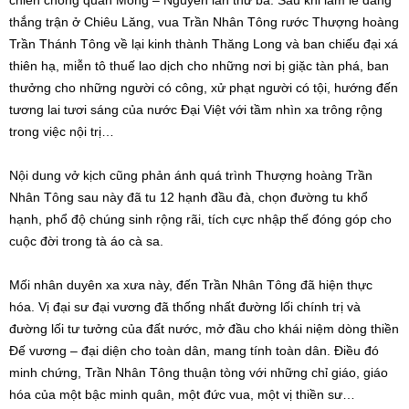
thắng trận ở Chiêu Lăng, vua Trần Nhân Tông rước Thượng hoàng
Trần Thánh Tông về lại kinh thành Thăng Long và ban chiếu đại xá
thiên hạ, miễn tô thuế lao dịch cho những nơi bị giặc tàn phá, ban
thưởng cho những người có công, xử phạt người có tội, hướng đến
tương lai tươi sáng của nước Đại Việt với tầm nhìn xa trông rộng
trong việc nội trị…
Nội dung vở kịch cũng phản ánh quá trình Thượng hoàng Trần
Nhân Tông sau này đã tu 12 hạnh đầu đà, chọn đường tu khổ
hạnh, phổ độ chúng sinh rộng rãi, tích cực nhập thế đóng góp cho
cuộc đời trong tà áo cà sa.
Mối nhân duyên xa xưa này, đến Trần Nhân Tông đã hiện thực
hóa. Vị đại sư đại vương đã thống nhất đường lối chính trị và
đường lối tư tưởng của đất nước, mở đầu cho khái niệm dòng thiền
Đế vương – đại diện cho toàn dân, mang tính toàn dân. Điều đó
minh chứng, Trần Nhân Tông thuận tòng với những chỉ giáo, giáo
hóa của một bậc minh quân, một đức vua, một vị thiền sư…