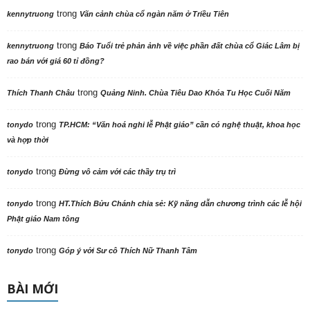
trong
kennytruong
Vãn cảnh chùa cổ ngàn năm ở Triều Tiên
trong
kennytruong
Báo Tuổi trẻ phản ảnh về việc phần đất chùa cổ Giác Lâm bị
rao bán với giá 60 tỉ đồng?
trong
Thích Thanh Châu
Quảng Ninh. Chùa Tiêu Dao Khóa Tu Học Cuối Năm
trong
tonydo
TP.HCM: “Văn hoá nghi lễ Phật giáo” cần có nghệ thuật, khoa học
và hợp thời
trong
tonydo
Đừng vô cảm với các thầy trụ trì
trong
tonydo
HT.Thích Bửu Chánh chia sẻ: Kỹ năng dẫn chương trình các lễ hội
Phật giáo Nam tông
trong
tonydo
Góp ý với Sư cô Thích Nữ Thanh Tâm
BÀI MỚI