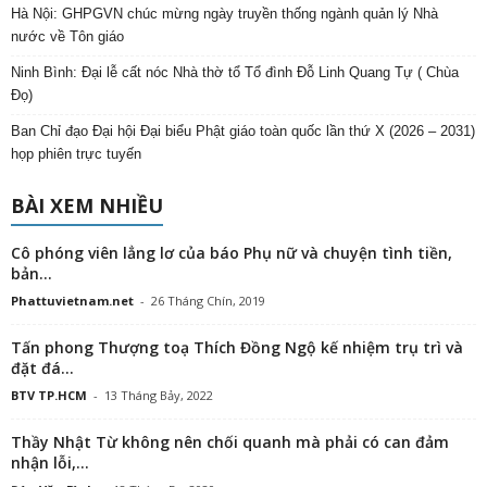
Hà Nội: GHPGVN chúc mừng ngày truyền thống ngành quản lý Nhà
nước về Tôn giáo
Ninh Bình: Đại lễ cất nóc Nhà thờ tổ Tổ đình Đỗ Linh Quang Tự ( Chùa
Đọ)
Ban Chỉ đạo Đại hội Đại biểu Phật giáo toàn quốc lần thứ X (2026 – 2031)
họp phiên trực tuyến
BÀI XEM NHIỀU
Cô phóng viên lẳng lơ của báo Phụ nữ và chuyện tình tiền,
bản...
Phattuvietnam.net
-
26 Tháng Chín, 2019
Tấn phong Thượng toạ Thích Đồng Ngộ kế nhiệm trụ trì và
đặt đá...
BTV TP.HCM
-
13 Tháng Bảy, 2022
Thầy Nhật Từ không nên chối quanh mà phải có can đảm
nhận lỗi,...