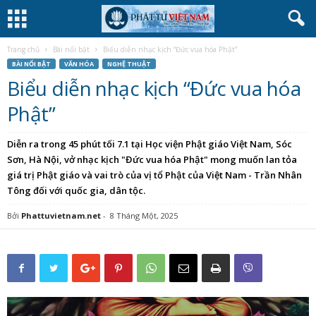
Trang chủ
Bài nổi bật
Biểu diễn nhạc kịch “Đức vua hóa Phật”
BÀI NỔI BẬT
VĂN HÓA
NGHỆ THUẬT
Biểu diễn nhạc kịch “Đức vua hóa
Phật”
Diễn ra trong 45 phút tối 7.1 tại Học viện Phật giáo Việt Nam, Sóc
Sơn, Hà Nội, vở nhạc kịch "Đức vua hóa Phật" mong muốn lan tỏa
giá trị Phật giáo và vai trò của vị tổ Phật của Việt Nam - Trần Nhân
Tông đối với quốc gia, dân tộc.
Bởi
Phattuvietnam.net
-
8 Tháng Một, 2025