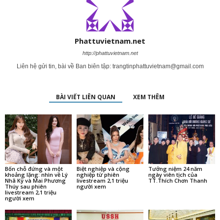
Phattuvietnam.net
http://phattuvietnam.net
Liên hệ gửi tin, bài về Ban biên tập:
trangtinphattuvietnam@gmail.com
BÀI VIẾT LIÊN QUAN
XEM THÊM
Bốn chỗ đứng và một
Biệt nghiệp và cộng
Tưởng niệm 24 năm
khoảng lặng: nhìn về Lý
nghiệp từ phiên
ngày viên tịch của
Nhã Kỳ và Mai Phương
livestream 2,1 triệu
TT.Thích Chơn Thanh
Thúy sau phiên
người xem
livestream 2,1 triệu
người xem