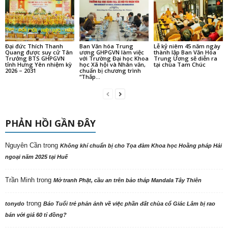
Đại đức Thích Thanh
Ban Văn hóa Trung
Lễ kỷ niêm 45 năm ngày
Quang được suy cử Tân
ương GHPGVN làm việc
thành lập Ban Văn Hóa
Trưởng BTS GHPGVN
với Trường Đại học Khoa
Trung Ương sẽ diễn ra
tỉnh Hưng Yên nhiệm kỳ
học Xã hội và Nhân văn,
tại chùa Tam Chúc
2026 – 2031
chuẩn bị chương trình
“Thắp...
PHẢN HỒI GẦN ĐÂY
Nguyên Cần
trong
Không khí chuẩn bị cho Tọa đàm Khoa học Hoằng pháp Hải
ngoại năm 2025 tại Huế
Trần Minh
trong
Mở tranh Phật, cầu an trên bảo tháp Mandala Tây Thiên
trong
tonydo
Báo Tuổi trẻ phản ảnh về việc phần đất chùa cổ Giác Lâm bị rao
bán với giá 60 tỉ đồng?