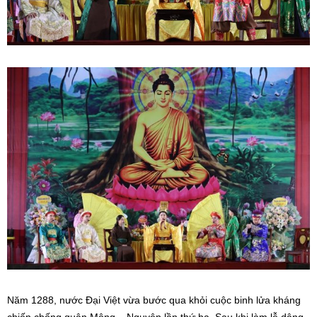
Năm 1288, nước Đại Việt vừa bước qua khỏi cuộc binh lửa kháng
chiến chống quân Mông – Nguyên lần thứ ba. Sau khi làm lễ dâng