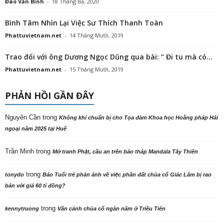
Đào Văn Bình
-
18 Tháng Ba, 2020
Bình Tâm Nhìn Lại Việc Sư Thích Thanh Toàn
Phattuvietnam.net
-
14 Tháng Mười, 2019
Trao đổi với ông Dương Ngọc Dũng qua bài: “ Đi tu mà có...
Phattuvietnam.net
-
15 Tháng Mười, 2019
PHẢN HỒI GẦN ĐÂY
Nguyên Cần
trong
Không khí chuẩn bị cho Tọa đàm Khoa học Hoằng pháp Hải
ngoại năm 2025 tại Huế
Trần Minh
trong
Mở tranh Phật, cầu an trên bảo tháp Mandala Tây Thiên
trong
tonydo
Báo Tuổi trẻ phản ảnh về việc phần đất chùa cổ Giác Lâm bị rao
bán với giá 60 tỉ đồng?
trong
kennytruong
Vãn cảnh chùa cổ ngàn năm ở Triều Tiên