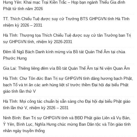
Hưng Yên: Khai mạc Trại Kiền Trắc – Họp bạn ngành Thiếu Gia đình
Phật tử tỉnh năm 2026
TT. Thích Chiếu Tuệ được suy cử Trưởng BTS GHPGVN tỉnh Hà Tĩnh
nhiệm kỳ 2026 – 2031
Hà Tĩnh: Thượng tọa Thích Chiếu Tuệ được suy cử tân Trưởng ban Trị
sự GHPGVN tỉnh, nhiệm kỳ 2026-2031
Đêm lễ Ngũ Bách Danh kính mừng vía Bồ tát Quán Thế Âm tại chùa
Phước Hưng
Gia Lai: Thiêng liêng đêm vía Bồ tát Quán Thế Âm tại Ni viện Quan Âm
Hà Tĩnh: Chư Tôn đức Ban Trị sự GHPGVN tỉnh dâng hương bạch Phật,
bạch Tổ và tri ân các anh hùng liệt sĩ trước thềm Đại hội đại biểu Phật
giáo tỉnh lần thứ V
Hà Tĩnh: Mọi công tác chuẩn bị sẵn sàng cho Đại hội đại biểu Phật giáo
tỉnh lần thứ V, nhiệm kỳ 2026 – 2031
Ninh Bình: Ban Trị sự GHPGVN tỉnh và BĐD Phật giáo Liên xã Vụ Bản,
Ý Yên, Bình Lục, Nghĩa Hưng chúc mừng Ban Dân tộc và Tôn giáo tỉnh
nhân ngày truyền thống