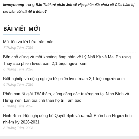
trong
kennytruong
Báo Tuổi trẻ phản ảnh về việc phần đất chùa cổ Giác Lâm bị
rao bán với giá 60 tỉ đồng?
BÀI VIẾT MỚI
Mũi tên và lời hứa trăm năm
7 Tháng Tám, 2026
Bốn chỗ đứng và một khoảng lặng: nhìn về Lý Nhã Kỳ và Mai Phương
Thúy sau phiên livestream 2,1 triệu người xem
6 Tháng Tám, 2026
Biệt nghiệp và cộng nghiệp từ phiên livestream 2,1 triệu người xem
6 Tháng Tám, 2026
Phân ban Ni giới TW thăm, cúng dàng các trường hạ tại Ninh Bình và
Hưng Yên: Lan tỏa tinh thần hộ trì Tam bảo
6 Tháng Tám, 2026
Ninh Bình: Hội nghị công bố Quyết định và ra mắt Phân ban Ni giới tỉnh
nhiệm kỳ 2026-2031
6 Tháng Tám, 2026