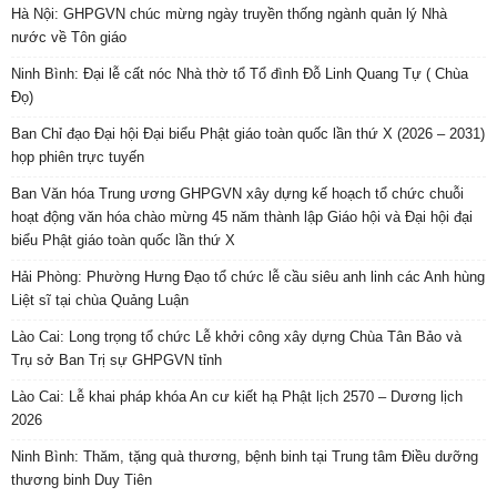
Hà Nội: GHPGVN chúc mừng ngày truyền thống ngành quản lý Nhà
nước về Tôn giáo
Ninh Bình: Đại lễ cất nóc Nhà thờ tổ Tổ đình Đỗ Linh Quang Tự ( Chùa
Đọ)
Ban Chỉ đạo Đại hội Đại biểu Phật giáo toàn quốc lần thứ X (2026 – 2031)
họp phiên trực tuyến
Ban Văn hóa Trung ương GHPGVN xây dựng kế hoạch tổ chức chuỗi
hoạt động văn hóa chào mừng 45 năm thành lập Giáo hội và Đại hội đại
biểu Phật giáo toàn quốc lần thứ X
Hải Phòng: Phường Hưng Đạo tổ chức lễ cầu siêu anh linh các Anh hùng
Liệt sĩ tại chùa Quảng Luận
Lào Cai: Long trọng tổ chức Lễ khởi công xây dựng Chùa Tân Bảo và
Trụ sở Ban Trị sự GHPGVN tỉnh
Lào Cai: Lễ khai pháp khóa An cư kiết hạ Phật lịch 2570 – Dương lịch
2026
Ninh Bình: Thăm, tặng quà thương, bệnh binh tại Trung tâm Điều dưỡng
thương binh Duy Tiên