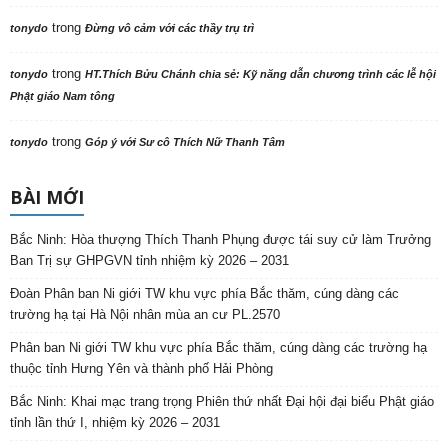
trong
tonydo
Đừng vô cảm với các thầy trụ trì
trong
tonydo
HT.Thích Bửu Chánh chia sẻ: Kỹ năng dẫn chương trình các lễ hội
Phật giáo Nam tông
trong
tonydo
Góp ý với Sư cô Thích Nữ Thanh Tâm
BÀI MỚI
Bắc Ninh: Hòa thượng Thích Thanh Phụng được tái suy cử làm Trưởng
Ban Trị sự GHPGVN tỉnh nhiệm kỳ 2026 – 2031
Đoàn Phân ban Ni giới TW khu vực phía Bắc thăm, cúng dàng các
trường hạ tại Hà Nội nhân mùa an cư PL.2570
Phân ban Ni giới TW khu vực phía Bắc thăm, cúng dàng các trường hạ
thuộc tỉnh Hưng Yên và thành phố Hải Phòng
Bắc Ninh: Khai mạc trang trọng Phiên thứ nhất Đại hội đại biểu Phật giáo
tỉnh lần thứ I, nhiệm kỳ 2026 – 2031