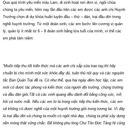
Qua quá trình yêu mến màu Lam, đi sinh hoạt nơi đơn vị, ngôi chùa
chúng ta yêu mến, hôm nay lần đầu tiên các em được các anh chị Huynh
Trưởng chọn đi dự khóa huấn luyện đầu – thứ – đàn, trại đầu đời trong
nghề huynh trưởng. Từ một đoàn sinh, các em bước lên cương vị quản
lý, quản lý ít nhất từ 6 – 8 đoàn sinh bằng lứa tuổi của mình, vì thế các
em phải tâm niệm:
“Muốn tiếp thu tốt kiến thức mà các anh chị sắp sửa trao tay,thì hãy
chuẩn bị cho mình một sức khỏe đầy đủ, tuân thủ nội quy và các nguyên
tắc Ban Quản Trại đề ra. Có như thế, qua hai ngày đêm học tập, các em
mới có được tác phong và kiến thức của người đội trưởng, chúng trưởng
và đầu đàn giỏi.Tất cả các vinh quang đều đánh đổi bằng công sức, mồ
hôi và nước mắt. Nếu các em lơ là trong việc tiếp thu kiến thức, các em
sẽ không có được nghề của một huynh trưởng giỏi trong tương lai. Vì đây
là trại đầu đời và chúng ta muốn có ngôi nhà đẹp, chúng ta phải xây dựng
nền móng thật vững chắc. Để không phụ lòng Chư Tôn Đức Tăng Ni cũng