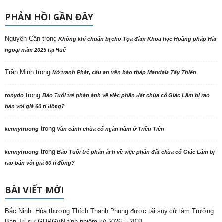
PHẢN HỒI GẦN ĐÂY
Nguyên Cần
trong
Không khí chuẩn bị cho Tọa đàm Khoa học Hoằng pháp Hải
ngoại năm 2025 tại Huế
Trần Minh
trong
Mở tranh Phật, cầu an trên bảo tháp Mandala Tây Thiên
trong
tonydo
Báo Tuổi trẻ phản ảnh về việc phần đất chùa cổ Giác Lâm bị rao
bán với giá 60 tỉ đồng?
trong
kennytruong
Vãn cảnh chùa cổ ngàn năm ở Triều Tiên
trong
kennytruong
Báo Tuổi trẻ phản ảnh về việc phần đất chùa cổ Giác Lâm bị
rao bán với giá 60 tỉ đồng?
BÀI VIẾT MỚI
Bắc Ninh: Hòa thượng Thích Thanh Phụng được tái suy cử làm Trưởng
Ban Trị sự GHPGVN tỉnh nhiệm kỳ 2026 – 2031