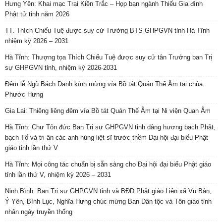
Hưng Yên: Khai mạc Trại Kiền Trắc – Họp bạn ngành Thiếu Gia đình
Phật tử tỉnh năm 2026
TT. Thích Chiếu Tuệ được suy cử Trưởng BTS GHPGVN tỉnh Hà Tĩnh
nhiệm kỳ 2026 – 2031
Hà Tĩnh: Thượng tọa Thích Chiếu Tuệ được suy cử tân Trưởng ban Trị
sự GHPGVN tỉnh, nhiệm kỳ 2026-2031
Đêm lễ Ngũ Bách Danh kính mừng vía Bồ tát Quán Thế Âm tại chùa
Phước Hưng
Gia Lai: Thiêng liêng đêm vía Bồ tát Quán Thế Âm tại Ni viện Quan Âm
Hà Tĩnh: Chư Tôn đức Ban Trị sự GHPGVN tỉnh dâng hương bạch Phật,
bạch Tổ và tri ân các anh hùng liệt sĩ trước thềm Đại hội đại biểu Phật
giáo tỉnh lần thứ V
Hà Tĩnh: Mọi công tác chuẩn bị sẵn sàng cho Đại hội đại biểu Phật giáo
tỉnh lần thứ V, nhiệm kỳ 2026 – 2031
Ninh Bình: Ban Trị sự GHPGVN tỉnh và BĐD Phật giáo Liên xã Vụ Bản,
Ý Yên, Bình Lục, Nghĩa Hưng chúc mừng Ban Dân tộc và Tôn giáo tỉnh
nhân ngày truyền thống