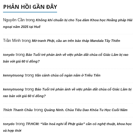
PHẢN HỒI GẦN ĐÂY
Nguyên Cần
trong
Không khí chuẩn bị cho Tọa đàm Khoa học Hoằng pháp Hải
ngoại năm 2025 tại Huế
Trần Minh
trong
Mở tranh Phật, cầu an trên bảo tháp Mandala Tây Thiên
trong
tonydo
Báo Tuổi trẻ phản ảnh về việc phần đất chùa cổ Giác Lâm bị rao
bán với giá 60 tỉ đồng?
trong
kennytruong
Vãn cảnh chùa cổ ngàn năm ở Triều Tiên
trong
kennytruong
Báo Tuổi trẻ phản ảnh về việc phần đất chùa cổ Giác Lâm bị
rao bán với giá 60 tỉ đồng?
trong
Thích Thanh Châu
Quảng Ninh. Chùa Tiêu Dao Khóa Tu Học Cuối Năm
trong
tonydo
TP.HCM: “Văn hoá nghi lễ Phật giáo” cần có nghệ thuật, khoa học
và hợp thời