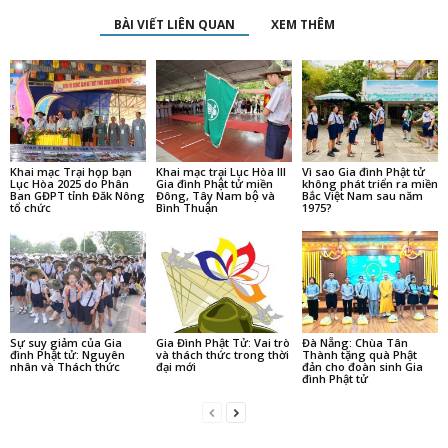
BÀI VIẾT LIÊN QUAN
XEM THÊM
Khai mạc Trại họp bạn
Khai mạc trại Lục Hòa III
Vì sao Gia đình Phật tử
Lục Hòa 2025 do Phân
Gia đình Phật tử miền
không phát triển ra miền
Ban GĐPT tỉnh Đăk Nông
Đông, Tây Nam bộ và
Bắc Việt Nam sau năm
tổ chức
Bình Thuận
1975?
Sự suy giảm của Gia
Gia Đình Phật Tử: Vai trò
Đà Nẵng: Chùa Tân
đình Phật tử: Nguyên
và thách thức trong thời
Thành tặng quà Phật
nhân và Thách thức
đại mới
đản cho đoàn sinh Gia
đình Phật tử