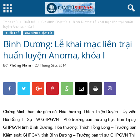
Trang chủ
Tuổi trẻ
Gia đình Phật tử
Bình Dương: Lễ khai mạc liên trại huấn
luyện Anoma, khóa I
TUỔI TRẺ
GIA ĐÌNH PHẬT TỬ
Bình Dương: Lễ khai mạc liên trại
huấn luyện Anoma, khóa I
Bởi
Phùng Nam
-
23 Tháng Sáu, 2014
Chứng Minh tham dự gồm có: Hòa thượng: Thích Thiện Duyên – Ủy viên
Hội Đồng Trị Sự TW GHPGVN – Phó trưởng ban thường trực Ban Trị sự
GHPGVN tỉnh Bình Dương. Hòa thượng: Thích Hồng Long – Trưởng ban
Kiểm soát GHPGVN tỉnh Bình Dương – Trưởng ban trị sự GHPGVN Thị