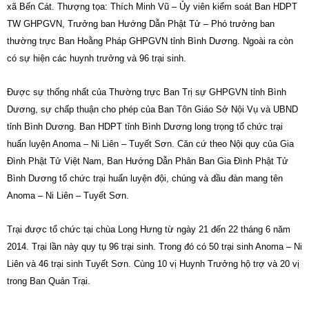
xã Bến Cát. Thượng tọa: Thích Minh Vũ – Ủy viên kiểm soát Ban HDPT
TW GHPGVN, Trưởng ban Hướng Dẫn Phật Tử – Phó trưởng ban
thường trực Ban Hoằng Pháp GHPGVN tỉnh Bình Dương. Ngoài ra còn
có sự hiện các huynh trưởng và 96 trại sinh.
Được sự thống nhất của Thường trực Ban Trị sự GHPGVN tỉnh Bình
Dương, sự chấp thuận cho phép của Ban Tôn Giáo Sở Nội Vụ và UBND
tỉnh Bình Dương. Ban HDPT tỉnh Bình Dương long trọng tổ chức trại
huấn luyện Anoma – Ni Liên – Tuyết Sơn. Căn cứ theo Nội quy của Gia
Đình Phật Tử Việt Nam, Ban Hướng Dẫn Phân Ban Gia Đình Phật Tử
Bình Dương tổ chức trại huấn luyện đội, chúng và đầu đàn mang tên
Anoma – Ni Liên – Tuyết Sơn.
Trại được tổ chức tại chùa Long Hưng từ ngày 21 đến 22 tháng 6 năm
2014. Trại lần này quy tụ 96 trại sinh. Trong đó có 50 trại sinh Anoma – Ni
Liên và 46 trại sinh Tuyết Sơn. Cùng 10 vị Huynh Trưởng hộ trợ và 20 vị
trong Ban Quản Trại.