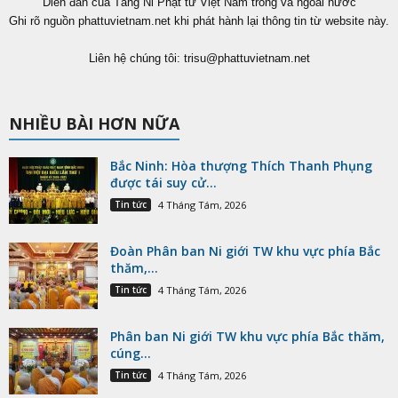
Diễn đàn của Tăng Ni Phật tử Việt Nam trong và ngoài nước
Ghi rõ nguồn phattuvietnam.net khi phát hành lại thông tin từ website này.
Liên hệ chúng tôi:
trisu@phattuvietnam.net
NHIỀU BÀI HƠN NỮA
Bắc Ninh: Hòa thượng Thích Thanh Phụng
được tái suy cử...
Tin tức
4 Tháng Tám, 2026
Đoàn Phân ban Ni giới TW khu vực phía Bắc
thăm,...
Tin tức
4 Tháng Tám, 2026
Phân ban Ni giới TW khu vực phía Bắc thăm,
cúng...
Tin tức
4 Tháng Tám, 2026