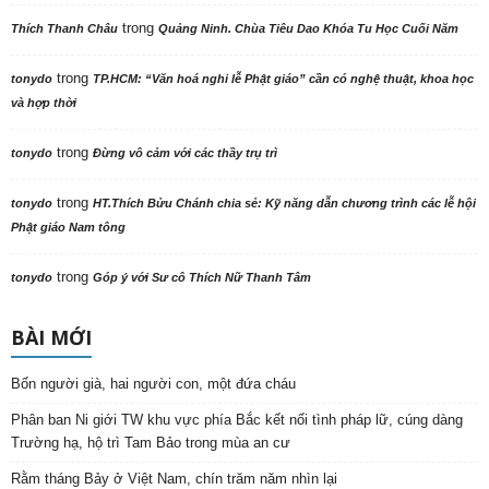
trong
Thích Thanh Châu
Quảng Ninh. Chùa Tiêu Dao Khóa Tu Học Cuối Năm
trong
tonydo
TP.HCM: “Văn hoá nghi lễ Phật giáo” cần có nghệ thuật, khoa học
và hợp thời
trong
tonydo
Đừng vô cảm với các thầy trụ trì
trong
tonydo
HT.Thích Bửu Chánh chia sẻ: Kỹ năng dẫn chương trình các lễ hội
Phật giáo Nam tông
trong
tonydo
Góp ý với Sư cô Thích Nữ Thanh Tâm
BÀI MỚI
Bốn người già, hai người con, một đứa cháu
Phân ban Ni giới TW khu vực phía Bắc kết nối tình pháp lữ, cúng dàng
Trường hạ, hộ trì Tam Bảo trong mùa an cư
Rằm tháng Bảy ở Việt Nam, chín trăm năm nhìn lại