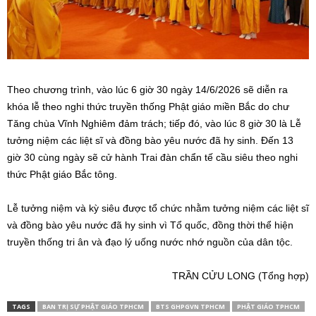
Theo chương trình, vào lúc 6 giờ 30 ngày 14/6/2026 sẽ diễn ra
khóa lễ theo nghi thức truyền thống Phật giáo miền Bắc do chư
Tăng chùa Vĩnh Nghiêm đảm trách; tiếp đó, vào lúc 8 giờ 30 là Lễ
tưởng niệm các liệt sĩ và đồng bào yêu nước đã hy sinh. Đến 13
giờ 30 cùng ngày sẽ cử hành Trai đàn chẩn tế cầu siêu theo nghi
thức Phật giáo Bắc tông.
Lễ tưởng niệm và kỳ siêu được tổ chức nhằm tưởng niệm các liệt sĩ
và đồng bào yêu nước đã hy sinh vì Tổ quốc, đồng thời thể hiện
truyền thống tri ân và đạo lý uống nước nhớ nguồn của dân tộc.
TRẦN CỬU LONG (Tổng hợp)
TAGS
BAN TRỊ SỰ PHẬT GIÁO TPHCM
BTS GHPGVN TPHCM
PHẬT GIÁO TPHCM