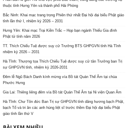
thuộc tỉnh Hưng Yên và thành phố Hải Phòng
Bắc Ninh: Khai mạc trang trọng Phiên thứ nhất Đại hội đại biểu Phật giáo
tỉnh lần thứ I, nhiệm kỳ 2026 – 2031
Hưng Yên: Khai mạc Trại Kiền Trắc – Họp bạn ngành Thiếu Gia đình
Phật tử tỉnh năm 2026
TT. Thích Chiếu Tuệ được suy cử Trưởng BTS GHPGVN tỉnh Hà Tĩnh
nhiệm kỳ 2026 – 2031
Hà Tĩnh: Thượng tọa Thích Chiếu Tuệ được suy cử tân Trưởng ban Trị
sự GHPGVN tỉnh, nhiệm kỳ 2026-2031
Đêm lễ Ngũ Bách Danh kính mừng vía Bồ tát Quán Thế Âm tại chùa
Phước Hưng
Gia Lai: Thiêng liêng đêm vía Bồ tát Quán Thế Âm tại Ni viện Quan Âm
Hà Tĩnh: Chư Tôn đức Ban Trị sự GHPGVN tỉnh dâng hương bạch Phật,
bạch Tổ và tri ân các anh hùng liệt sĩ trước thềm Đại hội đại biểu Phật
giáo tỉnh lần thứ V
BÀI XEM NHIỀU