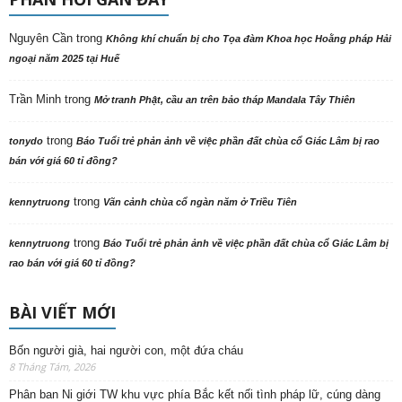
Nguyên Cần
trong
Không khí chuẩn bị cho Tọa đàm Khoa học Hoằng pháp Hải
ngoại năm 2025 tại Huế
Trần Minh
trong
Mở tranh Phật, cầu an trên bảo tháp Mandala Tây Thiên
trong
tonydo
Báo Tuổi trẻ phản ảnh về việc phần đất chùa cổ Giác Lâm bị rao
bán với giá 60 tỉ đồng?
trong
kennytruong
Vãn cảnh chùa cổ ngàn năm ở Triều Tiên
trong
kennytruong
Báo Tuổi trẻ phản ảnh về việc phần đất chùa cổ Giác Lâm bị
rao bán với giá 60 tỉ đồng?
BÀI VIẾT MỚI
Bốn người già, hai người con, một đứa cháu
8 Tháng Tám, 2026
Phân ban Ni giới TW khu vực phía Bắc kết nối tình pháp lữ, cúng dàng