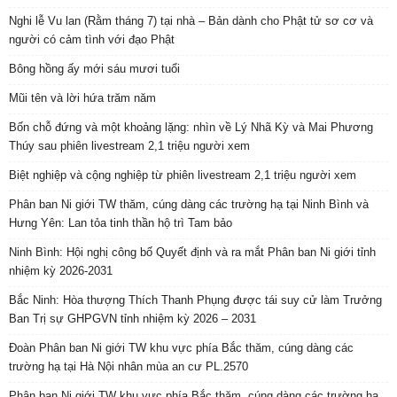
Nghi lễ Vu lan (Rằm tháng 7) tại nhà – Bản dành cho Phật tử sơ cơ và
người có cảm tình với đạo Phật
Bông hồng ấy mới sáu mươi tuổi
Mũi tên và lời hứa trăm năm
Bốn chỗ đứng và một khoảng lặng: nhìn về Lý Nhã Kỳ và Mai Phương
Thúy sau phiên livestream 2,1 triệu người xem
Biệt nghiệp và cộng nghiệp từ phiên livestream 2,1 triệu người xem
Phân ban Ni giới TW thăm, cúng dàng các trường hạ tại Ninh Bình và
Hưng Yên: Lan tỏa tinh thần hộ trì Tam bảo
Ninh Bình: Hội nghị công bố Quyết định và ra mắt Phân ban Ni giới tỉnh
nhiệm kỳ 2026-2031
Bắc Ninh: Hòa thượng Thích Thanh Phụng được tái suy cử làm Trưởng
Ban Trị sự GHPGVN tỉnh nhiệm kỳ 2026 – 2031
Đoàn Phân ban Ni giới TW khu vực phía Bắc thăm, cúng dàng các
trường hạ tại Hà Nội nhân mùa an cư PL.2570
Phân ban Ni giới TW khu vực phía Bắc thăm, cúng dàng các trường hạ