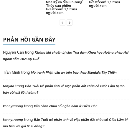
Nhã Kỳ và Mai Phương
livestream 2,1 triệu
Thúy sau phiên
người xem
livestream 2,1 triệu
người xem
PHẢN HỒI GẦN ĐÂY
Nguyên Cần
trong
Không khí chuẩn bị cho Tọa đàm Khoa học Hoằng pháp Hải
ngoại năm 2025 tại Huế
Trần Minh
trong
Mở tranh Phật, cầu an trên bảo tháp Mandala Tây Thiên
trong
tonydo
Báo Tuổi trẻ phản ảnh về việc phần đất chùa cổ Giác Lâm bị rao
bán với giá 60 tỉ đồng?
trong
kennytruong
Vãn cảnh chùa cổ ngàn năm ở Triều Tiên
trong
kennytruong
Báo Tuổi trẻ phản ảnh về việc phần đất chùa cổ Giác Lâm bị
rao bán với giá 60 tỉ đồng?