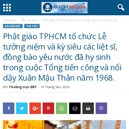
Trang chủ
Bài nổi bật
Phật giáo TPHCM tổ chức Lễ tưởng niệm và kỳ siêu các...
BÀI NỔI BẬT
TIN TỨC
Phật giáo TPHCM tổ chức Lễ
tưởng niệm và kỳ siêu các liệt sĩ,
đồng bào yêu nước đã hy sinh
trong cuộc Tổng tiến công và nổi
dậy Xuân Mậu Thân năm 1968.
Bởi
Thường trực BBT
-
14 Tháng Sáu, 2026