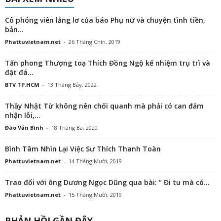
Cô phóng viên lẳng lơ của báo Phụ nữ và chuyện tình tiền,
bản...
Phattuvietnam.net
-
26 Tháng Chín, 2019
Tấn phong Thượng toạ Thích Đồng Ngộ kế nhiệm trụ trì và
đặt đá...
BTV TP.HCM
-
13 Tháng Bảy, 2022
Thầy Nhật Từ không nên chối quanh mà phải có can đảm
nhận lỗi,...
Đào Văn Bình
-
18 Tháng Ba, 2020
Bình Tâm Nhìn Lại Việc Sư Thích Thanh Toàn
Phattuvietnam.net
-
14 Tháng Mười, 2019
Trao đổi với ông Dương Ngọc Dũng qua bài: “ Đi tu mà có...
Phattuvietnam.net
-
15 Tháng Mười, 2019
PHẢN HỒI GẦN ĐÂY