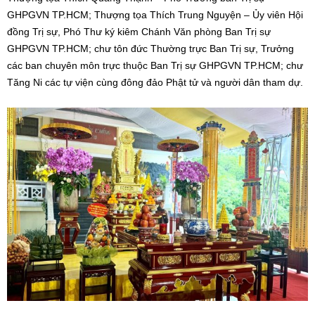
GHPGVN TP.HCM; Thượng tọa Thích Trung Nguyện – Ủy viên Hội
đồng Trị sự, Phó Thư ký kiêm Chánh Văn phòng Ban Trị sự
GHPGVN TP.HCM; chư tôn đức Thường trực Ban Trị sự, Trưởng
các ban chuyên môn trực thuộc Ban Trị sự GHPGVN TP.HCM; chư
Tăng Ni các tự viện cùng đông đảo Phật tử và người dân tham dự.