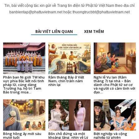
Tin, bài viết cộng tác xin gửi về Trang tin điện tử Phật tử Việt Nam theo địa chỉ
banbientap@phattuvietnam.net
hoặc
thuongtrucbbt@phattuvietnam.net
BÀI VIẾT LIÊN QUAN
XEM THÊM
Phân ban Ni giới TW khu
Rằm tháng Bảy ở Việt
Nghi lễ Vu lan (Rằm
vực phía Bắc kết nối tình
Nam, chín trăm năm
tháng 7) tại nhà – Bản
pháp lữ, cúng dàng
nhìn lại
dành cho Phật tử sơ cơ
Trường hạ, hộ trì Tam
và người có cảm tình với
Bảo trong mùa...
đạo...
Bông hồng ấy mới sáu
Bốn chỗ đứng và một
Biệt nghiệp và cộng
mươi tuổi
khoảng lặng: nhìn về Lý
nghiệp từ phiên