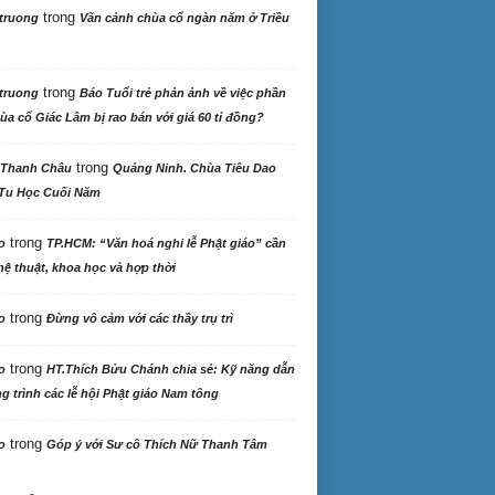
trong
truong
Vãn cảnh chùa cổ ngàn năm ở Triều
trong
truong
Báo Tuổi trẻ phản ảnh về việc phần
ùa cổ Giác Lâm bị rao bán với giá 60 tỉ đồng?
trong
 Thanh Châu
Quảng Ninh. Chùa Tiêu Dao
Tu Học Cuối Năm
trong
o
TP.HCM: “Văn hoá nghi lễ Phật giáo” cần
ệ thuật, khoa học và hợp thời
trong
o
Đừng vô cảm với các thầy trụ trì
trong
o
HT.Thích Bửu Chánh chia sẻ: Kỹ năng dẫn
 trình các lễ hội Phật giáo Nam tông
trong
o
Góp ý với Sư cô Thích Nữ Thanh Tâm