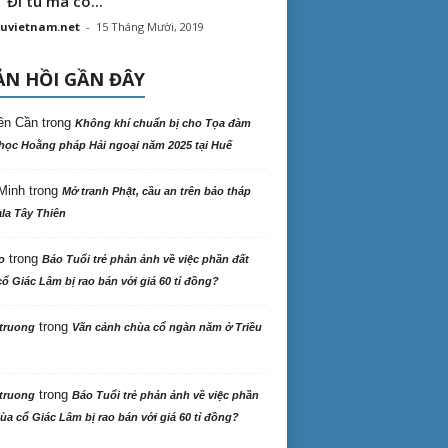
“ Đi tu mà có...
uvietnam.net
-
15 Tháng Mười, 2019
N HỒI GẦN ĐÂY
ên Cần
trong
Không khí chuẩn bị cho Tọa đàm
học Hoằng pháp Hải ngoại năm 2025 tại Huế
Minh
trong
Mở tranh Phật, cầu an trên bảo tháp
la Tây Thiên
trong
o
Báo Tuổi trẻ phản ảnh về việc phần đất
ổ Giác Lâm bị rao bán với giá 60 tỉ đồng?
trong
truong
Vãn cảnh chùa cổ ngàn năm ở Triều
trong
truong
Báo Tuổi trẻ phản ảnh về việc phần
ùa cổ Giác Lâm bị rao bán với giá 60 tỉ đồng?