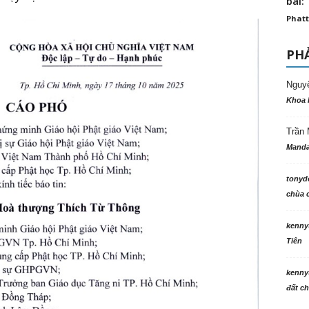
bài: 
Phatt
PHẢ
Nguy
Khoa 
Trần 
Manda
tonyd
chùa c
kenny
Tiên
kenny
đất ch