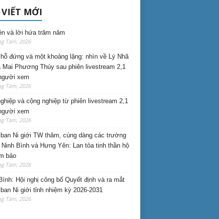
 VIẾT MỚI
ên và lời hứa trăm năm
ng Tám, 2026
hỗ đứng và một khoảng lặng: nhìn về Lý Nhã
 Mai Phương Thúy sau phiên livestream 2,1
 người xem
ng Tám, 2026
nghiệp và cộng nghiệp từ phiên livestream 2,1
 người xem
ng Tám, 2026
ban Ni giới TW thăm, cúng dàng các trường
i Ninh Bình và Hưng Yên: Lan tỏa tinh thần hộ
am bảo
ng Tám, 2026
Bình: Hội nghị công bố Quyết định và ra mắt
ban Ni giới tỉnh nhiệm kỳ 2026-2031
ng Tám, 2026