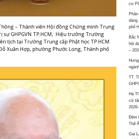
cư P
Phân 
dàng 
Thông – Thành viên Hội đồng Chứng minh Trung
phố H
ị sự GHPGVN TP.HCM, Hiệu trưởng Trường
Bắc N
ên tịch tại Trường Trung cấp Phật học TP.HCM
hội đ
g Đỗ Xuân Hợp, phường Phước Long, Thành phố
– 203
Hưng 
ngành
TT. T
GHPGV
Hà Tĩ
cử tâ
2026-
Đêm l
Thế 
Gia L