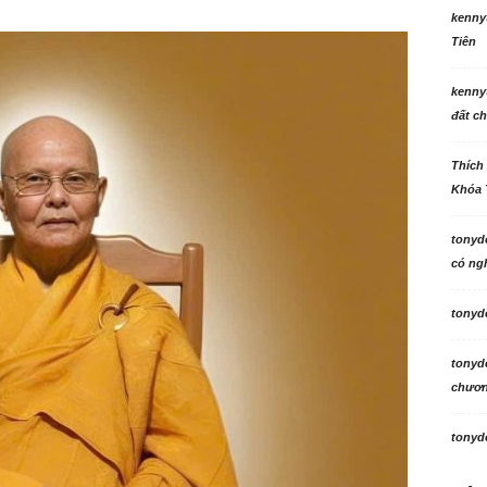
kenny
Tiên
kenny
đất ch
Thích
Khóa 
tonyd
có ngh
tonyd
tonyd
chương
tonyd