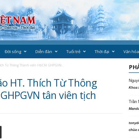
Đời sống
Diễn đàn
Tuổi trẻ
Thời đại
Văn hóa
Thích Từ Thông Thành viên HĐCM GHPGVN...
PHẢ
ão HT. Thích Từ Thông
Nguy
Khoa 
GHPGVN tân viên tịch
Trần 
Manda
tonyd
chùa c