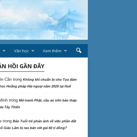
Văn học
Xem thêm
N HỒI GẦN ĐÂY
ên Cần
trong
Không khí chuẩn bị cho Tọa đàm
học Hoằng pháp Hải ngoại năm 2025 tại Huế
Minh
trong
Mở tranh Phật, cầu an trên bảo tháp
la Tây Thiên
trong
o
Báo Tuổi trẻ phản ảnh về việc phần đất
ổ Giác Lâm bị rao bán với giá 60 tỉ đồng?