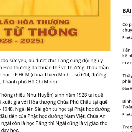
BÀI
Cô p
chuy
Phatt
Tấn 
kế n
i cao sức yếu, dù được chư Tăng cùng đội ngũ y
BTV 
lão Hòa thượng đã thuận thế vô thường, thâu thần
ật học TP.HCM (chùa Thiên Minh – số 614, đường
Thầy
phải
 Thành phố Hồ Chí Minh).
Đào V
hông (hiệu Như Huyễn) sinh năm 1928 tại quê
Bình
i xuất gia với Hòa thượng Chùa Phù Châu tại quê
Toà
1948, Ngài lên Sài gòn tu học tại Phật học đường
Phatt
đầu tiên của Phật học đường Nam Việt, Chùa Ấn
 ngài còn là học Tăng thì Ngài cũng là vị giáo thọ
Trao
 dạy học.