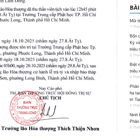
BÀI
Mũi t
7 Thá
Bốn c
Kỳ và
triệu
6 Thá
Biệt 
triệu
6 Thá
Phân 
hạ tạ
trì T
6 Thá
Ninh 
Phân 
6 Thá