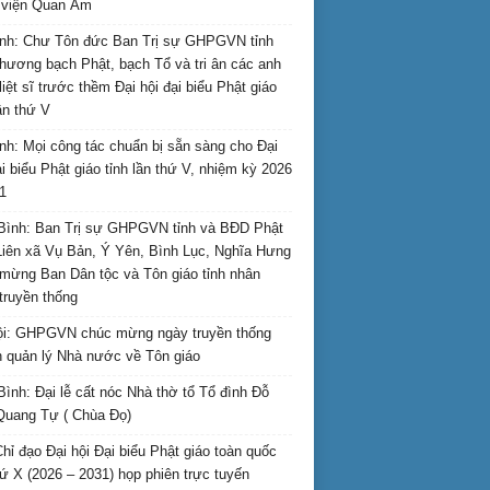
i viện Quan Âm
nh: Chư Tôn đức Ban Trị sự GHPGVN tỉnh
hương bạch Phật, bạch Tổ và tri ân các anh
liệt sĩ trước thềm Đại hội đại biểu Phật giáo
lần thứ V
nh: Mọi công tác chuẩn bị sẵn sàng cho Đại
ại biểu Phật giáo tỉnh lần thứ V, nhiệm kỳ 2026
1
Bình: Ban Trị sự GHPGVN tỉnh và BĐD Phật
Liên xã Vụ Bản, Ý Yên, Bình Lục, Nghĩa Hưng
mừng Ban Dân tộc và Tôn giáo tỉnh nhân
truyền thống
i: GHPGVN chúc mừng ngày truyền thống
 quản lý Nhà nước về Tôn giáo
Bình: Đại lễ cất nóc Nhà thờ tổ Tổ đình Đỗ
Quang Tự ( Chùa Đọ)
hỉ đạo Đại hội Đại biểu Phật giáo toàn quốc
hứ X (2026 – 2031) họp phiên trực tuyến