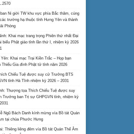
L.2570
ban Ni giới TW khu vực phía Bắc thăm, cúng
các trường hạ thuộc tỉnh Hưng Yên và thành
ải Phòng
inh: Khai mạc trang trọng Phiên thứ nhất Đại
ại biểu Phật giáo tỉnh lần thứ I, nhiệm kỳ 2026
1
Yên: Khai mạc Trại Kiền Trắc – Họp bạn
 Thiếu Gia đình Phật tử tỉnh năm 2026
hích Chiếu Tuệ được suy cử Trưởng BTS
N tỉnh Hà Tĩnh nhiệm kỳ 2026 – 2031
nh: Thượng tọa Thích Chiếu Tuệ được suy
n Trưởng ban Trị sự GHPGVN tỉnh, nhiệm kỳ
2031
ễ Ngũ Bách Danh kính mừng vía Bồ tát Quán
Âm tại chùa Phước Hưng
ai: Thiêng liêng đêm vía Bồ tát Quán Thế Âm