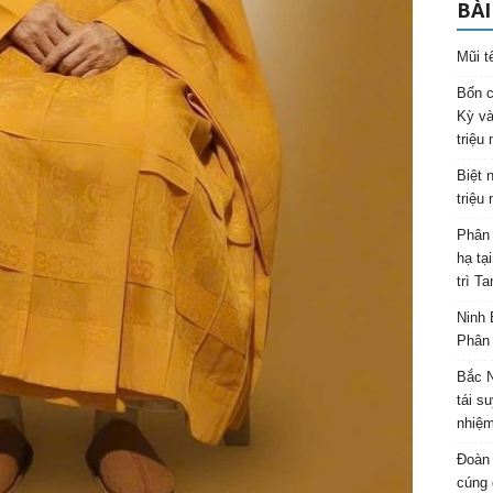
BÀI
Mũi t
Bốn c
Kỳ và
triệu
Biệt 
triệu
Phân 
hạ tạ
trì T
Ninh 
Phân 
Bắc N
tái s
nhiệm
Đoàn 
cúng 