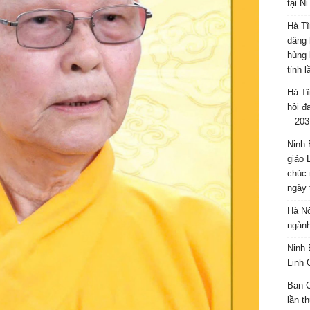
tại N
Hà Tĩ
dâng 
hùng 
tỉnh 
Hà Tĩ
hội đ
– 203
Ninh 
giáo 
chúc 
ngày 
Hà Nộ
ngành
Ninh 
Linh 
Ban C
lần t