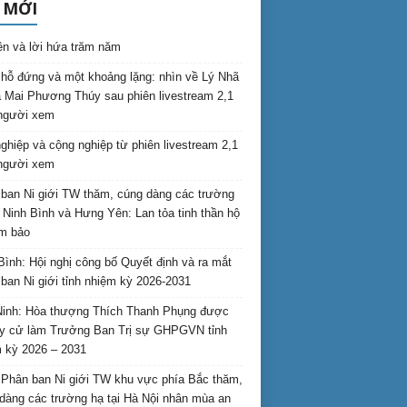
 MỚI
ên và lời hứa trăm năm
hỗ đứng và một khoảng lặng: nhìn về Lý Nhã
 Mai Phương Thúy sau phiên livestream 2,1
 người xem
nghiệp và cộng nghiệp từ phiên livestream 2,1
 người xem
ban Ni giới TW thăm, cúng dàng các trường
i Ninh Bình và Hưng Yên: Lan tỏa tinh thần hộ
am bảo
Bình: Hội nghị công bố Quyết định và ra mắt
ban Ni giới tỉnh nhiệm kỳ 2026-2031
inh: Hòa thượng Thích Thanh Phụng được
uy cử làm Trưởng Ban Trị sự GHPGVN tỉnh
 kỳ 2026 – 2031
Phân ban Ni giới TW khu vực phía Bắc thăm,
dàng các trường hạ tại Hà Nội nhân mùa an