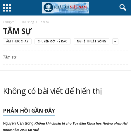
Trang chủ
Đời sống
Tâm sự
TÂM SỰ
ẨM THỰC CHAY
CHUYỆN ĐỜI - Ý ĐẠO
NGHỆ THUẬT SỐNG
Tâm sự
Không có bài viết để hiển thị
PHẢN HỒI GẦN ĐÂY
Nguyên Cần
trong
Không khí chuẩn bị cho Tọa đàm Khoa học Hoằng pháp Hải
ngoại năm 2025 tại Huế