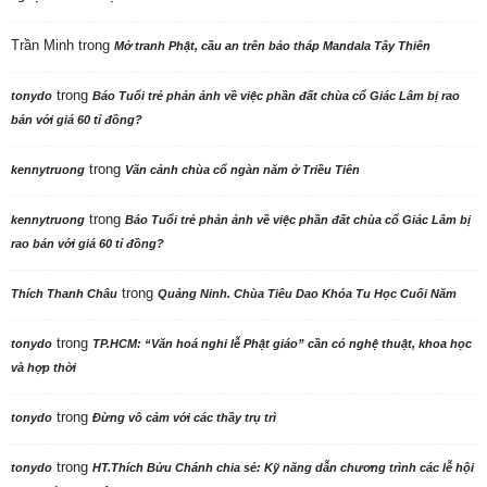
Trần Minh
trong
Mở tranh Phật, cầu an trên bảo tháp Mandala Tây Thiên
trong
tonydo
Báo Tuổi trẻ phản ảnh về việc phần đất chùa cổ Giác Lâm bị rao
bán với giá 60 tỉ đồng?
trong
kennytruong
Vãn cảnh chùa cổ ngàn năm ở Triều Tiên
trong
kennytruong
Báo Tuổi trẻ phản ảnh về việc phần đất chùa cổ Giác Lâm bị
rao bán với giá 60 tỉ đồng?
trong
Thích Thanh Châu
Quảng Ninh. Chùa Tiêu Dao Khóa Tu Học Cuối Năm
trong
tonydo
TP.HCM: “Văn hoá nghi lễ Phật giáo” cần có nghệ thuật, khoa học
và hợp thời
trong
tonydo
Đừng vô cảm với các thầy trụ trì
trong
tonydo
HT.Thích Bửu Chánh chia sẻ: Kỹ năng dẫn chương trình các lễ hội