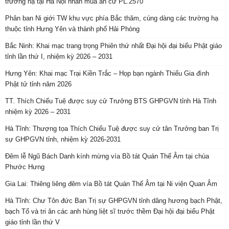
trường hạ tại Hà Nội nhân mùa an cư PL.2570
Phân ban Ni giới TW khu vực phía Bắc thăm, cúng dàng các trường hạ
thuộc tỉnh Hưng Yên và thành phố Hải Phòng
Bắc Ninh: Khai mạc trang trọng Phiên thứ nhất Đại hội đại biểu Phật giáo
tỉnh lần thứ I, nhiệm kỳ 2026 – 2031
Hưng Yên: Khai mạc Trại Kiền Trắc – Họp bạn ngành Thiếu Gia đình
Phật tử tỉnh năm 2026
TT. Thích Chiếu Tuệ được suy cử Trưởng BTS GHPGVN tỉnh Hà Tĩnh
nhiệm kỳ 2026 – 2031
Hà Tĩnh: Thượng tọa Thích Chiếu Tuệ được suy cử tân Trưởng ban Trị
sự GHPGVN tỉnh, nhiệm kỳ 2026-2031
Đêm lễ Ngũ Bách Danh kính mừng vía Bồ tát Quán Thế Âm tại chùa
Phước Hưng
Gia Lai: Thiêng liêng đêm vía Bồ tát Quán Thế Âm tại Ni viện Quan Âm
Hà Tĩnh: Chư Tôn đức Ban Trị sự GHPGVN tỉnh dâng hương bạch Phật,
bạch Tổ và tri ân các anh hùng liệt sĩ trước thềm Đại hội đại biểu Phật
giáo tỉnh lần thứ V