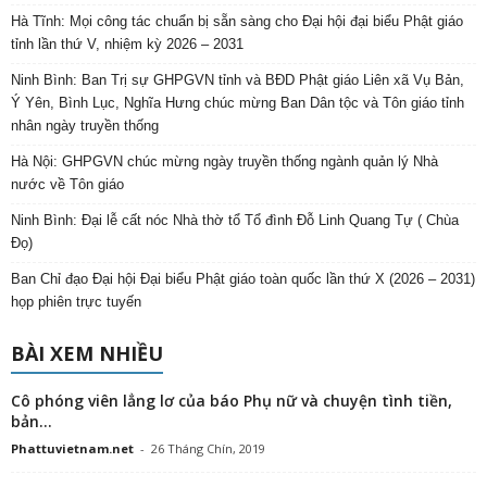
Hà Tĩnh: Mọi công tác chuẩn bị sẵn sàng cho Đại hội đại biểu Phật giáo
tỉnh lần thứ V, nhiệm kỳ 2026 – 2031
Ninh Bình: Ban Trị sự GHPGVN tỉnh và BĐD Phật giáo Liên xã Vụ Bản,
Ý Yên, Bình Lục, Nghĩa Hưng chúc mừng Ban Dân tộc và Tôn giáo tỉnh
nhân ngày truyền thống
Hà Nội: GHPGVN chúc mừng ngày truyền thống ngành quản lý Nhà
nước về Tôn giáo
Ninh Bình: Đại lễ cất nóc Nhà thờ tổ Tổ đình Đỗ Linh Quang Tự ( Chùa
Đọ)
Ban Chỉ đạo Đại hội Đại biểu Phật giáo toàn quốc lần thứ X (2026 – 2031)
họp phiên trực tuyến
BÀI XEM NHIỀU
Cô phóng viên lẳng lơ của báo Phụ nữ và chuyện tình tiền,
bản...
Phattuvietnam.net
-
26 Tháng Chín, 2019