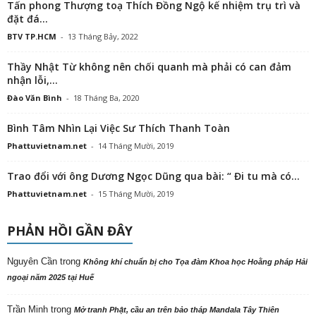
Tấn phong Thượng toạ Thích Đồng Ngộ kế nhiệm trụ trì và
đặt đá...
BTV TP.HCM
-
13 Tháng Bảy, 2022
Thầy Nhật Từ không nên chối quanh mà phải có can đảm
nhận lỗi,...
Đào Văn Bình
-
18 Tháng Ba, 2020
Bình Tâm Nhìn Lại Việc Sư Thích Thanh Toàn
Phattuvietnam.net
-
14 Tháng Mười, 2019
Trao đổi với ông Dương Ngọc Dũng qua bài: “ Đi tu mà có...
Phattuvietnam.net
-
15 Tháng Mười, 2019
PHẢN HỒI GẦN ĐÂY
Nguyên Cần
trong
Không khí chuẩn bị cho Tọa đàm Khoa học Hoằng pháp Hải
ngoại năm 2025 tại Huế
Trần Minh
trong
Mở tranh Phật, cầu an trên bảo tháp Mandala Tây Thiên