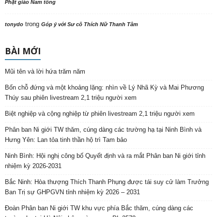
Phật giáo Nam tông
trong
tonydo
Góp ý với Sư cô Thích Nữ Thanh Tâm
BÀI MỚI
Mũi tên và lời hứa trăm năm
Bốn chỗ đứng và một khoảng lặng: nhìn về Lý Nhã Kỳ và Mai Phương
Thúy sau phiên livestream 2,1 triệu người xem
Biệt nghiệp và cộng nghiệp từ phiên livestream 2,1 triệu người xem
Phân ban Ni giới TW thăm, cúng dàng các trường hạ tại Ninh Bình và
Hưng Yên: Lan tỏa tinh thần hộ trì Tam bảo
Ninh Bình: Hội nghị công bố Quyết định và ra mắt Phân ban Ni giới tỉnh
nhiệm kỳ 2026-2031
Bắc Ninh: Hòa thượng Thích Thanh Phụng được tái suy cử làm Trưởng
Ban Trị sự GHPGVN tỉnh nhiệm kỳ 2026 – 2031
Đoàn Phân ban Ni giới TW khu vực phía Bắc thăm, cúng dàng các