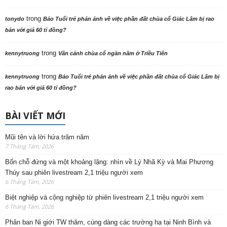
trong
tonydo
Báo Tuổi trẻ phản ảnh về việc phần đất chùa cổ Giác Lâm bị rao
bán với giá 60 tỉ đồng?
trong
kennytruong
Vãn cảnh chùa cổ ngàn năm ở Triều Tiên
trong
kennytruong
Báo Tuổi trẻ phản ảnh về việc phần đất chùa cổ Giác Lâm bị
rao bán với giá 60 tỉ đồng?
BÀI VIẾT MỚI
Mũi tên và lời hứa trăm năm
7 Tháng Tám, 2026
Bốn chỗ đứng và một khoảng lặng: nhìn về Lý Nhã Kỳ và Mai Phương
Thúy sau phiên livestream 2,1 triệu người xem
6 Tháng Tám, 2026
Biệt nghiệp và cộng nghiệp từ phiên livestream 2,1 triệu người xem
6 Tháng Tám, 2026
Phân ban Ni giới TW thăm, cúng dàng các trường hạ tại Ninh Bình và