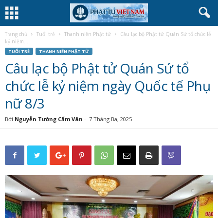
Trang chủ
Tuổi trẻ
Thanh niên Phật tử
Câu lạc bộ Phật tử Quán Sứ tổ chức lễ
kỷ niệm...
TUỔI TRẺ
THANH NIÊN PHẬT TỬ
Câu lạc bộ Phật tử Quán Sứ tổ
chức lễ kỷ niệm ngày Quốc tế Phụ
nữ 8/3
Bởi
Nguyễn Tường Cẩm Vân
-
7 Tháng Ba, 2025