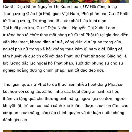
Cư sĩ : Diệu Nhân-Nguyễn Thị Xuân Loan, UV Hội đồng trị sự
Trung ương Giáo hội Phật giáo Việt Nam, Phó phân ban Cư sĩ Phật
tử Trung ương, Trưởng ban tổ chức phát biểu khai mạc
Tại buổi giao lưu, Cư sĩ Diệu Nhân – Nguyễn Thị Xuân Loan –
trưởng ban tổ chức thay mặt hàng nữ Cư sĩ Phật tử tại gia đọc diễn
văn khai mạc, khẳng định trí tuệ, công đức vị trí quan trọng của
người phụ nữ trong xã hội không thua kém gì nam giới. Bằng cả
tâm huyết và đức tin đối với đạo Phật, nữ Phật tử trong Giáo hội là
lực lượng đắc lực ngoại hộ Phật pháp, suốt đời phụng sự cho sự
nghiệp hoằng dương chính pháp, làm tốt đạo đẹp đời.
Thời gian qua, nữ Phật tử đã thực hiện nhiều hoạt động Phật sự
kết hợp với công tác xã hội, như các hoạt động an sinh xã hội,
thăm và tặng quà cho thương binh nặng, người già cô đơn, người
khuyết tật, trẻ em có hoàn cảnh khó khăn…được chư Tôn đức, các
cơ quan chức năng, các cấp chính quyền và dư luận quần chúng
đánh giá cao.