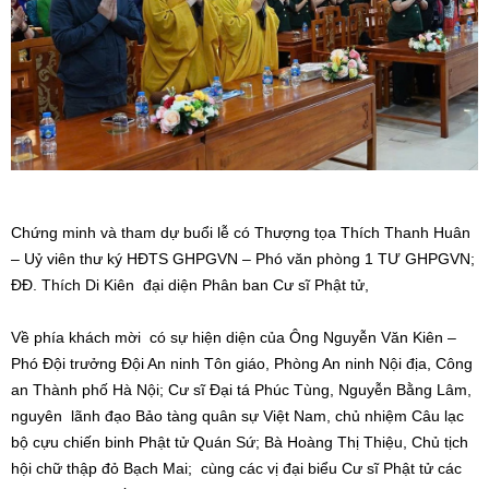
Chứng minh và tham dự buổi lễ có Thượng tọa Thích Thanh Huân
– Uỷ viên thư ký HĐTS GHPGVN – Phó văn phòng 1 TƯ GHPGVN;
ĐĐ. Thích Di Kiên đại diện Phân ban Cư sĩ Phật tử,
Về phía khách mời có sự hiện diện của Ông Nguyễn Văn Kiên –
Phó Đội trưởng Đội An ninh Tôn giáo, Phòng An ninh Nội địa, Công
an Thành phố Hà Nội; Cư sĩ Đại tá Phúc Tùng, Nguyễn Bằng Lâm,
nguyên lãnh đạo Bảo tàng quân sự Việt Nam, chủ nhiệm Câu lạc
bộ cựu chiến binh Phật tử Quán Sứ; Bà Hoàng Thị Thiệu, Chủ tịch
hội chữ thập đỏ Bạch Mai; cùng các vị đại biểu Cư sĩ Phật tử các