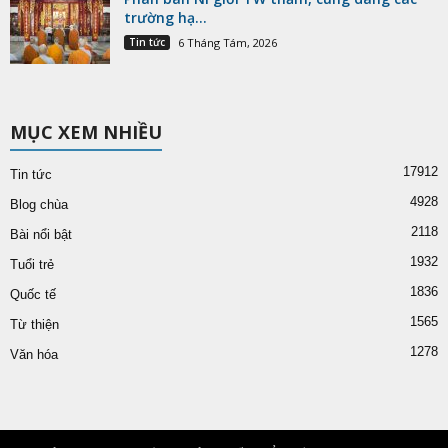
trường hạ...
Tin tức
6 Tháng Tám, 2026
MỤC XEM NHIỀU
17912
Tin tức
4928
Blog chùa
2118
Bài nổi bật
1932
Tuổi trẻ
1836
Quốc tế
1565
Từ thiện
1278
Văn hóa