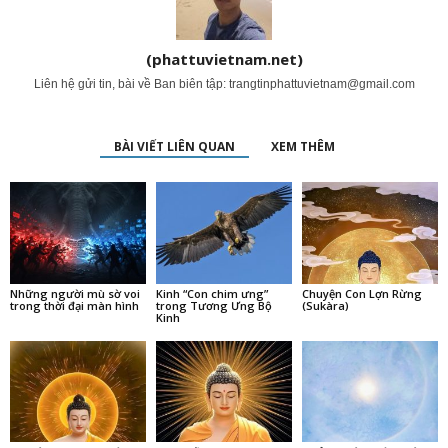
(phattuvietnam.net)
Liên hệ gửi tin, bài về Ban biên tập:
trangtinphattuvietnam@gmail.com
BÀI VIẾT LIÊN QUAN
XEM THÊM
Những người mù sờ voi
Kinh “Con chim ưng”
Chuyện Con Lợn Rừng
trong thời đại màn hình
trong Tương Ưng Bộ
(Sukàra)
Kinh