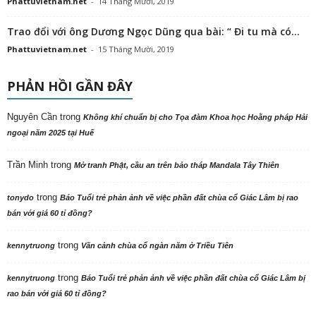
Phattuvietnam.net
-
14 Tháng Mười, 2019
Trao đổi với ông Dương Ngọc Dũng qua bài: “ Đi tu mà có...
Phattuvietnam.net
-
15 Tháng Mười, 2019
PHẢN HỒI GẦN ĐÂY
Nguyên Cần
trong
Không khí chuẩn bị cho Tọa đàm Khoa học Hoằng pháp Hải
ngoại năm 2025 tại Huế
Trần Minh
trong
Mở tranh Phật, cầu an trên bảo tháp Mandala Tây Thiên
trong
tonydo
Báo Tuổi trẻ phản ảnh về việc phần đất chùa cổ Giác Lâm bị rao
bán với giá 60 tỉ đồng?
trong
kennytruong
Vãn cảnh chùa cổ ngàn năm ở Triều Tiên
trong
kennytruong
Báo Tuổi trẻ phản ảnh về việc phần đất chùa cổ Giác Lâm bị
rao bán với giá 60 tỉ đồng?