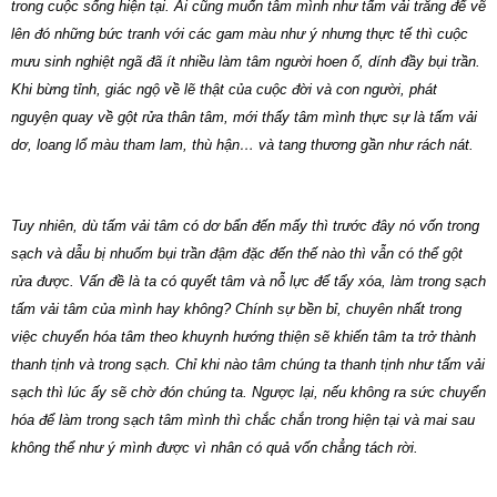
trong cuộc sống hiện tại. Ai cũng muốn tâm mình như tấm vải trắng để vẽ
lên đó những bức tranh với các gam màu như ý nhưng thực tế thì cuộc
mưu sinh nghiệt ngã đã ít nhiều làm tâm người hoen ố, dính đầy bụi trần.
Khi bừng tỉnh, giác ngộ về lẽ thật của cuộc đời và con người, phát
nguyện quay về gột rửa thân tâm, mới thấy tâm mình thực sự là tấm vải
dơ, loang lổ màu tham lam, thù hận… và tang thương gần như rách nát.
Tuy nhiên, dù tấm vải tâm có dơ bẩn đến mấy thì trước đây nó vốn trong
sạch và dẫu bị nhuốm bụi trần đậm đặc đến thế nào thì vẫn có thể gột
rửa được. Vấn đề là ta có quyết tâm và nỗ lực để tẩy xóa, làm trong sạch
tấm vải tâm của mình hay không? Chính sự bền bỉ, chuyên nhất trong
việc chuyển hóa tâm theo khuynh hướng thiện sẽ khiến tâm ta trở thành
thanh tịnh và trong sạch. Chỉ khi nào tâm chúng ta thanh tịnh như tấm vải
sạch thì lúc ấy sẽ chờ đón chúng ta. Ngược lại, nếu không ra sức chuyển
hóa để làm trong sạch tâm mình thì chắc chắn trong hiện tại và mai sau
không thể như ý mình được vì nhân có quả vốn chẳng tách rời.