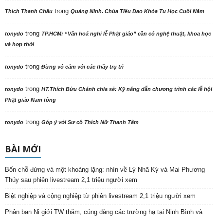
trong
Thích Thanh Châu
Quảng Ninh. Chùa Tiêu Dao Khóa Tu Học Cuối Năm
trong
tonydo
TP.HCM: “Văn hoá nghi lễ Phật giáo” cần có nghệ thuật, khoa học
và hợp thời
trong
tonydo
Đừng vô cảm với các thầy trụ trì
trong
tonydo
HT.Thích Bửu Chánh chia sẻ: Kỹ năng dẫn chương trình các lễ hội
Phật giáo Nam tông
trong
tonydo
Góp ý với Sư cô Thích Nữ Thanh Tâm
BÀI MỚI
Bốn chỗ đứng và một khoảng lặng: nhìn về Lý Nhã Kỳ và Mai Phương
Thúy sau phiên livestream 2,1 triệu người xem
Biệt nghiệp và cộng nghiệp từ phiên livestream 2,1 triệu người xem
Phân ban Ni giới TW thăm, cúng dàng các trường hạ tại Ninh Bình và