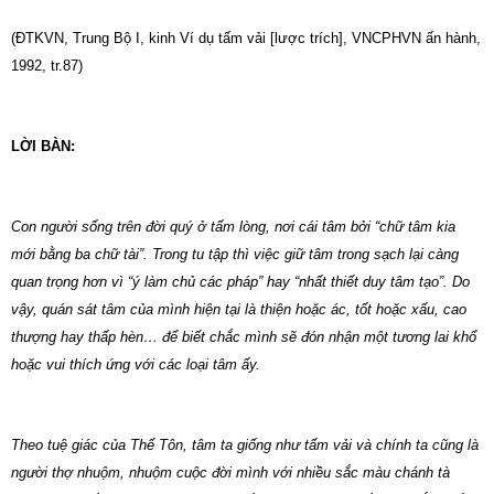
(ĐTKVN, Trung Bộ I, kinh Ví dụ tấm vải [lược trích], VNCPHVN ấn hành,
1992, tr.87)
LỜI BÀN:
Con người sống trên đời quý ở tấm lòng, nơi cái tâm bởi “chữ tâm kia
mới bằng ba chữ tài”. Trong tu tập thì việc giữ tâm trong sạch lại càng
quan trọng hơn vì “ý làm chủ các pháp” hay “nhất thiết duy tâm tạo”. Do
vậy, quán sát tâm của mình hiện tại là thiện hoặc ác, tốt hoặc xấu, cao
thượng hay thấp hèn… để biết chắc mình sẽ đón nhận một tương lai khổ
hoặc vui thích ứng với các loại tâm ấy.
Theo tuệ giác của Thế Tôn, tâm ta giống như tấm vải và chính ta cũng là
người thợ nhuộm, nhuộm cuộc đời mình với nhiều sắc màu chánh tà