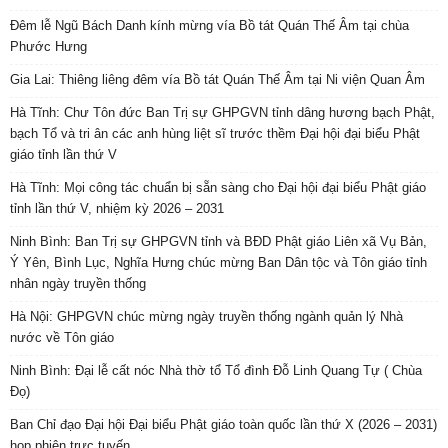
Đêm lễ Ngũ Bách Danh kính mừng vía Bồ tát Quán Thế Âm tại chùa
Phước Hưng
Gia Lai: Thiêng liêng đêm vía Bồ tát Quán Thế Âm tại Ni viện Quan Âm
Hà Tĩnh: Chư Tôn đức Ban Trị sự GHPGVN tỉnh dâng hương bạch Phật,
bạch Tổ và tri ân các anh hùng liệt sĩ trước thềm Đại hội đại biểu Phật
giáo tỉnh lần thứ V
Hà Tĩnh: Mọi công tác chuẩn bị sẵn sàng cho Đại hội đại biểu Phật giáo
tỉnh lần thứ V, nhiệm kỳ 2026 – 2031
Ninh Bình: Ban Trị sự GHPGVN tỉnh và BĐD Phật giáo Liên xã Vụ Bản,
Ý Yên, Bình Lục, Nghĩa Hưng chúc mừng Ban Dân tộc và Tôn giáo tỉnh
nhân ngày truyền thống
Hà Nội: GHPGVN chúc mừng ngày truyền thống ngành quản lý Nhà
nước về Tôn giáo
Ninh Bình: Đại lễ cất nóc Nhà thờ tổ Tổ đình Đỗ Linh Quang Tự ( Chùa
Đọ)
Ban Chỉ đạo Đại hội Đại biểu Phật giáo toàn quốc lần thứ X (2026 – 2031)
họp phiên trực tuyến