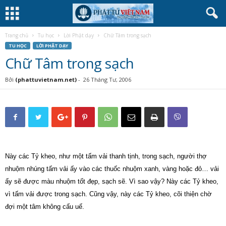
Trang chủ
Tu học
Lời Phật dạy
Chữ Tâm trong sạch
TU HỌC
LỜI PHẬT DẠY
Chữ Tâm trong sạch
Bởi
(phattuvietnam.net)
-
26 Tháng Tư, 2006
Này các Tỷ kheo, như một tấm vải thanh tịnh, trong sạch, người thợ
nhuộm nhúng tấm vải ấy vào các thuốc nhuộm xanh, vàng hoặc đỏ… vải
ấy sẽ được màu nhuộm tốt đẹp, sạch sẽ. Vì sao vậy? Này các Tỷ kheo,
vì tấm vải được trong sạch. Cũng vậy, này các Tỷ kheo, cõi thiện chờ
đợi một tâm không cấu uế.