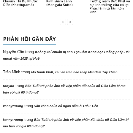
Chuyện Thí Dụ Phước
Kinh Ðiềm Lành
Tưởng niệm Đức Phật và
Ðiền (Khettùpamà)
(Mangala Sutta)
sự linh thiêng của xá lợi:
Phúc lành từ tâm tôn
kính
PHẢN HỒI GẦN ĐÂY
Nguyên Cần
trong
Không khí chuẩn bị cho Tọa đàm Khoa học Hoằng pháp Hải
ngoại năm 2025 tại Huế
Trần Minh
trong
Mở tranh Phật, cầu an trên bảo tháp Mandala Tây Thiên
trong
tonydo
Báo Tuổi trẻ phản ảnh về việc phần đất chùa cổ Giác Lâm bị rao
bán với giá 60 tỉ đồng?
trong
kennytruong
Vãn cảnh chùa cổ ngàn năm ở Triều Tiên
trong
kennytruong
Báo Tuổi trẻ phản ảnh về việc phần đất chùa cổ Giác Lâm bị
rao bán với giá 60 tỉ đồng?