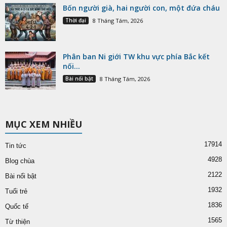
Bốn người già, hai người con, một đứa cháu
Thời đại
8 Tháng Tám, 2026
Phân ban Ni giới TW khu vực phía Bắc kết
nối...
Bài nổi bật
8 Tháng Tám, 2026
MỤC XEM NHIỀU
17914
Tin tức
4928
Blog chùa
2122
Bài nổi bật
1932
Tuổi trẻ
1836
Quốc tế
1565
Từ thiện