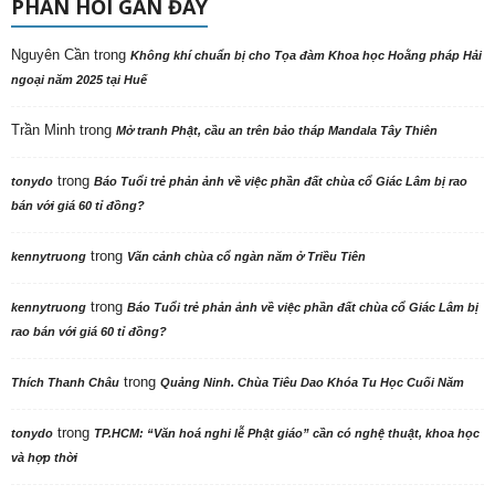
PHẢN HỒI GẦN ĐÂY
Nguyên Cần
trong
Không khí chuẩn bị cho Tọa đàm Khoa học Hoằng pháp Hải
ngoại năm 2025 tại Huế
Trần Minh
trong
Mở tranh Phật, cầu an trên bảo tháp Mandala Tây Thiên
trong
tonydo
Báo Tuổi trẻ phản ảnh về việc phần đất chùa cổ Giác Lâm bị rao
bán với giá 60 tỉ đồng?
trong
kennytruong
Vãn cảnh chùa cổ ngàn năm ở Triều Tiên
trong
kennytruong
Báo Tuổi trẻ phản ảnh về việc phần đất chùa cổ Giác Lâm bị
rao bán với giá 60 tỉ đồng?
trong
Thích Thanh Châu
Quảng Ninh. Chùa Tiêu Dao Khóa Tu Học Cuối Năm
trong
tonydo
TP.HCM: “Văn hoá nghi lễ Phật giáo” cần có nghệ thuật, khoa học
và hợp thời