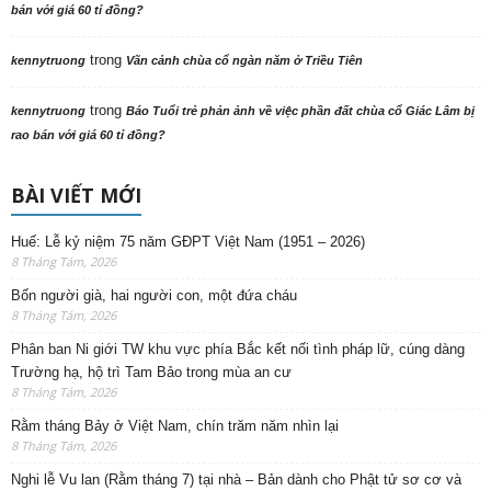
bán với giá 60 tỉ đồng?
trong
kennytruong
Vãn cảnh chùa cổ ngàn năm ở Triều Tiên
trong
kennytruong
Báo Tuổi trẻ phản ảnh về việc phần đất chùa cổ Giác Lâm bị
rao bán với giá 60 tỉ đồng?
BÀI VIẾT MỚI
Huế: Lễ kỷ niệm 75 năm GĐPT Việt Nam (1951 – 2026)
8 Tháng Tám, 2026
Bốn người già, hai người con, một đứa cháu
8 Tháng Tám, 2026
Phân ban Ni giới TW khu vực phía Bắc kết nối tình pháp lữ, cúng dàng
Trường hạ, hộ trì Tam Bảo trong mùa an cư
8 Tháng Tám, 2026
Rằm tháng Bảy ở Việt Nam, chín trăm năm nhìn lại
8 Tháng Tám, 2026
Nghi lễ Vu lan (Rằm tháng 7) tại nhà – Bản dành cho Phật tử sơ cơ và