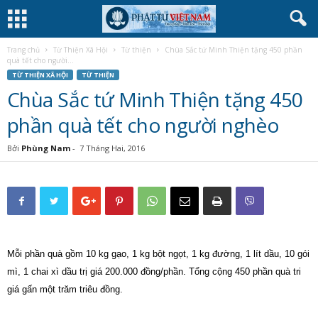
Trang chủ
Từ Thiện Xã Hội
Từ thiện
Chùa Sắc tứ Minh Thiện tặng 450 phần
quà tết cho người...
TỪ THIỆN XÃ HỘI
TỪ THIỆN
Chùa Sắc tứ Minh Thiện tặng 450
phần quà tết cho người nghèo
Bởi
Phùng Nam
-
7 Tháng Hai, 2016
Mỗi phần quà gồm 10 kg gạo, 1 kg bột ngọt, 1 kg đường, 1 lít dầu, 10 gói
mì, 1 chai xì dầu trị giá 200.000 đồng/phần. Tổng cộng 450 phần quà tri
giá gấn một trăm triêu đồng.