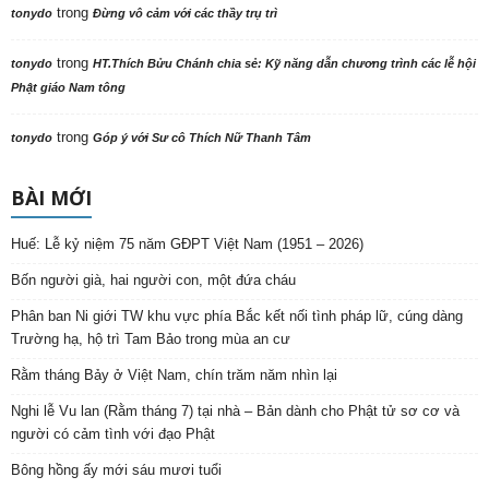
trong
tonydo
Đừng vô cảm với các thầy trụ trì
trong
tonydo
HT.Thích Bửu Chánh chia sẻ: Kỹ năng dẫn chương trình các lễ hội
Phật giáo Nam tông
trong
tonydo
Góp ý với Sư cô Thích Nữ Thanh Tâm
BÀI MỚI
Huế: Lễ kỷ niệm 75 năm GĐPT Việt Nam (1951 – 2026)
Bốn người già, hai người con, một đứa cháu
Phân ban Ni giới TW khu vực phía Bắc kết nối tình pháp lữ, cúng dàng
Trường hạ, hộ trì Tam Bảo trong mùa an cư
Rằm tháng Bảy ở Việt Nam, chín trăm năm nhìn lại
Nghi lễ Vu lan (Rằm tháng 7) tại nhà – Bản dành cho Phật tử sơ cơ và
người có cảm tình với đạo Phật
Bông hồng ấy mới sáu mươi tuổi