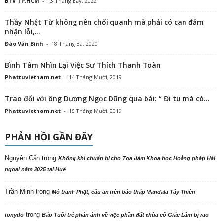
BTV TP.HCM
-
13 Tháng Bảy, 2022
Thầy Nhật Từ không nên chối quanh mà phải có can đảm
nhận lỗi,...
Đào Văn Bình
-
18 Tháng Ba, 2020
Bình Tâm Nhìn Lại Việc Sư Thích Thanh Toàn
Phattuvietnam.net
-
14 Tháng Mười, 2019
Trao đổi với ông Dương Ngọc Dũng qua bài: “ Đi tu mà có...
Phattuvietnam.net
-
15 Tháng Mười, 2019
PHẢN HỒI GẦN ĐÂY
Nguyên Cần
trong
Không khí chuẩn bị cho Tọa đàm Khoa học Hoằng pháp Hải
ngoại năm 2025 tại Huế
Trần Minh
trong
Mở tranh Phật, cầu an trên bảo tháp Mandala Tây Thiên
trong
tonydo
Báo Tuổi trẻ phản ảnh về việc phần đất chùa cổ Giác Lâm bị rao