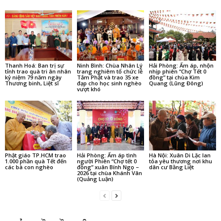
Thanh Hoá: Ban trị sự
Ninh Bình: Chùa Nhân Lý
Hải Phòng: Ấm áp, nhộn
tỉnh trao quà tri ân nhân
trang nghiêm tổ chức lễ
nhịp phiên “Chợ Tết 0
kỷ niệm 79 năm ngày
Tắm Phật và trao 35 xe
đồng” tại chùa Kim
Thương binh, Liệt sĩ
đạp cho học sinh nghèo
Quang (Lũng Đông)
vượt khó
Phật giáo TP.HCM trao
Hải Phòng: Ấm áp tình
Hà Nội: Xuân Di Lặc lan
1.000 phần quà Tết đến
người Phiên “Chợ tết 0
tỏa yêu thương nơi khu
các bà con nghèo
đồng” xuân Bính Ngọ –
dân cư Bằng Liệt
2026 tại chùa Khánh Vân
(Quảng Luận)