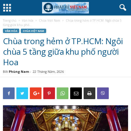
Trang chủ
Văn hóa
Chùa Việt Nam
Chùa trong hẻm ở TP.HCM: Ngôi chùa 5
tầng giữa khu phố...
VĂN HÓA
CHÙA VIỆT NAM
Chùa trong hẻm ở TP.HCM: Ngôi
chùa 5 tầng giữa khu phố người
Hoa
Bởi
Phùng Nam
-
22 Tháng Năm, 2026