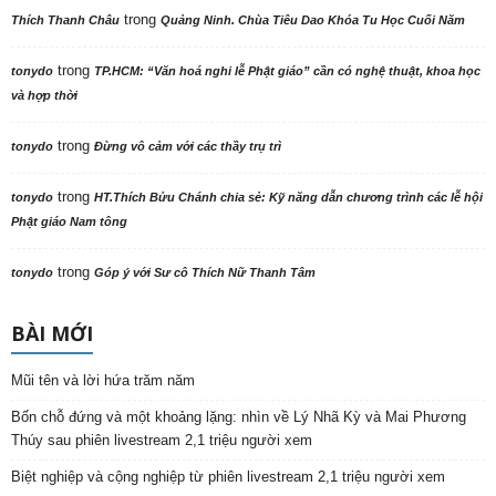
trong
Thích Thanh Châu
Quảng Ninh. Chùa Tiêu Dao Khóa Tu Học Cuối Năm
trong
tonydo
TP.HCM: “Văn hoá nghi lễ Phật giáo” cần có nghệ thuật, khoa học
và hợp thời
trong
tonydo
Đừng vô cảm với các thầy trụ trì
trong
tonydo
HT.Thích Bửu Chánh chia sẻ: Kỹ năng dẫn chương trình các lễ hội
Phật giáo Nam tông
trong
tonydo
Góp ý với Sư cô Thích Nữ Thanh Tâm
BÀI MỚI
Mũi tên và lời hứa trăm năm
Bốn chỗ đứng và một khoảng lặng: nhìn về Lý Nhã Kỳ và Mai Phương
Thúy sau phiên livestream 2,1 triệu người xem
Biệt nghiệp và cộng nghiệp từ phiên livestream 2,1 triệu người xem