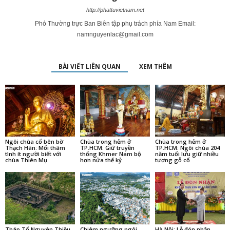
http://phattuvietnam.net
Phó Thường trực Ban Biên tập phụ trách phía Nam Email:
namnguyenlac@gmail.com
BÀI VIẾT LIÊN QUAN
XEM THÊM
Ngôi chùa cổ bên bờ
Chùa trong hẻm ở
Chùa trong hẻm ở
Thạch Hãn: Mối thâm
TP.HCM: Giữ truyền
TP.HCM: Ngôi chùa 204
tình ít người biết với
thống Khmer Nam bộ
năm tuổi lưu giữ nhiều
chùa Thiên Mụ
hơn nửa thế kỷ
tượng gỗ cổ
Tháp Tổ Nguyên Thiều
Chiêm ngưỡng ngôi
Hà Nội: Lễ đón nhận