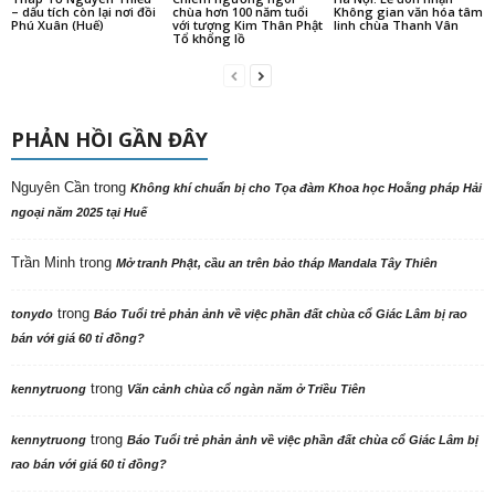
– dấu tích còn lại nơi đồi
chùa hơn 100 năm tuổi
Không gian văn hóa tâm
Phú Xuân (Huế)
với tượng Kim Thân Phật
linh chùa Thanh Vân
Tổ khổng lồ
PHẢN HỒI GẦN ĐÂY
Nguyên Cần
trong
Không khí chuẩn bị cho Tọa đàm Khoa học Hoằng pháp Hải
ngoại năm 2025 tại Huế
Trần Minh
trong
Mở tranh Phật, cầu an trên bảo tháp Mandala Tây Thiên
trong
tonydo
Báo Tuổi trẻ phản ảnh về việc phần đất chùa cổ Giác Lâm bị rao
bán với giá 60 tỉ đồng?
trong
kennytruong
Vãn cảnh chùa cổ ngàn năm ở Triều Tiên
trong
kennytruong
Báo Tuổi trẻ phản ảnh về việc phần đất chùa cổ Giác Lâm bị
rao bán với giá 60 tỉ đồng?