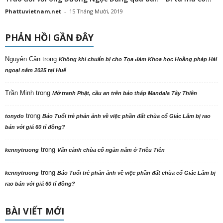
Phattuvietnam.net
-
15 Tháng Mười, 2019
PHẢN HỒI GẦN ĐÂY
Nguyên Cần
trong
Không khí chuẩn bị cho Tọa đàm Khoa học Hoằng pháp Hải
ngoại năm 2025 tại Huế
Trần Minh
trong
Mở tranh Phật, cầu an trên bảo tháp Mandala Tây Thiên
trong
tonydo
Báo Tuổi trẻ phản ảnh về việc phần đất chùa cổ Giác Lâm bị rao
bán với giá 60 tỉ đồng?
trong
kennytruong
Vãn cảnh chùa cổ ngàn năm ở Triều Tiên
trong
kennytruong
Báo Tuổi trẻ phản ảnh về việc phần đất chùa cổ Giác Lâm bị
rao bán với giá 60 tỉ đồng?
BÀI VIẾT MỚI