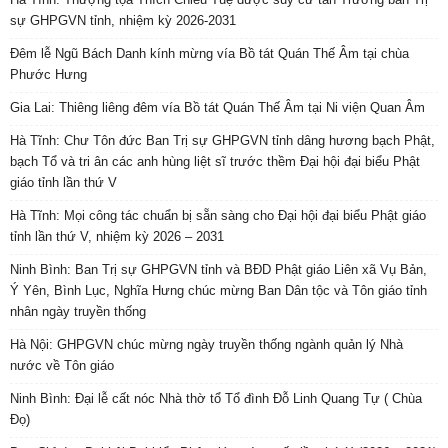
sự GHPGVN tỉnh, nhiệm kỳ 2026-2031
Đêm lễ Ngũ Bách Danh kính mừng vía Bồ tát Quán Thế Âm tại chùa
Phước Hưng
Gia Lai: Thiêng liêng đêm vía Bồ tát Quán Thế Âm tại Ni viện Quan Âm
Hà Tĩnh: Chư Tôn đức Ban Trị sự GHPGVN tỉnh dâng hương bạch Phật,
bạch Tổ và tri ân các anh hùng liệt sĩ trước thềm Đại hội đại biểu Phật
giáo tỉnh lần thứ V
Hà Tĩnh: Mọi công tác chuẩn bị sẵn sàng cho Đại hội đại biểu Phật giáo
tỉnh lần thứ V, nhiệm kỳ 2026 – 2031
Ninh Bình: Ban Trị sự GHPGVN tỉnh và BĐD Phật giáo Liên xã Vụ Bản,
Ý Yên, Bình Lục, Nghĩa Hưng chúc mừng Ban Dân tộc và Tôn giáo tỉnh
nhân ngày truyền thống
Hà Nội: GHPGVN chúc mừng ngày truyền thống ngành quản lý Nhà
nước về Tôn giáo
Ninh Bình: Đại lễ cất nóc Nhà thờ tổ Tổ đình Đỗ Linh Quang Tự ( Chùa
Đọ)