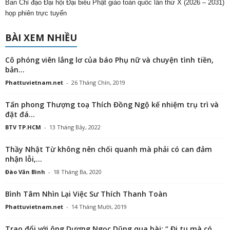
Ban Chỉ đạo Đại hội Đại biểu Phật giáo toàn quốc lần thứ X (2026 – 2031)
họp phiên trực tuyến
BÀI XEM NHIỀU
Cô phóng viên lẳng lơ của báo Phụ nữ và chuyện tình tiền,
bản...
Phattuvietnam.net
-
26 Tháng Chín, 2019
Tấn phong Thượng toạ Thích Đồng Ngộ kế nhiệm trụ trì và
đặt đá...
BTV TP.HCM
-
13 Tháng Bảy, 2022
Thầy Nhật Từ không nên chối quanh mà phải có can đảm
nhận lỗi,...
Đào Văn Bình
-
18 Tháng Ba, 2020
Bình Tâm Nhìn Lại Việc Sư Thích Thanh Toàn
Phattuvietnam.net
-
14 Tháng Mười, 2019
Trao đổi với ông Dương Ngọc Dũng qua bài: “ Đi tu mà có...