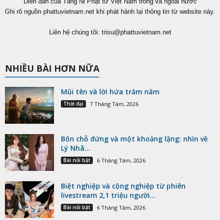
Diễn đàn của Tăng Ni Phật tử Việt Nam trong và ngoài nước
Ghi rõ nguồn phattuvietnam.net khi phát hành lại thông tin từ website này.
Liên hệ chúng tôi:
trisu@phattuvietnam.net
NHIỀU BÀI HƠN NỮA
Mũi tên và lời hứa trăm năm
Thời đại
7 Tháng Tám, 2026
Bốn chỗ đứng và một khoảng lặng: nhìn về
Lý Nhã...
Bài nổi bật
6 Tháng Tám, 2026
Biệt nghiệp và cộng nghiệp từ phiên
livestream 2,1 triệu người...
Bài nổi bật
6 Tháng Tám, 2026