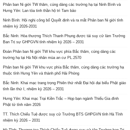
Phân ban Ni giới TW thăm, cúng dàng các trường hạ tại Ninh Bình và
Hưng Yên: Lan tỏa tinh thần hộ trì Tam bảo
Ninh Bình: Hội nghị công bố Quyết định và ra mắt Phân ban Ni giới tỉnh
nhiệm kỳ 2026-2031
Bắc Ninh: Hòa thượng Thích Thanh Phụng được tái suy cử làm Trưởng
Ban Trị sự GHPGVN tỉnh nhiệm kỳ 2026 – 2031
Đoàn Phân ban Ni giới TW khu vực phía Bắc thăm, cúng dàng các
trường hạ tại Hà Nội nhân mùa an cư PL.2570
Phân ban Ni giới TW khu vực phía Bắc thăm, cúng dàng các trường hạ
thuộc tỉnh Hưng Yên và thành phố Hải Phòng
Bắc Ninh: Khai mạc trang trọng Phiên thứ nhất Đại hội đại biểu Phật giáo
tỉnh lần thứ I, nhiệm kỳ 2026 – 2031
Hưng Yên: Khai mạc Trại Kiền Trắc – Họp bạn ngành Thiếu Gia đình
Phật tử tỉnh năm 2026
TT. Thích Chiếu Tuệ được suy cử Trưởng BTS GHPGVN tỉnh Hà Tĩnh
nhiệm kỳ 2026 – 2031
Hà Tĩnh: Thượng tọa Thích Chiếu Tuệ được suy cử tân Trưởng ban Trị