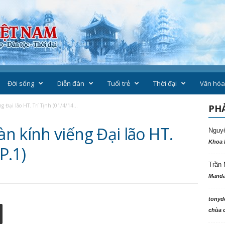
Đời sống
Diễn đàn
Tuổi trẻ
Thời đại
Văn hóa
Đại lão HT. Trí Tịnh (01/4/14...
PHẢ
n kính viếng Đại lão HT.
Nguy
Khoa 
P.1)
Trần 
Manda
tonyd
chùa c