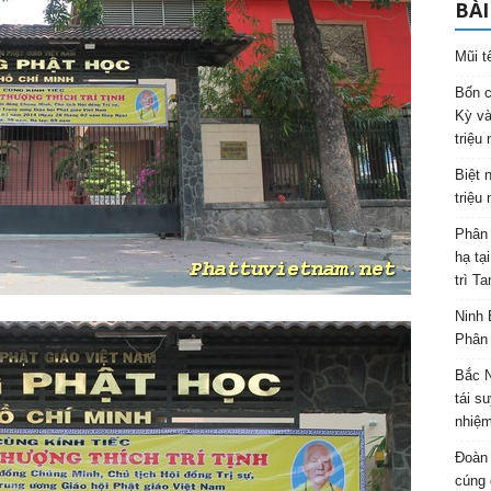
BÀI
Mũi t
Bốn c
Kỳ và
triệu
Biệt 
triệu
Phân 
hạ tạ
trì T
Ninh 
Phân 
Bắc N
tái s
nhiệm
Đoàn 
cúng 