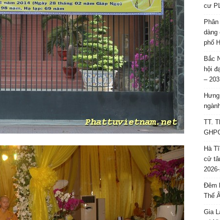
cư P
Phân 
dàng 
phố H
Bắc N
hội đ
– 203
Hưng 
ngành
TT. T
GHPGV
Hà Tĩ
cử tâ
2026-
Đêm l
Thế 
Gia L