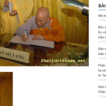
BÀI
Mũi t
7 Thá
Bốn c
Kỳ và
triệu
6 Thá
Biệt 
triệu
6 Thá
Phân 
hạ tạ
trì T
6 Thá
Ninh 
Phân 
6 Thá