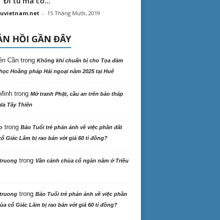
“ Đi tu mà có...
uvietnam.net
-
15 Tháng Mười, 2019
N HỒI GẦN ĐÂY
ên Cần
trong
Không khí chuẩn bị cho Tọa đàm
học Hoằng pháp Hải ngoại năm 2025 tại Huế
Minh
trong
Mở tranh Phật, cầu an trên bảo tháp
la Tây Thiên
trong
o
Báo Tuổi trẻ phản ảnh về việc phần đất
ổ Giác Lâm bị rao bán với giá 60 tỉ đồng?
trong
truong
Vãn cảnh chùa cổ ngàn năm ở Triều
trong
truong
Báo Tuổi trẻ phản ảnh về việc phần
ùa cổ Giác Lâm bị rao bán với giá 60 tỉ đồng?