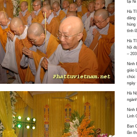
tại N
Hà Tĩ
dâng 
hùng 
tỉnh 
Hà Tĩ
hội đ
– 203
Ninh 
giáo 
chúc 
ngày 
Hà Nộ
ngành
Ninh 
Linh 
Ban C
lần t