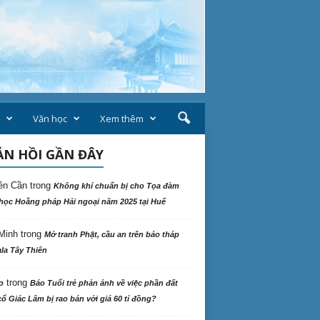
Văn học
Xem thêm
N HỒI GẦN ĐÂY
ên Cần
trong
Không khí chuẩn bị cho Tọa đàm
học Hoằng pháp Hải ngoại năm 2025 tại Huế
Minh
trong
Mở tranh Phật, cầu an trên bảo tháp
la Tây Thiên
trong
o
Báo Tuổi trẻ phản ảnh về việc phần đất
ổ Giác Lâm bị rao bán với giá 60 tỉ đồng?