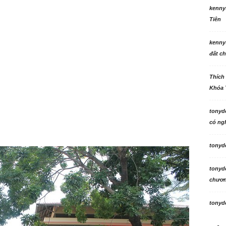
kenny
Tiên
kenny
đất ch
Thích
Khóa 
tonyd
có ngh
tonyd
tonyd
chương
tonyd