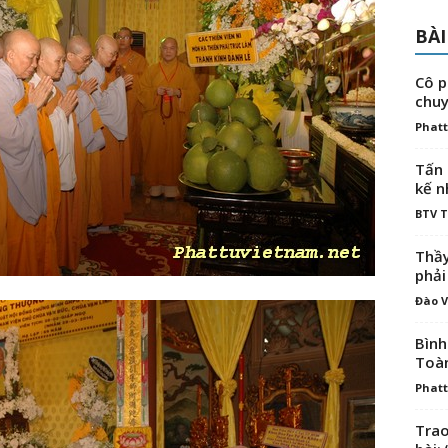
BÀI
Cô p
chuy
Phatt
Tấn 
kế n
BTV 
Thầy
phải
Đào V
Bình
Toà
Phatt
Trao