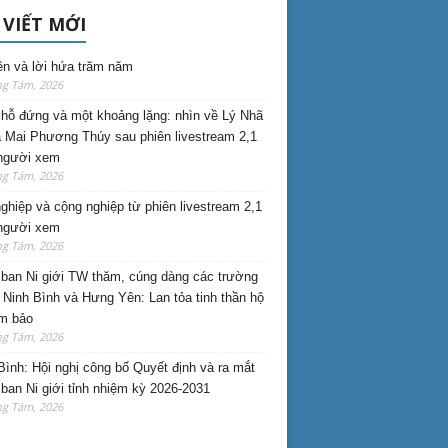
 VIẾT MỚI
ên và lời hứa trăm năm
ng Tám, 2026
hỗ đứng và một khoảng lặng: nhìn về Lý Nhã
 Mai Phương Thúy sau phiên livestream 2,1
 người xem
ng Tám, 2026
nghiệp và cộng nghiệp từ phiên livestream 2,1
 người xem
ng Tám, 2026
ban Ni giới TW thăm, cúng dàng các trường
i Ninh Bình và Hưng Yên: Lan tỏa tinh thần hộ
am bảo
ng Tám, 2026
Bình: Hội nghị công bố Quyết định và ra mắt
ban Ni giới tỉnh nhiệm kỳ 2026-2031
ng Tám, 2026