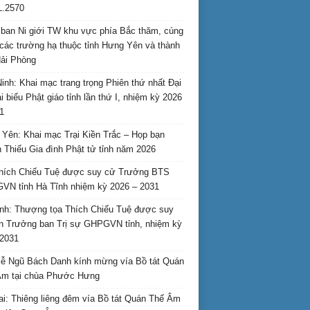
L.2570
ban Ni giới TW khu vực phía Bắc thăm, cúng
các trường hạ thuộc tỉnh Hưng Yên và thành
ải Phòng
inh: Khai mạc trang trọng Phiên thứ nhất Đại
ại biểu Phật giáo tỉnh lần thứ I, nhiệm kỳ 2026
1
Yên: Khai mạc Trại Kiền Trắc – Họp bạn
 Thiếu Gia đình Phật tử tỉnh năm 2026
hích Chiếu Tuệ được suy cử Trưởng BTS
N tỉnh Hà Tĩnh nhiệm kỳ 2026 – 2031
nh: Thượng tọa Thích Chiếu Tuệ được suy
n Trưởng ban Trị sự GHPGVN tỉnh, nhiệm kỳ
2031
ễ Ngũ Bách Danh kính mừng vía Bồ tát Quán
Âm tại chùa Phước Hưng
ai: Thiêng liêng đêm vía Bồ tát Quán Thế Âm