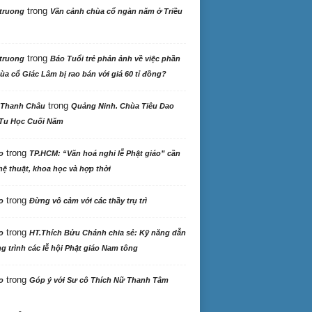
trong
truong
Vãn cảnh chùa cổ ngàn năm ở Triều
trong
truong
Báo Tuổi trẻ phản ảnh về việc phần
ùa cổ Giác Lâm bị rao bán với giá 60 tỉ đồng?
trong
 Thanh Châu
Quảng Ninh. Chùa Tiêu Dao
Tu Học Cuối Năm
trong
o
TP.HCM: “Văn hoá nghi lễ Phật giáo” cần
ệ thuật, khoa học và hợp thời
trong
o
Đừng vô cảm với các thầy trụ trì
trong
o
HT.Thích Bửu Chánh chia sẻ: Kỹ năng dẫn
 trình các lễ hội Phật giáo Nam tông
trong
o
Góp ý với Sư cô Thích Nữ Thanh Tâm