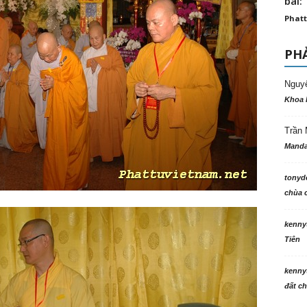
bài: 
Phatt
PHẢ
Nguy
Khoa 
Trần 
Manda
tonyd
chùa c
kenny
Tiên
kenny
đất ch