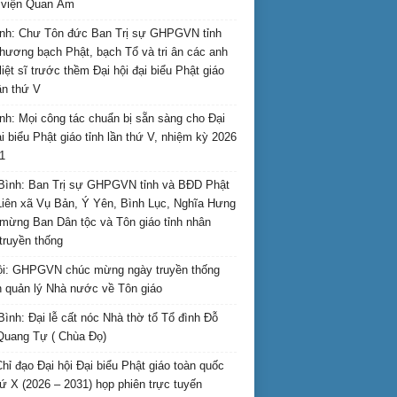
i viện Quan Âm
nh: Chư Tôn đức Ban Trị sự GHPGVN tỉnh
hương bạch Phật, bạch Tổ và tri ân các anh
liệt sĩ trước thềm Đại hội đại biểu Phật giáo
lần thứ V
nh: Mọi công tác chuẩn bị sẵn sàng cho Đại
ại biểu Phật giáo tỉnh lần thứ V, nhiệm kỳ 2026
1
Bình: Ban Trị sự GHPGVN tỉnh và BĐD Phật
Liên xã Vụ Bản, Ý Yên, Bình Lục, Nghĩa Hưng
mừng Ban Dân tộc và Tôn giáo tỉnh nhân
truyền thống
i: GHPGVN chúc mừng ngày truyền thống
 quản lý Nhà nước về Tôn giáo
Bình: Đại lễ cất nóc Nhà thờ tổ Tổ đình Đỗ
Quang Tự ( Chùa Đọ)
hỉ đạo Đại hội Đại biểu Phật giáo toàn quốc
hứ X (2026 – 2031) họp phiên trực tuyến