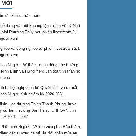
 MỚI
ên và lời hứa trăm năm
hỗ đứng và một khoảng lặng: nhìn về Lý Nhã
 Mai Phương Thúy sau phiên livestream 2,1
 người xem
nghiệp và cộng nghiệp từ phiên livestream 2,1
 người xem
ban Ni giới TW thăm, cúng dàng các trường
i Ninh Bình và Hưng Yên: Lan tỏa tinh thần hộ
am bảo
Bình: Hội nghị công bố Quyết định và ra mắt
ban Ni giới tỉnh nhiệm kỳ 2026-2031
inh: Hòa thượng Thích Thanh Phụng được
uy cử làm Trưởng Ban Trị sự GHPGVN tỉnh
 kỳ 2026 – 2031
Phân ban Ni giới TW khu vực phía Bắc thăm,
dàng các trường hạ tại Hà Nội nhân mùa an