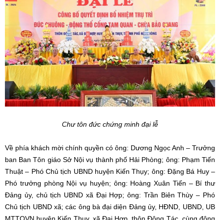
Chư tôn đức chứng minh đại lễ
Về phía khách mời chính quyền có ông: Dương Ngọc Anh – Trưởng
ban Ban Tôn giáo Sở Nội vụ thành phố Hải Phòng; ông: Phạm Tiến
Thuật – Phó Chủ tịch UBND huyện Kiến Thụy; ông: Đặng Bá Huy –
Phó trưởng phòng Nội vụ huyện; ông: Hoàng Xuân Tiến – Bí thư
Đảng ủy, chủ tịch UBND xã Đại Hợp; ông: Trần Biên Thùy – Phó
Chủ tịch UBND xã; các ông bà đại diện Đảng ủy, HĐND, UBND, UB
MTTQVN huyện Kiến Thụy, xã Đại Hợp, thôn Đông Tác, cùng đông