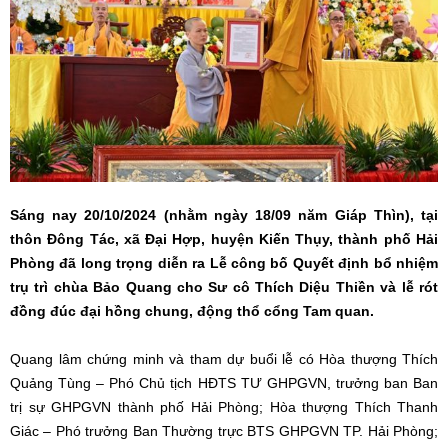
Sáng nay 20/10/2024 (nhằm ngày 18/09 năm Giáp Thìn), tại
thôn Đông Tác, xã Đại Hợp, huyện Kiến Thụy, thành phố Hải
Phòng đã long trọng diễn ra Lễ công bố Quyết định bổ nhiệm
trụ trì chùa Bảo Quang cho Sư cô Thích Diệu Thiền và lễ rót
đồng đúc đại hồng chung, động thổ cổng Tam quan.
Quang lâm chứng minh và tham dự buổi lễ có Hòa thượng Thích
Quảng Tùng – Phó Chủ tịch HĐTS TƯ GHPGVN, trưởng ban Ban
trị sự GHPGVN thành phố Hải Phòng; Hòa thượng Thích Thanh
Giác – Phó trưởng Ban Thường trực BTS GHPGVN TP. Hải Phòng;