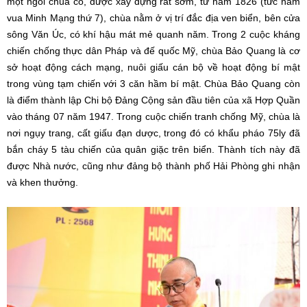
một ngôi chùa cổ, được xây dựng rất sớm, từ năm 1826 (tức năm
vua Minh Mạng thứ 7), chùa nằm ở vị trí đắc địa ven biển, bên cửa
sông Văn Úc, có khí hậu mát mẻ quanh năm. Trong 2 cuộc kháng
chiến chống thực dân Pháp và đế quốc Mỹ, chùa Bảo Quang là cơ
sở hoạt động cách mạng, nuôi giấu cán bộ về hoạt động bí mật
trong vùng tạm chiến với 3 căn hầm bí mật. Chùa Bảo Quang còn
là điểm thành lập Chi bộ Đảng Cộng sản đầu tiên của xã Hợp Quần
vào tháng 07 năm 1947. Trong cuộc chiến tranh chống Mỹ, chùa là
nơi ngụy trang, cất giấu đạn dược, trong đó có khẩu pháo 75ly đã
bắn cháy 5 tàu chiến của quân giặc trên biển. Thành tích này đã
được Nhà nước, cũng như đảng bộ thành phố Hải Phòng ghi nhận
và khen thưởng.