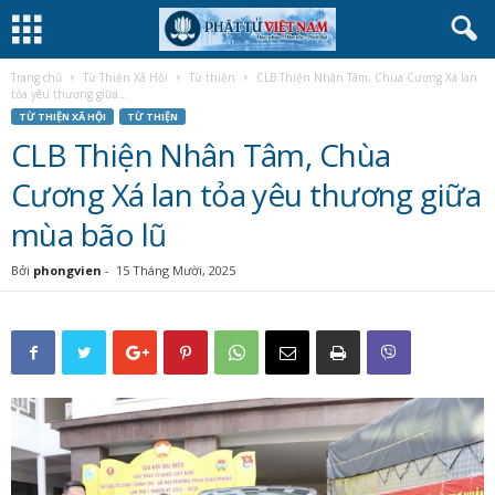
Trang chủ
Từ Thiện Xã Hội
Từ thiện
CLB Thiện Nhân Tâm, Chùa Cương Xá lan
tỏa yêu thương giữa...
TỪ THIỆN XÃ HỘI
TỪ THIỆN
CLB Thiện Nhân Tâm, Chùa
Cương Xá lan tỏa yêu thương giữa
mùa bão lũ
Bởi
phongvien
-
15 Tháng Mười, 2025