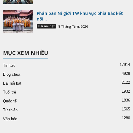
Phân ban Ni giới TW khu vực phía Bắc kết
nối...
Bài nổi bật
8 Tháng Tám, 2026
MỤC XEM NHIỀU
17914
Tin tức
4928
Blog chùa
2122
Bài nổi bật
1932
Tuổi trẻ
1836
Quốc tế
1565
Từ thiện
1280
Văn hóa