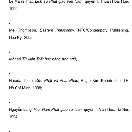
Lê Mạnh Thát,
Lịch sử Phật giáo Việt Nam
, quyển I, Thuận Hoá, Huế,
1999;
Mel Thompson,
Eastern Philosophy
, NTC/Contempory Publishing,
Hoa Kỳ, 2005;
Một số Từ điển Triết học bằng Anh ngữ;
Nàrada Thera,
Ðức Phật và Phật Pháp
, Phạm Kim Khánh dịch, TP.
Hồ Chí Minh, 1998;
Nguyễn Lang,
Việt Nam Phật giáo sử luận,
quyển I, Văn Học, Hà Nội,
1994;