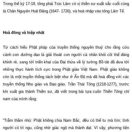
Trong thế kỷ 17-18, tông phái Trúc Lâm có vị thiền sư xuất sắc cuối cùng
là Chân Nguyên Huệ Ðăng (1647- 1726), và hoà nhập vào tông Lâm Tế.
Hoà đồng và hiệp nhất
Từ cách hiểu Phật pháp của truyền thống nguyên thuỷ cho rằng cứu
cánh con đường đạo là giải thoát con người cá nhân khỏi cõi thế đáng
khinh rẻ, sang tới triển khai của Ðại thừa về lý tưởng Bồ tát đã đưa tới
những thực hành tích cực trong Phật giáo Việt Nam. Phật giáo không
còn là một truyền thống tách biệt như ở Ấn Ðộ mà đã hoà đồng với các
truyền thống Nho giáo và Ðạo giáo. Trần Thái Tông (1218-1277), trước
khi xuất gia thành Thiền sư, đã viết trong bài tựa cuốn
Thiền Tông chỉ
nam
của mình rằng:
“Trẫm thầm nhủ: Phật không chia Nam Bắc, đều có thể tu mà tìm; tính
người có trí ngu, cũng nhờ giác ngộ mà thành đạt. Vì vậy, phương tiện