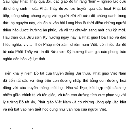
Sau ngày Phật Thầy qua đời, các giáo đồ tin rằng “hồn” – nghiệp lực cứu
độ chúng sinh – của Phật Thầy được lưu truyền qua các hoạt Phật kế
tiếp, cùng sống chung đụng với người đời để cứu độ chúng sanh trong
thời hạ nguyên này, chuẩn bị vào hội Long Hoa là thời điểm những người
thiện hảo được hưởng ân phúc, và vũ trụ chuyển sang một chu kỳ mới.
Hậu thân của Bửu sơn Kỳ hương ngày nay là Phật giáo Hoà Hảo và đạo
Hiếu nghĩa, v.v… Thời Pháp mới xâm chiếm nam Việt, có nhiều đại đệ
tử của Phật Thầy và tín đồ Bửu sơn Kỳ hương tham gia các phong trào
nghĩa dân bảo vệ lục tỉnh.
Triển khai ý niệm Bồ tát của truyền thống Ðại thừa, Phật giáo Việt Nam
đã tiến rất sâu và rộng trên con đường nhập thế bằng con đường hoà
đồng với các truyền thống triết học Nho và Ðạo, kết hợp một cách tự
nhiên giữa chính trị và tôn giáo, và trên con đường tích cực phục vụ với
lý tưởng Bồ tát ấy, Phật giáo Việt Nam đã có những đóng góp đặc biệt
và nổi bật vào nền triết học cũng như văn hoá của người Việt.