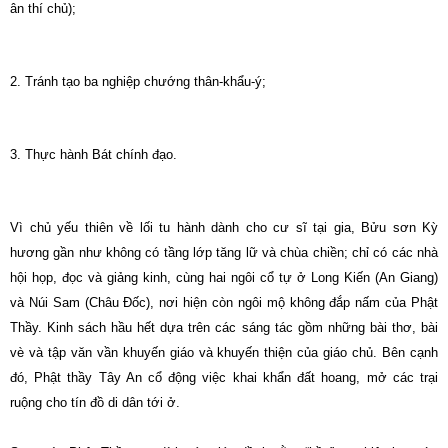
ân thí chủ);
2.
Tránh tạo ba nghiệp chướng thân-khẩu-ý;
3.
Thực hành Bát chính đạo.
Vì chủ yếu thiên về lối tu hành dành cho cư sĩ tại gia, Bửu sơn Kỳ
hương gần như không có tầng lớp tăng lữ và chùa chiền; chỉ có các nhà
hội họp, đọc và giảng kinh, cùng hai ngôi cổ tự ở Long Kiến (An Giang)
và Núi Sam (Châu Ðốc), nơi hiện còn ngôi mộ không đắp nấm của Phật
Thầy. Kinh sách hầu hết dựa trên các sáng tác gồm những bài thơ, bài
vè và tập văn vần khuyến giáo và khuyến thiện của giáo chủ. Bên cạnh
đó, Phật thầy Tây An cổ động việc khai khẩn đất hoang, mở các trại
ruộng cho tín đồ di dân tới ở.