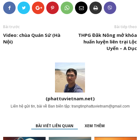
Bài trước
Bài tiếp theo
Video: chùa Quán Sứ (Hà
THPG Đăk Nông mở khóa
Nội)
huấn luyện liên trại Lộc
Uyển – A Dục
(phattuvietnam.net)
Liên hệ gửi tin, bài về Ban biên tập:
trangtinphattuvietnam@gmail.com
BÀI VIẾT LIÊN QUAN
XEM THÊM