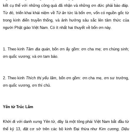
kết cụ thể với những công quả đã nhận và những ơn đức phải báo đáp.
Từ đó, triển khai khái niệm về
Tứ ân
tức là bốn ơn, vốn có nguồn gốc từ
trong kinh điển truyền thống, và ảnh hưởng sâu sắc lên tâm thức của
người Phật giáo Việt Nam. Có ít nhất hai thuyết về bốn ơn này.
1.
Theo kinh
Tâm địa quán
, bốn ơn ấy gồm: ơn cha mẹ; ơn chúng sinh;
ơn quốc vương; và ơn tam bảo.
2.
Theo kinh
Thích thị yếu lãm
, bốn ơn gồm: ơn cha mẹ, ơn sư trưởng,
ơn quốc vương, ơn thí chủ.
Yên tử Trúc Lâm
Khởi đi với danh xưng Yên tử, đây là một tông phái Việt Nam bắt đầu từ
thế kỷ 13, đặt cơ sở trên các bộ kinh Ðại thừa như
Kim cương, Diệu