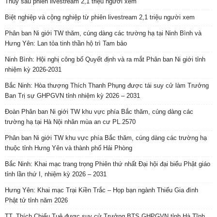
Thúy sau phiên livestream 2,1 triệu người xem
Biệt nghiệp và cộng nghiệp từ phiên livestream 2,1 triệu người xem
Phân ban Ni giới TW thăm, cúng dàng các trường hạ tại Ninh Bình và
Hưng Yên: Lan tỏa tinh thần hộ trì Tam bảo
Ninh Bình: Hội nghị công bố Quyết định và ra mắt Phân ban Ni giới tỉnh
nhiệm kỳ 2026-2031
Bắc Ninh: Hòa thượng Thích Thanh Phụng được tái suy cử làm Trưởng
Ban Trị sự GHPGVN tỉnh nhiệm kỳ 2026 – 2031
Đoàn Phân ban Ni giới TW khu vực phía Bắc thăm, cúng dàng các
trường hạ tại Hà Nội nhân mùa an cư PL.2570
Phân ban Ni giới TW khu vực phía Bắc thăm, cúng dàng các trường hạ
thuộc tỉnh Hưng Yên và thành phố Hải Phòng
Bắc Ninh: Khai mạc trang trọng Phiên thứ nhất Đại hội đại biểu Phật giáo
tỉnh lần thứ I, nhiệm kỳ 2026 – 2031
Hưng Yên: Khai mạc Trại Kiền Trắc – Họp bạn ngành Thiếu Gia đình
Phật tử tỉnh năm 2026
TT. Thích Chiếu Tuệ được suy cử Trưởng BTS GHPGVN tỉnh Hà Tĩnh