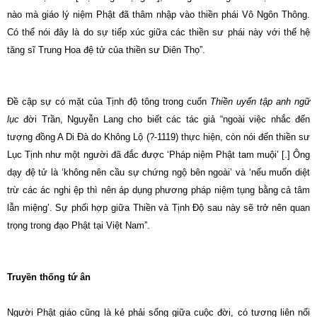
nào mà giáo lý niệm Phật đã thâm nhập vào thiền phái Vô Ngôn Thông.
Có thể nói đây là do sự tiếp xúc giữa các thiền sư phái này với thế hệ
tăng sĩ Trung Hoa đệ tử của thiền sư Diên Thọ”.
Ðề cập sự có mặt của Tịnh độ tông trong cuốn
Thiền uyển tập anh ngữ
lục
đời Trần, Nguyễn Lang cho biết các tác giả
“ngoài việc nhắc đến
tượng đồng A Di Ðà do Không Lộ (?-1119) thực hiện, còn nói đến thiền sư
Lục Tịnh như một người đã đắc được ‘Pháp niệm Phật tam muội’ [.] Ông
dạy đệ tử là ‘không nên cầu sự chứng ngộ bên ngoài’ và ‘nếu muốn diệt
trừ các ác nghi ệp thì nên áp dụng phương pháp niệm tụng bằng cả tâm
lẫn miệng’. Sự phối hợp giữa Thiền và Tịnh Ðộ sau này sẽ trở nên quan
trọng trong đạo Phật tại Việt Nam”.
Truyền thống tứ ân
Người Phật giáo cũng là kẻ phải sống giữa cuộc đời, có tương liên nối