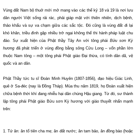
Vùng đất Nam bộ thuở mới mở mang vào các thế kỷ 18 và 19 là nơi lưu
dân người Việt sống rải rác, phải giáp mặt với thiên nhiên, dịch bệnh,
thảo khấu và sự va chạm giữa các sắc tộc. Ðó cũng là vùng đất đi lại
khó khăn, triều đình gặp nhiều trở ngại không thể thi hành pháp luật chu
đáo. Sự xuất hiện của Phật thầy Tây An với tông phái
Bửu sơn Kỳ
hương
đã phát triển ở vùng đồng bằng sông Cửu Long – vốn phần lớn
thuộc Nam tông – một tông phái Phật giáo Ðại thừa, có tính dân dã, vệ
quốc và an dân.
Phật Thầy tức tu sĩ Ðoàn Minh Huyên (1807-1856), đạo hiệu Giác Linh,
quê ở Sa-đéc (nay là Ðồng Tháp). Mùa thu năm 1819, họ Ðoàn xuất hiện
chữa bệnh thời khí đang nhiễu hại dân chúng Hậu giang. Từ đó, sư thành
lập tông phái Phật giáo Bửu sơn Kỳ hương với giáo thuyết nhấn mạnh
trên:
1.
Tứ ân: ân tổ tiên cha mẹ; ân đất nước; ân tam bảo, ân đồng bào (hoặc