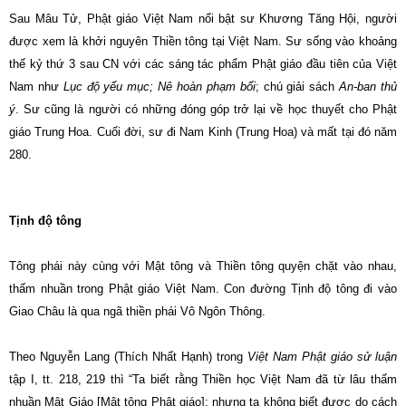
Sau Mâu Tử, Phật giáo Việt Nam nổi bật sư Khương Tăng Hội, người
được xem là khởi nguyên Thiền tông tại Việt Nam. Sư sống vào khoảng
thế kỷ thứ 3 sau CN với các sáng tác phẩm Phật giáo đầu tiên của Việt
Nam như
Lục độ yếu mục; Nê hoàn phạm bối
; chú giải sách
An-ban thủ
ý
. Sư cũng là người có những đóng góp trở lại về học thuyết cho Phật
giáo Trung Hoa. Cuối đời, sư đi Nam Kinh (Trung Hoa) và mất tại đó năm
280.
Tịnh độ tông
Tông phái này cùng với Mật tông và Thiền tông quyện chặt vào nhau,
thấm nhuần trong Phật giáo Việt Nam. Con đường Tịnh độ tông đi vào
Giao Châu là qua ngã thiền phái Vô Ngôn Thông.
Theo Nguyễn Lang (Thích Nhất Hạnh) trong
Việt Nam Phật giáo sử luận
tập I, tt. 218, 219 thì
“Ta biết rằng Thiền học Việt Nam đã từ lâu thấm
nhuần Mật Giáo [Mật tông Phật giáo]; nhưng ta không biết được do cách