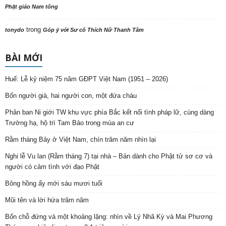
Phật giáo Nam tông
trong
tonydo
Góp ý với Sư cô Thích Nữ Thanh Tâm
BÀI MỚI
Huế: Lễ kỷ niệm 75 năm GĐPT Việt Nam (1951 – 2026)
Bốn người già, hai người con, một đứa cháu
Phân ban Ni giới TW khu vực phía Bắc kết nối tình pháp lữ, cúng dàng
Trường hạ, hộ trì Tam Bảo trong mùa an cư
Rằm tháng Bảy ở Việt Nam, chín trăm năm nhìn lại
Nghi lễ Vu lan (Rằm tháng 7) tại nhà – Bản dành cho Phật tử sơ cơ và
người có cảm tình với đạo Phật
Bông hồng ấy mới sáu mươi tuổi
Mũi tên và lời hứa trăm năm
Bốn chỗ đứng và một khoảng lặng: nhìn về Lý Nhã Kỳ và Mai Phương