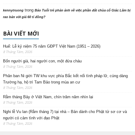
trong
kennytruong
Báo Tuổi trẻ phản ảnh về việc phần đất chùa cổ Giác Lâm bị
rao bán với giá 60 tỉ đồng?
BÀI VIẾT MỚI
Huế: Lễ kỷ niệm 75 năm GĐPT Việt Nam (1951 – 2026)
8 Tháng Tám, 2026
Bốn người già, hai người con, một đứa cháu
8 Tháng Tám, 2026
Phân ban Ni giới TW khu vực phía Bắc kết nối tình pháp lữ, cúng dàng
Trường hạ, hộ trì Tam Bảo trong mùa an cư
8 Tháng Tám, 2026
Rằm tháng Bảy ở Việt Nam, chín trăm năm nhìn lại
8 Tháng Tám, 2026
Nghi lễ Vu lan (Rằm tháng 7) tại nhà – Bản dành cho Phật tử sơ cơ và
người có cảm tình với đạo Phật
8 Tháng Tám, 2026