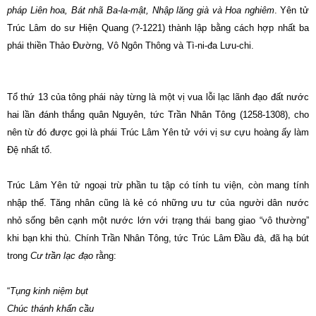
pháp Liên hoa, Bát nhã Ba-la-mật, Nhập lăng già và Hoa nghiêm
. Yên tử
Trúc Lâm do sư Hiện Quang (?-1221) thành lập bằng cách hợp nhất ba
phái thiền Thảo Ðường, Vô Ngôn Thông và Tì-ni-đa Lưu-chi.
Tổ thứ 13 của tông phái này từng là một vị vua lỗi lạc lãnh đạo đất nước
hai lần đánh thắng quân Nguyên, tức Trần Nhân Tông (1258-1308), cho
nên từ đó được gọi là phái Trúc Lâm Yên tử với vị sư cựu hoàng ấy làm
Ðệ nhất tổ.
Trúc Lâm Yên tử ngoại trừ phần tu tập có tính tu viện, còn mang tính
nhập thế. Tăng nhân cũng là kẻ có những ưu tư của người dân nước
nhỏ sống bên cạnh một nước lớn với trạng thái bang giao “vô thường”
khi bạn khi thù. Chính Trần Nhân Tông, tức Trúc Lâm Ðầu đà, đã hạ bút
trong
Cư trần lạc đạo
rằng:
“
Tụng kinh niệm bụt
Chúc thánh khẩn cầu