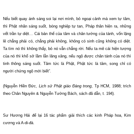
Nếu biết quay ánh sáng soi lại nơi mình, bỏ ngoại cảnh mà xem tự tâm,
thì Phật nhãn sáng suốt, bóng nghiệp tự tan, Pháp thân hiện ra, những
vết trần tự diệt… Cái bản thể của tâm và chân tướng của tánh, vốn lặng
lẽ chẳng phải có, chẳng phải không, không có sinh cũng không có diệt.
Ta tìm nó thì không thấy, bỏ nó vẫn chẳng rời. Nếu ta mê cái hiện tượng
của nó thì khổ sở lầm lẫn lăng xăng, nếu ngộ được chân tánh của nó thì
tinh thông sáng suốt. Tâm tức là Phật, Phật tức là tâm, song chỉ có
người chứng ngộ mới biết”.
(Nguyễn Hiền Ðức,
Lịch sử Phật giáo Ðàng trong
, Tp HCM, 1988; trích
theo Chân Nguyên & Nguyễn Tường Bách, sách đã dẫn, t. 194).
Sư Hương Hải để lại 16 tác phẩm giải thích các kinh Pháp hoa, Kim
cương và A-di-đà.