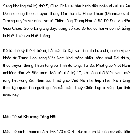
Sang khoảng thế kỷ thứ 5, Giao Châu lại hân hạnh tiếp nhận vị đại sư Ấn
Ðộ nổi tiếng thuộc truyền thống Ðại thừa là Pháp Thiên (Dharmadeva).
Tương truyền sư cùng sơ tổ Thiền tông Trung Hoa là Bồ Ðề Ðạt Ma đến
Giao Châu. Sư ở lại giảng dạy; trong số các đệ tử, có hai vị sư nổi tiếng
là Huệ Thiên và Huệ Thắng.
Kể từ thế kỷ thứ 6 trở đi, bắt đầu từ Ðại sư Tì-ni-đa Lưu-chi, nhiều vị sư
khác từ Trung Hoa sang Việt Nam khai sáng nhiều tông phái Ðại thừa,
theo truyền thống Thiền tông và Tịnh độ tông. Từ đó, Phật giáo Việt Nam
nghiêng dần về Bắc tông. Mãi tới thế kỷ 17, khi lãnh thổ Việt Nam mở
rộng hết vùng đất Nam bộ, Phật giáo Việt Nam lại tiếp nhận Nam tông
theo tập quán tín ngưỡng của sắc dân Thuỷ Chân Lạp ở vùng lục tỉnh
ngày nay.
Mâu Tử và Khương Tăng Hội
Mâu Tử sinh khoảng năm 165-170 s.C.N., được xem là luận sư đầu tiên