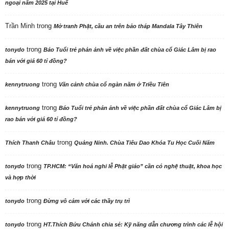
ngoại năm 2025 tại Huế
Trần Minh
trong
Mở tranh Phật, cầu an trên bảo tháp Mandala Tây Thiên
trong
tonydo
Báo Tuổi trẻ phản ảnh về việc phần đất chùa cổ Giác Lâm bị rao
bán với giá 60 tỉ đồng?
trong
kennytruong
Vãn cảnh chùa cổ ngàn năm ở Triều Tiên
trong
kennytruong
Báo Tuổi trẻ phản ảnh về việc phần đất chùa cổ Giác Lâm bị
rao bán với giá 60 tỉ đồng?
trong
Thích Thanh Châu
Quảng Ninh. Chùa Tiêu Dao Khóa Tu Học Cuối Năm
trong
tonydo
TP.HCM: “Văn hoá nghi lễ Phật giáo” cần có nghệ thuật, khoa học
và hợp thời
trong
tonydo
Đừng vô cảm với các thầy trụ trì
trong
tonydo
HT.Thích Bửu Chánh chia sẻ: Kỹ năng dẫn chương trình các lễ hội