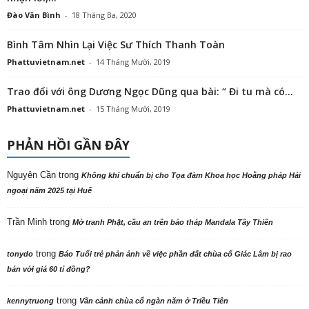
Đào Văn Bình
-
18 Tháng Ba, 2020
Bình Tâm Nhìn Lại Việc Sư Thích Thanh Toàn
Phattuvietnam.net
-
14 Tháng Mười, 2019
Trao đổi với ông Dương Ngọc Dũng qua bài: “ Đi tu mà có...
Phattuvietnam.net
-
15 Tháng Mười, 2019
PHẢN HỒI GẦN ĐÂY
Nguyên Cần
trong
Không khí chuẩn bị cho Tọa đàm Khoa học Hoằng pháp Hải
ngoại năm 2025 tại Huế
Trần Minh
trong
Mở tranh Phật, cầu an trên bảo tháp Mandala Tây Thiên
trong
tonydo
Báo Tuổi trẻ phản ảnh về việc phần đất chùa cổ Giác Lâm bị rao
bán với giá 60 tỉ đồng?
trong
kennytruong
Vãn cảnh chùa cổ ngàn năm ở Triều Tiên