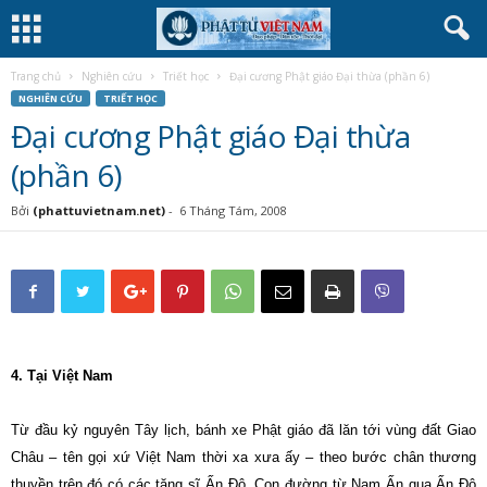
Trang chủ
Nghiên cứu
Triết học
Đại cương Phật giáo Đại thừa (phần 6)
NGHIÊN CỨU
TRIẾT HỌC
Đại cương Phật giáo Đại thừa
(phần 6)
Bởi
(phattuvietnam.net)
-
6 Tháng Tám, 2008
4. Tại Việt Nam
Từ đầu kỷ nguyên Tây lịch, bánh xe Phật giáo đã lăn tới vùng đất Giao
Châu – tên gọi xứ Việt Nam thời xa xưa ấy – theo bước chân thương
thuyền trên đó có các tăng sĩ Ấn Ðộ. Con đường từ Nam Ấn qua Ấn Ðộ