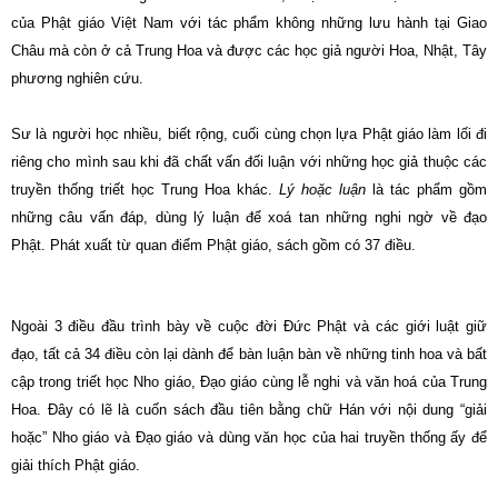
của Phật giáo Việt Nam với tác phẩm không những lưu hành tại Giao
Châu mà còn ở cả Trung Hoa và được các học giả người Hoa, Nhật, Tây
phương nghiên cứu.
Sư là người học nhiều, biết rộng, cuối cùng chọn lựa Phật giáo làm lối đi
riêng cho mình sau khi đã chất vấn đối luận với những học giả thuộc các
truyền thống triết học Trung Hoa khác.
Lý hoặc luận
là tác phẩm gồm
những câu vấn đáp, dùng lý luận để xoá tan những nghi ngờ về đạo
Phật. Phát xuất từ quan điểm Phật giáo, sách gồm có 37 điều.
Ngoài 3 điều đầu trình bày về cuộc đời Ðức Phật và các giới luật giữ
đạo, tất cả 34 điều còn lại dành để bàn luận bàn về những tinh hoa và bất
cập trong triết học Nho giáo, Ðạo giáo cùng lễ nghi và văn hoá của Trung
Hoa. Ðây có lẽ là cuốn sách đầu tiên bằng chữ Hán với nội dung “giải
hoặc” Nho giáo và Ðạo giáo và dùng văn học của hai truyền thống ấy để
giải thích Phật giáo.