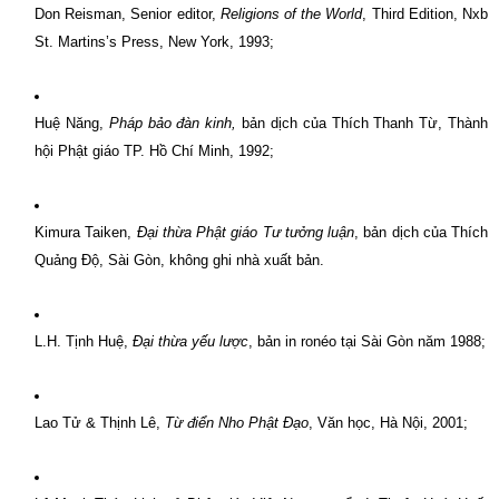
Don Reisman, Senior editor,
Religions of the World
, Third Edition, Nxb
St. Martins’s Press, New York, 1993;
Huệ Năng,
Pháp bảo đàn kinh,
bản dịch của Thích Thanh Từ, Thành
hội Phật giáo TP. Hồ Chí Minh, 1992;
Kimura Taiken,
Ðại thừa Phật giáo Tư tưởng luận
, bản dịch của Thích
Quảng Ðộ, Sài Gòn, không ghi nhà xuất bản.
L.H. Tịnh Huệ,
Ðại thừa yếu lược
, bản in ronéo tại Sài Gòn năm 1988;
Lao Tử & Thịnh Lê,
Từ điển Nho Phật Ðạo
, Văn học, Hà Nội, 2001;