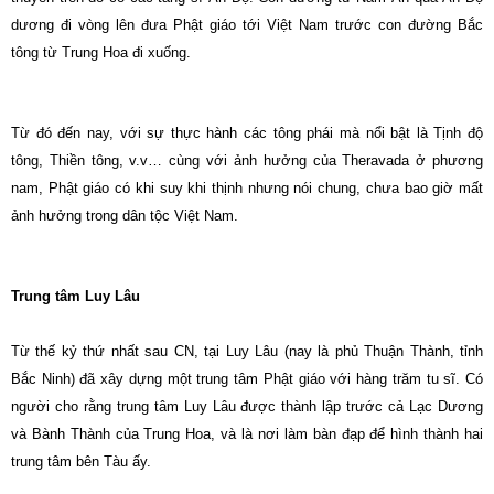
dương đi vòng lên đưa Phật giáo tới Việt Nam trước con đường Bắc
tông từ Trung Hoa đi xuống.
Từ đó đến nay, với sự thực hành các tông phái mà nổi bật là Tịnh độ
tông, Thiền tông, v.v… cùng với ảnh hưởng của Theravada ở phương
nam, Phật giáo có khi suy khi thịnh nhưng nói chung, chưa bao giờ mất
ảnh hưởng trong dân tộc Việt Nam.
Trung tâm Luy Lâu
Từ thế kỷ thứ nhất sau CN, tại Luy Lâu (nay là phủ Thuận Thành, tỉnh
Bắc Ninh) đã xây dựng một trung tâm Phật giáo với hàng trăm tu sĩ. Có
người cho rằng trung tâm Luy Lâu được thành lập trước cả Lạc Dương
và Bành Thành của Trung Hoa, và là nơi làm bàn đạp để hình thành hai
trung tâm bên Tàu ấy.