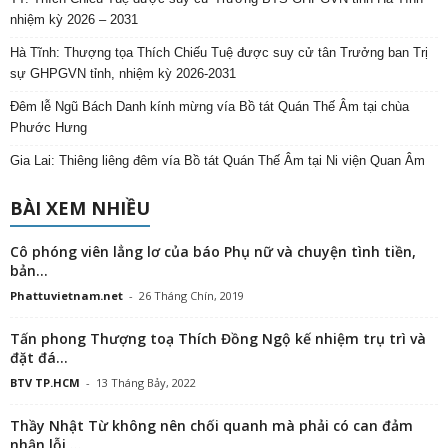
nhiệm kỳ 2026 – 2031
Hà Tĩnh: Thượng tọa Thích Chiếu Tuệ được suy cử tân Trưởng ban Trị
sự GHPGVN tỉnh, nhiệm kỳ 2026-2031
Đêm lễ Ngũ Bách Danh kính mừng vía Bồ tát Quán Thế Âm tại chùa
Phước Hưng
Gia Lai: Thiêng liêng đêm vía Bồ tát Quán Thế Âm tại Ni viện Quan Âm
BÀI XEM NHIỀU
Cô phóng viên lẳng lơ của báo Phụ nữ và chuyện tình tiền,
bản...
Phattuvietnam.net
-
26 Tháng Chín, 2019
Tấn phong Thượng toạ Thích Đồng Ngộ kế nhiệm trụ trì và
đặt đá...
BTV TP.HCM
-
13 Tháng Bảy, 2022
Thầy Nhật Từ không nên chối quanh mà phải có can đảm
nhận lỗi,...