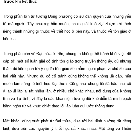
Trước khi kết thúc
Trong phần lớn tư tưởng Ðông phương có sự đan quyện của những yếu
tố mà người Tây phương hẳn muốn, nhưng rất khó đạt được khi tách
riêng thành những gì thuộc về triết học ở bên này, và thuộc về tôn giáo ở
bên kia.
Trong phần bàn về Ðại thừa ở trên, chúng ta không thể tránh khỏi việc đề
cập tới một số luận giải có tính tôn giáo trong truyền thống ấy, dù những
thăm dò liên quan tới ý nghĩa tôn giáo đều nằm ngoài phạm vi chủ đề của
bài viết này. Nhưng dù có cố tránh cũng không thể không đề cập, nếu
muốn làm sáng tỏ triết học Ðại thừa. Cũng như chúng tôi đã hầu như cố
ý lặp đi lặp lại rất nhiều lần, ở nhiều chỗ khác nhau, nội dung của Không
tính và Tự tính, vì đây là các khái niệm tương đối khó diễn tả minh bạch
bằng ngôn từ và khúc chiết theo lối lập luận qui ước thông dụng.
Mặt khác, cũng xuất phát từ Ðại thừa, đưa tới hai định hướng rất riêng
biệt, dựa trên các nguyên lý triết học rất khác nhau: Mật tông và Thiền