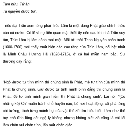
Tam hữu, Tứ ân
Ta nguyền được trả
”.
Triều đại Trần xem tông phái Trúc Lâm là một dạng Phật giáo chính thức
của cả nước. Có lẽ vì sự liên quan mật thiết ấy nên sau khi nhà Trần suy
tàn, Trúc Lâm bị lâm cảnh mai một. Mãi tới thời Trịnh Nguyễn phân tranh
(1600-1700) mới thấy xuất hiện các cao tăng của Trúc Lâm, nổi bật nhất
là Minh Châu Hương Hải (1628-1715), ở cả hai miền nam bắc. Sư
thường dạy rằng:
“Ngộ được tự tính mình thì chúng sinh là Phật, mê tự tính của mình thì
Phật là chúng sinh. Giữ được tự tính mình bình đẳng thì chúng sinh là
Phật, để tự tính mình gian hiểm thì Phật là chúng sinh”. Lại nói: “(Có
những kẻ) Chỉ muốn tránh chỗ huyên náo, bỏ nơi hoạt động, cố phá từng
cái tướng, tách từng mảnh bụi của vật thể để tìm hiểu biết. Làm như thế
tuy chỗ tĩnh lặng cốt ngộ lý không nhưng không biết đó cũng là cái lối
làm chôn vùi chân tính, lấp mất chân giác…