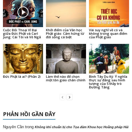
Cuộc Đối Thoại Vĩ Đại
Khởi điểm của Văn học
Vài suy nghĩ về có và
giữa Đức Phật và Carl
Phật giáo: Cảm hứng từ
không trong quan điểm
Jung: Cái Tôi và Vô Ngã
đời sống cá biệt
của Phật giáo
Đức Phật là ai? (Phần 2)
Làm thể nào để chọn
Bình Tây Du Ký: Ý nghĩa
một tôn giáo chân chính
thực sự đằng sau hình
tượng của 5 thầy trò
Đường Tăng
PHẢN HỒI GẦN ĐÂY
Nguyên Cần
trong
Không khí chuẩn bị cho Tọa đàm Khoa học Hoằng pháp Hải