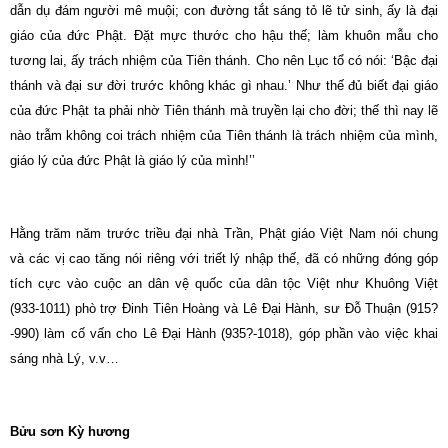
dẫn dụ đám người mê muội; con đường tắt sáng tỏ lẽ tử sinh, ấy là đại
giáo của đức Phật. Ðặt mực thước cho hậu thế; làm khuôn mẫu cho
tương lai, ấy trách nhiệm của Tiên thánh. Cho nên Lục tổ có nói: ‘Bậc đại
thánh và đại sư đời trước không khác gì nhau.’ Như thế đủ biết đại giáo
của đức Phật ta phải nhờ Tiên thánh mà truyền lại cho đời; thế thì nay lẽ
nào trẫm không coi trách nhiệm của Tiên thánh là trách nhiệm của mình,
giáo lý của đức Phật là giáo lý của mình!’’
Hằng trăm năm trước triều đại nhà Trần, Phật giáo Việt Nam nói chung
và các vị cao tăng nói riêng với triết lý nhập thế, đã có những đóng góp
tích cực vào cuộc an dân vệ quốc của dân tộc Việt như Khuông Việt
(933-1011) phò trợ Ðinh Tiên Hoàng và Lê Ðại Hành, sư Ðỗ Thuận (915?
-990) làm cố vấn cho Lê Ðại Hành (935?-1018), góp phần vào việc khai
sáng nhà Lý, v.v…
Bửu sơn Kỳ hương