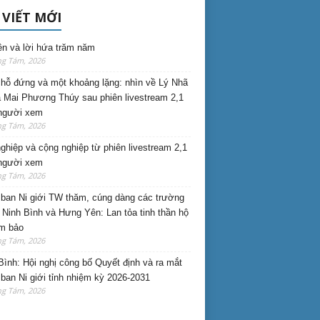
 VIẾT MỚI
ên và lời hứa trăm năm
ng Tám, 2026
hỗ đứng và một khoảng lặng: nhìn về Lý Nhã
 Mai Phương Thúy sau phiên livestream 2,1
 người xem
ng Tám, 2026
nghiệp và cộng nghiệp từ phiên livestream 2,1
 người xem
ng Tám, 2026
ban Ni giới TW thăm, cúng dàng các trường
i Ninh Bình và Hưng Yên: Lan tỏa tinh thần hộ
am bảo
ng Tám, 2026
Bình: Hội nghị công bố Quyết định và ra mắt
ban Ni giới tỉnh nhiệm kỳ 2026-2031
ng Tám, 2026