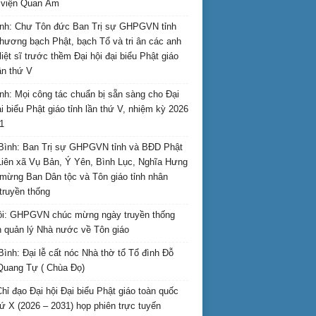
i viện Quan Âm
nh: Chư Tôn đức Ban Trị sự GHPGVN tỉnh
hương bạch Phật, bạch Tổ và tri ân các anh
liệt sĩ trước thềm Đại hội đại biểu Phật giáo
lần thứ V
nh: Mọi công tác chuẩn bị sẵn sàng cho Đại
ại biểu Phật giáo tỉnh lần thứ V, nhiệm kỳ 2026
1
Bình: Ban Trị sự GHPGVN tỉnh và BĐD Phật
Liên xã Vụ Bản, Ý Yên, Bình Lục, Nghĩa Hưng
mừng Ban Dân tộc và Tôn giáo tỉnh nhân
truyền thống
i: GHPGVN chúc mừng ngày truyền thống
 quản lý Nhà nước về Tôn giáo
Bình: Đại lễ cất nóc Nhà thờ tổ Tổ đình Đỗ
Quang Tự ( Chùa Đọ)
hỉ đạo Đại hội Đại biểu Phật giáo toàn quốc
hứ X (2026 – 2031) họp phiên trực tuyến