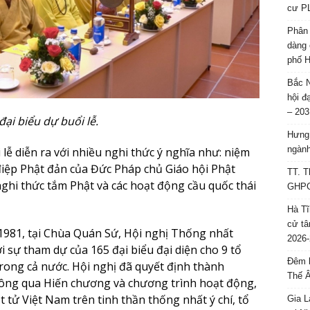
cư P
Phân 
dàng 
phố H
Bắc N
hội đ
– 203
đại biểu dự buổi lễ.
Hưng 
ngành
lễ diễn ra với nhiều nghi thức ý nghĩa như: niệm
điệp Phật đản của Đức Pháp chủ Giáo hội Phật
TT. T
nghi thức tắm Phật và các hoạt động cầu quốc thái
GHPGV
Hà Tĩ
cử tâ
/1981, tại Chùa Quán Sứ, Hội nghị Thống nhất
2026-
 sự tham dự của 165 đại biểu đại diện cho 9 tổ
Đêm l
trong cả nước. Hội nghị đã quyết định thành
Thế 
thông qua Hiến chương và chương trình hoạt động,
t tử Việt Nam trên tinh thần thống nhất ý chí, tổ
Gia L