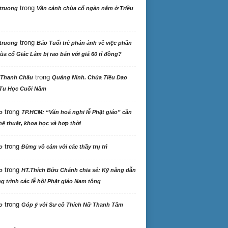
trong
truong
Vãn cảnh chùa cổ ngàn năm ở Triều
trong
truong
Báo Tuổi trẻ phản ảnh về việc phần
ùa cổ Giác Lâm bị rao bán với giá 60 tỉ đồng?
trong
 Thanh Châu
Quảng Ninh. Chùa Tiêu Dao
Tu Học Cuối Năm
trong
o
TP.HCM: “Văn hoá nghi lễ Phật giáo” cần
ệ thuật, khoa học và hợp thời
trong
o
Đừng vô cảm với các thầy trụ trì
trong
o
HT.Thích Bửu Chánh chia sẻ: Kỹ năng dẫn
 trình các lễ hội Phật giáo Nam tông
trong
o
Góp ý với Sư cô Thích Nữ Thanh Tâm