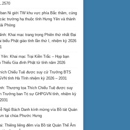
L.2570
ban Ni giới TW khu vực phía Bắc thăm, cúng
các trường hạ thuộc tỉnh Hưng Yên và thành
ải Phòng
inh: Khai mạc trang trọng Phiên thứ nhất Đại
ại biểu Phật giáo tỉnh lần thứ I, nhiệm kỳ 2026
1
Yên: Khai mạc Trại Kiền Trắc – Họp bạn
 Thiếu Gia đình Phật tử tỉnh năm 2026
hích Chiếu Tuệ được suy cử Trưởng BTS
N tỉnh Hà Tĩnh nhiệm kỳ 2026 – 2031
nh: Thượng tọa Thích Chiếu Tuệ được suy
n Trưởng ban Trị sự GHPGVN tỉnh, nhiệm kỳ
2031
ễ Ngũ Bách Danh kính mừng vía Bồ tát Quán
Âm tại chùa Phước Hưng
ai: Thiêng liêng đêm vía Bồ tát Quán Thế Âm