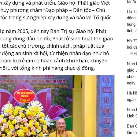
tại N
 xây dựng và phát triển, Giáo hội Phật giáo Việt
huy phương châm “Đạo pháp – Dân tộc – Chủ
Hà Tĩ
tộc trong sự nghiệp xây dựng và bảo vệ Tổ quốc.
dâng 
hùng 
lập năm 2005, đến nay Ban Trị sự Giáo hội Phật
tỉnh 
a cùng đông đảo tín đồ, Phật tử sinh hoạt tôn giáo
Hà Tĩ
tốt các chủ trương, chính sách, pháp luật của
hội đ
 động an sinh xã hội, từ thiện nhân đạo như hỗ
– 203
, chăm lo trẻ em có hoàn cảnh khó khăn, khuyến
Ninh 
hội… với tổng kinh phí hàng chục tỷ đồng.
giáo 
chúc 
ngày 
Hà Nộ
ngành
Ninh 
Linh 
Ban C
lần t