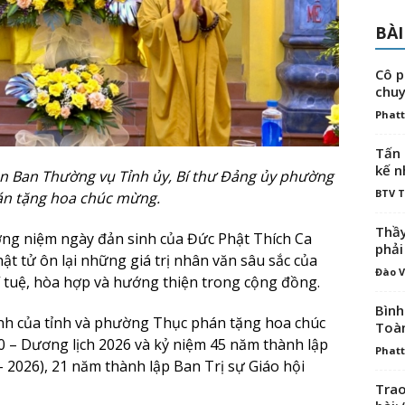
BÀI
Cô p
chuy
Phatt
Tấn 
kế n
n Ban Thường vụ Tỉnh ủy, Bí thư Đảng ủy phường
BTV 
n tặng hoa chúc mừng.
Thầy
ưởng niệm ngày đản sinh của Đức Phật Thích Ca
phải
hật tử ôn lại những giá trị nhân văn sâu sắc của
Đào V
trí tuệ, hòa hợp và hướng thiện trong cộng đồng.
Bình
ành của tỉnh và phường Thục phán tặng hoa chúc
Toà
0 – Dương lịch 2026 và kỷ niệm 45 năm thành lập
Phatt
– 2026), 21 năm thành lập Ban Trị sự Giáo hội
Trao