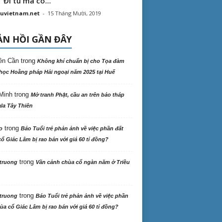
“ Đi tu mà có...
uvietnam.net
-
15 Tháng Mười, 2019
N HỒI GẦN ĐÂY
ên Cần
trong
Không khí chuẩn bị cho Tọa đàm
học Hoằng pháp Hải ngoại năm 2025 tại Huế
Minh
trong
Mở tranh Phật, cầu an trên bảo tháp
la Tây Thiên
trong
o
Báo Tuổi trẻ phản ảnh về việc phần đất
ổ Giác Lâm bị rao bán với giá 60 tỉ đồng?
trong
truong
Vãn cảnh chùa cổ ngàn năm ở Triều
trong
truong
Báo Tuổi trẻ phản ảnh về việc phần
ùa cổ Giác Lâm bị rao bán với giá 60 tỉ đồng?