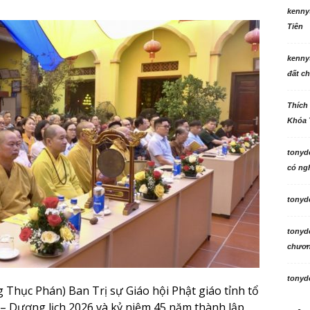
kenny
Tiên
kenny
đất ch
Thích
Khóa 
tonyd
có ngh
tonyd
tonyd
chương
tonyd
 Thục Phán) Ban Trị sự Giáo hội Phật giáo tỉnh tổ
0 – Dương lịch 2026 và kỷ niệm 45 năm thành lập