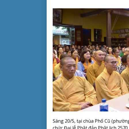
Sáng 20/5, tại chùa Phố Cũ (phường
chức Đại lễ Phật đản Phật lịch 257