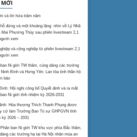
 MỚI
ên và lời hứa trăm năm
hỗ đứng và một khoảng lặng: nhìn về Lý Nhã
 Mai Phương Thúy sau phiên livestream 2,1
 người xem
nghiệp và cộng nghiệp từ phiên livestream 2,1
 người xem
ban Ni giới TW thăm, cúng dàng các trường
i Ninh Bình và Hưng Yên: Lan tỏa tinh thần hộ
am bảo
Bình: Hội nghị công bố Quyết định và ra mắt
ban Ni giới tỉnh nhiệm kỳ 2026-2031
inh: Hòa thượng Thích Thanh Phụng được
uy cử làm Trưởng Ban Trị sự GHPGVN tỉnh
 kỳ 2026 – 2031
Phân ban Ni giới TW khu vực phía Bắc thăm,
dàng các trường hạ tại Hà Nội nhân mùa an