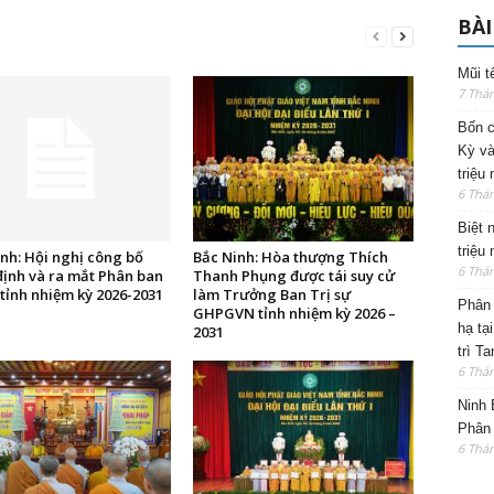
BÀI
Mũi t
7 Thá
Bốn c
Kỳ và
triệu
6 Thá
Biệt 
triệu
nh: Hội nghị công bố
Bắc Ninh: Hòa thượng Thích
6 Thá
định và ra mắt Phân ban
Thanh Phụng được tái suy cử
 tỉnh nhiệm kỳ 2026-2031
làm Trưởng Ban Trị sự
Phân 
GHPGVN tỉnh nhiệm kỳ 2026 –
hạ tạ
2031
trì T
6 Thá
Ninh 
Phân 
6 Thá