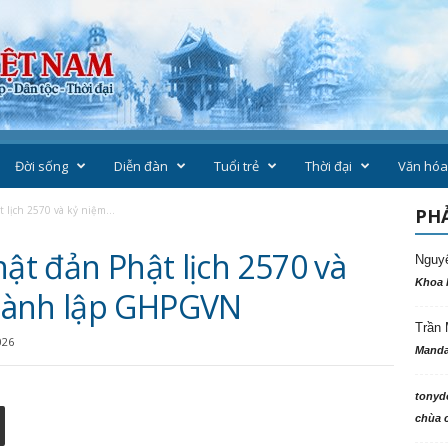
Đời sống
Diễn đàn
Tuổi trẻ
Thời đại
Văn hóa
 lịch 2570 và kỷ niệm...
PHẢ
hật đản Phật lịch 2570 và
Nguy
Khoa 
hành lập GHPGVN
Trần 
026
Manda
tonyd
chùa c