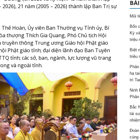
BÀI
– 2026), 21 năm (2005 – 2026) thành lập Ban Trị sự
Mũi t
Bốn c
 Thế Hoàn, Ủy viên Ban Thường vụ Tỉnh ủy, Bí
Kỳ và
a thượng Thích Gia Quang, Phó Chủ tịch Hội
triệu
 truyền thông Trung ương Giáo hội Phật giáo
ội Phật giáo tỉnh; đại diện lãnh đạo Ban Tuyên
Biệt 
triệu
TQ tỉnh; các sở, ban, ngành, lực lượng vũ trang
rong và ngoài tỉnh.
Phân 
hạ tạ
trì T
Ninh 
Phân 
Bắc N
tái s
nhiệm
Đoàn 
cúng 