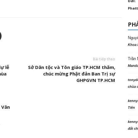
bài: 
Phatt
PHẢ
Nguy
Khoa 
Trần 
Bài tiếp theo
Manda
ự lễ
Sở Dân tộc và Tôn giáo TP.HCM thăm,
hùa
chúc mừng Phật đản Ban Trị sự
GHPGVN TP.HCM
tonyd
chùa c
kenny
 Vân
Tiên
kenny
p
đất ch