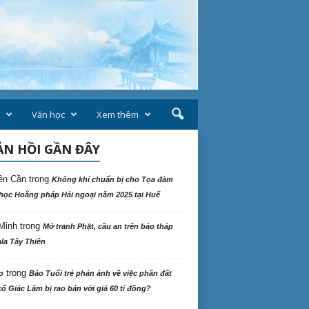
Văn học
Xem thêm
N HỒI GẦN ĐÂY
ên Cần
trong
Không khí chuẩn bị cho Tọa đàm
học Hoằng pháp Hải ngoại năm 2025 tại Huế
Minh
trong
Mở tranh Phật, cầu an trên bảo tháp
la Tây Thiên
trong
o
Báo Tuổi trẻ phản ảnh về việc phần đất
ổ Giác Lâm bị rao bán với giá 60 tỉ đồng?