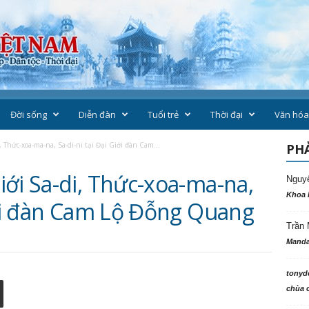
Đời sống
Diễn đàn
Tuổi trẻ
Thời đại
Văn hóa
 Thức-xoa-ma-na, Sa-di-ni tại Đại Giới đàn Cam...
PHẢ
ới Sa-di, Thức-xoa-ma-na,
Nguy
Khoa 
iới đàn Cam Lộ Đỗng Quang
Trần 
Manda
tonyd
chùa c