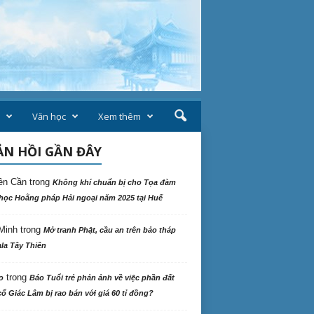
Văn học
Xem thêm
N HỒI GẦN ĐÂY
ên Cần
trong
Không khí chuẩn bị cho Tọa đàm
học Hoằng pháp Hải ngoại năm 2025 tại Huế
Minh
trong
Mở tranh Phật, cầu an trên bảo tháp
la Tây Thiên
trong
o
Báo Tuổi trẻ phản ảnh về việc phần đất
ổ Giác Lâm bị rao bán với giá 60 tỉ đồng?