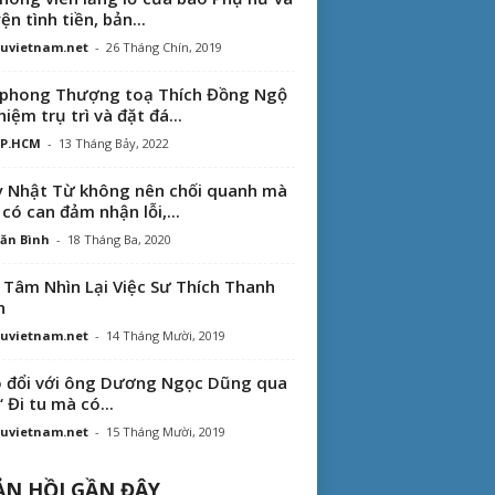
ện tình tiền, bản...
uvietnam.net
-
26 Tháng Chín, 2019
phong Thượng toạ Thích Đồng Ngộ
hiệm trụ trì và đặt đá...
TP.HCM
-
13 Tháng Bảy, 2022
 Nhật Từ không nên chối quanh mà
 có can đảm nhận lỗi,...
ăn Bình
-
18 Tháng Ba, 2020
 Tâm Nhìn Lại Việc Sư Thích Thanh
n
uvietnam.net
-
14 Tháng Mười, 2019
 đổi với ông Dương Ngọc Dũng qua
“ Đi tu mà có...
uvietnam.net
-
15 Tháng Mười, 2019
N HỒI GẦN ĐÂY