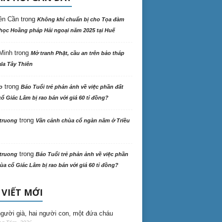
ên Cần
trong
Không khí chuẩn bị cho Tọa đàm
học Hoằng pháp Hải ngoại năm 2025 tại Huế
Minh
trong
Mở tranh Phật, cầu an trên bảo tháp
la Tây Thiên
trong
o
Báo Tuổi trẻ phản ảnh về việc phần đất
ổ Giác Lâm bị rao bán với giá 60 tỉ đồng?
trong
truong
Vãn cảnh chùa cổ ngàn năm ở Triều
trong
truong
Báo Tuổi trẻ phản ảnh về việc phần
ùa cổ Giác Lâm bị rao bán với giá 60 tỉ đồng?
 VIẾT MỚI
gười già, hai người con, một đứa cháu