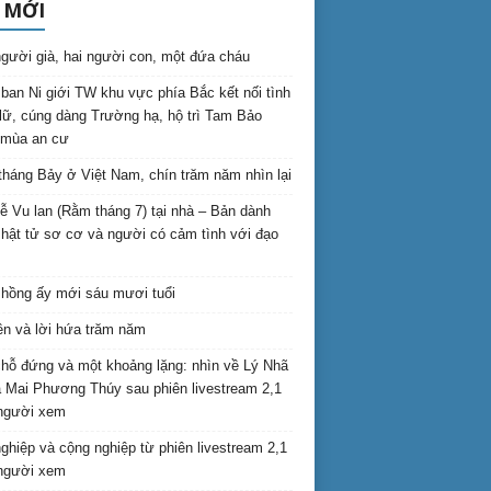
 MỚI
gười già, hai người con, một đứa cháu
ban Ni giới TW khu vực phía Bắc kết nối tình
lữ, cúng dàng Trường hạ, hộ trì Tam Bảo
 mùa an cư
háng Bảy ở Việt Nam, chín trăm năm nhìn lại
lễ Vu lan (Rằm tháng 7) tại nhà – Bản dành
hật tử sơ cơ và người có cảm tình với đạo
hồng ấy mới sáu mươi tuổi
ên và lời hứa trăm năm
hỗ đứng và một khoảng lặng: nhìn về Lý Nhã
 Mai Phương Thúy sau phiên livestream 2,1
 người xem
nghiệp và cộng nghiệp từ phiên livestream 2,1
 người xem