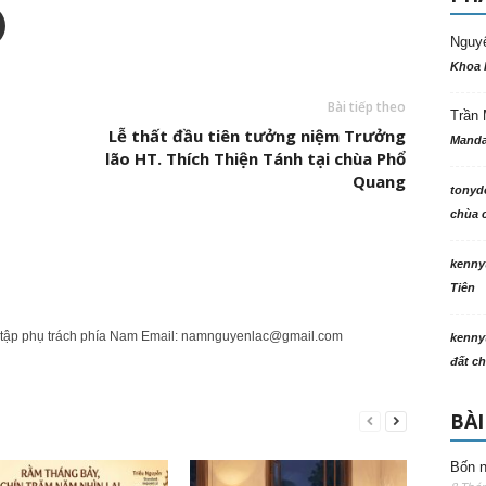
Nguy
Khoa 
Bài tiếp theo
Trần 
Lễ thất đầu tiên tưởng niệm Trưởng
Manda
lão HT. Thích Thiện Tánh tại chùa Phổ
Quang
tonyd
chùa c
kenny
Tiên
tập phụ trách phía Nam Email:
namnguyenlac@gmail.com
kenny
đất ch
BÀI
Bốn n