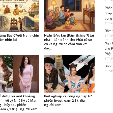
8 Thá
Phân 
pháp 
trong
8 Thá
Rằm t
áng Bảy ở Việt Nam, chín
Nghi lễ Vu lan (Rằm tháng 7) tại
8 Thá
ăm nhìn lại
nhà – Bản dành cho Phật tử sơ
Nghi 
cơ và người có cảm tình với
đạo...
cho P
Phật
8 Thá
Bông 
8 Thá
ỗ đứng và một khoảng
Biệt nghiệp và cộng nghiệp từ
hìn về Lý Nhã Kỳ và Mai
phiên livestream 2,1 triệu
 Thúy sau phiên
người xem
eam 2,1 triệu người xem