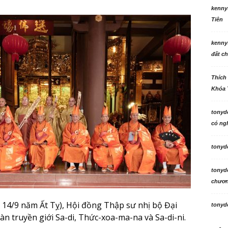
kenny
Tiên
kenny
đất ch
Thích
Khóa 
tonyd
có ngh
tonyd
tonyd
chương
14/9 năm Ất Tỵ), Hội đồng Thập sư nhị bộ Đại
tonyd
 truyền giới Sa-di, Thức-xoa-ma-na và Sa-di-ni.