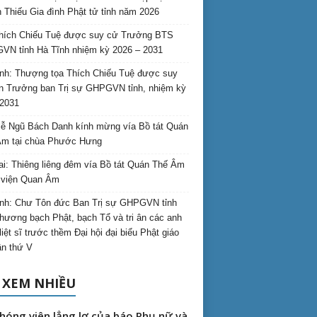
 Thiếu Gia đình Phật tử tỉnh năm 2026
hích Chiếu Tuệ được suy cử Trưởng BTS
N tỉnh Hà Tĩnh nhiệm kỳ 2026 – 2031
nh: Thượng tọa Thích Chiếu Tuệ được suy
n Trưởng ban Trị sự GHPGVN tỉnh, nhiệm kỳ
2031
ễ Ngũ Bách Danh kính mừng vía Bồ tát Quán
Âm tại chùa Phước Hưng
ai: Thiêng liêng đêm vía Bồ tát Quán Thế Âm
i viện Quan Âm
nh: Chư Tôn đức Ban Trị sự GHPGVN tỉnh
hương bạch Phật, bạch Tổ và tri ân các anh
liệt sĩ trước thềm Đại hội đại biểu Phật giáo
lần thứ V
 XEM NHIỀU
hóng viên lẳng lơ của báo Phụ nữ và