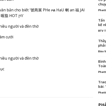
chuy
Phatt
Tấn 
kế n
BTV 
Thầy
phải
Đào V
Bình
Toà
Phatt
Trao
bài: 
Phatt
PHẢ