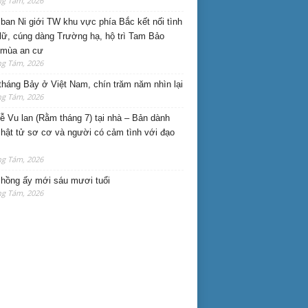
ng Tám, 2026
ban Ni giới TW khu vực phía Bắc kết nối tình
lữ, cúng dàng Trường hạ, hộ trì Tam Bảo
 mùa an cư
ng Tám, 2026
háng Bảy ở Việt Nam, chín trăm năm nhìn lại
ng Tám, 2026
lễ Vu lan (Rằm tháng 7) tại nhà – Bản dành
hật tử sơ cơ và người có cảm tình với đạo
ng Tám, 2026
hồng ấy mới sáu mươi tuổi
ng Tám, 2026