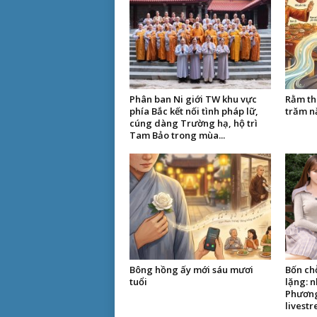
Phân ban Ni giới TW khu vực
Rằm th
phía Bắc kết nối tình pháp lữ,
trăm n
cúng dàng Trường hạ, hộ trì
Tam Bảo trong mùa...
Bông hồng ấy mới sáu mươi
Bốn ch
tuổi
lặng: n
Phương
livestr