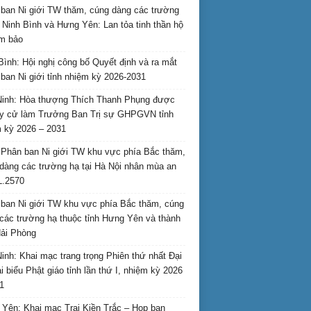
ban Ni giới TW thăm, cúng dàng các trường
i Ninh Bình và Hưng Yên: Lan tỏa tinh thần hộ
am bảo
Bình: Hội nghị công bố Quyết định và ra mắt
ban Ni giới tỉnh nhiệm kỳ 2026-2031
inh: Hòa thượng Thích Thanh Phụng được
uy cử làm Trưởng Ban Trị sự GHPGVN tỉnh
 kỳ 2026 – 2031
Phân ban Ni giới TW khu vực phía Bắc thăm,
dàng các trường hạ tại Hà Nội nhân mùa an
L.2570
ban Ni giới TW khu vực phía Bắc thăm, cúng
các trường hạ thuộc tỉnh Hưng Yên và thành
ải Phòng
inh: Khai mạc trang trọng Phiên thứ nhất Đại
ại biểu Phật giáo tỉnh lần thứ I, nhiệm kỳ 2026
1
Yên: Khai mạc Trại Kiền Trắc – Họp bạn