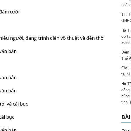
ngành
TT. T
GHPGV
Hà Tĩ
cử tâ
2026-
Đêm l
Thế 
Gia L
tại N
Hà Tĩ
dâng 
hùng 
tỉnh 
BÀI
Cô p