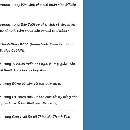
trong
truong
Vãn cảnh chùa cổ ngàn năm ở Triều
trong
truong
Báo Tuổi trẻ phản ảnh về việc phần
ùa cổ Giác Lâm bị rao bán với giá 60 tỉ đồng?
trong
 Thanh Châu
Quảng Ninh. Chùa Tiêu Dao
Tu Học Cuối Năm
trong
o
TP.HCM: “Văn hoá nghi lễ Phật giáo” cần
ệ thuật, khoa học và hợp thời
trong
o
Đừng vô cảm với các thầy trụ trì
trong
o
HT.Thích Bửu Chánh chia sẻ: Kỹ năng dẫn
 trình các lễ hội Phật giáo Nam tông
trong
o
Góp ý với Sư cô Thích Nữ Thanh Tâm