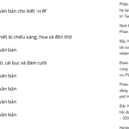
Phân 
hạ tạ
trì T
Ninh 
Phân 
Bắc N
tái s
nhiệm
Đoàn 
cúng 
cư P
Phân 
dàng 
phố H
Bắc N
hội đ
– 203
Hưng 