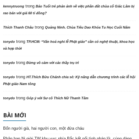
trong
kennytruong
Báo Tuổi trẻ phản ảnh về việc phần đất chùa cổ Giác Lâm bị
rao bán với giá 60 tỉ đồng?
trong
Thích Thanh Châu
Quảng Ninh. Chùa Tiêu Dao Khóa Tu Học Cuối Năm
trong
tonydo
TP.HCM: “Văn hoá nghi lễ Phật giáo” cần có nghệ thuật, khoa học
và hợp thời
trong
tonydo
Đừng vô cảm với các thầy trụ trì
trong
tonydo
HT.Thích Bửu Chánh chia sẻ: Kỹ năng dẫn chương trình các lễ hội
Phật giáo Nam tông
trong
tonydo
Góp ý với Sư cô Thích Nữ Thanh Tâm
BÀI MỚI
Bốn người già, hai người con, một đứa cháu
Phân ban Ni giới TW khu vực phía Bắc kết nối tình pháp lữ, cúng dàng