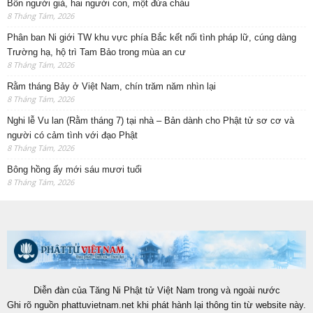
Bốn người già, hai người con, một đứa cháu
8 Tháng Tám, 2026
Phân ban Ni giới TW khu vực phía Bắc kết nối tình pháp lữ, cúng dàng
Trường hạ, hộ trì Tam Bảo trong mùa an cư
8 Tháng Tám, 2026
Rằm tháng Bảy ở Việt Nam, chín trăm năm nhìn lại
8 Tháng Tám, 2026
Nghi lễ Vu lan (Rằm tháng 7) tại nhà – Bản dành cho Phật tử sơ cơ và
người có cảm tình với đạo Phật
8 Tháng Tám, 2026
Bông hồng ấy mới sáu mươi tuổi
8 Tháng Tám, 2026
Diễn đàn của Tăng Ni Phật tử Việt Nam trong và ngoài nước
Ghi rõ nguồn phattuvietnam.net khi phát hành lại thông tin từ website này.