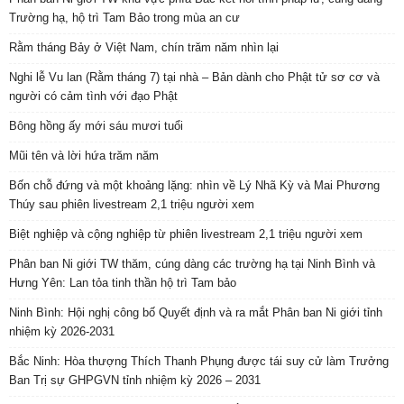
Trường hạ, hộ trì Tam Bảo trong mùa an cư
Rằm tháng Bảy ở Việt Nam, chín trăm năm nhìn lại
Nghi lễ Vu lan (Rằm tháng 7) tại nhà – Bản dành cho Phật tử sơ cơ và
người có cảm tình với đạo Phật
Bông hồng ấy mới sáu mươi tuổi
Mũi tên và lời hứa trăm năm
Bốn chỗ đứng và một khoảng lặng: nhìn về Lý Nhã Kỳ và Mai Phương
Thúy sau phiên livestream 2,1 triệu người xem
Biệt nghiệp và cộng nghiệp từ phiên livestream 2,1 triệu người xem
Phân ban Ni giới TW thăm, cúng dàng các trường hạ tại Ninh Bình và
Hưng Yên: Lan tỏa tinh thần hộ trì Tam bảo
Ninh Bình: Hội nghị công bố Quyết định và ra mắt Phân ban Ni giới tỉnh
nhiệm kỳ 2026-2031
Bắc Ninh: Hòa thượng Thích Thanh Phụng được tái suy cử làm Trưởng
Ban Trị sự GHPGVN tỉnh nhiệm kỳ 2026 – 2031