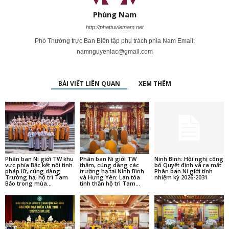
Phùng Nam
http://phattuvietnam.net
Phó Thường trực Ban Biên tập phụ trách phía Nam Email:
namnguyenlac@gmail.com
BÀI VIẾT LIÊN QUAN
XEM THÊM
Phân ban Ni giới TW khu
Phân ban Ni giới TW
Ninh Bình: Hội nghị công
vực phía Bắc kết nối tình
thăm, cúng dàng các
bố Quyết định và ra mắt
pháp lữ, cúng dàng
trường hạ tại Ninh Bình
Phân ban Ni giới tỉnh
Trường hạ, hộ trì Tam
và Hưng Yên: Lan tỏa
nhiệm kỳ 2026-2031
Bảo trong mùa...
tinh thần hộ trì Tam...