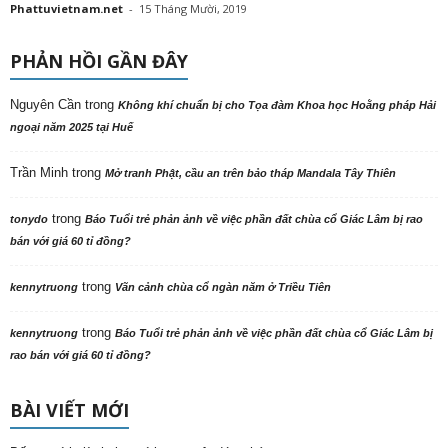
Phattuvietnam.net
-
15 Tháng Mười, 2019
PHẢN HỒI GẦN ĐÂY
Nguyên Cần
trong
Không khí chuẩn bị cho Tọa đàm Khoa học Hoằng pháp Hải
ngoại năm 2025 tại Huế
Trần Minh
trong
Mở tranh Phật, cầu an trên bảo tháp Mandala Tây Thiên
trong
tonydo
Báo Tuổi trẻ phản ảnh về việc phần đất chùa cổ Giác Lâm bị rao
bán với giá 60 tỉ đồng?
trong
kennytruong
Vãn cảnh chùa cổ ngàn năm ở Triều Tiên
trong
kennytruong
Báo Tuổi trẻ phản ảnh về việc phần đất chùa cổ Giác Lâm bị
rao bán với giá 60 tỉ đồng?
BÀI VIẾT MỚI