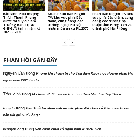
Bắc Ninh: Hòa thượng
Đoàn Phân ban Ni giới
Phân ban Ni giới TW khu
Thích Thanh Phụng
TW khu vực phía Bắc
vực phía Bắc thăm, cúng
được tái suy cử làm
thăm, cúng dàng các
dàng các trường hạ
Trưởng Ban Trị sự
trường hạ tại Hà Nội
thuộc tỉnh Hưng Yên và
GHPGVN tỉnh nhiệm kỳ
nhân mùa an cư PL.2570
thành phố Hải Phòng
2026 – 2031
PHẢN HỒI GẦN ĐÂY
Nguyên Cần
trong
Không khí chuẩn bị cho Tọa đàm Khoa học Hoằng pháp Hải
ngoại năm 2025 tại Huế
Trần Minh
trong
Mở tranh Phật, cầu an trên bảo tháp Mandala Tây Thiên
trong
tonydo
Báo Tuổi trẻ phản ảnh về việc phần đất chùa cổ Giác Lâm bị rao
bán với giá 60 tỉ đồng?
trong
kennytruong
Vãn cảnh chùa cổ ngàn năm ở Triều Tiên