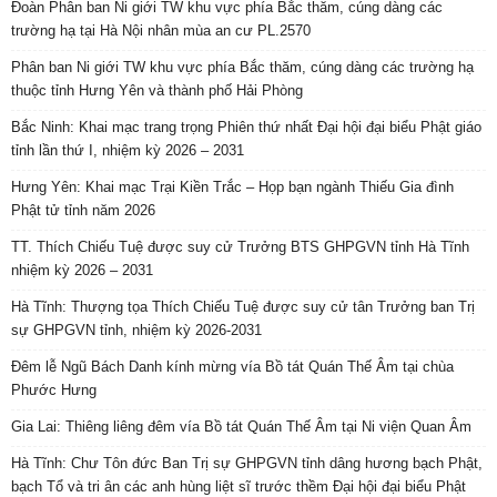
Đoàn Phân ban Ni giới TW khu vực phía Bắc thăm, cúng dàng các
trường hạ tại Hà Nội nhân mùa an cư PL.2570
Phân ban Ni giới TW khu vực phía Bắc thăm, cúng dàng các trường hạ
thuộc tỉnh Hưng Yên và thành phố Hải Phòng
Bắc Ninh: Khai mạc trang trọng Phiên thứ nhất Đại hội đại biểu Phật giáo
tỉnh lần thứ I, nhiệm kỳ 2026 – 2031
Hưng Yên: Khai mạc Trại Kiền Trắc – Họp bạn ngành Thiếu Gia đình
Phật tử tỉnh năm 2026
TT. Thích Chiếu Tuệ được suy cử Trưởng BTS GHPGVN tỉnh Hà Tĩnh
nhiệm kỳ 2026 – 2031
Hà Tĩnh: Thượng tọa Thích Chiếu Tuệ được suy cử tân Trưởng ban Trị
sự GHPGVN tỉnh, nhiệm kỳ 2026-2031
Đêm lễ Ngũ Bách Danh kính mừng vía Bồ tát Quán Thế Âm tại chùa
Phước Hưng
Gia Lai: Thiêng liêng đêm vía Bồ tát Quán Thế Âm tại Ni viện Quan Âm
Hà Tĩnh: Chư Tôn đức Ban Trị sự GHPGVN tỉnh dâng hương bạch Phật,
bạch Tổ và tri ân các anh hùng liệt sĩ trước thềm Đại hội đại biểu Phật