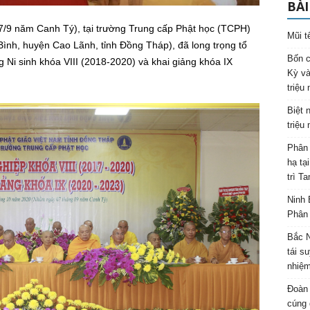
BÀI
/9 năm Canh Tý), tại trường Trung cấp Phật học (TCPH)
Mũi t
nh, huyện Cao Lãnh, tỉnh Đồng Tháp), đã long trọng tổ
Bốn c
 Ni sinh khóa VIII (2018-2020) và khai giảng khóa IX
Kỳ và
triệu
Biệt 
triệu
Phân 
hạ tạ
trì T
Ninh 
Phân 
Bắc N
tái s
nhiệm
Đoàn 
cúng 