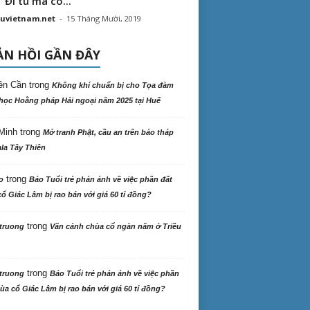
“ Đi tu mà có...
uvietnam.net
-
15 Tháng Mười, 2019
N HỒI GẦN ĐÂY
ên Cần
trong
Không khí chuẩn bị cho Tọa đàm
học Hoằng pháp Hải ngoại năm 2025 tại Huế
Minh
trong
Mở tranh Phật, cầu an trên bảo tháp
la Tây Thiên
trong
o
Báo Tuổi trẻ phản ảnh về việc phần đất
ổ Giác Lâm bị rao bán với giá 60 tỉ đồng?
trong
truong
Vãn cảnh chùa cổ ngàn năm ở Triều
trong
truong
Báo Tuổi trẻ phản ảnh về việc phần
ùa cổ Giác Lâm bị rao bán với giá 60 tỉ đồng?