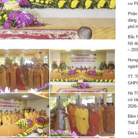
cư P
Phân 
dàng 
phố H
Bắc N
hội đ
– 203
Hưng 
ngành
TT. T
GHPGV
Hà Tĩ
cử tâ
2026-
Đêm l
Thế 
Gia L