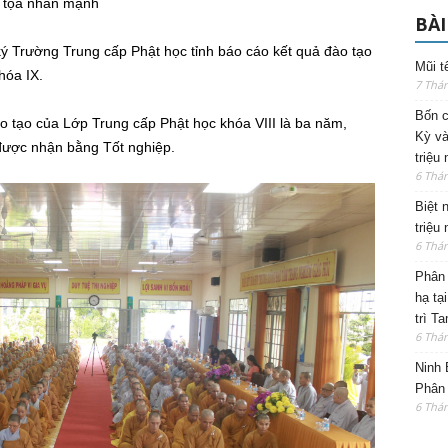
g tọa nhấn mạnh
BÀI
ý Trường Trung cấp Phật học tỉnh báo cáo kết quả đào tạo
Mũi t
hóa IX.
7 Thá
Bốn c
ào tạo của Lớp Trung cấp Phật học khóa VIII là ba năm,
Kỳ và
 được nhận bằng Tốt nghiệp.
triệu
6 Thá
Biệt 
triệu
6 Thá
Phân 
hạ tạ
trì T
6 Thá
Ninh 
Phân 
6 Thá