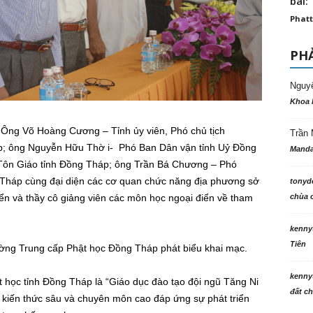
bài: 
Phatt
PHẢ
Nguy
Khoa 
: Ông Võ Hoàng Cương – Tỉnh ủy viên, Phó chủ tịch
Trần 
; ông Nguyễn Hữu Thờ i- Phó Ban Dân vận tỉnh Uỷ Đồng
Manda
Tôn Giáo tỉnh Đồng Tháp; ông Trần Bá Chương – Phó
 Tháp cùng đại diện các cơ quan chức năng địa phương sở
tonyd
chùa c
iển và thầy cô giảng viên các môn học ngoại điển về tham
kenny
Tiên
ờng Trung cấp Phật học Đồng Tháp phát biểu khai mạc.
kenny
 học tỉnh Đồng Tháp là “Giáo dục đào tạo đội ngũ Tăng Ni
đất ch
 kiến thức sâu và chuyên môn cao đáp ứng sự phát triển