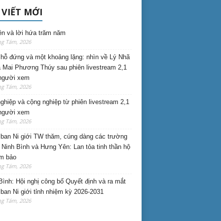
 VIẾT MỚI
ên và lời hứa trăm năm
ng Tám, 2026
hỗ đứng và một khoảng lặng: nhìn về Lý Nhã
 Mai Phương Thúy sau phiên livestream 2,1
 người xem
ng Tám, 2026
nghiệp và cộng nghiệp từ phiên livestream 2,1
 người xem
ng Tám, 2026
ban Ni giới TW thăm, cúng dàng các trường
i Ninh Bình và Hưng Yên: Lan tỏa tinh thần hộ
am bảo
ng Tám, 2026
Bình: Hội nghị công bố Quyết định và ra mắt
ban Ni giới tỉnh nhiệm kỳ 2026-2031
ng Tám, 2026