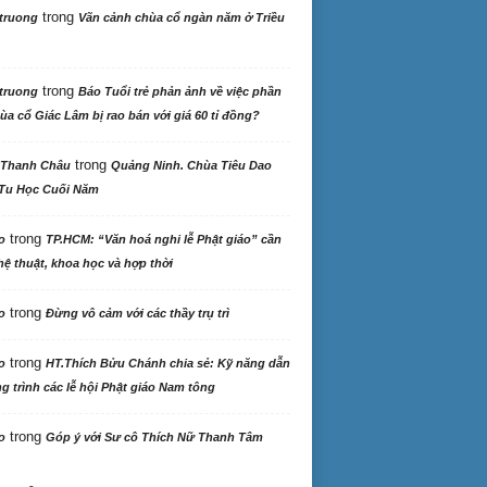
trong
truong
Vãn cảnh chùa cổ ngàn năm ở Triều
trong
truong
Báo Tuổi trẻ phản ảnh về việc phần
ùa cổ Giác Lâm bị rao bán với giá 60 tỉ đồng?
trong
 Thanh Châu
Quảng Ninh. Chùa Tiêu Dao
Tu Học Cuối Năm
trong
o
TP.HCM: “Văn hoá nghi lễ Phật giáo” cần
ệ thuật, khoa học và hợp thời
trong
o
Đừng vô cảm với các thầy trụ trì
trong
o
HT.Thích Bửu Chánh chia sẻ: Kỹ năng dẫn
 trình các lễ hội Phật giáo Nam tông
trong
o
Góp ý với Sư cô Thích Nữ Thanh Tâm