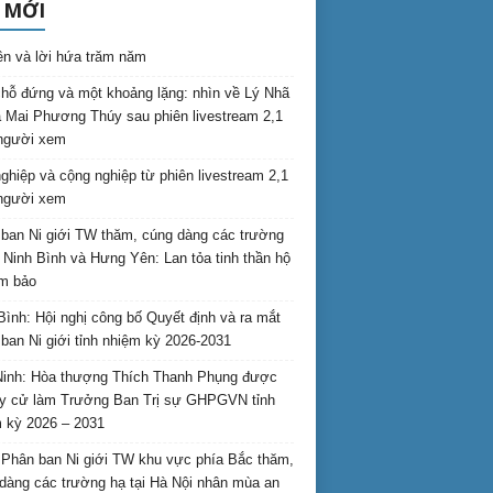
 MỚI
ên và lời hứa trăm năm
hỗ đứng và một khoảng lặng: nhìn về Lý Nhã
 Mai Phương Thúy sau phiên livestream 2,1
 người xem
nghiệp và cộng nghiệp từ phiên livestream 2,1
 người xem
ban Ni giới TW thăm, cúng dàng các trường
i Ninh Bình và Hưng Yên: Lan tỏa tinh thần hộ
am bảo
Bình: Hội nghị công bố Quyết định và ra mắt
ban Ni giới tỉnh nhiệm kỳ 2026-2031
inh: Hòa thượng Thích Thanh Phụng được
uy cử làm Trưởng Ban Trị sự GHPGVN tỉnh
 kỳ 2026 – 2031
Phân ban Ni giới TW khu vực phía Bắc thăm,
dàng các trường hạ tại Hà Nội nhân mùa an