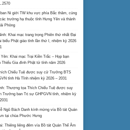
L.2570
ban Ni giới TW khu vực phía Bắc thăm, cúng
các trường hạ thuộc tỉnh Hưng Yên và thành
ải Phòng
inh: Khai mạc trang trọng Phiên thứ nhất Đại
ại biểu Phật giáo tỉnh lần thứ I, nhiệm kỳ 2026
1
Yên: Khai mạc Trại Kiền Trắc – Họp bạn
 Thiếu Gia đình Phật tử tỉnh năm 2026
hích Chiếu Tuệ được suy cử Trưởng BTS
N tỉnh Hà Tĩnh nhiệm kỳ 2026 – 2031
nh: Thượng tọa Thích Chiếu Tuệ được suy
n Trưởng ban Trị sự GHPGVN tỉnh, nhiệm kỳ
2031
ễ Ngũ Bách Danh kính mừng vía Bồ tát Quán
Âm tại chùa Phước Hưng
ai: Thiêng liêng đêm vía Bồ tát Quán Thế Âm