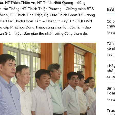
ủa: HT.Thích Thiện An, HT Thích Nhật Quang – đồng
BÀI
ước Thông, HT. Thích Thiện Phương – Chứng minh BTS
nh, TT. Thích Tĩnh Triệt, Đại Đức Thích Chơn Trí – đồng
Cô p
; Đại Đức Thích Chơn Tâm – Chánh thư ký BTS GHPGVN
chuy
ng cấp Phật học Đồng Tháp; cùng chư Tôn đức lãnh đạo
Phatt
an Giám hiệu, Ban giáo thọ nhà trường đồng tham dự.
Tấn 
kế n
BTV 
Thầy
phải
Đào V
Bình
Toà
Phatt
Trao