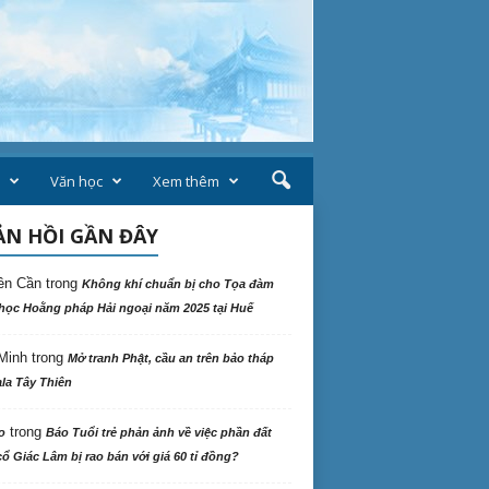
Văn học
Xem thêm
N HỒI GẦN ĐÂY
ên Cần
trong
Không khí chuẩn bị cho Tọa đàm
học Hoằng pháp Hải ngoại năm 2025 tại Huế
Minh
trong
Mở tranh Phật, cầu an trên bảo tháp
la Tây Thiên
trong
o
Báo Tuổi trẻ phản ảnh về việc phần đất
ổ Giác Lâm bị rao bán với giá 60 tỉ đồng?