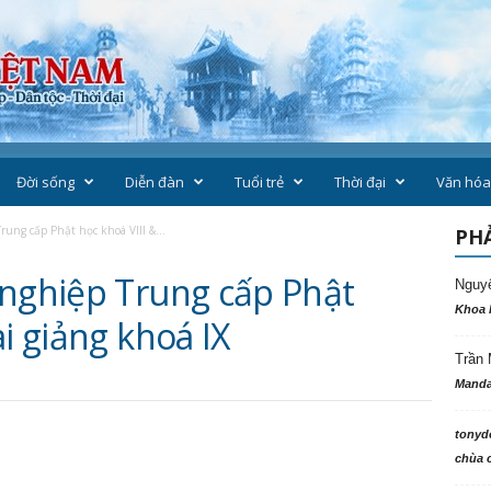
Đời sống
Diễn đàn
Tuổi trẻ
Thời đại
Văn hóa
rung cấp Phật học khoá VIII &...
PHẢ
 nghiệp Trung cấp Phật
Nguy
Khoa 
ai giảng khoá IX
Trần 
Manda
tonyd
chùa c