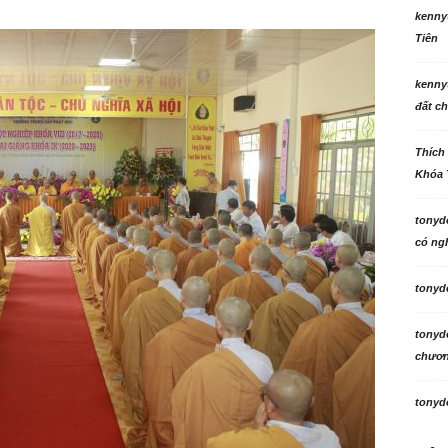
kenny
Tiên
kenny
đất ch
Thích
Khóa 
tonyd
có ngh
tonyd
tonyd
chương
tonyd