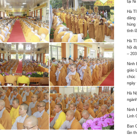
tại N
Hà Tĩ
dâng 
hùng 
tỉnh 
Hà Tĩ
hội đ
– 203
Ninh 
giáo 
chúc 
ngày 
Hà Nộ
ngành
Ninh 
Linh 
Ban C
lần t