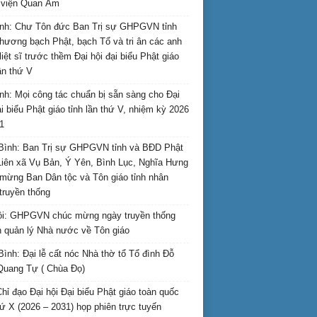
i viện Quan Âm
nh: Chư Tôn đức Ban Trị sự GHPGVN tỉnh
hương bạch Phật, bạch Tổ và tri ân các anh
liệt sĩ trước thềm Đại hội đại biểu Phật giáo
lần thứ V
nh: Mọi công tác chuẩn bị sẵn sàng cho Đại
ại biểu Phật giáo tỉnh lần thứ V, nhiệm kỳ 2026
1
Bình: Ban Trị sự GHPGVN tỉnh và BĐD Phật
Liên xã Vụ Bản, Ý Yên, Bình Lục, Nghĩa Hưng
mừng Ban Dân tộc và Tôn giáo tỉnh nhân
truyền thống
i: GHPGVN chúc mừng ngày truyền thống
 quản lý Nhà nước về Tôn giáo
Bình: Đại lễ cất nóc Nhà thờ tổ Tổ đình Đỗ
Quang Tự ( Chùa Đọ)
hỉ đạo Đại hội Đại biểu Phật giáo toàn quốc
hứ X (2026 – 2031) họp phiên trực tuyến