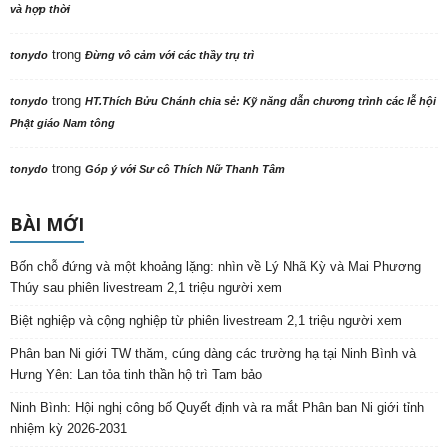
và hợp thời
trong
tonydo
Đừng vô cảm với các thầy trụ trì
trong
tonydo
HT.Thích Bửu Chánh chia sẻ: Kỹ năng dẫn chương trình các lễ hội
Phật giáo Nam tông
trong
tonydo
Góp ý với Sư cô Thích Nữ Thanh Tâm
BÀI MỚI
Bốn chỗ đứng và một khoảng lặng: nhìn về Lý Nhã Kỳ và Mai Phương
Thúy sau phiên livestream 2,1 triệu người xem
Biệt nghiệp và cộng nghiệp từ phiên livestream 2,1 triệu người xem
Phân ban Ni giới TW thăm, cúng dàng các trường hạ tại Ninh Bình và
Hưng Yên: Lan tỏa tinh thần hộ trì Tam bảo
Ninh Bình: Hội nghị công bố Quyết định và ra mắt Phân ban Ni giới tỉnh
nhiệm kỳ 2026-2031