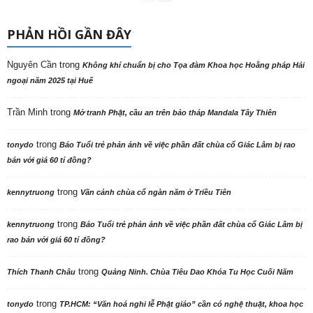
PHẢN HỒI GẦN ĐÂY
Nguyên Cần
trong
Không khí chuẩn bị cho Tọa đàm Khoa học Hoằng pháp Hải
ngoại năm 2025 tại Huế
Trần Minh
trong
Mở tranh Phật, cầu an trên bảo tháp Mandala Tây Thiên
trong
tonydo
Báo Tuổi trẻ phản ảnh về việc phần đất chùa cổ Giác Lâm bị rao
bán với giá 60 tỉ đồng?
trong
kennytruong
Vãn cảnh chùa cổ ngàn năm ở Triều Tiên
trong
kennytruong
Báo Tuổi trẻ phản ảnh về việc phần đất chùa cổ Giác Lâm bị
rao bán với giá 60 tỉ đồng?
trong
Thích Thanh Châu
Quảng Ninh. Chùa Tiêu Dao Khóa Tu Học Cuối Năm
trong
tonydo
TP.HCM: “Văn hoá nghi lễ Phật giáo” cần có nghệ thuật, khoa học