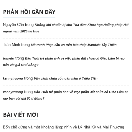
PHẢN HỒI GẦN ĐÂY
Nguyên Cần
trong
Không khí chuẩn bị cho Tọa đàm Khoa học Hoằng pháp Hải
ngoại năm 2025 tại Huế
Trần Minh
trong
Mở tranh Phật, cầu an trên bảo tháp Mandala Tây Thiên
trong
tonydo
Báo Tuổi trẻ phản ảnh về việc phần đất chùa cổ Giác Lâm bị rao
bán với giá 60 tỉ đồng?
trong
kennytruong
Vãn cảnh chùa cổ ngàn năm ở Triều Tiên
trong
kennytruong
Báo Tuổi trẻ phản ảnh về việc phần đất chùa cổ Giác Lâm bị
rao bán với giá 60 tỉ đồng?
BÀI VIẾT MỚI
Bốn chỗ đứng và một khoảng lặng: nhìn về Lý Nhã Kỳ và Mai Phương