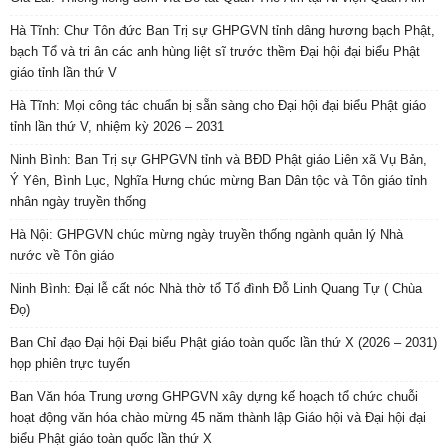
Hà Tĩnh: Chư Tôn đức Ban Trị sự GHPGVN tỉnh dâng hương bạch Phật,
bạch Tổ và tri ân các anh hùng liệt sĩ trước thềm Đại hội đại biểu Phật
giáo tỉnh lần thứ V
Hà Tĩnh: Mọi công tác chuẩn bị sẵn sàng cho Đại hội đại biểu Phật giáo
tỉnh lần thứ V, nhiệm kỳ 2026 – 2031
Ninh Bình: Ban Trị sự GHPGVN tỉnh và BĐD Phật giáo Liên xã Vụ Bản,
Ý Yên, Bình Lục, Nghĩa Hưng chúc mừng Ban Dân tộc và Tôn giáo tỉnh
nhân ngày truyền thống
Hà Nội: GHPGVN chúc mừng ngày truyền thống ngành quản lý Nhà
nước về Tôn giáo
Ninh Bình: Đại lễ cất nóc Nhà thờ tổ Tổ đình Đỗ Linh Quang Tự ( Chùa
Đọ)
Ban Chỉ đạo Đại hội Đại biểu Phật giáo toàn quốc lần thứ X (2026 – 2031)
họp phiên trực tuyến
Ban Văn hóa Trung ương GHPGVN xây dựng kế hoạch tổ chức chuỗi
hoạt động văn hóa chào mừng 45 năm thành lập Giáo hội và Đại hội đại
biểu Phật giáo toàn quốc lần thứ X