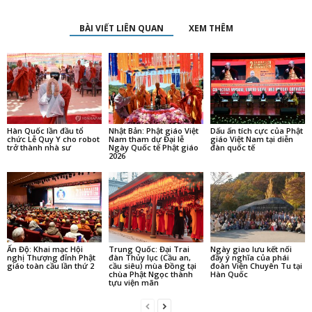
BÀI VIẾT LIÊN QUAN
XEM THÊM
Hàn Quốc lần đầu tổ
Nhật Bản: Phật giáo Việt
Dấu ấn tích cực của Phật
chức Lễ Quy Y cho robot
Nam tham dự Đại lễ
giáo Việt Nam tại diễn
trở thành nhà sư
Ngày Quốc tế Phật giáo
đàn quốc tế
2026
Ấn Độ: Khai mạc Hội
Trung Quốc: Đại Trai
Ngày giao lưu kết nối
nghị Thượng đỉnh Phật
đàn Thủy lục (Cầu an,
đầy ý nghĩa của phái
giáo toàn cầu lần thứ 2
cầu siêu) mùa Đồng tại
đoàn Viện Chuyên Tu tại
chùa Phật Ngọc thành
Hàn Quốc
tựu viện mãn