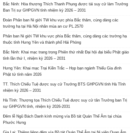
Bắc Ninh: Hòa thượng Thích Thanh Phụng được tái suy cử làm Trưởng
Ban Trị sự GHPGVN tỉnh nhiệm kỳ 2026 – 2031
Đoàn Phân ban Ni giới TW khu vực phía Bắc thăm, cúng dàng các
trường hạ tại Hà Nội nhân mùa an cư PL.2570
Phân ban Ni giới TW khu vực phía Bắc thăm, cúng dàng các trường hạ
thuộc tỉnh Hưng Yên và thành phố Hải Phòng
Bắc Ninh: Khai mạc trang trọng Phiên thứ nhất Đại hội đại biểu Phật giáo
tỉnh lần thứ I, nhiệm kỳ 2026 – 2031
Hưng Yên: Khai mạc Trại Kiền Trắc – Họp bạn ngành Thiếu Gia đình
Phật tử tỉnh năm 2026
TT. Thích Chiếu Tuệ được suy cử Trưởng BTS GHPGVN tỉnh Hà Tĩnh
nhiệm kỳ 2026 – 2031
Hà Tĩnh: Thượng tọa Thích Chiếu Tuệ được suy cử tân Trưởng ban Trị
sự GHPGVN tỉnh, nhiệm kỳ 2026-2031
Đêm lễ Ngũ Bách Danh kính mừng vía Bồ tát Quán Thế Âm tại chùa
Phước Hưng
Gia Lai: Thiêng liêng đêm vía Bồ tát Quán Thế Âm tại Ni viện Quan Âm