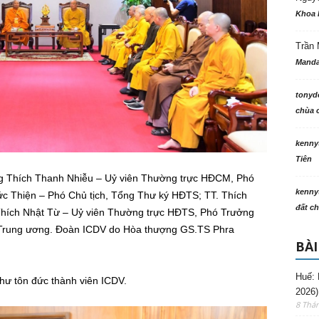
Khoa 
Trần 
Manda
tonyd
chùa c
kenny
Tiên
ng Thích Thanh Nhiễu – Uỷ viên Thường trực HĐCM, Phó
kenny
c Thiện – Phó Chủ tịch, Tổng Thư ký HĐTS; TT. Thích
đất ch
Thích Nhật Từ – Uỷ viên Thường trực HĐTS, Phó Trưởng
 Trung ương. Đoàn ICDV do Hòa thượng GS.TS Phra
BÀI
Huế: 
hư tôn đức thành viên ICDV.
2026)
8 Thá