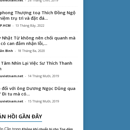
uvietnam.net
-
26 Tháng Chín, 2019
phong Thượng toạ Thích Đồng Ngộ
hiệm trụ trì và đặt đá...
TP.HCM
-
13 Tháng Bảy, 2022
 Nhật Từ không nên chối quanh mà
 có can đảm nhận lỗi,...
ăn Bình
-
18 Tháng Ba, 2020
 Tâm Nhìn Lại Việc Sư Thích Thanh
n
uvietnam.net
-
14 Tháng Mười, 2019
 đổi với ông Dương Ngọc Dũng qua
“ Đi tu mà có...
uvietnam.net
-
15 Tháng Mười, 2019
N HỒI GẦN ĐÂY
ên Cần
trong
Không khí chuẩn bị cho Tọa đàm