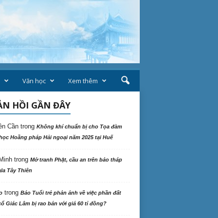
Văn học
Xem thêm
N HỒI GẦN ĐÂY
ên Cần
trong
Không khí chuẩn bị cho Tọa đàm
học Hoằng pháp Hải ngoại năm 2025 tại Huế
Minh
trong
Mở tranh Phật, cầu an trên bảo tháp
la Tây Thiên
trong
o
Báo Tuổi trẻ phản ảnh về việc phần đất
ổ Giác Lâm bị rao bán với giá 60 tỉ đồng?