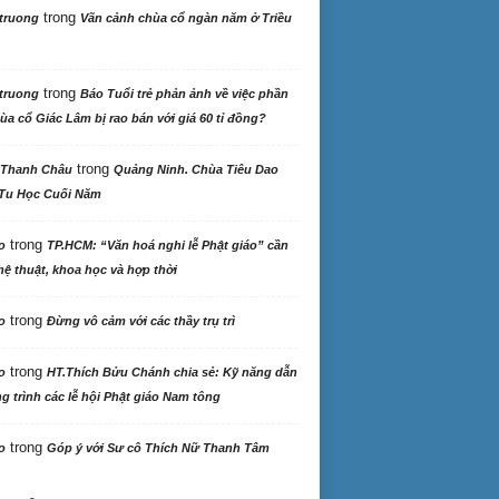
trong
truong
Vãn cảnh chùa cổ ngàn năm ở Triều
trong
truong
Báo Tuổi trẻ phản ảnh về việc phần
ùa cổ Giác Lâm bị rao bán với giá 60 tỉ đồng?
trong
 Thanh Châu
Quảng Ninh. Chùa Tiêu Dao
Tu Học Cuối Năm
trong
o
TP.HCM: “Văn hoá nghi lễ Phật giáo” cần
ệ thuật, khoa học và hợp thời
trong
o
Đừng vô cảm với các thầy trụ trì
trong
o
HT.Thích Bửu Chánh chia sẻ: Kỹ năng dẫn
 trình các lễ hội Phật giáo Nam tông
trong
o
Góp ý với Sư cô Thích Nữ Thanh Tâm