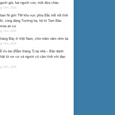
gười già, hai người con, một đứa cháu
ng Tám, 2026
ban Ni giới TW khu vực phía Bắc kết nối tình
lữ, cúng dàng Trường hạ, hộ trì Tam Bảo
 mùa an cư
ng Tám, 2026
háng Bảy ở Việt Nam, chín trăm năm nhìn lại
ng Tám, 2026
lễ Vu lan (Rằm tháng 7) tại nhà – Bản dành
hật tử sơ cơ và người có cảm tình với đạo
ng Tám, 2026