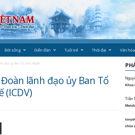
Đời sống
Diễn đàn
Tuổi trẻ
Thời đại
Văn hóa
h đạo ủy Ban Tổ chức Vesak...
PHẢ
 Đoàn lãnh đạo ủy Ban Tổ
Nguy
Khoa 
ế (ICDV)
Trần 
Manda
tonyd
chùa c