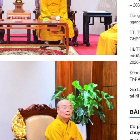
– 203
Hưng 
ngành
TT. T
GHPGV
Hà Tĩ
cử tâ
2026-
Đêm l
Thế 
Gia L
tại N
BÀI
Cô p
chuy