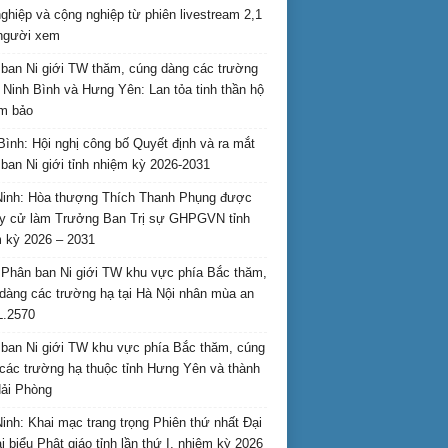
nghiệp và cộng nghiệp từ phiên livestream 2,1
 người xem
ban Ni giới TW thăm, cúng dàng các trường
i Ninh Bình và Hưng Yên: Lan tỏa tinh thần hộ
am bảo
Bình: Hội nghị công bố Quyết định và ra mắt
ban Ni giới tỉnh nhiệm kỳ 2026-2031
inh: Hòa thượng Thích Thanh Phụng được
uy cử làm Trưởng Ban Trị sự GHPGVN tỉnh
 kỳ 2026 – 2031
Phân ban Ni giới TW khu vực phía Bắc thăm,
dàng các trường hạ tại Hà Nội nhân mùa an
L.2570
ban Ni giới TW khu vực phía Bắc thăm, cúng
các trường hạ thuộc tỉnh Hưng Yên và thành
ải Phòng
inh: Khai mạc trang trọng Phiên thứ nhất Đại
ại biểu Phật giáo tỉnh lần thứ I, nhiệm kỳ 2026