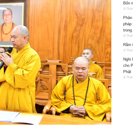
Bốn n
8 Thá
Phân 
pháp 
trong
8 Thá
Rằm t
8 Thá
Nghi 
cho P
Phật
8 Thá