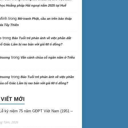
học Hoằng pháp Hải ngoại năm 2025 tại Huế
Minh
trong
Mở tranh Phật, cầu an trên bảo tháp
la Tây Thiên
trong
o
Báo Tuổi trẻ phản ảnh về việc phần đất
ổ Giác Lâm bị rao bán với giá 60 tỉ đồng?
trong
truong
Vãn cảnh chùa cổ ngàn năm ở Triều
trong
truong
Báo Tuổi trẻ phản ảnh về việc phần
ùa cổ Giác Lâm bị rao bán với giá 60 tỉ đồng?
 VIẾT MỚI
Lễ kỷ niệm 75 năm GĐPT Việt Nam (1951 –
ng Tám, 2026