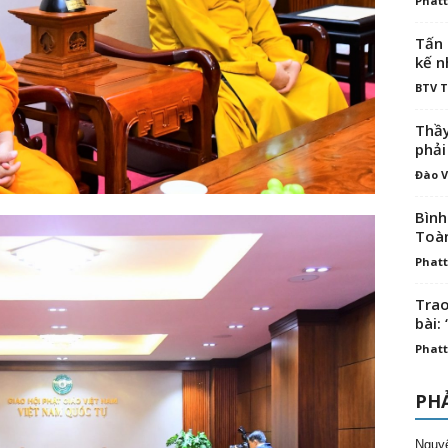
Phatt
Tấn 
kế n
BTV 
Thầy
phải
Đào V
Bình
Toà
Phatt
Trao
bài: 
Phatt
PHẢ
Nguy