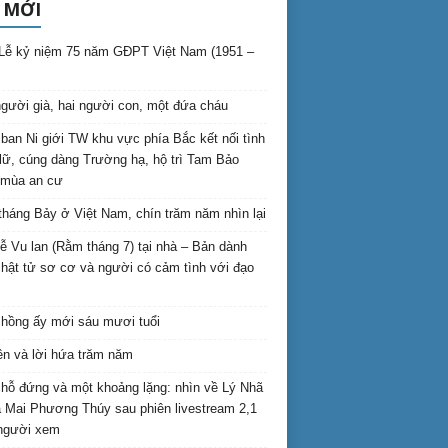
 MỚI
Lễ kỷ niệm 75 năm GĐPT Việt Nam (1951 –
gười già, hai người con, một đứa cháu
ban Ni giới TW khu vực phía Bắc kết nối tình
lữ, cúng dàng Trường hạ, hộ trì Tam Bảo
 mùa an cư
háng Bảy ở Việt Nam, chín trăm năm nhìn lại
lễ Vu lan (Rằm tháng 7) tại nhà – Bản dành
hật tử sơ cơ và người có cảm tình với đạo
hồng ấy mới sáu mươi tuổi
ên và lời hứa trăm năm
hỗ đứng và một khoảng lặng: nhìn về Lý Nhã
 Mai Phương Thúy sau phiên livestream 2,1
 người xem