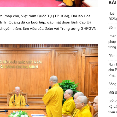
BÀI
Huế: 
ức Pháp chủ, Việt Nam Quốc Tự (TP.HCM), Đại lão Hòa
2026)
Trí Quảng đã có buổi tiếp, gặp mặt đoàn lãnh đạo Uỷ
Bốn n
 chuyến thăm, làm việc của đoàn với Trung ương GHPGVN
Phân 
pháp 
trong
Rằm t
Nghi 
cho P
Phật
Bông 
Mũi t
Bốn c
Kỳ và
triệu