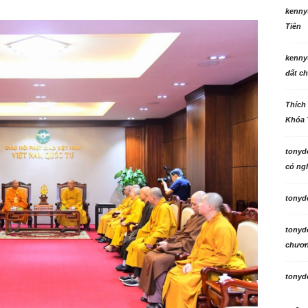
kenny
Tiên
kenny
đất ch
Thích
Khóa 
tonyd
có ngh
tonyd
tonyd
chương
tonyd