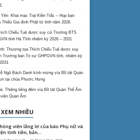
1
Yên: Khai mạc Trại Kiền Trắc – Họp bạn
 Thiếu Gia đình Phật tử tỉnh năm 2026
hích Chiếu Tuệ được suy cử Trưởng BTS
N tỉnh Hà Tĩnh nhiệm kỳ 2026 – 2031
nh: Thượng tọa Thích Chiếu Tuệ được suy
n Trưởng ban Trị sự GHPGVN tỉnh, nhiệm kỳ
2031
ễ Ngũ Bách Danh kính mừng vía Bồ tát Quán
Âm tại chùa Phước Hưng
ai: Thiêng liêng đêm vía Bồ tát Quán Thế Âm
i viện Quan Âm
 XEM NHIỀU
hóng viên lẳng lơ của báo Phụ nữ và
ện tình tiền, bản...