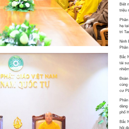
Biệt 
triệu
Phân 
hạ tạ
trì T
Ninh 
Phân 
Bắc N
tái s
nhiệm
Đoàn 
cúng 
cư P
Phân 
dàng 
phố H
Bắc N
hội đ