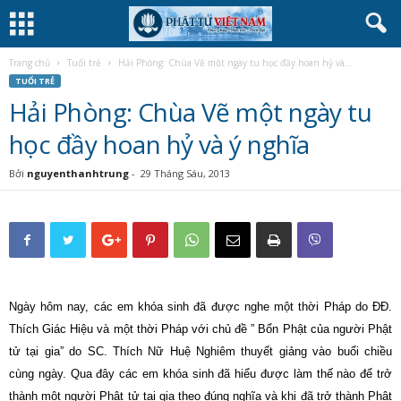
Trang chủ
Tuổi trẻ
Hải Phòng: Chùa Vẽ một ngày tu học đầy hoan hỷ và...
TUỔI TRẺ
Hải Phòng: Chùa Vẽ một ngày tu
học đầy hoan hỷ và ý nghĩa
Bởi
nguyenthanhtrung
-
29 Tháng Sáu, 2013
Ngày hôm nay, các em khóa sinh đã được nghe một thời Pháp do ĐĐ.
Thích Giác Hiệu và một thời Pháp với chủ đề ” Bổn Phật của người Phật
tử tại gia” do SC. Thích Nữ Huệ Nghiêm thuyết giảng vào buổi chiều
cùng ngày. Qua đây các em khóa sinh đã hiểu được làm thế nào để trở
thành một người Phật tử tại gia theo đúng nghĩa và khi đã trở thành Phật