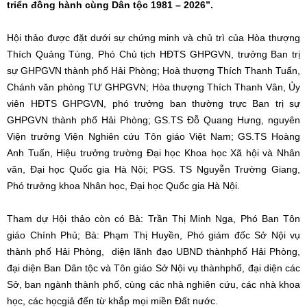
triển đồng hành cùng Dân tộc 1981 – 2026”.
Hội thảo được đặt dưới sự chứng minh và chủ trì của Hòa thượng
Thích Quảng Tùng, Phó Chủ tịch HĐTS GHPGVN, trưởng Ban trị
sự GHPGVN thành phố Hải Phòng; Hoà thượng Thích Thanh Tuấn,
Chánh văn phòng TƯ GHPGVN; Hòa thượng Thích Thanh Vân, Ủy
viên HĐTS GHPGVN, phó trưởng ban thường trực Ban trị sự
GHPGVN thành phố Hải Phòng; GS.TS Đỗ Quang Hưng, nguyên
Viện trưởng Viện Nghiên cứu Tôn giáo Việt Nam; GS.TS Hoàng
Anh Tuấn, Hiệu trưởng trường Đại học Khoa học Xã hội và Nhân
văn, Đại học Quốc gia Hà Nội; PGS. TS Nguyễn Trường Giang,
Phó trưởng khoa Nhân học, Đại học Quốc gia Hà Nội.
Tham dự Hội thảo còn có Bà: Trần Thị Minh Nga, Phó Ban Tôn
giáo Chính Phủ; Bà: Phạm Thị Huyền, Phó giám đốc Sở Nội vụ
thành phố Hải Phòng, diện lãnh đạo UBND thànhphố Hải Phòng,
đại diện Ban Dân tộc và Tôn giáo Sở Nội vụ thànhphố, đại diện các
Sở, ban ngành thành phố, cùng các nhà nghiên cứu, các nhà khoa
học, các họcgiả đến từ khắp mọi miền Đất nước.