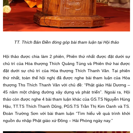
TT. Thích Bản Điền đóng góp bài tham luận tại Hội thảo
Hội thảo được chia làm 2 phiên, Phiên thứ nhất được đặt dưới sự
chủ trì của Hòa thượng Thích Quảng Tùng và Phiên thứ hai được
đặt dưới sự chủ trì của Hòa thượng Thích Thanh Vân. Tại phiên
thứ nhất, toàn thể hội nghị đã được nghe bài tham luận của Hòa
thượng Ths Thích Thanh Vân với chủ đề: “Phật giáo Hải Dương –
45 năm một chặng đường xây dựng và phát triển”. Ngoài ra, Hội
thảo còn được nghe 4 bài tham luận khác của GS.TS Nguyễn Hùng
Hậu, TT.TS Thích Thanh Dũng, PGS.TS Trần Thị Kim Oanh và TS.
Đoàn Trường Sơn với bài tham luận “Tìm hiểu về quá trình khởi
nguồn du nhập Phật giáo xứ Đông – Hải Phòng ngày nay.”