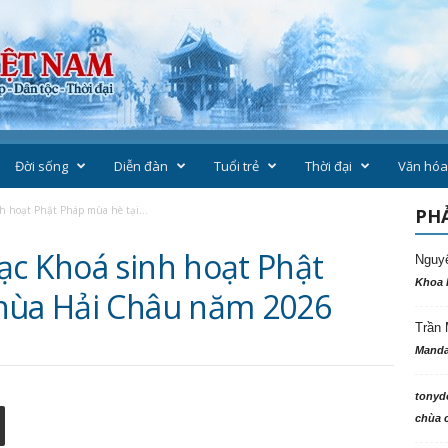
Đời sống
Diễn đàn
Tuổi trẻ
Thời đại
Văn hóa
h hoạt Phật Pháp mùa hè tại...
PHẢ
ạc Khoá sinh hoạt Phật
Nguy
Khoa 
chùa Hải Châu năm 2026
Trần 
Manda
tonyd
chùa c