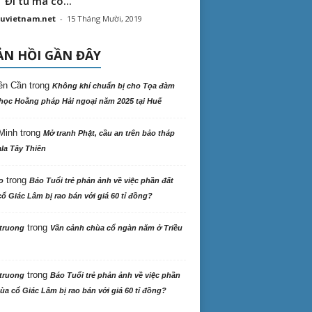
“ Đi tu mà có...
uvietnam.net
-
15 Tháng Mười, 2019
N HỒI GẦN ĐÂY
ên Cần
trong
Không khí chuẩn bị cho Tọa đàm
học Hoằng pháp Hải ngoại năm 2025 tại Huế
Minh
trong
Mở tranh Phật, cầu an trên bảo tháp
la Tây Thiên
trong
o
Báo Tuổi trẻ phản ảnh về việc phần đất
ổ Giác Lâm bị rao bán với giá 60 tỉ đồng?
trong
truong
Vãn cảnh chùa cổ ngàn năm ở Triều
trong
truong
Báo Tuổi trẻ phản ảnh về việc phần
ùa cổ Giác Lâm bị rao bán với giá 60 tỉ đồng?