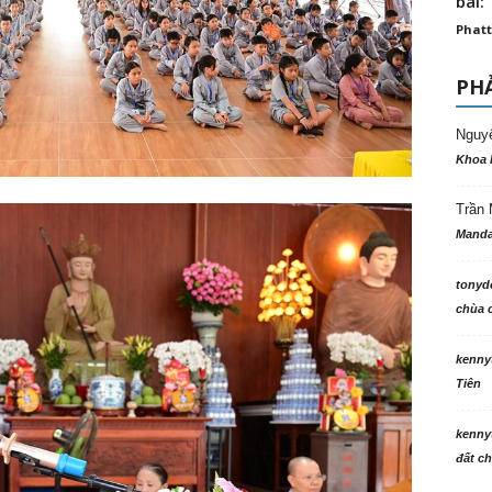
bài: 
Phatt
PHẢ
Nguy
Khoa 
Trần 
Manda
tonyd
chùa c
kenny
Tiên
kenny
đất ch