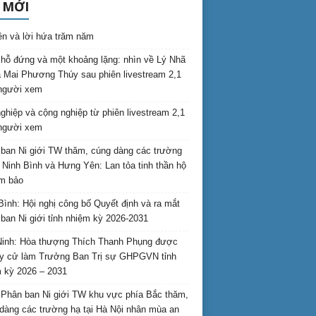
 MỚI
ên và lời hứa trăm năm
hỗ đứng và một khoảng lặng: nhìn về Lý Nhã
 Mai Phương Thúy sau phiên livestream 2,1
 người xem
nghiệp và cộng nghiệp từ phiên livestream 2,1
 người xem
ban Ni giới TW thăm, cúng dàng các trường
i Ninh Bình và Hưng Yên: Lan tỏa tinh thần hộ
am bảo
Bình: Hội nghị công bố Quyết định và ra mắt
ban Ni giới tỉnh nhiệm kỳ 2026-2031
inh: Hòa thượng Thích Thanh Phụng được
uy cử làm Trưởng Ban Trị sự GHPGVN tỉnh
 kỳ 2026 – 2031
Phân ban Ni giới TW khu vực phía Bắc thăm,
dàng các trường hạ tại Hà Nội nhân mùa an