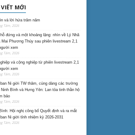
 VIẾT MỚI
ên và lời hứa trăm năm
ng Tám, 2026
hỗ đứng và một khoảng lặng: nhìn về Lý Nhã
 Mai Phương Thúy sau phiên livestream 2,1
 người xem
ng Tám, 2026
nghiệp và cộng nghiệp từ phiên livestream 2,1
 người xem
ng Tám, 2026
ban Ni giới TW thăm, cúng dàng các trường
i Ninh Bình và Hưng Yên: Lan tỏa tinh thần hộ
am bảo
ng Tám, 2026
Bình: Hội nghị công bố Quyết định và ra mắt
ban Ni giới tỉnh nhiệm kỳ 2026-2031
ng Tám, 2026