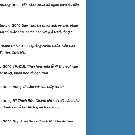
trong
truong
Vãn cảnh chùa cổ ngàn năm ở Triều
trong
truong
Báo Tuổi trẻ phản ảnh về việc phần
ùa cổ Giác Lâm bị rao bán với giá 60 tỉ đồng?
trong
 Thanh Châu
Quảng Ninh. Chùa Tiêu Dao
Tu Học Cuối Năm
trong
o
TP.HCM: “Văn hoá nghi lễ Phật giáo” cần
ệ thuật, khoa học và hợp thời
trong
o
Đừng vô cảm với các thầy trụ trì
trong
o
HT.Thích Bửu Chánh chia sẻ: Kỹ năng dẫn
 trình các lễ hội Phật giáo Nam tông
trong
o
Góp ý với Sư cô Thích Nữ Thanh Tâm