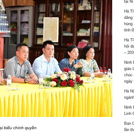
tại N
Hà Tĩ
dâng 
hùng 
tỉnh 
Hà Tĩ
hội đ
– 203
Ninh 
giáo 
chúc 
ngày 
Hà Nộ
ngành
Ninh 
Linh 
Ban C
ại biểu chính quyền
lần t