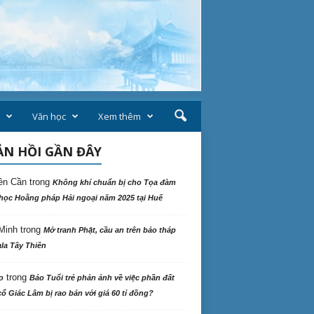
Văn học
Xem thêm
N HỒI GẦN ĐÂY
ên Cần
trong
Không khí chuẩn bị cho Tọa đàm
học Hoằng pháp Hải ngoại năm 2025 tại Huế
Minh
trong
Mở tranh Phật, cầu an trên bảo tháp
la Tây Thiên
trong
o
Báo Tuổi trẻ phản ảnh về việc phần đất
ổ Giác Lâm bị rao bán với giá 60 tỉ đồng?