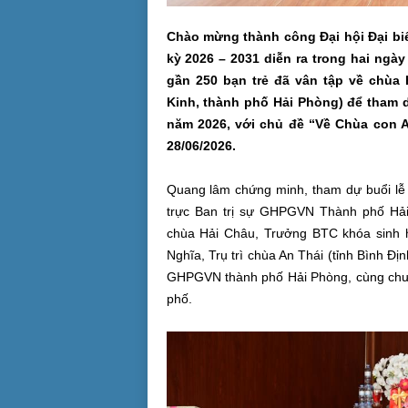
Chào
mừng thành công Đại hội Đại biể
kỳ 2026 – 2031 diễn ra trong hai ngà
gần
250 bạn trẻ đã vân tập về chùa 
Kinh,
thành phố Hải Phòng) để tham 
năm 202
6, với chủ đề “Về Chùa con A
2
8/
06/202
6.
Quang lâm chứng minh, tham dự buổi lễ
trực Ban trị sự GHPGVN Thành phố Hải 
chùa Hải Châu, Trưởng BTC khóa sinh 
Nghĩa, Trụ trì chùa An Thái (tỉnh Bình Đị
GHPGVN thành phố Hải Phòng, cùng chư T
phố.