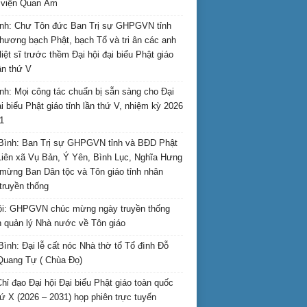
i viện Quan Âm
nh: Chư Tôn đức Ban Trị sự GHPGVN tỉnh
hương bạch Phật, bạch Tổ và tri ân các anh
liệt sĩ trước thềm Đại hội đại biểu Phật giáo
lần thứ V
nh: Mọi công tác chuẩn bị sẵn sàng cho Đại
ại biểu Phật giáo tỉnh lần thứ V, nhiệm kỳ 2026
1
Bình: Ban Trị sự GHPGVN tỉnh và BĐD Phật
Liên xã Vụ Bản, Ý Yên, Bình Lục, Nghĩa Hưng
mừng Ban Dân tộc và Tôn giáo tỉnh nhân
truyền thống
i: GHPGVN chúc mừng ngày truyền thống
 quản lý Nhà nước về Tôn giáo
Bình: Đại lễ cất nóc Nhà thờ tổ Tổ đình Đỗ
Quang Tự ( Chùa Đọ)
hỉ đạo Đại hội Đại biểu Phật giáo toàn quốc
hứ X (2026 – 2031) họp phiên trực tuyến