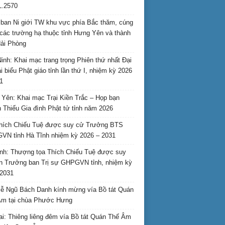
L.2570
ban Ni giới TW khu vực phía Bắc thăm, cúng
các trường hạ thuộc tỉnh Hưng Yên và thành
ải Phòng
inh: Khai mạc trang trọng Phiên thứ nhất Đại
ại biểu Phật giáo tỉnh lần thứ I, nhiệm kỳ 2026
1
Yên: Khai mạc Trại Kiền Trắc – Họp bạn
 Thiếu Gia đình Phật tử tỉnh năm 2026
hích Chiếu Tuệ được suy cử Trưởng BTS
N tỉnh Hà Tĩnh nhiệm kỳ 2026 – 2031
nh: Thượng tọa Thích Chiếu Tuệ được suy
n Trưởng ban Trị sự GHPGVN tỉnh, nhiệm kỳ
2031
ễ Ngũ Bách Danh kính mừng vía Bồ tát Quán
Âm tại chùa Phước Hưng
ai: Thiêng liêng đêm vía Bồ tát Quán Thế Âm