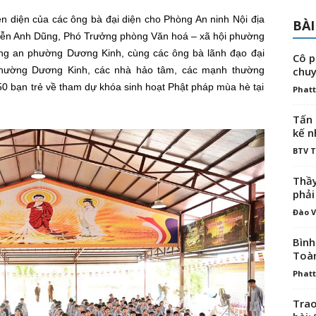
n diện của các ông bà đại diện cho Phòng An ninh Nội địa
BÀI
yễn Anh Dũng, Phó Trưởng phòng Văn hoá – xã hội phường
ng an phường Dương Kinh, cùng các ông bà lãnh đạo đại
Cô p
ờng Dương Kinh, các nhà hảo tâm, các mạnh thường
chuy
50 bạn trẻ về tham dự khóa sinh hoạt Phật pháp mùa hè tại
Phatt
Tấn 
kế n
BTV 
Thầy
phải
Đào V
Bình
Toà
Phatt
Trao