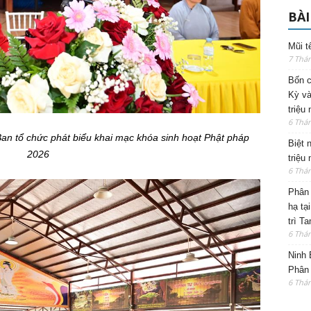
BÀI
Mũi t
7 Thá
Bốn c
Kỳ và
triệu
6 Thá
an tổ chức phát biểu khai mạc khóa sinh hoạt Phật
pháp
Biệt 
2026
triệu
6 Thá
Phân 
hạ tạ
trì T
6 Thá
Ninh 
Phân 
6 Thá