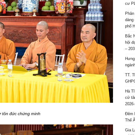
cư P
Phân 
dàng 
phố H
Bắc N
hội đ
– 203
Hưng 
ngành
TT. T
GHPGV
Hà Tĩ
cử tâ
2026-
 tôn đức chứng minh
Đêm l
Thế 
Gia L