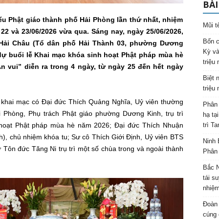
BÀI
u Phật giáo thành phố Hải Phòng lần thứ nhất, nhiệm
Mũi t
y 22 và 23/06/2026 vừa qua. Sáng nay, ngày
25/
06/202
6,
Bốn c
Hải Châu (Tổ
dân phố Hải Thành 03, phường Dương
Kỳ và
dự buổi lễ
Khai mạc khóa sinh hoạt
Phật pháp mùa hè
triệu
n vui” diễn ra trong 4 ngày, từ ngày
25 đến hết ngày
Biệt 
triệu
 khai mạc có Đại đức Thích Quảng Nghĩa, Uỷ viên thường
Phân 
Phòng, Phụ trách Phật giáo phường Dương Kinh, trụ trì
hạ tạ
hoạt Phật pháp mùa hè năm 2026; Đại đức Thích Nhuận
trì T
nh), chủ nhiệm khóa tu; Sư cô Thích Giới Định, Uỷ viên BTS
Ninh 
ôn đức Tăng Ni trụ trì một số chùa trong và ngoài thành
Phân 
Bắc N
tái s
nhiệm
Đoàn 
cúng 