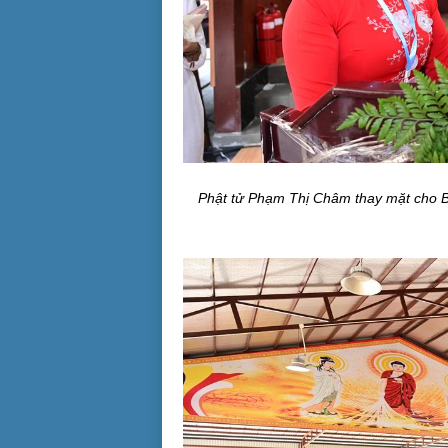
Phật
tử Phạm Thị Châm thay
mặt cho B