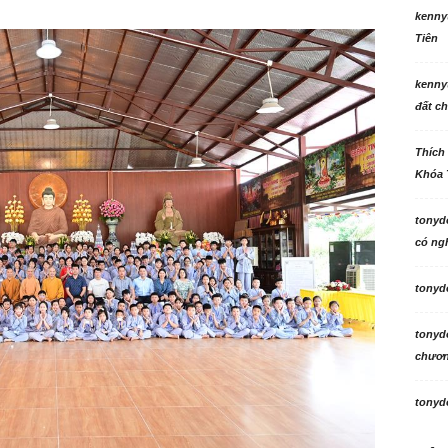
kenny
Tiên
kenny
đất ch
Thích
Khóa 
tonyd
có ngh
tonyd
tonyd
chương
tonyd