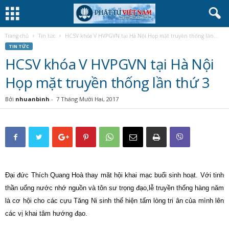
Trang chủ
Tin tức
HCSV khóa V HVPGVN tại Hà Nội Họp mặt truyền thống lần...
TIN TỨC
HCSV khóa V HVPGVN tại Hà Nội
Họp mặt truyền thống lần thứ 3
Bởi
nhuanbinh
-
7 Tháng Mười Hai, 2017
Đại đức Thích Quang Hoà thay măt hội khai mạc buổi sinh hoạt. Với tinh
thần uống nước nhớ nguồn và tôn sư trọng đạo,lễ truyền thống hàng năm
là cơ hội cho các cựu Tăng Ni sinh thể hiện tấm lòng tri ân của mình lên
các vị khai tâm hướng đạo.