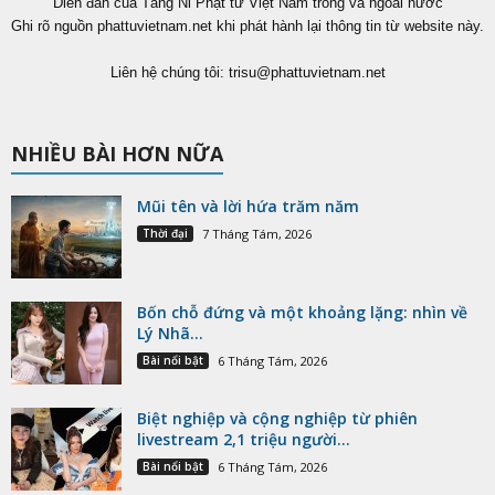
Diễn đàn của Tăng Ni Phật tử Việt Nam trong và ngoài nước
Ghi rõ nguồn phattuvietnam.net khi phát hành lại thông tin từ website này.
Liên hệ chúng tôi:
trisu@phattuvietnam.net
NHIỀU BÀI HƠN NỮA
Mũi tên và lời hứa trăm năm
Thời đại
7 Tháng Tám, 2026
Bốn chỗ đứng và một khoảng lặng: nhìn về
Lý Nhã...
Bài nổi bật
6 Tháng Tám, 2026
Biệt nghiệp và cộng nghiệp từ phiên
livestream 2,1 triệu người...
Bài nổi bật
6 Tháng Tám, 2026