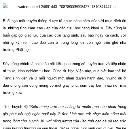
Buổi họp mặt truyền thống được tổ chức hằng năm của với mục đích ôn
lại những tình cảm cao đẹp của các cựu học tăng khoá V. Đây cũng là
buổi gặp gỡ giao lưu của các cựu tăng sinh, sau bao ngày xa cách, với
những kỷ niệm cao đẹp còn ở trong lòng khi còn ngồi trên ghế nhà
trường Phật học.
Đây cũng chính là nhịp cầu nối kết quan trọng để truyền trao và tiếp nhận
tri thức, kinh nghiệm tu học. Cũng từ Học Viện này, qua biết bao thế hệ
Tăng sinh đến và đi mỗi người một nhân duyên hành đạo, nhưng dù ở
đâu chúng con cũng mong có một giây phút sum vầy bên nhau nơi mái
trường xưa…
Tình huynh đệ “
Điều mong ước mà chúng ta muốn trao cho nhau trong
giờ phút hội ngộ ngắn ngủi này là tình Linh sơn cốt nhục luôn sống mãi
trong lòng chư huynh đệ, với năng lượng của đạo tình cao cả sẽ tạo sức
sống hướng thượng và giải thoát, gạt ra ngoài mọi ranh giới dị biệt, thế hệ