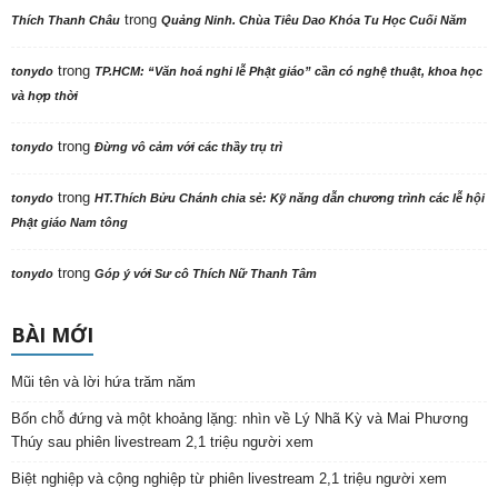
trong
Thích Thanh Châu
Quảng Ninh. Chùa Tiêu Dao Khóa Tu Học Cuối Năm
trong
tonydo
TP.HCM: “Văn hoá nghi lễ Phật giáo” cần có nghệ thuật, khoa học
và hợp thời
trong
tonydo
Đừng vô cảm với các thầy trụ trì
trong
tonydo
HT.Thích Bửu Chánh chia sẻ: Kỹ năng dẫn chương trình các lễ hội
Phật giáo Nam tông
trong
tonydo
Góp ý với Sư cô Thích Nữ Thanh Tâm
BÀI MỚI
Mũi tên và lời hứa trăm năm
Bốn chỗ đứng và một khoảng lặng: nhìn về Lý Nhã Kỳ và Mai Phương
Thúy sau phiên livestream 2,1 triệu người xem
Biệt nghiệp và cộng nghiệp từ phiên livestream 2,1 triệu người xem