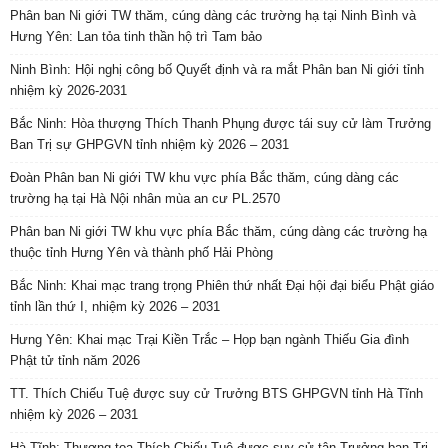
Phân ban Ni giới TW thăm, cúng dàng các trường hạ tại Ninh Bình và
Hưng Yên: Lan tỏa tinh thần hộ trì Tam bảo
Ninh Bình: Hội nghị công bố Quyết định và ra mắt Phân ban Ni giới tỉnh
nhiệm kỳ 2026-2031
Bắc Ninh: Hòa thượng Thích Thanh Phụng được tái suy cử làm Trưởng
Ban Trị sự GHPGVN tỉnh nhiệm kỳ 2026 – 2031
Đoàn Phân ban Ni giới TW khu vực phía Bắc thăm, cúng dàng các
trường hạ tại Hà Nội nhân mùa an cư PL.2570
Phân ban Ni giới TW khu vực phía Bắc thăm, cúng dàng các trường hạ
thuộc tỉnh Hưng Yên và thành phố Hải Phòng
Bắc Ninh: Khai mạc trang trọng Phiên thứ nhất Đại hội đại biểu Phật giáo
tỉnh lần thứ I, nhiệm kỳ 2026 – 2031
Hưng Yên: Khai mạc Trại Kiền Trắc – Họp bạn ngành Thiếu Gia đình
Phật tử tỉnh năm 2026
TT. Thích Chiếu Tuệ được suy cử Trưởng BTS GHPGVN tỉnh Hà Tĩnh
nhiệm kỳ 2026 – 2031
Hà Tĩnh: Thượng tọa Thích Chiếu Tuệ được suy cử tân Trưởng ban Trị