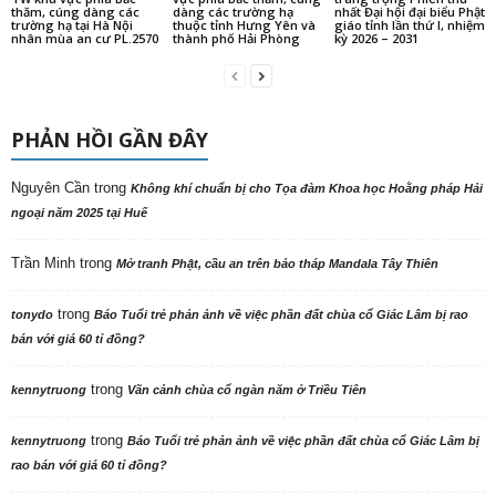
thăm, cúng dàng các
dàng các trường hạ
nhất Đại hội đại biểu Phật
trường hạ tại Hà Nội
thuộc tỉnh Hưng Yên và
giáo tỉnh lần thứ I, nhiệm
nhân mùa an cư PL.2570
thành phố Hải Phòng
kỳ 2026 – 2031
PHẢN HỒI GẦN ĐÂY
Nguyên Cần
trong
Không khí chuẩn bị cho Tọa đàm Khoa học Hoằng pháp Hải
ngoại năm 2025 tại Huế
Trần Minh
trong
Mở tranh Phật, cầu an trên bảo tháp Mandala Tây Thiên
trong
tonydo
Báo Tuổi trẻ phản ảnh về việc phần đất chùa cổ Giác Lâm bị rao
bán với giá 60 tỉ đồng?
trong
kennytruong
Vãn cảnh chùa cổ ngàn năm ở Triều Tiên
trong
kennytruong
Báo Tuổi trẻ phản ảnh về việc phần đất chùa cổ Giác Lâm bị
rao bán với giá 60 tỉ đồng?