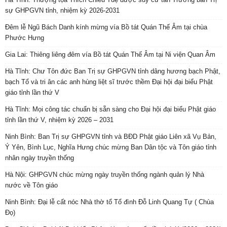
sự GHPGVN tỉnh, nhiệm kỳ 2026-2031
Đêm lễ Ngũ Bách Danh kính mừng vía Bồ tát Quán Thế Âm tại chùa
Phước Hưng
Gia Lai: Thiêng liêng đêm vía Bồ tát Quán Thế Âm tại Ni viện Quan Âm
Hà Tĩnh: Chư Tôn đức Ban Trị sự GHPGVN tỉnh dâng hương bạch Phật,
bạch Tổ và tri ân các anh hùng liệt sĩ trước thềm Đại hội đại biểu Phật
giáo tỉnh lần thứ V
Hà Tĩnh: Mọi công tác chuẩn bị sẵn sàng cho Đại hội đại biểu Phật giáo
tỉnh lần thứ V, nhiệm kỳ 2026 – 2031
Ninh Bình: Ban Trị sự GHPGVN tỉnh và BĐD Phật giáo Liên xã Vụ Bản,
Ý Yên, Bình Lục, Nghĩa Hưng chúc mừng Ban Dân tộc và Tôn giáo tỉnh
nhân ngày truyền thống
Hà Nội: GHPGVN chúc mừng ngày truyền thống ngành quản lý Nhà
nước về Tôn giáo
Ninh Bình: Đại lễ cất nóc Nhà thờ tổ Tổ đình Đỗ Linh Quang Tự ( Chùa
Đọ)