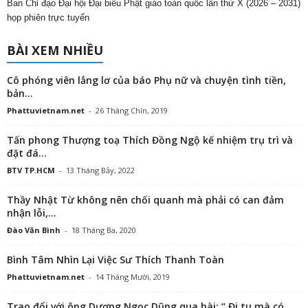
Ban Chỉ đạo Đại hội Đại biểu Phật giáo toàn quốc lần thứ X (2026 – 2031)
họp phiên trực tuyến
BÀI XEM NHIỀU
Cô phóng viên lẳng lơ của báo Phụ nữ và chuyện tình tiền,
bản...
Phattuvietnam.net
-
26 Tháng Chín, 2019
Tấn phong Thượng toạ Thích Đồng Ngộ kế nhiệm trụ trì và
đặt đá...
BTV TP.HCM
-
13 Tháng Bảy, 2022
Thầy Nhật Từ không nên chối quanh mà phải có can đảm
nhận lỗi,...
Đào Văn Bình
-
18 Tháng Ba, 2020
Bình Tâm Nhìn Lại Việc Sư Thích Thanh Toàn
Phattuvietnam.net
-
14 Tháng Mười, 2019
Trao đổi với ông Dương Ngọc Dũng qua bài: “ Đi tu mà có...