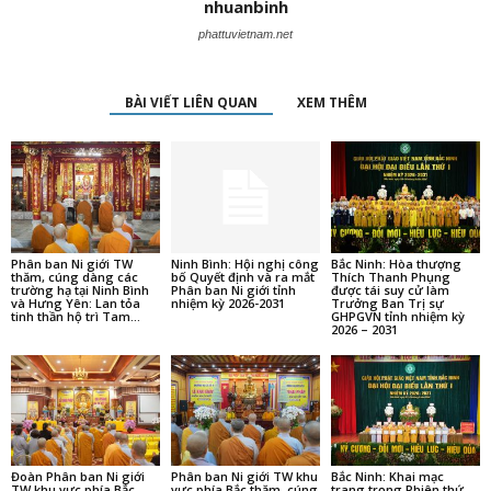
nhuanbinh
phattuvietnam.net
BÀI VIẾT LIÊN QUAN
XEM THÊM
Phân ban Ni giới TW
Ninh Bình: Hội nghị công
Bắc Ninh: Hòa thượng
thăm, cúng dàng các
bố Quyết định và ra mắt
Thích Thanh Phụng
trường hạ tại Ninh Bình
Phân ban Ni giới tỉnh
được tái suy cử làm
và Hưng Yên: Lan tỏa
nhiệm kỳ 2026-2031
Trưởng Ban Trị sự
tinh thần hộ trì Tam...
GHPGVN tỉnh nhiệm kỳ
2026 – 2031
Đoàn Phân ban Ni giới
Phân ban Ni giới TW khu
Bắc Ninh: Khai mạc
TW khu vực phía Bắc
vực phía Bắc thăm, cúng
trang trọng Phiên thứ