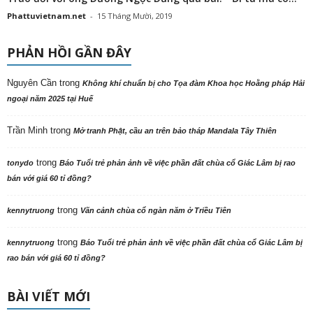
Phattuvietnam.net
-
15 Tháng Mười, 2019
PHẢN HỒI GẦN ĐÂY
Nguyên Cần
trong
Không khí chuẩn bị cho Tọa đàm Khoa học Hoằng pháp Hải
ngoại năm 2025 tại Huế
Trần Minh
trong
Mở tranh Phật, cầu an trên bảo tháp Mandala Tây Thiên
trong
tonydo
Báo Tuổi trẻ phản ảnh về việc phần đất chùa cổ Giác Lâm bị rao
bán với giá 60 tỉ đồng?
trong
kennytruong
Vãn cảnh chùa cổ ngàn năm ở Triều Tiên
trong
kennytruong
Báo Tuổi trẻ phản ảnh về việc phần đất chùa cổ Giác Lâm bị
rao bán với giá 60 tỉ đồng?
BÀI VIẾT MỚI