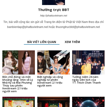
Thường trực BBT
http://phattuvietnam.net
Tin, bài viết cộng tác xin gửi về Trang tin điện tử Phật tử Việt Nam theo địa chỉ
banbientap@phattuvietnam.net
hoặc
thuongtrucbbt@phattuvietnam.net
BÀI VIẾT LIÊN QUAN
XEM THÊM
Bốn chỗ đứng và một
Biệt nghiệp và cộng
Tưởng niệm 24 năm
khoảng lặng: nhìn về Lý
nghiệp từ phiên
ngày viên tịch của
Nhã Kỳ và Mai Phương
livestream 2,1 triệu
TT.Thích Chơn Thanh
Thúy sau phiên
người xem
livestream 2,1 triệu
người xem