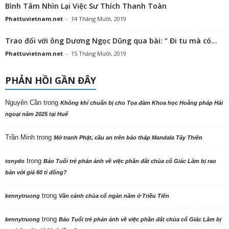
Bình Tâm Nhìn Lại Việc Sư Thích Thanh Toàn
Phattuvietnam.net
-
14 Tháng Mười, 2019
Trao đổi với ông Dương Ngọc Dũng qua bài: “ Đi tu mà có...
Phattuvietnam.net
-
15 Tháng Mười, 2019
PHẢN HỒI GẦN ĐÂY
Nguyên Cần
trong
Không khí chuẩn bị cho Tọa đàm Khoa học Hoằng pháp Hải
ngoại năm 2025 tại Huế
Trần Minh
trong
Mở tranh Phật, cầu an trên bảo tháp Mandala Tây Thiên
trong
tonydo
Báo Tuổi trẻ phản ảnh về việc phần đất chùa cổ Giác Lâm bị rao
bán với giá 60 tỉ đồng?
trong
kennytruong
Vãn cảnh chùa cổ ngàn năm ở Triều Tiên
trong
kennytruong
Báo Tuổi trẻ phản ảnh về việc phần đất chùa cổ Giác Lâm bị