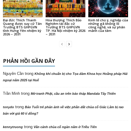
Đại đức Thích Thanh
Hòa thượng Thích Bảo
Kinh tế chú ý, nghiệp của
Quang được suy cử Tân
Nghiêm tái đắc cử
những gã khổng lồ
Trưởng BTS GHPGVN
Trưởng BTS GHPGVN
công nghệ, và sự phân
tỉnh Hưng Yên nhiệm kỳ
TP. Hà Nội nhiệm kỳ 2026
mảnh của tâm
2026 – 2031
– 2031
PHẢN HỒI GẦN ĐÂY
Nguyên Cần
trong
Không khí chuẩn bị cho Tọa đàm Khoa học Hoằng pháp Hải
ngoại năm 2025 tại Huế
Trần Minh
trong
Mở tranh Phật, cầu an trên bảo tháp Mandala Tây Thiên
trong
tonydo
Báo Tuổi trẻ phản ảnh về việc phần đất chùa cổ Giác Lâm bị rao
bán với giá 60 tỉ đồng?
trong
kennytruong
Vãn cảnh chùa cổ ngàn năm ở Triều Tiên