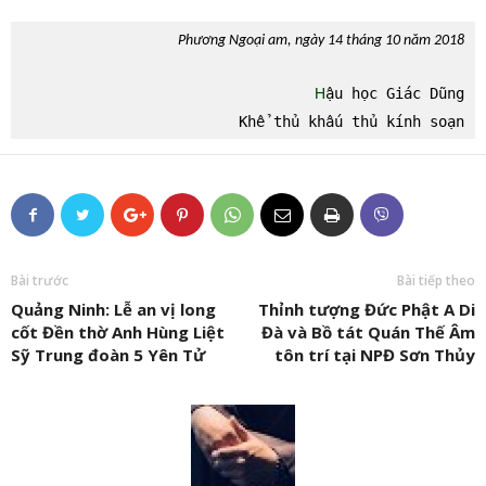
Phương Ngoại am, ngày 14 tháng 10 năm 2018
H
ậu học Giác Dũng

Khể thủ khấu thủ kính soạn
Bài trước
Bài tiếp theo
Quảng Ninh: Lễ an vị long
Thỉnh tượng Đức Phật A Di
cốt Đền thờ Anh Hùng Liệt
Đà và Bồ tát Quán Thế Âm
Sỹ Trung đoàn 5 Yên Tử
tôn trí tại NPĐ Sơn Thủy