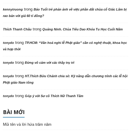
trong
kennytruong
Báo Tuổi trẻ phản ảnh về việc phần đất chùa cổ Giác Lâm bị
rao bán với giá 60 tỉ đồng?
trong
Thích Thanh Châu
Quảng Ninh. Chùa Tiêu Dao Khóa Tu Học Cuối Năm
trong
tonydo
TP.HCM: “Văn hoá nghi lễ Phật giáo” cần có nghệ thuật, khoa học
và hợp thời
trong
tonydo
Đừng vô cảm với các thầy trụ trì
trong
tonydo
HT.Thích Bửu Chánh chia sẻ: Kỹ năng dẫn chương trình các lễ hội
Phật giáo Nam tông
trong
tonydo
Góp ý với Sư cô Thích Nữ Thanh Tâm
BÀI MỚI
Mũi tên và lời hứa trăm năm