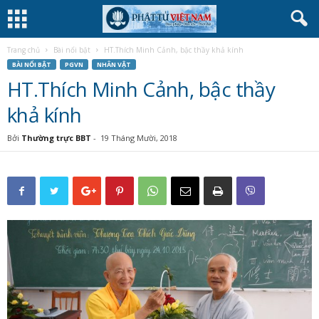
Trang chủ
Bài nổi bật
HT.Thích Minh Cảnh, bậc thầy khả kính
BÀI NỔI BẬT
PGVN
NHÂN VẬT
HT.Thích Minh Cảnh, bậc thầy
khả kính
Bởi
Thường trực BBT
-
19 Tháng Mười, 2018