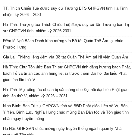
TT. Thích Chiếu Tuệ được suy cử Trưởng BTS GHPGVN tỉnh Hà Tĩnh
nhiệm kỳ 2026 – 2031
Hà Tĩnh: Thượng tọa Thích Chiếu Tuệ được suy cử tân Trưởng ban Trị
sự GHPGVN tỉnh, nhiệm kỳ 2026-2031
Đêm lễ Ngũ Bách Danh kính mừng vía Bồ tát Quán Thế Âm tại chùa
Phước Hưng
Gia Lai: Thiêng liêng đêm vía Bồ tát Quán Thế Âm tại Ni viện Quan Âm
Hà Tĩnh: Chư Tôn đức Ban Trị sự GHPGVN tỉnh dâng hương bạch Phật,
bạch Tổ và tri ân các anh hùng liệt sĩ trước thềm Đại hội đại biểu Phật
giáo tỉnh lần thứ V
Hà Tĩnh: Mọi công tác chuẩn bị sẵn sàng cho Đại hội đại biểu Phật giáo
tỉnh lần thứ V, nhiệm kỳ 2026 – 2031
Ninh Bình: Ban Trị sự GHPGVN tỉnh và BĐD Phật giáo Liên xã Vụ Bản,
Ý Yên, Bình Lục, Nghĩa Hưng chúc mừng Ban Dân tộc và Tôn giáo tỉnh
nhân ngày truyền thống
Hà Nội: GHPGVN chúc mừng ngày truyền thống ngành quản lý Nhà
nước về Tôn giáo