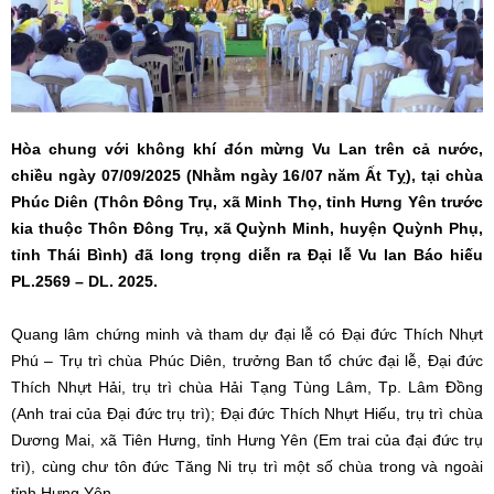
Hòa chung với không khí đón mừng Vu Lan trên cả nước,
chiều ngày 07/09/2025 (Nhằm ngày 16/07 năm Ất Tỵ), tại chùa
Phúc Diên (Thôn Đông Trụ, xã Minh Thọ, tỉnh Hưng Yên trước
kia thuộc Thôn Đông Trụ, xã Quỳnh Minh, huyện Quỳnh Phụ,
tỉnh Thái Bình) đã long trọng diễn ra Đại lễ Vu lan Báo hiếu
PL.2569 – DL. 2025.
Quang lâm chứng minh và tham dự đại lễ có Đại đức Thích Nhựt
Phú – Trụ trì chùa Phúc Diên, trưởng Ban tổ chức đại lễ, Đại đức
Thích Nhựt Hải, trụ trì chùa Hải Tạng Tùng Lâm, Tp. Lâm Đồng
(Anh trai của Đại đức trụ trì); Đại đức Thích Nhựt Hiếu, trụ trì chùa
Dương Mai, xã Tiên Hưng, tỉnh Hưng Yên (Em trai của đại đức trụ
trì), cùng chư tôn đức Tăng Ni trụ trì một số chùa trong và ngoài
tỉnh Hưng Yên.