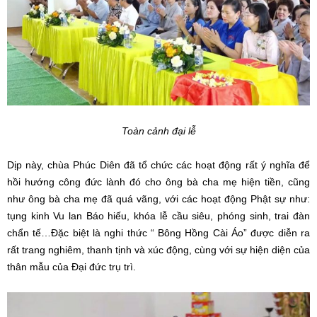
Toàn cảnh đại lễ
Dịp này, chùa Phúc Diên đã tổ chức các hoạt động rất ý nghĩa để
hồi hướng công đức lành đó cho ông bà cha mẹ hiện tiền, cũng
như ông bà cha mẹ đã quá vãng, với các hoạt động Phật sự như:
tụng kinh Vu lan Báo hiếu, khóa lễ cầu siêu, phóng sinh, trai đàn
chẩn tế…Đặc biệt là nghi thức “ Bông Hồng Cài Áo” được diễn ra
rất trang nghiêm, thanh tịnh và xúc động, cùng với sự hiện diện của
thân mẫu của Đại đức trụ trì.