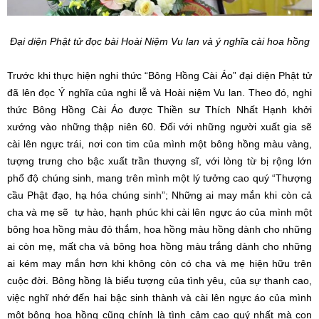
Đại diện Phật tử đọc bài Hoài Niệm Vu lan và ý nghĩa cài hoa hồng
Trước khi thực hiện nghi thức “Bông Hồng Cài Áo” đại diện Phật tử
đã lên đọc Ý nghĩa của nghi lễ và Hoài niệm Vu lan. Theo đó, nghi
thức Bông Hồng Cài Áo được Thiền sư Thích Nhất Hạnh khởi
xướng vào những thập niên 60. Đối với những người xuất gia sẽ
cài lên ngực trái, nơi con tim của mình một bông hồng màu vàng,
tượng trưng cho bậc xuất trần thượng sĩ, với lòng từ bị rộng lớn
phổ độ chúng sinh, mang trên mình một lý tưởng cao quý “Thượng
cầu Phật đạo, hạ hóa chúng sinh”; Những ai may mắn khi còn cả
cha và mẹ sẽ tự hào, hạnh phúc khi cài lên ngực áo của mình một
bông hoa hồng màu đỏ thắm, hoa hồng màu hồng dành cho những
ai còn mẹ, mất cha và bông hoa hồng màu trắng dành cho những
ai kém may mắn hơn khi không còn có cha và mẹ hiện hữu trên
cuộc đời. Bông hồng là biểu tượng của tình yêu, của sự thanh cao,
việc nghĩ nhớ đến hai bậc sinh thành và cài lên ngực áo của mình
một bông hoa hồng cũng chính là tình cảm cao quý nhất mà con