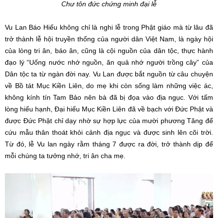
Chư tôn đức chứng minh đại lễ
Vu Lan Báo Hiếu không chỉ là nghi lễ trong Phật giáo mà từ lâu đã
trở thành lễ hội truyền thống của người dân Việt Nam, là ngày hội
của lòng tri ân, báo ân, cũng là cội nguồn của dân tộc, thực hành
đạo lý “Uống nước nhớ nguồn, ăn quả nhớ người trồng cây” của
Dân tộc ta từ ngàn đời nay. Vu Lan được bắt nguồn từ câu chuyện
về Bồ tát Mục Kiền Liên, do mẹ khi còn sống làm những việc ác,
không kính tín Tam Bảo nên bà đã bị đọa vào địa ngục. Với tấm
lòng hiếu hạnh, Đại hiếu Mục Kiền Liên đã về bạch với Đức Phật và
được Đức Phật chỉ dạy nhờ sự hợp lực của mười phương Tăng để
cứu mẫu thân thoát khỏi cảnh địa ngục và được sinh lên cõi trời.
Từ đó, lễ Vu lan ngày rằm tháng 7 được ra đời, trở thành dịp để
mỗi chúng ta tưởng nhớ, tri ân cha mẹ.