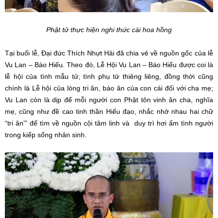
Phật tử thực hiện nghi thức cài hoa hồng
Tại buổi lễ, Đại đức Thích Nhựt Hải đã chia vẻ về nguồn gốc của lễ
Vu Lan – Báo Hiếu. Theo đó, Lễ Hội Vu Lan – Báo Hiếu được coi là
lễ hội của tình mẫu tử, tình phụ tử thiêng liêng, đồng thời cũng
chính là Lễ hội của lòng tri ân, báo ân của con cái đối với cha mẹ;
Vu Lan còn là dịp để mỗi người con Phật tôn vinh ân cha, nghĩa
mẹ, cũng như đề cao tinh thần Hiếu đạo, nhắc nhở nhau hai chữ
“tri ân’” để tìm về nguồn cội tâm linh và duy trì hơi ấm tình người
trong kiếp sống nhân sinh.