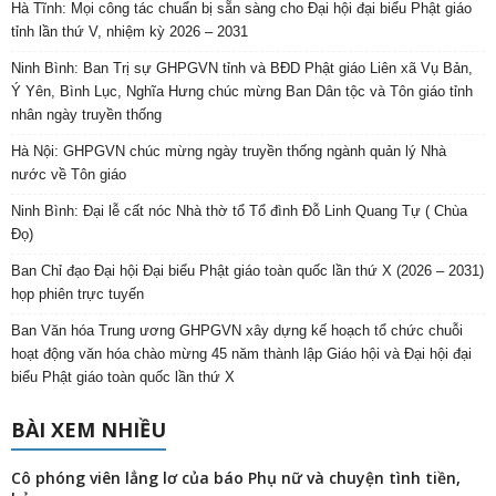
họp phiên trực tuyến
Ban Văn hóa Trung ương GHPGVN xây dựng kế hoạch tổ chức chuỗi
hoạt động văn hóa chào mừng 45 năm thành lập Giáo hội và Đại hội đại
biểu Phật giáo toàn quốc lần thứ X
BÀI XEM NHIỀU
Cô phóng viên lẳng lơ của báo Phụ nữ và chuyện tình tiền,
bản...
Phattuvietnam.net
-
26 Tháng Chín, 2019
Tấn phong Thượng toạ Thích Đồng Ngộ kế nhiệm trụ trì và
đặt đá...
BTV TP.HCM
-
13 Tháng Bảy, 2022
Thầy Nhật Từ không nên chối quanh mà phải có can đảm
nhận lỗi,...
Đào Văn Bình
-
18 Tháng Ba, 2020
Bình Tâm Nhìn Lại Việc Sư Thích Thanh Toàn