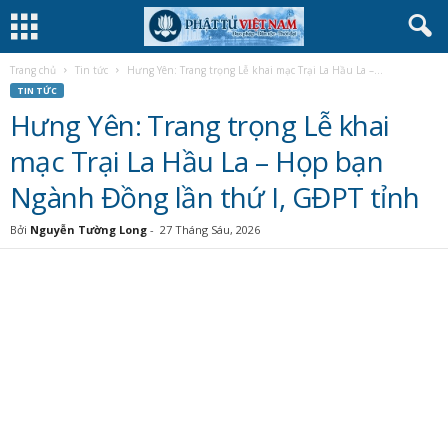
Trang chủ
Tin tức
Hưng Yên: Trang trọng Lễ khai mạc Trại La Hầu La –...
TIN TỨC
Hưng Yên: Trang trọng Lễ khai
mạc Trại La Hầu La – Họp bạn
Ngành Đồng lần thứ I, GĐPT tỉnh
Bởi
Nguyễn Tường Long
-
27 Tháng Sáu, 2026
Sáng ngày 27/06/2026 (13/05 năm Bính Ngọ), tại chùa Phúc Hưng
(xã Triệu Việt Vương, tỉnh Hưng Yên), Ban Hướng dẫn Phật tử
GHPGVN tỉnh Hưng Yên và Ban Hướng dẫn Phân ban GĐPT tỉnh