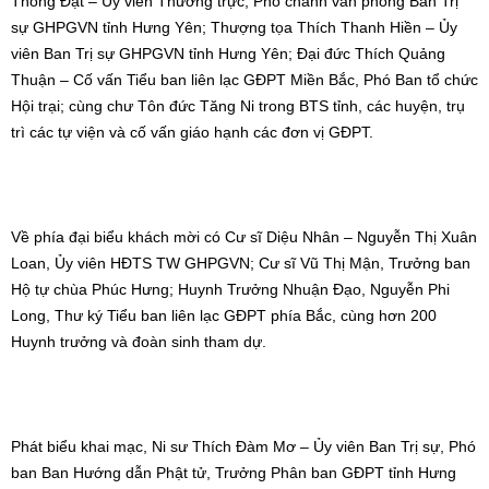
Hộ tự chùa Phúc Hưng; Huynh Trưởng Nhuận Đạo, Nguyễn Phi
Long, Thư ký Tiểu ban liên lạc GĐPT phía Bắc, cùng hơn 200
Huynh trưởng và đoàn sinh tham dự.
Phát biểu khai mạc, Ni sư Thích Đàm Mơ – Ủy viên Ban Trị sự, Phó
ban Ban Hướng dẫn Phật tử, Trưởng Phân ban GĐPT tỉnh Hưng
Yên, Phó ban tổ chức Hội trại khẳng định: Trại La Hầu La là môi
trường giáo dục lành mạnh, giúp các em Ngành Đồng rèn luyện kỹ
năng, đạo đức và trí tuệ theo gương hạnh Ngài La Hầu La. Ni sư
khuyến tấn Huynh trưởng nêu cao tinh thần trách nhiệm, các em
trại sinh nỗ lực tu tập, đoàn kết và thực hiện tốt nội quy. Ban Tổ
chức tin tưởng hội trại sẽ là dịp kết nối “tình lam”, góp phần xây
dựng tổ chức GĐPT tỉnh nhà ngày càng vững mạnh và thành tựu
viên mãn.