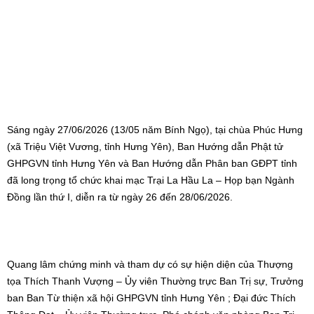
đã long trọng tổ chức khai mạc Trại La Hầu La – Họp bạn Ngành
Đồng lần thứ I, diễn ra từ ngày 26 đến 28/06/2026.
Quang lâm chứng minh và tham dự có sự hiện diện của Thượng
tọa Thích Thanh Vượng – Ủy viên Thường trực Ban Trị sự, Trưởng
ban Ban Từ thiện xã hội GHPGVN tỉnh Hưng Yên ; Đại đức Thích
Thông Đạt – Ủy viên Thường trực, Phó chánh văn phòng Ban Trị
sự GHPGVN tỉnh Hưng Yên; Thượng tọa Thích Thanh Hiền – Ủy
viên Ban Trị sự GHPGVN tỉnh Hưng Yên; Đại đức Thích Quảng
Thuận – Cố vấn Tiểu ban liên lạc GĐPT Miền Bắc, Phó Ban tổ chức
Hội trại; cùng chư Tôn đức Tăng Ni trong BTS tỉnh, các huyện, trụ
trì các tự viện và cố vấn giáo hạnh các đơn vị GĐPT.
Về phía đại biểu khách mời có Cư sĩ Diệu Nhân – Nguyễn Thị Xuân
Loan, Ủy viên HĐTS TW GHPGVN; Cư sĩ Vũ Thị Mận, Trưởng ban