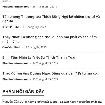
Phattuvietnam.net
-
14 Tháng Mười, 2019
Trao đổi với ông Dương Ngọc Dũng qua bài: “ Đi tu mà có...
Phattuvietnam.net
-
15 Tháng Mười, 2019
PHẢN HỒI GẦN ĐÂY
Nguyên Cần
trong
Không khí chuẩn bị cho Tọa đàm Khoa học Hoằng pháp Hải
ngoại năm 2025 tại Huế
Trần Minh
trong
Mở tranh Phật, cầu an trên bảo tháp Mandala Tây Thiên
trong
tonydo
Báo Tuổi trẻ phản ảnh về việc phần đất chùa cổ Giác Lâm bị rao
bán với giá 60 tỉ đồng?
trong
kennytruong
Vãn cảnh chùa cổ ngàn năm ở Triều Tiên
trong
kennytruong
Báo Tuổi trẻ phản ảnh về việc phần đất chùa cổ Giác Lâm bị
rao bán với giá 60 tỉ đồng?