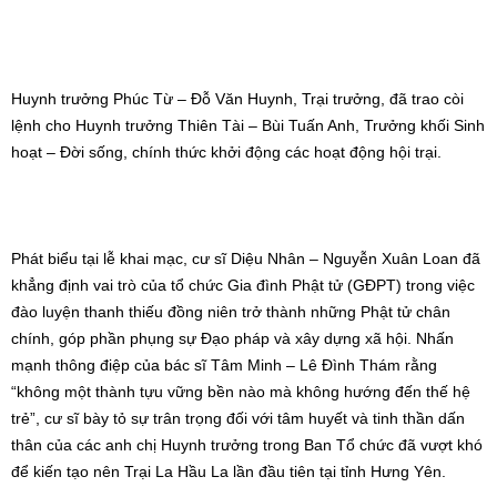
khẳng định vai trò của tổ chức Gia đình Phật tử (GĐPT) trong việc
đào luyện thanh thiếu đồng niên trở thành những Phật tử chân
chính, góp phần phụng sự Đạo pháp và xây dựng xã hội. Nhấn
mạnh thông điệp của bác sĩ Tâm Minh – Lê Đình Thám rằng
“không một thành tựu vững bền nào mà không hướng đến thế hệ
trẻ”, cư sĩ bày tỏ sự trân trọng đối với tâm huyết và tinh thần dấn
thân của các anh chị Huynh trưởng trong Ban Tổ chức đã vượt khó
để kiến tạo nên Trại La Hầu La lần đầu tiên tại tỉnh Hưng Yên.
Hướng tới các em đoàn sinh, cư sĩ Diệu Nhân căn dặn mỗi đệ tử
Phật cần luôn ghi nhớ “Tứ trọng ân” và báo đáp thâm ân của chư
Tôn đức cùng quý Huynh trưởng bằng chính sự tu học tinh tấn.
Cư sĩ Diệu Nhân kỳ vọng sau kỳ trại này, các em sẽ vận dụng
những kiến thức và kinh nghiệm đã lĩnh hội để thực hành trong đời
sống hàng ngày; giữ vững tinh thần Bi – Trí – Dũng để xứng đáng
là những sứ giả Như Lai, góp phần đưa tổ chức GĐPT tỉnh nhà
ngày càng phát triển bền vững.