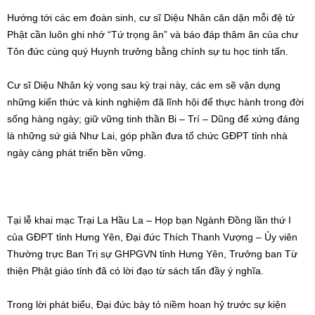
Tại lễ khai mạc Trại La Hầu La – Họp bạn Ngành Đồng lần thứ I
của GĐPT tỉnh Hưng Yên, Đại đức Thích Thanh Vượng – Ủy viên
Thường trực Ban Trị sự GHPGVN tỉnh Hưng Yên, Trưởng ban Từ
thiện Phật giáo tỉnh đã có lời đạo từ sách tấn đầy ý nghĩa.
Trong lời phát biểu, Đại đức bày tỏ niềm hoan hỷ trước sự kiện
quan trọng này, đồng thời đánh giá cao nỗ lực của Ban Tổ chức
trong việc tạo ra môi trường tu học chuyên nghiệp cho thế hệ trẻ.
Đại đức đã sơ lược về lịch sử hình thành lâu đời của tổ chức GĐPT
Việt Nam và khẳng định tính chuyên nghiệp trong cơ cấu tổ chức
và giáo dục
Đại đức nhấn mạnh tầm quan trọng của Ngành Đồng – lứa tuổi
“búp trên cành”, là nền tảng cho sự phát triển của tổ chức GĐPT.
Qua đó, Đại đức khuyến tấn các Huynh trưởng hãy tiếp tục tận tâm
dìu dắt, các em đoàn sinh cần nỗ lực học tập, tu dưỡng, thực hành
theo gương hạnh của Ngài La Hầu La, để những giá trị tốt đẹp từ