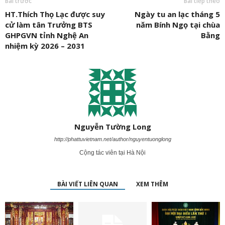
http://phattuvietnam.net/author/nguyentuonglong
Cộng tác viên tại Hà Nội
BÀI VIẾT LIÊN QUAN
XEM THÊM
Phân ban Ni giới TW
Ninh Bình: Hội nghị công
Bắc Ninh: Hòa thượng
thăm, cúng dàng các
bố Quyết định và ra mắt
Thích Thanh Phụng
trường hạ tại Ninh Bình
Phân ban Ni giới tỉnh
được tái suy cử làm
và Hưng Yên: Lan tỏa
nhiệm kỳ 2026-2031
Trưởng Ban Trị sự
tinh thần hộ trì Tam...
GHPGVN tỉnh nhiệm kỳ
2026 – 2031