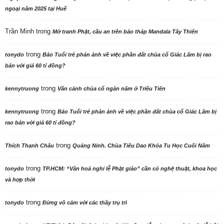
trong
Thích Thanh Châu
Quảng Ninh. Chùa Tiêu Dao Khóa Tu Học Cuối Năm
trong
tonydo
TP.HCM: “Văn hoá nghi lễ Phật giáo” cần có nghệ thuật, khoa học
và hợp thời
trong
tonydo
Đừng vô cảm với các thầy trụ trì
trong
tonydo
HT.Thích Bửu Chánh chia sẻ: Kỹ năng dẫn chương trình các lễ hội
Phật giáo Nam tông
trong
tonydo
Góp ý với Sư cô Thích Nữ Thanh Tâm
BÀI MỚI
Bốn chỗ đứng và một khoảng lặng: nhìn về Lý Nhã Kỳ và Mai Phương
Thúy sau phiên livestream 2,1 triệu người xem
Biệt nghiệp và cộng nghiệp từ phiên livestream 2,1 triệu người xem