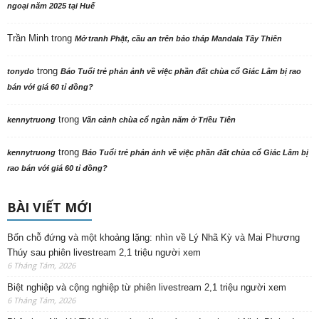
BÀI VIẾT MỚI
Bốn chỗ đứng và một khoảng lặng: nhìn về Lý Nhã Kỳ và Mai Phương
Thúy sau phiên livestream 2,1 triệu người xem
6 Tháng Tám, 2026
Biệt nghiệp và cộng nghiệp từ phiên livestream 2,1 triệu người xem
6 Tháng Tám, 2026
Phân ban Ni giới TW thăm, cúng dàng các trường hạ tại Ninh Bình và
Hưng Yên: Lan tỏa tinh thần hộ trì Tam bảo
6 Tháng Tám, 2026
Ninh Bình: Hội nghị công bố Quyết định và ra mắt Phân ban Ni giới tỉnh
nhiệm kỳ 2026-2031
6 Tháng Tám, 2026
Bắc Ninh: Hòa thượng Thích Thanh Phụng được tái suy cử làm Trưởng
Ban Trị sự GHPGVN tỉnh nhiệm kỳ 2026 – 2031
4 Tháng Tám, 2026