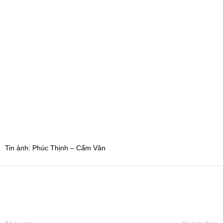
Tin ảnh: Phúc Thịnh – Cẩm Vân
Bài trước
Bài tiếp theo
HT.Thích Thọ Lạc được suy
Ngày tu an lạc tháng 5
cử làm tân Trưởng BTS
năm Bính Ngọ tại chùa
GHPGVN tỉnh Nghệ An
Bằng
nhiệm kỳ 2026 – 2031
Nguyễn Tường Long