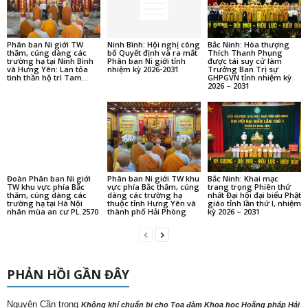
Đoàn Phân ban Ni giới
Phân ban Ni giới TW khu
Bắc Ninh: Khai mạc
TW khu vực phía Bắc
vực phía Bắc thăm, cúng
trang trọng Phiên thứ
thăm, cúng dàng các
dàng các trường hạ
nhất Đại hội đại biểu Phật
trường hạ tại Hà Nội
thuộc tỉnh Hưng Yên và
giáo tỉnh lần thứ I, nhiệm
nhân mùa an cư PL.2570
thành phố Hải Phòng
kỳ 2026 – 2031
PHẢN HỒI GẦN ĐÂY
Nguyên Cần
trong
Không khí chuẩn bị cho Tọa đàm Khoa học Hoằng pháp Hải
ngoại năm 2025 tại Huế
Trần Minh
trong
Mở tranh Phật, cầu an trên bảo tháp Mandala Tây Thiên
trong
tonydo
Báo Tuổi trẻ phản ảnh về việc phần đất chùa cổ Giác Lâm bị rao
bán với giá 60 tỉ đồng?
trong
kennytruong
Vãn cảnh chùa cổ ngàn năm ở Triều Tiên
trong
kennytruong
Báo Tuổi trẻ phản ảnh về việc phần đất chùa cổ Giác Lâm bị
rao bán với giá 60 tỉ đồng?