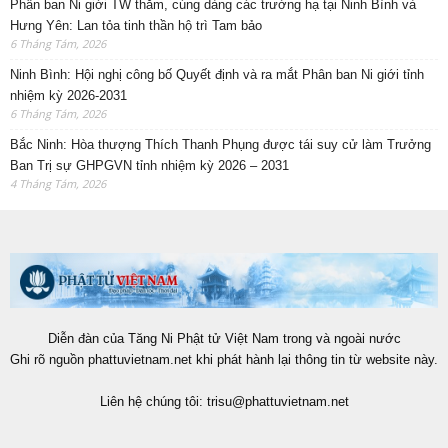
Diễn đàn của Tăng Ni Phật tử Việt Nam trong và ngoài nước
Ghi rõ nguồn phattuvietnam.net khi phát hành lại thông tin từ website này.
Liên hệ chúng tôi:
trisu@phattuvietnam.net
NHIỀU BÀI HƠN NỮA
Bốn chỗ đứng và một khoảng lặng: nhìn về
Lý Nhã...
Bài nổi bật
6 Tháng Tám, 2026
Biệt nghiệp và cộng nghiệp từ phiên
livestream 2,1 triệu người...
Bài nổi bật
6 Tháng Tám, 2026