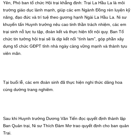
Tại buổi lễ, các em đoàn sinh đã thực hiện nghi thức dâng hoa
cúng dường trang nghiêm.
Sau khi Huynh trưởng Dương Văn Tiến đọc quyết định thành lập
Ban Quản trại, Ni sư Thích Đàm Mơ trao quyết định cho ban quản
Trại.
Huynh trưởng Phúc Từ – Đỗ Văn Huynh, Trại trưởng, đã trao còi
lệnh cho Huynh trưởng Thiên Tài – Bùi Tuấn Anh, Trưởng khối Sinh
hoạt – Đời sống, chính thức khởi động các hoạt động hội trại.
Phát biểu tại lễ khai mạc, cư sĩ Diệu Nhân – Nguyễn Xuân Loan đã