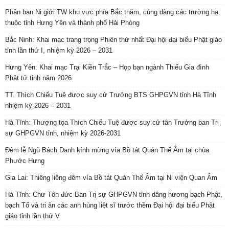
sự GHPGVN tỉnh, nhiệm kỳ 2026-2031
Đêm lễ Ngũ Bách Danh kính mừng vía Bồ tát Quán Thế Âm tại chùa
Phước Hưng
Gia Lai: Thiêng liêng đêm vía Bồ tát Quán Thế Âm tại Ni viện Quan Âm
Hà Tĩnh: Chư Tôn đức Ban Trị sự GHPGVN tỉnh dâng hương bạch Phật,
bạch Tổ và tri ân các anh hùng liệt sĩ trước thềm Đại hội đại biểu Phật
giáo tỉnh lần thứ V
Hà Tĩnh: Mọi công tác chuẩn bị sẵn sàng cho Đại hội đại biểu Phật giáo
tỉnh lần thứ V, nhiệm kỳ 2026 – 2031
Ninh Bình: Ban Trị sự GHPGVN tỉnh và BĐD Phật giáo Liên xã Vụ Bản,
Ý Yên, Bình Lục, Nghĩa Hưng chúc mừng Ban Dân tộc và Tôn giáo tỉnh
nhân ngày truyền thống
Hà Nội: GHPGVN chúc mừng ngày truyền thống ngành quản lý Nhà
nước về Tôn giáo
Ninh Bình: Đại lễ cất nóc Nhà thờ tổ Tổ đình Đỗ Linh Quang Tự ( Chùa
Đọ)
Ban Chỉ đạo Đại hội Đại biểu Phật giáo toàn quốc lần thứ X (2026 – 2031)