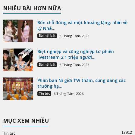
Phân ban Ni giới TW thăm, cúng dàng các
trường hạ...
Tin tức
6 Tháng Tám, 2026
MỤC XEM NHIỀU
17912
Tin tức
4928
Blog chùa
2118
Bài nổi bật
1932
Tuổi trẻ
1836
Quốc tế
1565
Từ thiện
1278
Văn hóa