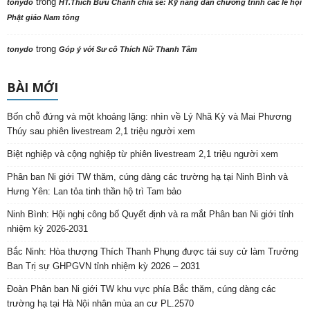
Phân ban Ni giới TW thăm, cúng dàng các trường hạ tại Ninh Bình và
Hưng Yên: Lan tỏa tinh thần hộ trì Tam bảo
Ninh Bình: Hội nghị công bố Quyết định và ra mắt Phân ban Ni giới tỉnh
nhiệm kỳ 2026-2031
Bắc Ninh: Hòa thượng Thích Thanh Phụng được tái suy cử làm Trưởng
Ban Trị sự GHPGVN tỉnh nhiệm kỳ 2026 – 2031
Đoàn Phân ban Ni giới TW khu vực phía Bắc thăm, cúng dàng các
trường hạ tại Hà Nội nhân mùa an cư PL.2570
Phân ban Ni giới TW khu vực phía Bắc thăm, cúng dàng các trường hạ
thuộc tỉnh Hưng Yên và thành phố Hải Phòng
Bắc Ninh: Khai mạc trang trọng Phiên thứ nhất Đại hội đại biểu Phật giáo
tỉnh lần thứ I, nhiệm kỳ 2026 – 2031
Hưng Yên: Khai mạc Trại Kiền Trắc – Họp bạn ngành Thiếu Gia đình
Phật tử tỉnh năm 2026
TT. Thích Chiếu Tuệ được suy cử Trưởng BTS GHPGVN tỉnh Hà Tĩnh
nhiệm kỳ 2026 – 2031
Hà Tĩnh: Thượng tọa Thích Chiếu Tuệ được suy cử tân Trưởng ban Trị