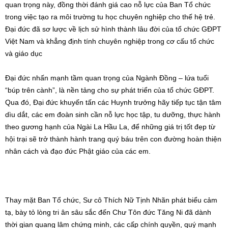
hội trại sẽ trở thành hành trang quý báu trên con đường hoàn thiện
nhân cách và đạo đức Phật giáo của các em.
Thay mặt Ban Tổ chức, Sư cô Thích Nữ Tịnh Nhãn phát biểu cảm
tạ, bày tỏ lòng tri ân sâu sắc đến Chư Tôn đức Tăng Ni đã dành
thời gian quang lâm chứng minh, các cấp chính quyền, quý mạnh
thường quân và gia đình các em đoàn sinh đã nhiệt tâm hỗ trợ để
hội trại được diễn ra thành công. Sư cô cũng ghi nhận công lao
đóng góp, tinh thần “không quản ngại gian khó” của đội ngũ Huynh
trưởng trong suốt thời gian chuẩn bị.
Buổi lễ khép lại trong niềm hoan hỷ và tinh thần đoàn kết. Trại La
Hầu La – Họp bạn Ngành Đồng lần thứ I tại Hưng Yên không chỉ là
dịp để các em vui chơi, giao lưu mà còn đánh dấu một bước phát