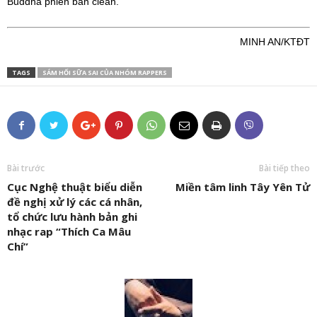
Buddha phiên bản clean.
MINH AN/KTĐT
TAGS
SÁM HỐI SỮA SAI CỦA NHÓM RAPPERS
Bài trước
Bài tiếp theo
Cục Nghệ thuật biểu diễn
Miền tâm linh Tây Yên Tử
đề nghị xử lý các cá nhân,
tổ chức lưu hành bản ghi
nhạc rap “Thích Ca Mâu
Chí”