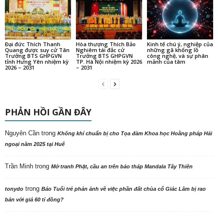
Đại đức Thích Thanh
Hòa thượng Thích Bảo
Kinh tế chú ý, nghiệp của
Quang được suy cử Tân
Nghiêm tái đắc cử
những gã khổng lồ
Trưởng BTS GHPGVN
Trưởng BTS GHPGVN
công nghệ, và sự phân
tỉnh Hưng Yên nhiệm kỳ
TP. Hà Nội nhiệm kỳ 2026
mảnh của tâm
2026 – 2031
– 2031
PHẢN HỒI GẦN ĐÂY
Nguyên Cần
trong
Không khí chuẩn bị cho Tọa đàm Khoa học Hoằng pháp Hải
ngoại năm 2025 tại Huế
Trần Minh
trong
Mở tranh Phật, cầu an trên bảo tháp Mandala Tây Thiên
trong
tonydo
Báo Tuổi trẻ phản ảnh về việc phần đất chùa cổ Giác Lâm bị rao
bán với giá 60 tỉ đồng?