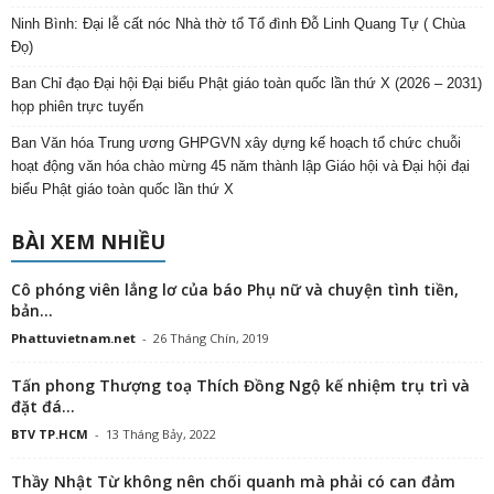
Ninh Bình: Đại lễ cất nóc Nhà thờ tổ Tổ đình Đỗ Linh Quang Tự ( Chùa
Đọ)
Ban Chỉ đạo Đại hội Đại biểu Phật giáo toàn quốc lần thứ X (2026 – 2031)
họp phiên trực tuyến
Ban Văn hóa Trung ương GHPGVN xây dựng kế hoạch tổ chức chuỗi
hoạt động văn hóa chào mừng 45 năm thành lập Giáo hội và Đại hội đại
biểu Phật giáo toàn quốc lần thứ X
BÀI XEM NHIỀU
Cô phóng viên lẳng lơ của báo Phụ nữ và chuyện tình tiền,
bản...
Phattuvietnam.net
-
26 Tháng Chín, 2019
Tấn phong Thượng toạ Thích Đồng Ngộ kế nhiệm trụ trì và
đặt đá...
BTV TP.HCM
-
13 Tháng Bảy, 2022
Thầy Nhật Từ không nên chối quanh mà phải có can đảm