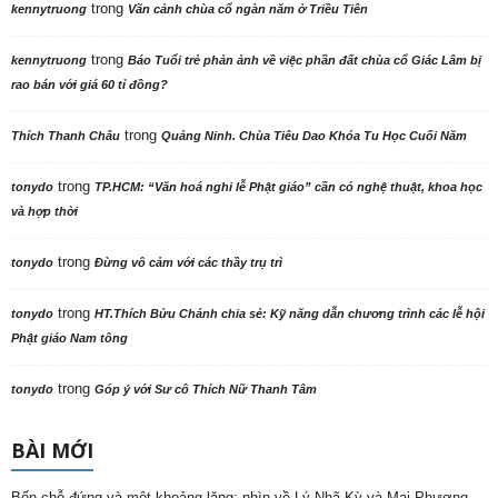
trong
kennytruong
Vãn cảnh chùa cổ ngàn năm ở Triều Tiên
trong
kennytruong
Báo Tuổi trẻ phản ảnh về việc phần đất chùa cổ Giác Lâm bị
rao bán với giá 60 tỉ đồng?
trong
Thích Thanh Châu
Quảng Ninh. Chùa Tiêu Dao Khóa Tu Học Cuối Năm
trong
tonydo
TP.HCM: “Văn hoá nghi lễ Phật giáo” cần có nghệ thuật, khoa học
và hợp thời
trong
tonydo
Đừng vô cảm với các thầy trụ trì
trong
tonydo
HT.Thích Bửu Chánh chia sẻ: Kỹ năng dẫn chương trình các lễ hội
Phật giáo Nam tông
trong
tonydo
Góp ý với Sư cô Thích Nữ Thanh Tâm
BÀI MỚI
Bốn chỗ đứng và một khoảng lặng: nhìn về Lý Nhã Kỳ và Mai Phương