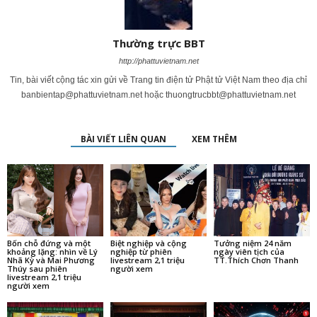
Thường trực BBT
http://phattuvietnam.net
Tin, bài viết cộng tác xin gửi về Trang tin điện tử Phật tử Việt Nam theo địa chỉ
banbientap@phattuvietnam.net
hoặc
thuongtrucbbt@phattuvietnam.net
BÀI VIẾT LIÊN QUAN
XEM THÊM
Bốn chỗ đứng và một
Biệt nghiệp và cộng
Tưởng niệm 24 năm
khoảng lặng: nhìn về Lý
nghiệp từ phiên
ngày viên tịch của
Nhã Kỳ và Mai Phương
livestream 2,1 triệu
TT.Thích Chơn Thanh
Thúy sau phiên
người xem
livestream 2,1 triệu
người xem