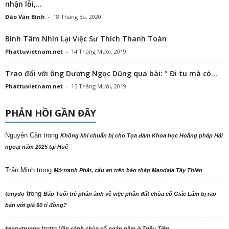
nhận lỗi,...
Đào Văn Bình
-
18 Tháng Ba, 2020
Bình Tâm Nhìn Lại Việc Sư Thích Thanh Toàn
Phattuvietnam.net
-
14 Tháng Mười, 2019
Trao đổi với ông Dương Ngọc Dũng qua bài: “ Đi tu mà có...
Phattuvietnam.net
-
15 Tháng Mười, 2019
PHẢN HỒI GẦN ĐÂY
Nguyên Cần
trong
Không khí chuẩn bị cho Tọa đàm Khoa học Hoằng pháp Hải
ngoại năm 2025 tại Huế
Trần Minh
trong
Mở tranh Phật, cầu an trên bảo tháp Mandala Tây Thiên
trong
tonydo
Báo Tuổi trẻ phản ảnh về việc phần đất chùa cổ Giác Lâm bị rao
bán với giá 60 tỉ đồng?
trong
kennytruong
Vãn cảnh chùa cổ ngàn năm ở Triều Tiên