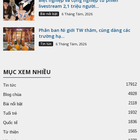
Biệt nghiệp và cộng nghiệp từ phiên
livestream 2,1 triệu người...
Bài nổi bật
6 Tháng Tám, 2026
Phân ban Ni giới TW thăm, cúng dàng các
trường hạ...
Tin tức
6 Tháng Tám, 2026
MỤC XEM NHIỀU
17912
Tin tức
4928
Blog chùa
2118
Bài nổi bật
1932
Tuổi trẻ
1836
Quốc tế
1565
Từ thiện