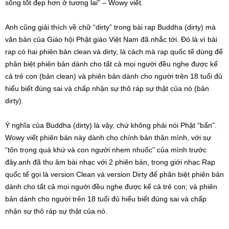
sống tốt đẹp hơn ở tương lai” – Wowy viết.
Anh cũng giải thích về chữ “dirty” trong bài rap Buddha (dirty) mà
văn bản của Giáo hội Phật giáo Việt Nam đã nhắc tới. Đó là vì bài
rap có hai phiên bản clean và dirty, là cách mà rap quốc tế dùng để
phân biệt phiên bản dành cho tất cả mọi người đều nghe được kể
cả trẻ con (bản clean) và phiên bản dành cho người trên 18 tuổi đủ
hiểu biết đúng sai và chấp nhận sự thô ráp sự thật của nó (bản
dirty).
Ý nghĩa của Buddha (dirty) là vậy, chứ không phải nói Phật “bẩn”.
Wowy viết phiên bản này dành cho chính bản thân mình, với sự
“tôn trọng quá khứ và con người nhem nhuốc” của mình trước
đây.anh đã thu âm bài nhạc với 2 phiên bản, trong giới nhạc Rap
quốc tế gọi là version Clean và version Dirty để phân biệt phiên bản
dành cho tất cả mọi người đều nghe được kể cả trẻ con; và phiên
bản dành cho người trên 18 tuổi đủ hiểu biết đúng sai và chấp
nhận sự thô ráp sự thật của nó.