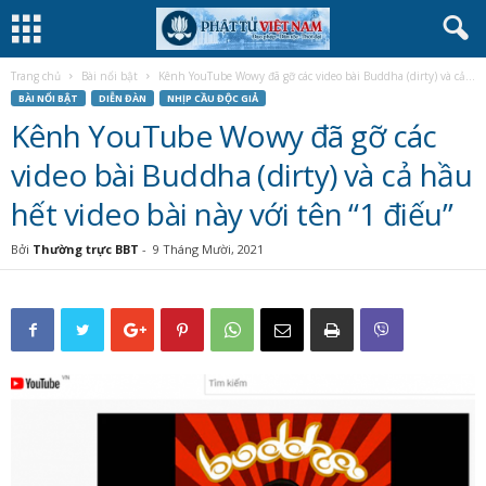
Trang chủ
Bài nổi bật
Kênh YouTube Wowy đã gỡ các video bài Buddha (dirty) và cả...
BÀI NỔI BẬT
DIỄN ĐÀN
NHỊP CẦU ĐỘC GIẢ
Kênh YouTube Wowy đã gỡ các
video bài Buddha (dirty) và cả hầu
hết video bài này với tên “1 điếu”
Bởi
Thường trực BBT
-
9 Tháng Mười, 2021