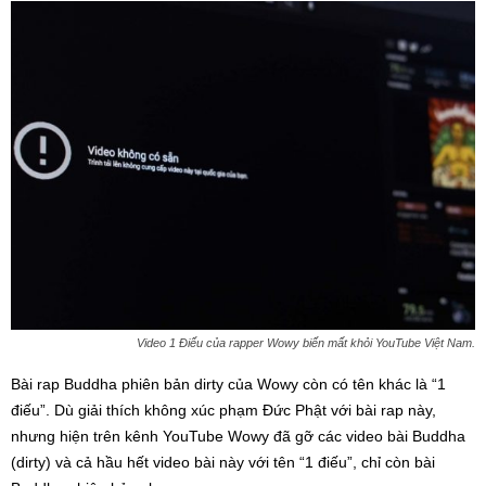
Video 1 Điếu của rapper Wowy biến mất khỏi YouTube Việt Nam.
Bài rap Buddha phiên bản dirty của Wowy còn có tên khác là “1
điếu”. Dù giải thích không xúc phạm Đức Phật với bài rap này,
nhưng hiện trên kênh YouTube Wowy đã gỡ các video bài Buddha
(dirty) và cả hầu hết video bài này với tên “1 điếu”, chỉ còn bài