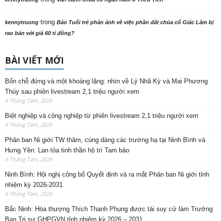
trong
kennytruong
Báo Tuổi trẻ phản ảnh về việc phần đất chùa cổ Giác Lâm bị
rao bán với giá 60 tỉ đồng?
BÀI VIẾT MỚI
Bốn chỗ đứng và một khoảng lặng: nhìn về Lý Nhã Kỳ và Mai Phương
Thúy sau phiên livestream 2,1 triệu người xem
6 Tháng Tám, 2026
Biệt nghiệp và cộng nghiệp từ phiên livestream 2,1 triệu người xem
6 Tháng Tám, 2026
Phân ban Ni giới TW thăm, cúng dàng các trường hạ tại Ninh Bình và
Hưng Yên: Lan tỏa tinh thần hộ trì Tam bảo
6 Tháng Tám, 2026
Ninh Bình: Hội nghị công bố Quyết định và ra mắt Phân ban Ni giới tỉnh
nhiệm kỳ 2026-2031
6 Tháng Tám, 2026
Bắc Ninh: Hòa thượng Thích Thanh Phụng được tái suy cử làm Trưởng
Ban Trị sự GHPGVN tỉnh nhiệm kỳ 2026 – 2031