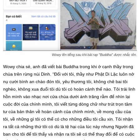
Wowy lên tiếng sau khi bài rap ”Buddha” được nhắc tên.
Wowy chia sẻ, anh đã viết bài Buddha trong khi ở cạnh thầy trong
chùa trên rừng núi Dinh. “Đối với tôi, thầy như Phật Di Lặc luôn nở
nụ cười bình an chào đón tôi, yêu thương tôi, không chê bai tôi
nghèo, không xua đuổi tôi dù tôi có hoàn cảnh thế nào. Tôi trải linh
hồn mình vào nhạc nơi cửa chùa dưới ánh trăng rằm để nhìn lại
cuộc đời của chính mình, tôi viết từng dòng chữ như trút trọn tâm
tư của bản thân về hoàn cảnh của chính mình, về mong cầu của
tôi, về những gì tôi có thể có cho những điều tôi cầu xin. Tôi nhận
ra tất cả những thứ tôi có dù là tệ hại của lúc này nhưng Người đã
ban cho tôi để tôi thấy và nhận ra tôi sẽ có thể thay đổi để có cuộc