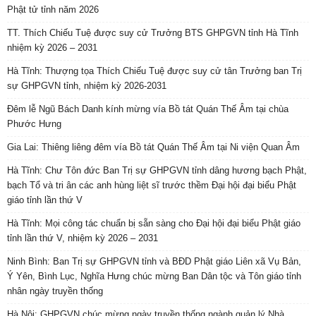
Phật tử tỉnh năm 2026
TT. Thích Chiếu Tuệ được suy cử Trưởng BTS GHPGVN tỉnh Hà Tĩnh
nhiệm kỳ 2026 – 2031
Hà Tĩnh: Thượng tọa Thích Chiếu Tuệ được suy cử tân Trưởng ban Trị
sự GHPGVN tỉnh, nhiệm kỳ 2026-2031
Đêm lễ Ngũ Bách Danh kính mừng vía Bồ tát Quán Thế Âm tại chùa
Phước Hưng
Gia Lai: Thiêng liêng đêm vía Bồ tát Quán Thế Âm tại Ni viện Quan Âm
Hà Tĩnh: Chư Tôn đức Ban Trị sự GHPGVN tỉnh dâng hương bạch Phật,
bạch Tổ và tri ân các anh hùng liệt sĩ trước thềm Đại hội đại biểu Phật
giáo tỉnh lần thứ V
Hà Tĩnh: Mọi công tác chuẩn bị sẵn sàng cho Đại hội đại biểu Phật giáo
tỉnh lần thứ V, nhiệm kỳ 2026 – 2031
Ninh Bình: Ban Trị sự GHPGVN tỉnh và BĐD Phật giáo Liên xã Vụ Bản,
Ý Yên, Bình Lục, Nghĩa Hưng chúc mừng Ban Dân tộc và Tôn giáo tỉnh
nhân ngày truyền thống
Hà Nội: GHPGVN chúc mừng ngày truyền thống ngành quản lý Nhà