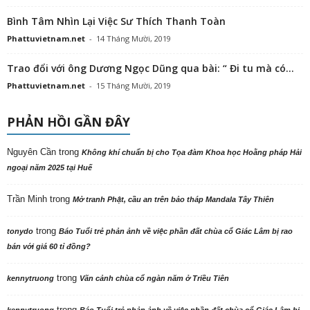
Bình Tâm Nhìn Lại Việc Sư Thích Thanh Toàn
Phattuvietnam.net
-
14 Tháng Mười, 2019
Trao đổi với ông Dương Ngọc Dũng qua bài: “ Đi tu mà có...
Phattuvietnam.net
-
15 Tháng Mười, 2019
PHẢN HỒI GẦN ĐÂY
Nguyên Cần
trong
Không khí chuẩn bị cho Tọa đàm Khoa học Hoằng pháp Hải
ngoại năm 2025 tại Huế
Trần Minh
trong
Mở tranh Phật, cầu an trên bảo tháp Mandala Tây Thiên
trong
tonydo
Báo Tuổi trẻ phản ảnh về việc phần đất chùa cổ Giác Lâm bị rao
bán với giá 60 tỉ đồng?
trong
kennytruong
Vãn cảnh chùa cổ ngàn năm ở Triều Tiên
trong