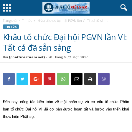
Trang chủ
Tin tức
Khâu tổ chức Đại hội PGVN lần VI: Tất cả đã sẵn...
TIN TỨC
Khâu tổ chức Đại hội PGVN lần VI:
Tất cả đã sẵn sàng
Bởi
(phattuvietnam.net)
-
20 Tháng Mười Một, 2007
Đến nay, công tác kiện toàn về mặt nhân sự và cơ cấu tổ chức Phân
ban tổ chức Đại hội VI đã cơ bản được hoàn tất và bước vào triển khai
thực hiện Phật sự.