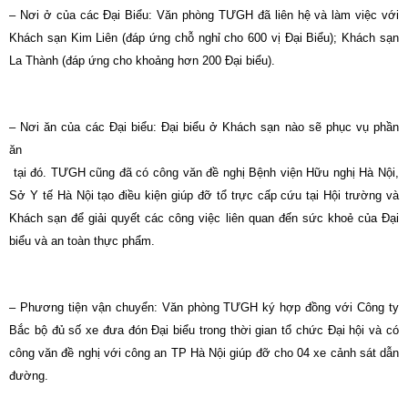
– Nơi ở của các Đại Biểu: Văn phòng TƯGH đã liên hệ và làm việc với
Khách sạn Kim Liên (đáp ứng chỗ nghỉ cho 600 vị Đại Biểu); Khách sạn
La Thành (đáp ứng cho khoảng hơn 200 Đại biểu).
– Nơi ăn của các Đại biểu: Đại biểu ở Khách sạn nào sẽ phục vụ phần
ăn
tại đó. TƯGH cũng đã có công văn đề nghị Bệnh viện Hữu nghị Hà Nội,
Sở Y tế Hà Nội tạo điều kiện giúp đỡ tổ trực cấp cứu tại Hội trường và
Khách sạn để giải quyết các công việc liên quan đến sức khoẻ của Đại
biểu và an toàn thực phẩm.
– Phương tiện vận chuyển: Văn phòng TƯGH ký hợp đồng với Công ty
Bắc bộ đủ số xe đưa đón Đại biểu trong thời gian tổ chức Đại hội và có
công văn đề nghị với công an TP Hà Nội giúp đỡ cho 04 xe cảnh sát dẫn
đường.