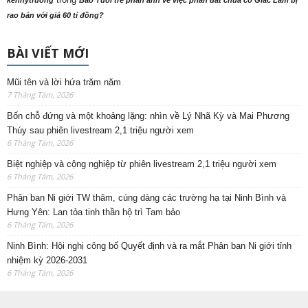
kennytruong
Báo Tuổi trẻ phản ảnh về việc phần đất chùa cổ Giác Lâm bị
rao bán với giá 60 tỉ đồng?
BÀI VIẾT MỚI
Mũi tên và lời hứa trăm năm
7 Tháng Tám, 2026
Bốn chỗ đứng và một khoảng lặng: nhìn về Lý Nhã Kỳ và Mai Phương
Thúy sau phiên livestream 2,1 triệu người xem
6 Tháng Tám, 2026
Biệt nghiệp và cộng nghiệp từ phiên livestream 2,1 triệu người xem
6 Tháng Tám, 2026
Phân ban Ni giới TW thăm, cúng dàng các trường hạ tại Ninh Bình và
Hưng Yên: Lan tỏa tinh thần hộ trì Tam bảo
6 Tháng Tám, 2026
Ninh Bình: Hội nghị công bố Quyết định và ra mắt Phân ban Ni giới tỉnh
nhiệm kỳ 2026-2031
6 Tháng Tám, 2026