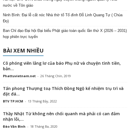
nước về Tôn giáo
Ninh Bình: Đại lễ cất nóc Nhà thờ tổ Tổ đình Đỗ Linh Quang Tự ( Chùa
Đọ)
Ban Chỉ đạo Đại hội Đại biểu Phật giáo toàn quốc lần thứ X (2026 – 2031)
họp phiên trực tuyến
BÀI XEM NHIỀU
Cô phóng viên lẳng lơ của báo Phụ nữ và chuyện tình tiền,
bản...
Phattuvietnam.net
-
26 Tháng Chín, 2019
Tấn phong Thượng toạ Thích Đồng Ngộ kế nhiệm trụ trì và
đặt đá...
BTV TP.HCM
-
13 Tháng Bảy, 2022
Thầy Nhật Từ không nên chối quanh mà phải có can đảm
nhận lỗi,...
Đào Văn Bình
-
18 Tháng Ba, 2020