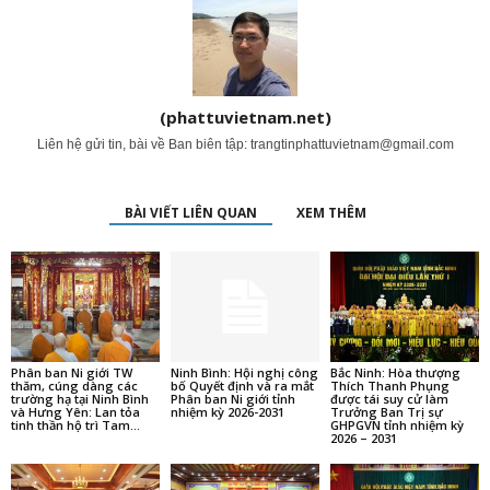
(phattuvietnam.net)
Liên hệ gửi tin, bài về Ban biên tập:
trangtinphattuvietnam@gmail.com
BÀI VIẾT LIÊN QUAN
XEM THÊM
Phân ban Ni giới TW
Ninh Bình: Hội nghị công
Bắc Ninh: Hòa thượng
thăm, cúng dàng các
bố Quyết định và ra mắt
Thích Thanh Phụng
trường hạ tại Ninh Bình
Phân ban Ni giới tỉnh
được tái suy cử làm
và Hưng Yên: Lan tỏa
nhiệm kỳ 2026-2031
Trưởng Ban Trị sự
tinh thần hộ trì Tam...
GHPGVN tỉnh nhiệm kỳ
2026 – 2031