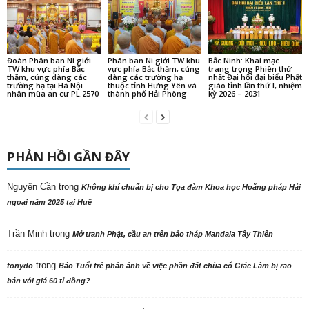
Đoàn Phân ban Ni giới
Phân ban Ni giới TW khu
Bắc Ninh: Khai mạc
TW khu vực phía Bắc
vực phía Bắc thăm, cúng
trang trọng Phiên thứ
thăm, cúng dàng các
dàng các trường hạ
nhất Đại hội đại biểu Phật
trường hạ tại Hà Nội
thuộc tỉnh Hưng Yên và
giáo tỉnh lần thứ I, nhiệm
nhân mùa an cư PL.2570
thành phố Hải Phòng
kỳ 2026 – 2031
PHẢN HỒI GẦN ĐÂY
Nguyên Cần
trong
Không khí chuẩn bị cho Tọa đàm Khoa học Hoằng pháp Hải
ngoại năm 2025 tại Huế
Trần Minh
trong
Mở tranh Phật, cầu an trên bảo tháp Mandala Tây Thiên
trong
tonydo
Báo Tuổi trẻ phản ảnh về việc phần đất chùa cổ Giác Lâm bị rao
bán với giá 60 tỉ đồng?