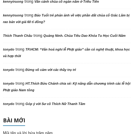
trong
kennytruong
Vãn cảnh chùa cổ ngàn năm ở Triều Tiên
trong
kennytruong
Báo Tuổi trẻ phản ảnh về việc phần đất chùa cổ Giác Lâm bị
rao bán với giá 60 tỉ đồng?
trong
Thích Thanh Châu
Quảng Ninh. Chùa Tiêu Dao Khóa Tu Học Cuối Năm
trong
tonydo
TP.HCM: “Văn hoá nghi lễ Phật giáo” cần có nghệ thuật, khoa học
và hợp thời
trong
tonydo
Đừng vô cảm với các thầy trụ trì
trong
tonydo
HT.Thích Bửu Chánh chia sẻ: Kỹ năng dẫn chương trình các lễ hội
Phật giáo Nam tông
trong
tonydo
Góp ý với Sư cô Thích Nữ Thanh Tâm
BÀI MỚI
Mũi tên và lời hứa trăm năm