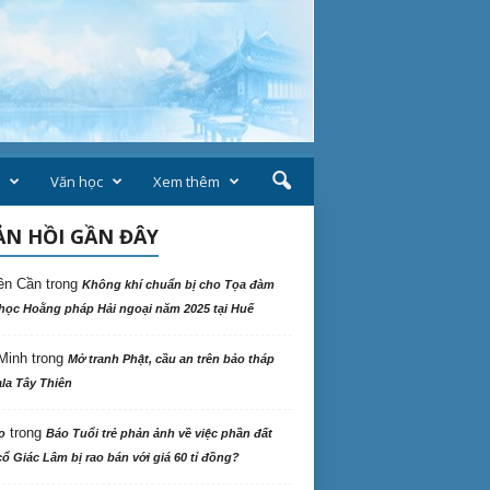
Văn học
Xem thêm
N HỒI GẦN ĐÂY
ên Cần
trong
Không khí chuẩn bị cho Tọa đàm
học Hoằng pháp Hải ngoại năm 2025 tại Huế
Minh
trong
Mở tranh Phật, cầu an trên bảo tháp
la Tây Thiên
trong
o
Báo Tuổi trẻ phản ảnh về việc phần đất
ổ Giác Lâm bị rao bán với giá 60 tỉ đồng?