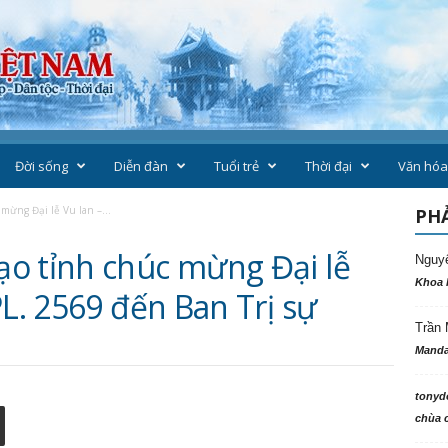
Đời sống
Diễn đàn
Tuổi trẻ
Thời đại
Văn hóa
mừng Đại lễ Vu lan –...
PHẢ
o tỉnh chúc mừng Đại lễ
Nguy
Khoa 
PL. 2569 đến Ban Trị sự
Trần 
Manda
tonyd
chùa c