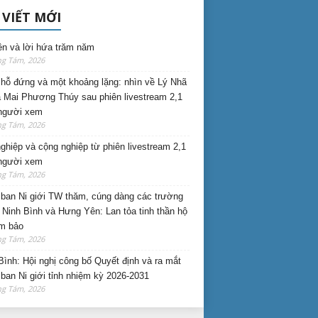
 VIẾT MỚI
ên và lời hứa trăm năm
ng Tám, 2026
hỗ đứng và một khoảng lặng: nhìn về Lý Nhã
 Mai Phương Thúy sau phiên livestream 2,1
 người xem
ng Tám, 2026
nghiệp và cộng nghiệp từ phiên livestream 2,1
 người xem
ng Tám, 2026
ban Ni giới TW thăm, cúng dàng các trường
i Ninh Bình và Hưng Yên: Lan tỏa tinh thần hộ
am bảo
ng Tám, 2026
Bình: Hội nghị công bố Quyết định và ra mắt
ban Ni giới tỉnh nhiệm kỳ 2026-2031
ng Tám, 2026