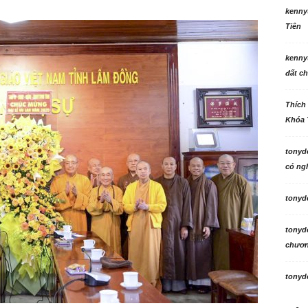
kenny
Tiên
kenny
đất ch
Thích
Khóa 
tonyd
có ngh
tonyd
tonyd
chương
tonyd