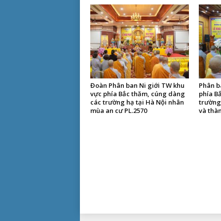
Đoàn Phân ban Ni giới TW khu
Phân b
vực phía Bắc thăm, cúng dàng
phía B
các trường hạ tại Hà Nội nhân
trường
mùa an cư PL.2570
và thà