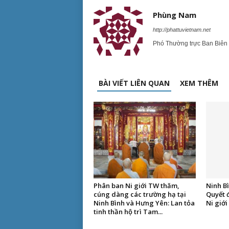
Phùng Nam
http://phattuvietnam.net
Phó Thường trực Ban Biên 
BÀI VIẾT LIÊN QUAN
XEM THÊM
Phân ban Ni giới TW thăm,
Ninh Bì
cúng dàng các trường hạ tại
Quyết 
Ninh Bình và Hưng Yên: Lan tỏa
Ni giới
tinh thần hộ trì Tam...