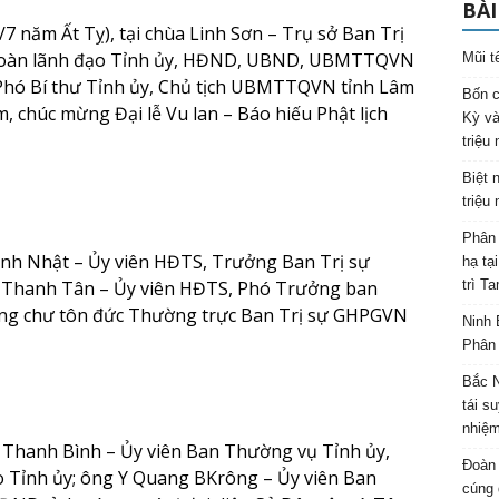
BÀI
 năm Ất Tỵ), tại chùa Linh Sơn – Trụ sở Ban Trị
đoàn lãnh đạo Tỉnh ủy, HĐND, UBND, UBMTTQVN
Mũi t
hó Bí thư Tỉnh ủy, Chủ tịch UBMTTQVN tỉnh Lâm
Bốn c
 chúc mừng Đại lễ Vu lan – Báo hiếu Phật lịch
Kỳ và
triệu
Biệt 
triệu
Phân 
inh Nhật – Ủy viên HĐTS, Trưởng Ban Trị sự
hạ tạ
 Thanh Tân – Ủy viên HĐTS, Phó Trưởng ban
trì T
ng chư tôn đức Thường trực Ban Trị sự GHPGVN
Ninh 
Phân 
Bắc N
tái s
nhiệm
 Thanh Bình – Ủy viên Ban Thường vụ Tỉnh ủy,
Đoàn 
 Tỉnh ủy; ông Y Quang BKrông – Ủy viên Ban
cúng 