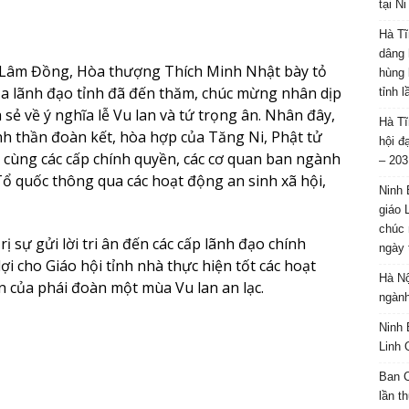
tại N
Hà Tĩ
dâng 
 Lâm Đồng, Hòa thượng Thích Minh Nhật bày tỏ
hùng 
a lãnh đạo tỉnh đã đến thăm, chúc mừng nhân dịp
tỉnh 
 sẻ về ý nghĩa lễ Vu lan và tứ trọng ân. Nhân đây,
Hà Tĩ
 thần đoàn kết, hòa hợp của Tăng Ni, Phật tử
hội đ
 cùng các cấp chính quyền, các cơ quan ban ngành
– 203
ổ quốc thông qua các hoạt động an sinh xã hội,
Ninh 
giáo 
chúc 
 sự gửi lời tri ân đến các cấp lãnh đạo chính
ngày 
ợi cho Giáo hội tỉnh nhà thực hiện tốt các hoạt
Hà Nộ
n của phái đoàn một mùa Vu lan an lạc.
ngành
Ninh 
Linh 
Ban C
lần t