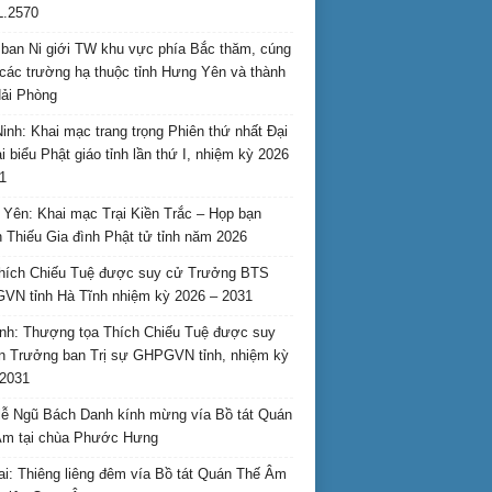
L.2570
ban Ni giới TW khu vực phía Bắc thăm, cúng
các trường hạ thuộc tỉnh Hưng Yên và thành
ải Phòng
inh: Khai mạc trang trọng Phiên thứ nhất Đại
ại biểu Phật giáo tỉnh lần thứ I, nhiệm kỳ 2026
1
Yên: Khai mạc Trại Kiền Trắc – Họp bạn
 Thiếu Gia đình Phật tử tỉnh năm 2026
hích Chiếu Tuệ được suy cử Trưởng BTS
N tỉnh Hà Tĩnh nhiệm kỳ 2026 – 2031
nh: Thượng tọa Thích Chiếu Tuệ được suy
n Trưởng ban Trị sự GHPGVN tỉnh, nhiệm kỳ
2031
ễ Ngũ Bách Danh kính mừng vía Bồ tát Quán
Âm tại chùa Phước Hưng
ai: Thiêng liêng đêm vía Bồ tát Quán Thế Âm