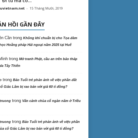
“ Đi tu mà có...
uvietnam.net
-
15 Tháng Mười, 2019
N HỒI GẦN ĐÂY
ên Cần
trong
Không khí chuẩn bị cho Tọa đàm
học Hoằng pháp Hải ngoại năm 2025 tại Huế
Minh
trong
Mở tranh Phật, cầu an trên bảo tháp
la Tây Thiên
trong
o
Báo Tuổi trẻ phản ảnh về việc phần đất
ổ Giác Lâm bị rao bán với giá 60 tỉ đồng?
trong
truong
Vãn cảnh chùa cổ ngàn năm ở Triều
trong
truong
Báo Tuổi trẻ phản ảnh về việc phần
ùa cổ Giác Lâm bị rao bán với giá 60 tỉ đồng?