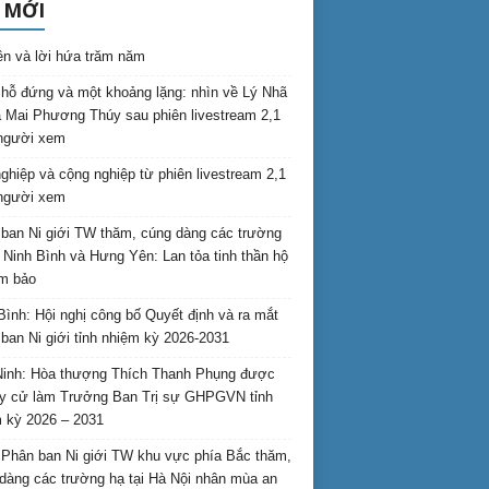
 MỚI
ên và lời hứa trăm năm
hỗ đứng và một khoảng lặng: nhìn về Lý Nhã
 Mai Phương Thúy sau phiên livestream 2,1
 người xem
nghiệp và cộng nghiệp từ phiên livestream 2,1
 người xem
ban Ni giới TW thăm, cúng dàng các trường
i Ninh Bình và Hưng Yên: Lan tỏa tinh thần hộ
am bảo
Bình: Hội nghị công bố Quyết định và ra mắt
ban Ni giới tỉnh nhiệm kỳ 2026-2031
inh: Hòa thượng Thích Thanh Phụng được
uy cử làm Trưởng Ban Trị sự GHPGVN tỉnh
 kỳ 2026 – 2031
Phân ban Ni giới TW khu vực phía Bắc thăm,
dàng các trường hạ tại Hà Nội nhân mùa an