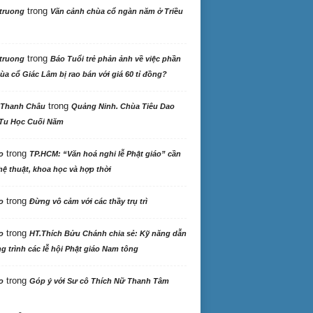
trong
truong
Vãn cảnh chùa cổ ngàn năm ở Triều
trong
truong
Báo Tuổi trẻ phản ảnh về việc phần
ùa cổ Giác Lâm bị rao bán với giá 60 tỉ đồng?
trong
 Thanh Châu
Quảng Ninh. Chùa Tiêu Dao
Tu Học Cuối Năm
trong
o
TP.HCM: “Văn hoá nghi lễ Phật giáo” cần
ệ thuật, khoa học và hợp thời
trong
o
Đừng vô cảm với các thầy trụ trì
trong
o
HT.Thích Bửu Chánh chia sẻ: Kỹ năng dẫn
 trình các lễ hội Phật giáo Nam tông
trong
o
Góp ý với Sư cô Thích Nữ Thanh Tâm