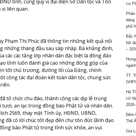
ND tỉnh, cùng quý vị đại diện Sở Dân tộc và Tôn
cư P
vị liên quan.
Phân 
dàng 
phố H
Bắc N
 ủy Phạm Thị Phúc đã thông tin những kết quả nổi
hội đ
rong những tháng đầu sau sáp nhập. Bà khẳng định,
– 203
a các các tầng lớp nhân dân đặc biệt là đông đảo
Hưng 
 đạo tỉnh luôn đánh giá cao những đóng góp của
ngành
ện tốt chủ trương, đường lối của Đảng, chính
TT. T
tốt công tác đại đoàn kết toàn dân tộc, chung sức
GHPGV
riển.
Hà Tĩ
đã tổ chức chu đáo, thành công các dịp lễ trọng
cử tâ
i tươi, an lạc trong đồng bào Phật tử và nhân dân.
2026-
 lịch 2569, thay mặt Tỉnh ủy, HĐND, UBND,
Đêm l
đã có lời chúc tốt đẹp đến chư tôn đức lãnh đạo
Thế 
ồng bào Phật tử trong tỉnh sức khỏe, an vui.
Gia L