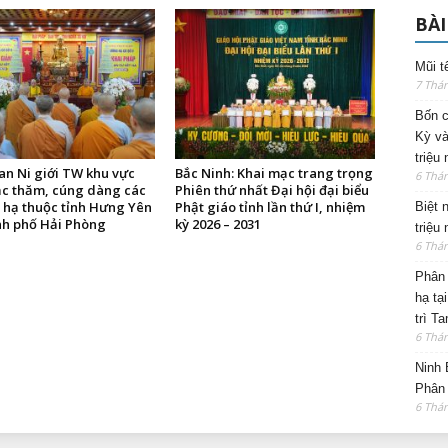
BÀI
Mũi t
7 Thá
Bốn c
Kỳ và
triệu
an Ni giới TW khu vực
Bắc Ninh: Khai mạc trang trọng
6 Thá
ắc thăm, cúng dàng các
Phiên thứ nhất Đại hội đại biểu
 hạ thuộc tỉnh Hưng Yên
Phật giáo tỉnh lần thứ I, nhiệm
Biệt 
nh phố Hải Phòng
kỳ 2026 – 2031
triệu
6 Thá
Phân 
hạ tạ
trì T
6 Thá
Ninh 
Phân 
6 Thá