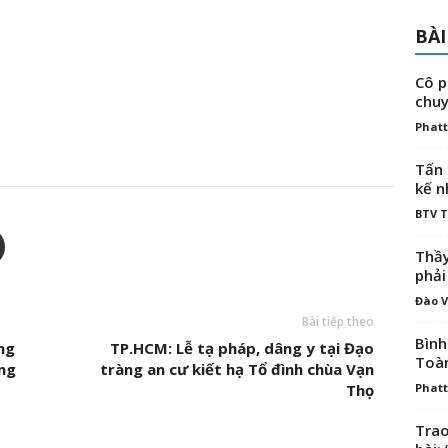
BÀI
Cô p
chuy
Phatt
Tấn 
kế n
BTV 
Thầy
phải
Đào V
Bài tiếp theo
Bình
ng
TP.HCM: Lễ tạ pháp, dâng y tại Đạo
Toà
âng
tràng an cư kiết hạ Tổ đình chùa Vạn
Thọ
Phatt
Trao