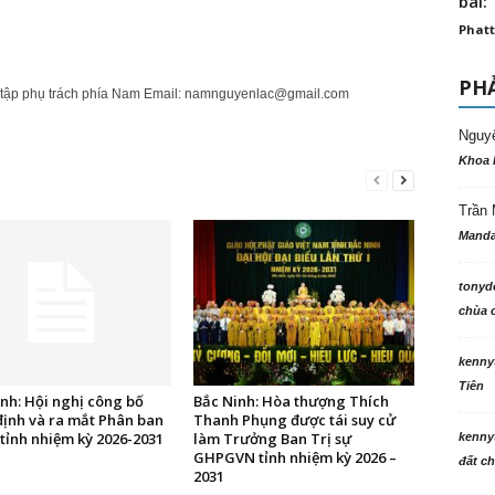
bài: 
Phatt
PHẢ
tập phụ trách phía Nam Email:
namnguyenlac@gmail.com
Nguy
Khoa 
Trần 
Manda
tonyd
chùa c
kenny
Tiên
nh: Hội nghị công bố
Bắc Ninh: Hòa thượng Thích
định và ra mắt Phân ban
Thanh Phụng được tái suy cử
 tỉnh nhiệm kỳ 2026-2031
làm Trưởng Ban Trị sự
kenny
GHPGVN tỉnh nhiệm kỳ 2026 –
đất ch
2031