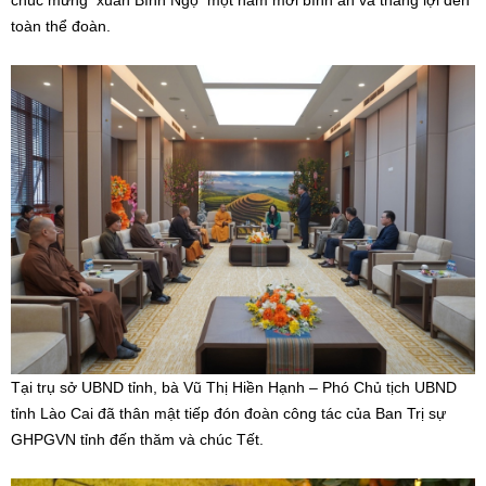
chúc mừng xuân Bính Ngọ một năm mới bình an và thắng lợi đến
toàn thể đoàn.
Tại trụ sở UBND tỉnh, bà Vũ Thị Hiền Hạnh – Phó Chủ tịch UBND
tỉnh Lào Cai đã thân mật tiếp đón đoàn công tác của Ban Trị sự
GHPGVN tỉnh đến thăm và chúc Tết.