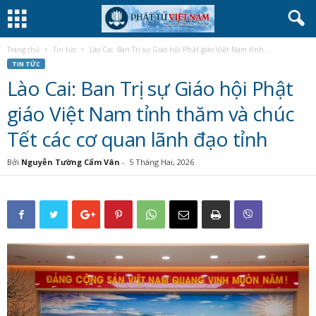
Trang chủ
Tin tức
Lào Cai: Ban Trị sự Giáo hội Phật giáo Việt Nam tỉnh...
TIN TỨC
Lào Cai: Ban Trị sự Giáo hội Phật
giáo Việt Nam tỉnh thăm và chúc
Tết các cơ quan lãnh đạo tỉnh
Bởi
Nguyễn Tường Cẩm Vân
-
5 Tháng Hai, 2026