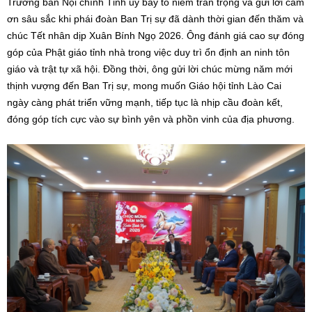
Trưởng ban Nội chính Tỉnh ủy bày tỏ niềm trân trọng và gửi lời cảm
ơn sâu sắc khi phái đoàn Ban Trị sự đã dành thời gian đến thăm và
chúc Tết nhân dịp Xuân Bính Ngọ 2026. Ông đánh giá cao sự đóng
góp của Phật giáo tỉnh nhà trong việc duy trì ổn định an ninh tôn
giáo và trật tự xã hội. Đồng thời, ông gửi lời chúc mừng năm mới
thịnh vượng đến Ban Trị sự, mong muốn Giáo hội tỉnh Lào Cai
ngày càng phát triển vững mạnh, tiếp tục là nhịp cầu đoàn kết,
đóng góp tích cực vào sự bình yên và phồn vinh của địa phương.