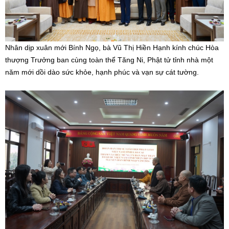
Nhân dịp xuân mới Bính Ngọ, bà Vũ Thị Hiền Hạnh kính chúc Hòa
thượng Trưởng ban cùng toàn thể Tăng Ni, Phật tử tỉnh nhà một
năm mới dồi dào sức khỏe, hạnh phúc và vạn sự cát tường.