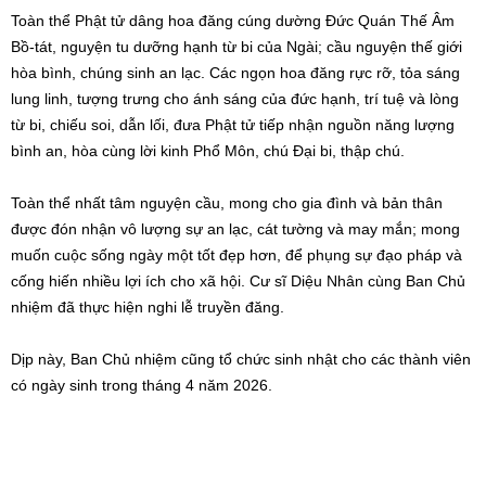
Toàn thể Phật tử dâng hoa đăng cúng dường Đức Quán Thế Âm
Bồ-tát, nguyện tu dưỡng hạnh từ bi của Ngài; cầu nguyện thế giới
hòa bình, chúng sinh an lạc. Các ngọn hoa đăng rực rỡ, tỏa sáng
lung linh, tượng trưng cho ánh sáng của đức hạnh, trí tuệ và lòng
từ bi, chiếu soi, dẫn lối, đưa Phật tử tiếp nhận nguồn năng lượng
bình an, hòa cùng lời kinh Phổ Môn, chú Đại bi, thập chú.
Toàn thể nhất tâm nguyện cầu, mong cho gia đình và bản thân
được đón nhận vô lượng sự an lạc, cát tường và may mắn; mong
muốn cuộc sống ngày một tốt đẹp hơn, để phụng sự đạo pháp và
cống hiến nhiều lợi ích cho xã hội. Cư sĩ Diệu Nhân cùng Ban Chủ
nhiệm đã thực hiện nghi lễ truyền đăng.
Dịp này, Ban Chủ nhiệm cũng tổ chức sinh nhật cho các thành viên
có ngày sinh trong tháng 4 năm 2026.