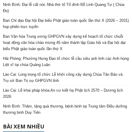
Ninh Bình: Đại lễ cất nóc Nhà thờ tổ Tổ đình Đỗ Linh Quang Tự ( Chùa
Đọ)
Ban Chỉ đạo Đại hội Đại biểu Phật giáo toàn quốc lần thứ X (2026 – 2031)
họp phiên trực tuyến
Ban Văn hóa Trung ương GHPGVN xây dựng kế hoạch tổ chức chuỗi
hoạt động văn hóa chào mừng 45 năm thành lập Giáo hội và Đại hội đại
biểu Phật giáo toàn quốc lần thứ X
Hải Phòng: Phường Hưng Đạo tổ chức lễ cầu siêu anh linh các Anh hùng
Liệt sĩ tại chùa Quảng Luận
Lào Cai: Long trọng tổ chức Lễ khởi công xây dựng Chùa Tân Bảo và
Trụ sở Ban Trị sự GHPGVN tỉnh
Lào Cai: Lễ khai pháp khóa An cư kiết hạ Phật lịch 2570 – Dương lịch
2026
Ninh Bình: Thăm, tặng quà thương, bệnh binh tại Trung tâm Điều dưỡng
thương binh Duy Tiên
BÀI XEM NHIỀU