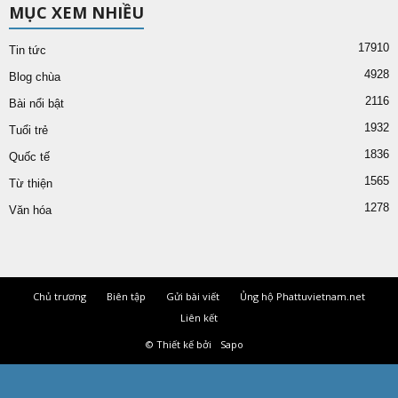
MỤC XEM NHIỀU
17910
Tin tức
4928
Blog chùa
2116
Bài nổi bật
1932
Tuổi trẻ
1836
Quốc tế
1565
Từ thiện
1278
Văn hóa
Chủ trương
Biên tập
Gửi bài viết
Ủng hộ Phattuvietnam.net
Liên kết
© Thiết kế bởi
Sapo