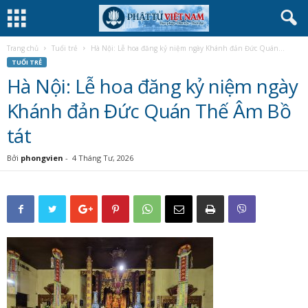
Trang chủ
Tuổi trẻ
Hà Nội: Lễ hoa đăng kỷ niệm ngày Khánh đản Đức Quán...
TUỔI TRẺ
Hà Nội: Lễ hoa đăng kỷ niệm ngày
Khánh đản Đức Quán Thế Âm Bồ
tát
Bởi
phongvien
-
4 Tháng Tư, 2026