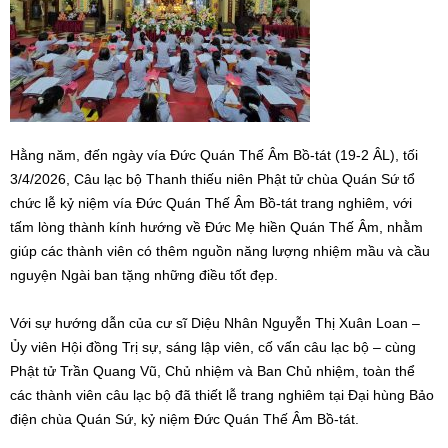
Hằng năm, đến ngày vía Đức Quán Thế Âm Bồ-tát (19-2 ÂL), tối
3/4/2026, Câu lạc bộ Thanh thiếu niên Phật tử chùa Quán Sứ tổ
chức lễ kỷ niệm vía Đức Quán Thế Âm Bồ-tát trang nghiêm, với
tấm lòng thành kính hướng về Đức Mẹ hiền Quán Thế Âm, nhằm
giúp các thành viên có thêm nguồn năng lượng nhiệm mầu và cầu
nguyện Ngài ban tặng những điều tốt đẹp.
Với sự hướng dẫn của cư sĩ Diệu Nhân Nguyễn Thị Xuân Loan –
Ủy viên Hội đồng Trị sự, sáng lập viên, cố vấn câu lạc bộ – cùng
Phật tử Trần Quang Vũ, Chủ nhiệm và Ban Chủ nhiệm, toàn thể
các thành viên câu lạc bộ đã thiết lễ trang nghiêm tại Đại hùng Bảo
điện chùa Quán Sứ, kỷ niệm Đức Quán Thế Âm Bồ-tát.