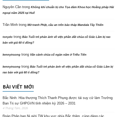
Nguyên Cần
trong
Không khí chuẩn bị cho Tọa đàm Khoa học Hoằng pháp Hải
ngoại năm 2025 tại Huế
Trần Minh
trong
Mở tranh Phật, cầu an trên bảo tháp Mandala Tây Thiên
trong
tonydo
Báo Tuổi trẻ phản ảnh về việc phần đất chùa cổ Giác Lâm bị rao
bán với giá 60 tỉ đồng?
trong
kennytruong
Vãn cảnh chùa cổ ngàn năm ở Triều Tiên
trong
kennytruong
Báo Tuổi trẻ phản ảnh về việc phần đất chùa cổ Giác Lâm bị
rao bán với giá 60 tỉ đồng?
BÀI VIẾT MỚI
Bắc Ninh: Hòa thượng Thích Thanh Phụng được tái suy cử làm Trưởng
Ban Trị sự GHPGVN tỉnh nhiệm kỳ 2026 – 2031
4 Tháng Tám, 2026
Đoàn Phân ban Ni giới TW khu vực phía Bắc thăm, cúng dàng các