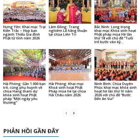
Hưng Yên: Khai mạc Trại
Lâm Đồng: Trang
Bắc Ninh: Long trọng
Kiền Trắc – Họp bạn
nghiêm Lễ hằng thuận
khai mạc Khóa sinh hoạt
ngành Thiếu Gia đình
tại chùa Liên Trì
Phật pháp mùa Hè lần
Phật tử tỉnh năm 2026
thứ 18 với chủ đề “Tuổi
trẻ bước vào kỷ...
Hải Phòng: Gần 1.000 bạn
Hải Phòng: Khai mạc
Ninh Bình: Chùa Duyên
trẻ, cùng phụ huynh về
Khoá sinh hoạt Phật
Phúc khai mạc khóa sinh
chùa Hang tham dự
Pháp mùa hè tại chùa
hoạt hè lần thứ IV năm
khóa sinh hoạt Phật
Hải Châu năm 2026
2026 với chủ đề “Bước
pháp “Một ngày yêu
Đến An Vui”
thương”
PHẢN HỒI GẦN ĐÂY