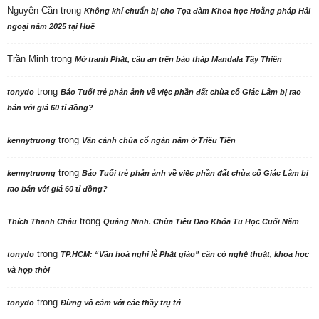
Nguyên Cần
trong
Không khí chuẩn bị cho Tọa đàm Khoa học Hoằng pháp Hải
ngoại năm 2025 tại Huế
Trần Minh
trong
Mở tranh Phật, cầu an trên bảo tháp Mandala Tây Thiên
trong
tonydo
Báo Tuổi trẻ phản ảnh về việc phần đất chùa cổ Giác Lâm bị rao
bán với giá 60 tỉ đồng?
trong
kennytruong
Vãn cảnh chùa cổ ngàn năm ở Triều Tiên
trong
kennytruong
Báo Tuổi trẻ phản ảnh về việc phần đất chùa cổ Giác Lâm bị
rao bán với giá 60 tỉ đồng?
trong
Thích Thanh Châu
Quảng Ninh. Chùa Tiêu Dao Khóa Tu Học Cuối Năm
trong
tonydo
TP.HCM: “Văn hoá nghi lễ Phật giáo” cần có nghệ thuật, khoa học
và hợp thời
trong
tonydo
Đừng vô cảm với các thầy trụ trì