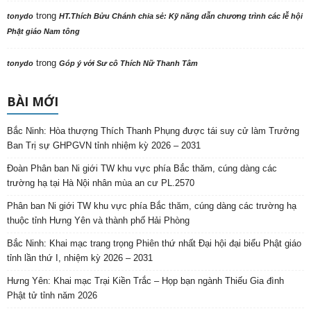
trong
tonydo
HT.Thích Bửu Chánh chia sẻ: Kỹ năng dẫn chương trình các lễ hội
Phật giáo Nam tông
trong
tonydo
Góp ý với Sư cô Thích Nữ Thanh Tâm
BÀI MỚI
Bắc Ninh: Hòa thượng Thích Thanh Phụng được tái suy cử làm Trưởng
Ban Trị sự GHPGVN tỉnh nhiệm kỳ 2026 – 2031
Đoàn Phân ban Ni giới TW khu vực phía Bắc thăm, cúng dàng các
trường hạ tại Hà Nội nhân mùa an cư PL.2570
Phân ban Ni giới TW khu vực phía Bắc thăm, cúng dàng các trường hạ
thuộc tỉnh Hưng Yên và thành phố Hải Phòng
Bắc Ninh: Khai mạc trang trọng Phiên thứ nhất Đại hội đại biểu Phật giáo
tỉnh lần thứ I, nhiệm kỳ 2026 – 2031
Hưng Yên: Khai mạc Trại Kiền Trắc – Họp bạn ngành Thiếu Gia đình
Phật tử tỉnh năm 2026