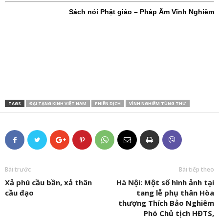
Sách nói Phật giáo – Pháp Âm Vĩnh Nghiêm
TAGS
ĐẠI TẠNG KINH VIỆT NAM
PHIÊN DỊCH
VÌNH NGHIÊM TÙNG THƯ
Bài trước
Bài tiếp theo
Xả phú cầu bần, xả thân
Hà Nội: Một số hình ảnh tại
cầu đạo
tang lễ phụ thân Hòa
thượng Thích Bảo Nghiêm
Phó Chủ tịch HĐTS,