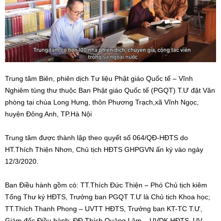
Trung tâm Biên, phiên dịch Tư liệu Phật giáo Quốc tế – Vĩnh
Nghiêm tùng thư thuộc Ban Phật giáo Quốc tế (PGQT) T.Ư đặt Văn
phòng tại chùa Long Hưng, thôn Phương Trạch,xã Vĩnh Ngọc,
huyện Đông Anh, TP.Hà Nội
Trung tâm được thành lập theo quyết số 064/QĐ-HĐTS do
HT.Thích Thiện Nhơn, Chủ tịch HĐTS GHPGVN ấn ký vào ngày
12/3/2020.
Ban Điều hành gồm có: TT.Thích Đức Thiện – Phó Chủ tịch kiêm
Tổng Thư ký HĐTS, Trưởng ban PGQT T.Ư là Chủ tịch Khoa học;
TT.Thích Thanh Phong – UVTT HĐTS, Trưởng ban KT-TC T.Ư,
Giám đốc Điều hành; ĐĐ.Thích Quảng Lâm – UVDK HĐTS, UV