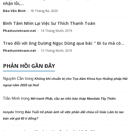
nhận lỗi,...
Đào Văn Bình
-
18 Tháng Ba, 2020
Bình Tâm Nhìn Lại Việc Sư Thích Thanh Toàn
Phattuvietnam.net
-
14 Tháng Mười, 2019
Trao đổi với ông Dương Ngọc Dũng qua bài: “ Đi tu mà có...
Phattuvietnam.net
-
15 Tháng Mười, 2019
PHẢN HỒI GẦN ĐÂY
Nguyên Cần
trong
Không khí chuẩn bị cho Tọa đàm Khoa học Hoằng pháp Hải
ngoại năm 2025 tại Huế
Trần Minh
trong
Mở tranh Phật, cầu an trên bảo tháp Mandala Tây Thiên
trong
tonydo
Báo Tuổi trẻ phản ảnh về việc phần đất chùa cổ Giác Lâm bị rao
bán với giá 60 tỉ đồng?