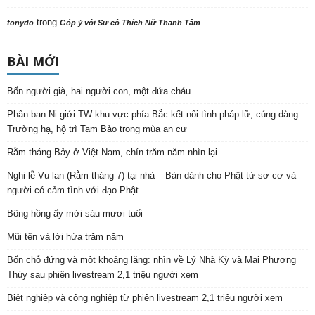
trong
tonydo
Góp ý với Sư cô Thích Nữ Thanh Tâm
BÀI MỚI
Bốn người già, hai người con, một đứa cháu
Phân ban Ni giới TW khu vực phía Bắc kết nối tình pháp lữ, cúng dàng
Trường hạ, hộ trì Tam Bảo trong mùa an cư
Rằm tháng Bảy ở Việt Nam, chín trăm năm nhìn lại
Nghi lễ Vu lan (Rằm tháng 7) tại nhà – Bản dành cho Phật tử sơ cơ và
người có cảm tình với đạo Phật
Bông hồng ấy mới sáu mươi tuổi
Mũi tên và lời hứa trăm năm
Bốn chỗ đứng và một khoảng lặng: nhìn về Lý Nhã Kỳ và Mai Phương
Thúy sau phiên livestream 2,1 triệu người xem
Biệt nghiệp và cộng nghiệp từ phiên livestream 2,1 triệu người xem