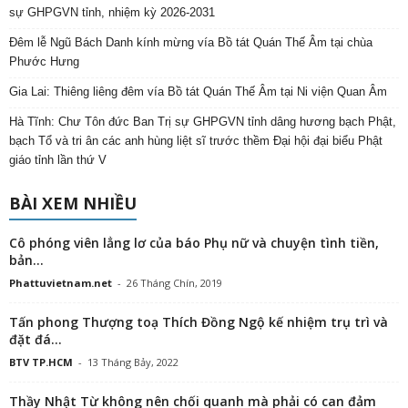
sự GHPGVN tỉnh, nhiệm kỳ 2026-2031
Đêm lễ Ngũ Bách Danh kính mừng vía Bồ tát Quán Thế Âm tại chùa
Phước Hưng
Gia Lai: Thiêng liêng đêm vía Bồ tát Quán Thế Âm tại Ni viện Quan Âm
Hà Tĩnh: Chư Tôn đức Ban Trị sự GHPGVN tỉnh dâng hương bạch Phật,
bạch Tổ và tri ân các anh hùng liệt sĩ trước thềm Đại hội đại biểu Phật
giáo tỉnh lần thứ V
BÀI XEM NHIỀU
Cô phóng viên lẳng lơ của báo Phụ nữ và chuyện tình tiền,
bản...
Phattuvietnam.net
-
26 Tháng Chín, 2019
Tấn phong Thượng toạ Thích Đồng Ngộ kế nhiệm trụ trì và
đặt đá...
BTV TP.HCM
-
13 Tháng Bảy, 2022
Thầy Nhật Từ không nên chối quanh mà phải có can đảm