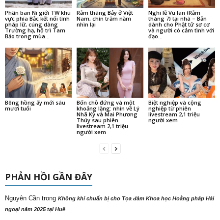
Phân ban Ni giới TW khu
Rằm tháng Bảy ở Việt
Nghi lễ Vu lan (Rằm
vực phía Bắc kết nối tình
Nam, chín trăm năm
tháng 7) tại nhà – Bản
pháp lữ, cúng dàng
nhìn lại
dành cho Phật tử sơ cơ
Trường hạ, hộ trì Tam
và người có cảm tình với
Bảo trong mùa...
đạo...
Bông hồng ấy mới sáu
Bốn chỗ đứng và một
Biệt nghiệp và cộng
mươi tuổi
khoảng lặng: nhìn về Lý
nghiệp từ phiên
Nhã Kỳ và Mai Phương
livestream 2,1 triệu
Thúy sau phiên
người xem
livestream 2,1 triệu
người xem
PHẢN HỒI GẦN ĐÂY
Nguyên Cần
trong
Không khí chuẩn bị cho Tọa đàm Khoa học Hoằng pháp Hải
ngoại năm 2025 tại Huế