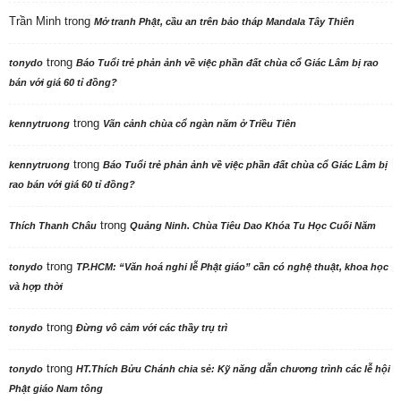
Trần Minh
trong
Mở tranh Phật, cầu an trên bảo tháp Mandala Tây Thiên
trong
tonydo
Báo Tuổi trẻ phản ảnh về việc phần đất chùa cổ Giác Lâm bị rao
bán với giá 60 tỉ đồng?
trong
kennytruong
Vãn cảnh chùa cổ ngàn năm ở Triều Tiên
trong
kennytruong
Báo Tuổi trẻ phản ảnh về việc phần đất chùa cổ Giác Lâm bị
rao bán với giá 60 tỉ đồng?
trong
Thích Thanh Châu
Quảng Ninh. Chùa Tiêu Dao Khóa Tu Học Cuối Năm
trong
tonydo
TP.HCM: “Văn hoá nghi lễ Phật giáo” cần có nghệ thuật, khoa học
và hợp thời
trong
tonydo
Đừng vô cảm với các thầy trụ trì
trong
tonydo
HT.Thích Bửu Chánh chia sẻ: Kỹ năng dẫn chương trình các lễ hội
Phật giáo Nam tông