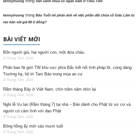
trong
kennytruong
Vãn cảnh chùa cổ ngàn năm ở Triều Tiên
trong
kennytruong
Báo Tuổi trẻ phản ảnh về việc phần đất chùa cổ Giác Lâm bị
rao bán với giá 60 tỉ đồng?
BÀI VIẾT MỚI
Bốn người già, hai người con, một đứa cháu
8 Tháng Tám, 2026
Phân ban Ni giới TW khu vực phía Bắc kết nối tình pháp lữ, cúng dàng
Trường hạ, hộ trì Tam Bảo trong mùa an cư
8 Tháng Tám, 2026
Rằm tháng Bảy ở Việt Nam, chín trăm năm nhìn lại
8 Tháng Tám, 2026
Nghi lễ Vu lan (Rằm tháng 7) tại nhà – Bản dành cho Phật tử sơ cơ và
người có cảm tình với đạo Phật
8 Tháng Tám, 2026
Bông hồng ấy mới sáu mươi tuổi
8 Tháng Tám, 2026