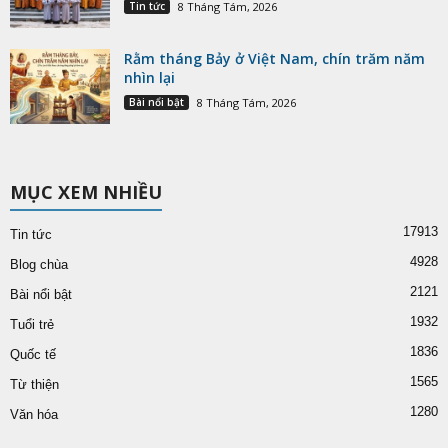
Tin tức
8 Tháng Tám, 2026
Rằm tháng Bảy ở Việt Nam, chín trăm năm
nhìn lại
Bài nổi bật
8 Tháng Tám, 2026
MỤC XEM NHIỀU
17913
Tin tức
4928
Blog chùa
2121
Bài nổi bật
1932
Tuổi trẻ
1836
Quốc tế
1565
Từ thiện
1280
Văn hóa