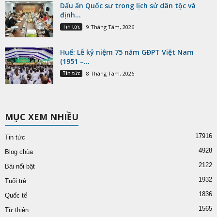
Dấu ấn Quốc sư trong lịch sử dân tộc và
định...
Tin tức
9 Tháng Tám, 2026
Huế: Lễ kỷ niệm 75 năm GĐPT Việt Nam
(1951 –...
Tin tức
8 Tháng Tám, 2026
MỤC XEM NHIỀU
17916
Tin tức
4928
Blog chùa
2122
Bài nổi bật
1932
Tuổi trẻ
1836
Quốc tế
1565
Từ thiện