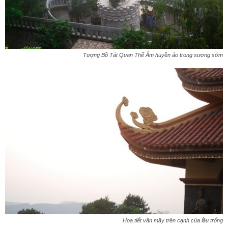
Tượng Bồ Tát Quan Thế Âm huyền ảo trong sương sớm
Hoạ tiết vân mây trên cạnh của lầu trống