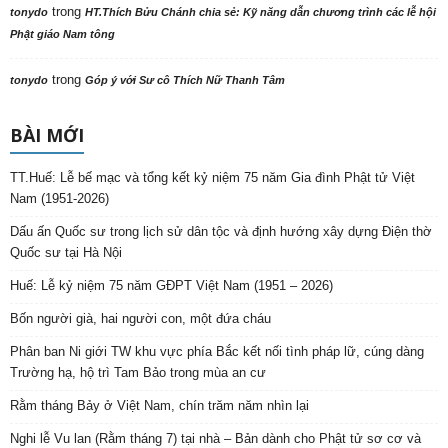
trong
tonydo
HT.Thích Bửu Chánh chia sẻ: Kỹ năng dẫn chương trình các lễ hội
Phật giáo Nam tông
trong
tonydo
Góp ý với Sư cô Thích Nữ Thanh Tâm
BÀI MỚI
TT.Huế: Lễ bế mạc và tổng kết kỷ niệm 75 năm Gia đình Phật tử Việt
Nam (1951-2026)
Dấu ấn Quốc sư trong lịch sử dân tộc và định hướng xây dựng Điện thờ
Quốc sư tại Hà Nội
Huế: Lễ kỷ niệm 75 năm GĐPT Việt Nam (1951 – 2026)
Bốn người già, hai người con, một đứa cháu
Phân ban Ni giới TW khu vực phía Bắc kết nối tình pháp lữ, cúng dàng
Trường hạ, hộ trì Tam Bảo trong mùa an cư
Rằm tháng Bảy ở Việt Nam, chín trăm năm nhìn lại
Nghi lễ Vu lan (Rằm tháng 7) tại nhà – Bản dành cho Phật tử sơ cơ và