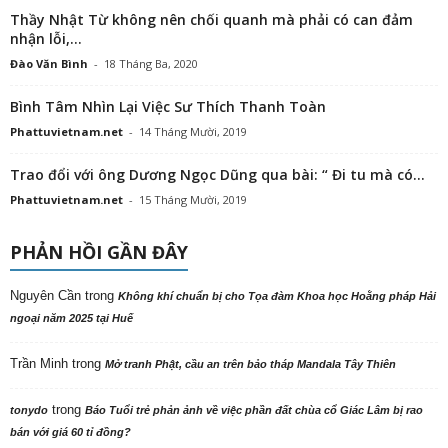
Thầy Nhật Từ không nên chối quanh mà phải có can đảm
nhận lỗi,...
Đào Văn Bình
-
18 Tháng Ba, 2020
Bình Tâm Nhìn Lại Việc Sư Thích Thanh Toàn
Phattuvietnam.net
-
14 Tháng Mười, 2019
Trao đổi với ông Dương Ngọc Dũng qua bài: “ Đi tu mà có...
Phattuvietnam.net
-
15 Tháng Mười, 2019
PHẢN HỒI GẦN ĐÂY
Nguyên Cần
trong
Không khí chuẩn bị cho Tọa đàm Khoa học Hoằng pháp Hải
ngoại năm 2025 tại Huế
Trần Minh
trong
Mở tranh Phật, cầu an trên bảo tháp Mandala Tây Thiên
trong
tonydo
Báo Tuổi trẻ phản ảnh về việc phần đất chùa cổ Giác Lâm bị rao
bán với giá 60 tỉ đồng?