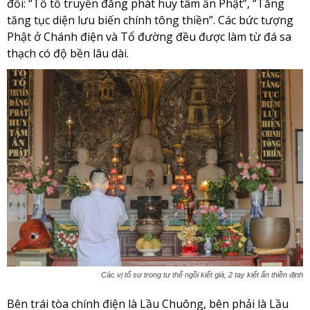
đối: “Tổ tổ truyền đăng phát huy tâm ấn Phật”, “Tăng
tăng tục diện lưu biến chính tông thiền”. Các bức tượng
Phật ở Chánh điện và Tổ đường đều được làm từ đá sa
thạch có độ bền lâu dài.
Các vị tổ sư trong tư thế ngồi kiết già, 2 tay kiết ấn thiền định
Bên trái tòa chính điện là Lầu Chuông, bên phải là Lầu