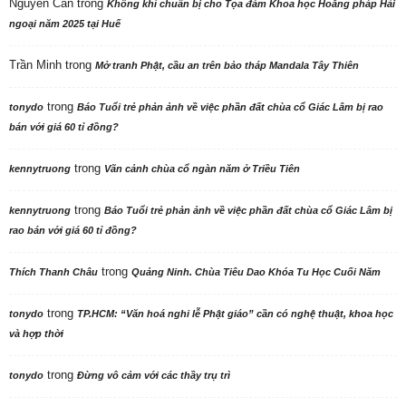
Nguyên Cần
trong
Không khí chuẩn bị cho Tọa đàm Khoa học Hoằng pháp Hải
ngoại năm 2025 tại Huế
Trần Minh
trong
Mở tranh Phật, cầu an trên bảo tháp Mandala Tây Thiên
trong
tonydo
Báo Tuổi trẻ phản ảnh về việc phần đất chùa cổ Giác Lâm bị rao
bán với giá 60 tỉ đồng?
trong
kennytruong
Vãn cảnh chùa cổ ngàn năm ở Triều Tiên
trong
kennytruong
Báo Tuổi trẻ phản ảnh về việc phần đất chùa cổ Giác Lâm bị
rao bán với giá 60 tỉ đồng?
trong
Thích Thanh Châu
Quảng Ninh. Chùa Tiêu Dao Khóa Tu Học Cuối Năm
trong
tonydo
TP.HCM: “Văn hoá nghi lễ Phật giáo” cần có nghệ thuật, khoa học
và hợp thời
trong
tonydo
Đừng vô cảm với các thầy trụ trì