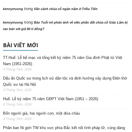
trong
kennytruong
Vãn cảnh chùa cổ ngàn năm ở Triều Tiên
trong
kennytruong
Báo Tuổi trẻ phản ảnh về việc phần đất chùa cổ Giác Lâm bị
rao bán với giá 60 tỉ đồng?
BÀI VIẾT MỚI
TT.Huế: Lễ bế mạc và tổng kết kỷ niệm 75 năm Gia đình Phật tử Việt
Nam (1951-2026)
9 Tháng Tám, 2026
Dấu ấn Quốc sư trong lịch sử dân tộc và định hướng xây dựng Điện thờ
Quốc sư tại Hà Nội
9 Tháng Tám, 2026
Huế: Lễ kỷ niệm 75 năm GĐPT Việt Nam (1951 – 2026)
8 Tháng Tám, 2026
Bốn người già, hai người con, một đứa cháu
8 Tháng Tám, 2026
Phân ban Ni giới TW khu vực phía Bắc kết nối tình pháp lữ, cúng dàng