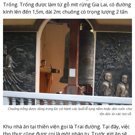
Trống. Trống được làm từ gỗ mít rừng Gia Lai, có đường
kính lên đến 1,5m, dài 2m; chuông có trọng lượng 2 tấn.
Chuông trống được dùng trong lúc cử hành các buổi lễ tụng niệm hoặc đón rước chư
tôn đức từ các nơi về.
Khu nhà ăn tại thiền viện gọi là Trai đường. Tại đây, việc
thọ thực cũng được coi là một pháp tu. Trước giờ ăn sẽ