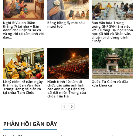
Nghi lễ Vu lan (Rằm
Bông hồng ấy mới sáu
Ban Văn hóa Trung
tháng 7) tại nhà – Bản
mươi tuổi
ương GHPGVN làm việc
dành cho Phật tử sơ cơ
với Trường Đại học Khoa
và người có cảm tình với
học Xã hội và Nhân văn,
đạo...
chuẩn bị chương trình
“Thắp...
Lễ kỷ niêm 45 năm ngày
Hành trình 10 năm tổ
Quốc Tử Giám và dấu
thành lập Ban Văn Hóa
chức cầu siêu anh linh
xưa khoa cử
Trung Ương sẽ diễn ra
các Anh hùng Liệt sĩ tại
tại chùa Tam Chúc
dải đất miền Trung của
chùa Tân Hải
PHẢN HỒI GẦN ĐÂY