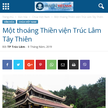
Trang chủ
Văn hóa
Chùa Việt Nam
Một thoáng Thiền viện Trúc Lâm Tây Thiên
VĂN HÓA
CHÙA VIỆT NAM
Một thoáng Thiền viện Trúc Lâm
Tây Thiên
Bởi
TP Trúc Lâm
-
8 Tháng Năm, 2019