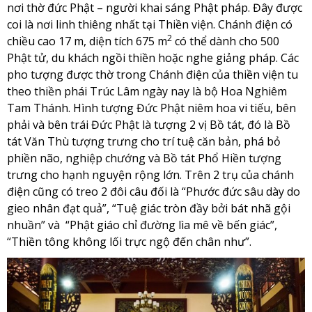
nơi thờ đức Phật – người khai sáng Phật pháp. Đây được
coi là nơi linh thiêng nhất tại Thiền viện. Chánh điện có
2
chiều cao 17 m, diện tích 675 m
có thể dành cho 500
Phật tử, du khách ngồi thiền hoặc nghe giảng pháp. Các
pho tượng được thờ trong Chánh điện của thiền viện tu
theo thiền phái Trúc Lâm ngày nay là bộ Hoa Nghiêm
Tam Thánh. Hình tượng Đức Phật niêm hoa vi tiếu, bên
phải và bên trái Đức Phật là tượng 2 vị Bồ tát, đó là Bồ
tát Văn Thù tượng trưng cho trí tuệ căn bản, phá bỏ
phiền não, nghiệp chướng và Bồ tát Phổ Hiền tượng
trưng cho hạnh nguyện rộng lớn. Trên 2 trụ của chánh
điện cũng có treo 2 đôi câu đối là “Phước đức sâu dày do
gieo nhân đạt quả”, “Tuệ giác tròn đầy bởi bát nhã gội
nhuần” và “Phật giáo chỉ đường lìa mê về bến giác”,
“Thiền tông không lối trực ngộ đến chân như”.