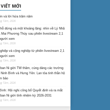
 VIẾT MỚI
ên và lời hứa trăm năm
ng Tám, 2026
hỗ đứng và một khoảng lặng: nhìn về Lý Nhã
 Mai Phương Thúy sau phiên livestream 2,1
 người xem
ng Tám, 2026
nghiệp và cộng nghiệp từ phiên livestream 2,1
 người xem
ng Tám, 2026
ban Ni giới TW thăm, cúng dàng các trường
i Ninh Bình và Hưng Yên: Lan tỏa tinh thần hộ
am bảo
ng Tám, 2026
Bình: Hội nghị công bố Quyết định và ra mắt
ban Ni giới tỉnh nhiệm kỳ 2026-2031
ng Tám, 2026