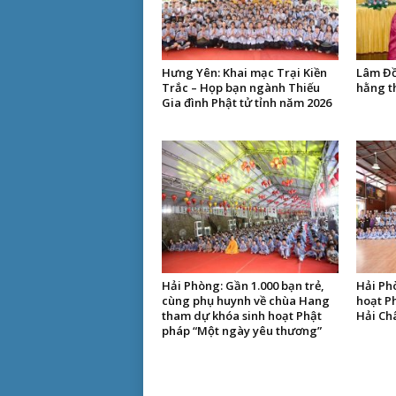
Hưng Yên: Khai mạc Trại Kiền
Lâm Đồ
Trắc – Họp bạn ngành Thiếu
hằng th
Gia đình Phật tử tỉnh năm 2026
Hải Phòng: Gần 1.000 bạn trẻ,
Hải Ph
cùng phụ huynh về chùa Hang
hoạt P
tham dự khóa sinh hoạt Phật
Hải Ch
pháp “Một ngày yêu thương”