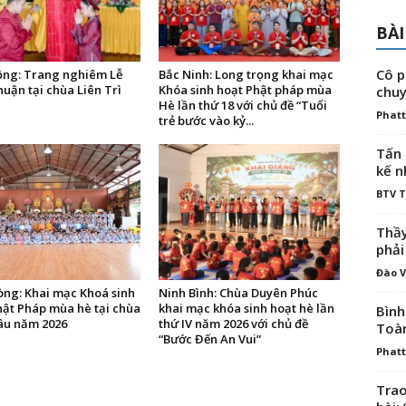
BÀI
Cô p
ng: Trang nghiêm Lễ
Bắc Ninh: Long trọng khai mạc
uận tại chùa Liên Trì
Khóa sinh hoạt Phật pháp mùa
chuy
Hè lần thứ 18 với chủ đề “Tuổi
Phatt
trẻ bước vào kỷ...
Tấn 
kế n
BTV 
Thầy
phải
Đào V
òng: Khai mạc Khoá sinh
Ninh Bình: Chùa Duyên Phúc
hật Pháp mùa hè tại chùa
khai mạc khóa sinh hoạt hè lần
Bình
âu năm 2026
thứ IV năm 2026 với chủ đề
Toà
“Bước Đến An Vui”
Phatt
Trao