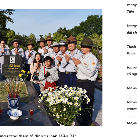
kenny
Tiên
kenny
đất ch
Thích
Khóa 
tonyd
có ngh
tonyd
tonyd
chương
tonyd
ung ương thăm tổ đình tự viện Miền Bắc