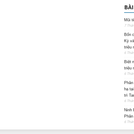
BÀI
Mũi t
7 Thá
Bốn c
Kỳ và
triệu
6 Thá
Biệt 
triệu
6 Thá
Phân 
hạ tạ
trì T
6 Thá
Ninh 
Phân 
6 Thá