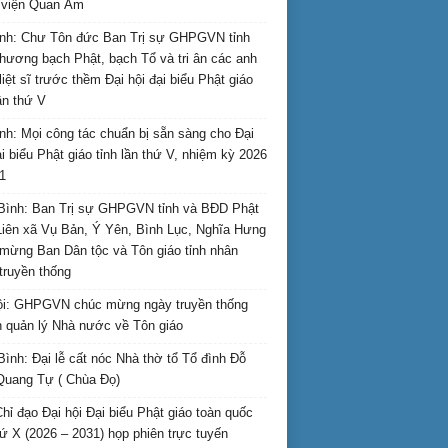
i viện Quan Âm
nh: Chư Tôn đức Ban Trị sự GHPGVN tỉnh
hương bạch Phật, bạch Tổ và tri ân các anh
liệt sĩ trước thềm Đại hội đại biểu Phật giáo
lần thứ V
nh: Mọi công tác chuẩn bị sẵn sàng cho Đại
ại biểu Phật giáo tỉnh lần thứ V, nhiệm kỳ 2026
1
Bình: Ban Trị sự GHPGVN tỉnh và BĐD Phật
Liên xã Vụ Bản, Ý Yên, Bình Lục, Nghĩa Hưng
mừng Ban Dân tộc và Tôn giáo tỉnh nhân
truyền thống
i: GHPGVN chúc mừng ngày truyền thống
 quản lý Nhà nước về Tôn giáo
Bình: Đại lễ cất nóc Nhà thờ tổ Tổ đình Đỗ
Quang Tự ( Chùa Đọ)
hỉ đạo Đại hội Đại biểu Phật giáo toàn quốc
hứ X (2026 – 2031) họp phiên trực tuyến