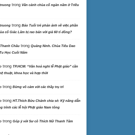
trong
truong
Vãn cảnh chùa cổ ngàn năm ở Triều
trong
truong
Báo Tuổi trẻ phản ảnh về việc phần
ùa cổ Giác Lâm bị rao bán với giá 60 tỉ đồng?
trong
 Thanh Châu
Quảng Ninh. Chùa Tiêu Dao
Tu Học Cuối Năm
trong
o
TP.HCM: “Văn hoá nghi lễ Phật giáo” cần
ệ thuật, khoa học và hợp thời
trong
o
Đừng vô cảm với các thầy trụ trì
trong
o
HT.Thích Bửu Chánh chia sẻ: Kỹ năng dẫn
 trình các lễ hội Phật giáo Nam tông
trong
o
Góp ý với Sư cô Thích Nữ Thanh Tâm