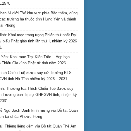
L.2570
ban Ni giới TW khu vực phía Bắc thăm, cúng
các trường hạ thuộc tỉnh Hưng Yên và thành
ải Phòng
inh: Khai mạc trang trọng Phiên thứ nhất Đại
ại biểu Phật giáo tỉnh lần thứ I, nhiệm kỳ 2026
1
Yên: Khai mạc Trại Kiền Trắc – Họp bạn
 Thiếu Gia đình Phật tử tỉnh năm 2026
hích Chiếu Tuệ được suy cử Trưởng BTS
N tỉnh Hà Tĩnh nhiệm kỳ 2026 – 2031
nh: Thượng tọa Thích Chiếu Tuệ được suy
n Trưởng ban Trị sự GHPGVN tỉnh, nhiệm kỳ
2031
ễ Ngũ Bách Danh kính mừng vía Bồ tát Quán
Âm tại chùa Phước Hưng
ai: Thiêng liêng đêm vía Bồ tát Quán Thế Âm