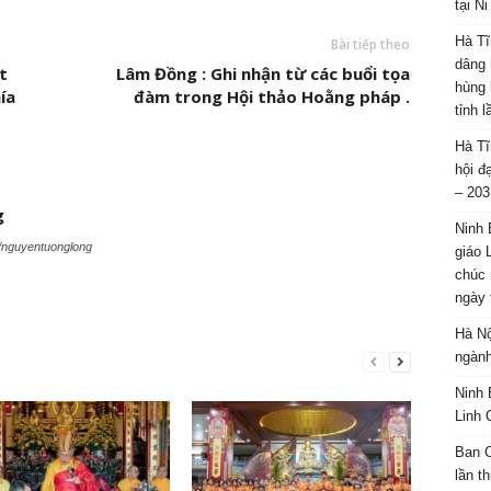
tại N
Hà Tĩ
Bài tiếp theo
dâng 
t
Lâm Đồng : Ghi nhận từ các buổi tọa
hùng 
ía
đàm trong Hội thảo Hoằng pháp .
tỉnh 
Hà Tĩ
hội đ
– 203
g
Ninh 
r/nguyentuonglong
giáo 
chúc 
ngày 
Hà Nộ
ngành
Ninh 
Linh 
Ban C
lần t