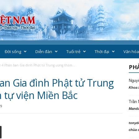
Đời sống
Diễn đàn
Tuổi trẻ
Thời đại
Văn hóa
 4 Phân ban Gia đình Phật tử Trung ương thăm...
PHẢ
an Gia đình Phật tử Trung
Nguy
Khoa 
 tự viện Miền Bắc
Trần 
19
Manda
tonyd
chùa c