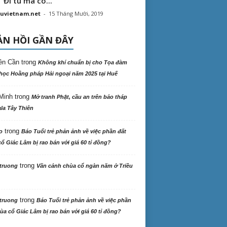
“ Đi tu mà có...
uvietnam.net
-
15 Tháng Mười, 2019
N HỒI GẦN ĐÂY
ên Cần
trong
Không khí chuẩn bị cho Tọa đàm
học Hoằng pháp Hải ngoại năm 2025 tại Huế
Minh
trong
Mở tranh Phật, cầu an trên bảo tháp
la Tây Thiên
trong
o
Báo Tuổi trẻ phản ảnh về việc phần đất
ổ Giác Lâm bị rao bán với giá 60 tỉ đồng?
trong
truong
Vãn cảnh chùa cổ ngàn năm ở Triều
trong
truong
Báo Tuổi trẻ phản ảnh về việc phần
ùa cổ Giác Lâm bị rao bán với giá 60 tỉ đồng?