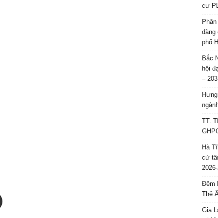
cư P
Phân 
dàng 
phố H
Bắc N
hội đ
– 203
Hưng 
ngành
TT. T
GHPGV
Hà Tĩ
cử tâ
2026-
Đêm l
Thế 
Gia L