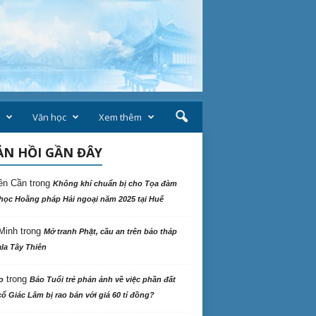
Văn học
Xem thêm
N HỒI GẦN ĐÂY
ên Cần
trong
Không khí chuẩn bị cho Tọa đàm
học Hoằng pháp Hải ngoại năm 2025 tại Huế
Minh
trong
Mở tranh Phật, cầu an trên bảo tháp
la Tây Thiên
trong
o
Báo Tuổi trẻ phản ảnh về việc phần đất
ổ Giác Lâm bị rao bán với giá 60 tỉ đồng?