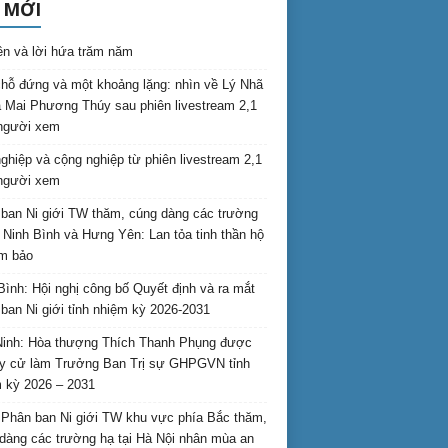
 MỚI
ên và lời hứa trăm năm
hỗ đứng và một khoảng lặng: nhìn về Lý Nhã
 Mai Phương Thúy sau phiên livestream 2,1
 người xem
nghiệp và cộng nghiệp từ phiên livestream 2,1
 người xem
ban Ni giới TW thăm, cúng dàng các trường
i Ninh Bình và Hưng Yên: Lan tỏa tinh thần hộ
am bảo
Bình: Hội nghị công bố Quyết định và ra mắt
ban Ni giới tỉnh nhiệm kỳ 2026-2031
inh: Hòa thượng Thích Thanh Phụng được
uy cử làm Trưởng Ban Trị sự GHPGVN tỉnh
 kỳ 2026 – 2031
Phân ban Ni giới TW khu vực phía Bắc thăm,
dàng các trường hạ tại Hà Nội nhân mùa an