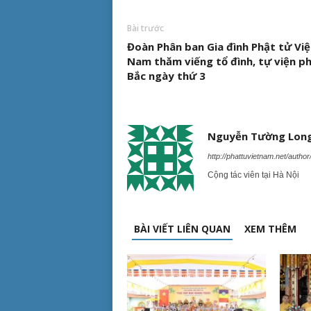
Bài trước
Đoàn Phân ban Gia đình Phật tử Việ
Nam thăm viếng tổ đình, tự viện ph
Bắc ngày thứ 3
Nguyễn Tường Lon
http://phattuvietnam.net/autho
Cộng tác viên tại Hà Nội
BÀI VIẾT LIÊN QUAN
XEM THÊM