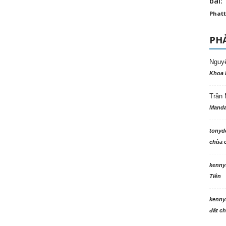
bài: 
Phatt
PHẢ
Nguy
Khoa 
Trần 
Manda
tonyd
chùa c
kenny
Tiên
kenny
đất ch