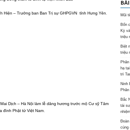
BÀI
h Hiện – Trưởng ban Ban Trị sự GHPGVN tỉnh Hưng Yên.
Mũi t
Bốn c
Kỳ và
triệu
Biệt 
triệu
Phân 
hạ tạ
trì T
Ninh 
Phân 
Bắc N
g Mai Dịch – Hà Nội làm lễ dâng hương trước mộ Cư sỹ Tâm
tái s
 đình Phật tử Việt Nam.
nhiệm
Đoàn 
cúng 