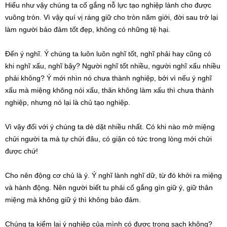
Hiểu như vậy chúng ta cố gắng nỗ lực tạo nghiệp lành cho được
vuông tròn. Vì vậy quí vị ráng giữ cho tròn năm giới, đời sau trở lại
làm người bảo đảm tốt đẹp, không có những tệ hại.
Đến ý nghĩ. Ý chúng ta luôn luôn nghĩ tốt, nghĩ phải hay cũng có
khi nghĩ xấu, nghĩ bậy? Người nghĩ tốt nhiều, người nghĩ xấu nhiều
phải không? Ý mới nhìn nó chưa thành nghiệp, bởi vì nếu ý nghĩ
xấu mà miệng không nói xấu, thân không làm xấu thì chưa thành
nghiệp, nhưng nó lại là chủ tạo nghiệp.
Vì vậy đối với ý chúng ta dè dặt nhiều nhất. Có khi nào mở miệng
chửi người ta mà tự chửi đâu, có giận có tức trong lòng mới chửi
được chứ!
Cho nên động cơ chủ là ý. Ý nghĩ lành nghĩ dữ, từ đó khởi ra miệng
và hành động. Nên người biết tu phải cố gắng gìn giữ ý, giữ thân
miệng mà không giữ ý thì không bảo đảm.
Chúng ta kiểm lại ý nghiệp của mình có được trong sạch không?