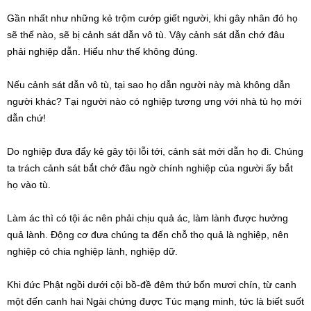
Gần nhất như những kẻ trộm cướp giết người, khi gây nhân đó họ
sẽ thế nào, sẽ bị cảnh sát dẫn vô tù. Vậy cảnh sát dẫn chớ đâu
phải nghiệp dẫn. Hiểu như thế không đúng.
Nếu cảnh sát dẫn vô tù, tại sao họ dẫn người này mà không dẫn
người khác? Tại người nào có nghiệp tương ưng với nhà tù họ mới
dẫn chứ!
Do nghiệp đưa đẩy kẻ gây tội lỗi tới, cảnh sát mới dẫn họ đi. Chúng
ta trách cảnh sát bắt chớ đâu ngờ chính nghiệp của người ấy bắt
họ vào tù.
Làm ác thì có tội ác nên phải chịu quả ác, làm lành được hưởng
quả lành. Động cơ đưa chúng ta đến chỗ thọ quả là nghiệp, nên
nghiệp có chia nghiệp lành, nghiệp dữ.
Khi đức Phật ngồi dưới cội bồ-đề đêm thứ bốn mươi chín, từ canh
một đến canh hai Ngài chứng được Túc mạng minh, tức là biết suốt