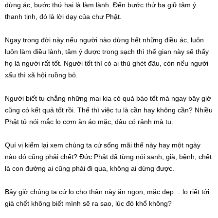
dừng ác, bước thứ hai là làm lành. Đến bước thứ ba giữ tâm ý
thanh tịnh, đó là lời dạy của chư Phật.
Ngay trong đời này nếu người nào dừng hết những điều ác, luôn
luôn làm điều lành, tâm ý được trong sạch thì thế gian này sẽ thấy
họ là người rất tốt. Người tốt thì có ai thù ghét đâu, còn nếu người
xấu thì xã hội ruồng bỏ.
Người biết tu chẳng những mai kia có quả báo tốt mà ngay bây giờ
cũng có kết quả tốt rồi. Thế thì việc tu là cần hay không cần? Nhiều
Phật tử nói mắc lo cơm ăn áo mặc, đâu có rảnh mà tu.
Quí vị kiểm lại xem chúng ta cứ sống mãi thế này hay một ngày
nào đó cũng phải chết? Đức Phật đã từng nói sanh, già, bệnh, chết
là con đường ai cũng phải đi qua, không ai dừng được.
Bây giờ chúng ta cứ lo cho thân này ăn ngon, mặc đẹp… lo riết tới
già chết không biết mình sẽ ra sao, lúc đó khổ không?