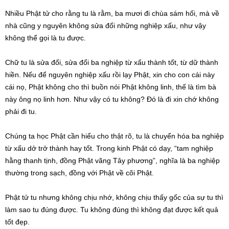
Nhiều Phật tử cho rằng tu là rằm, ba mươi đi chùa sám hối, mà về
nhà cũng y nguyên không sửa đổi những nghiệp xấu, như vậy
không thể gọi là tu được.
Chữ tu là sửa đổi, sửa đổi ba nghiệp từ xấu thành tốt, từ dữ thành
hiền. Nếu để nguyên nghiệp xấu rồi lạy Phật, xin cho con cái này
cái nọ, Phật không cho thì buồn nói Phật không linh, thế là tìm bà
này ông nọ linh hơn. Như vậy có tu không? Đó là đi xin chớ không
phải đi tu.
Chúng ta học Phật cần hiểu cho thật rõ, tu là chuyển hóa ba nghiệp
từ xấu dở trở thành hay tốt. Trong kinh Phật có dạy, “tam nghiệp
hằng thanh tịnh, đồng Phật vãng Tây phương”, nghĩa là ba nghiệp
thường trong sạch, đồng với Phật về cõi Phật.
Phật tử tu nhưng không chịu nhớ, không chịu thấy gốc của sự tu thì
làm sao tu đúng được. Tu không đúng thì không đạt được kết quả
tốt đẹp.