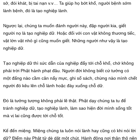
sở, đói khát, bị tai nạn v.v… Ta giúp họ bớt khổ, người bệnh sớm
lành bệnh, đó là tạo nghiệp lành.
Ngược lại, chúng ta muốn đánh người này, đập người kia, giết
người nọ là tạo nghiệp dữ. Hoặc đối với con vật không thương tiếc,
vật lớn vật nhỏ gì cũng muốn giết. Những người như vậy là tạo
nghiệp dữ.
Tạo nghiệp dữ thì sức dẫn của nghiệp đẩy tới chỗ khổ, chớ không
phải trời Phật hành phạt đâu. Người đời không biết cứ tưởng có
một đấng nào cầm cân nẩy mực, ghi sổ sách, chừng nào mình chết
người đó kêu lên chỗ lành hoặc đày xuống chỗ dữ.
Đó là tưởng tượng không phải lẽ thật. Phật dạy chúng ta tu để
tránh nghiệp dữ, tạo nghiệp lành, làm sao hiện đời mình sống tốt
mà vị lai cũng được tới chỗ tốt.
Kế đến miệng. Miệng chúng ta luôn nói lành hay cũng có khi nói lời
dữ? Điểm này Phật tử dè dặt một chút. Hành động nơi thân thô nên