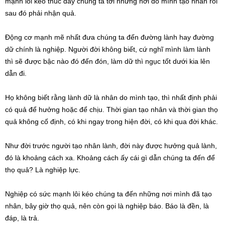
mạnh lôi kéo thúc đẩy chúng ta tới những nơi do mình tạo nhân rồi
sau đó phải nhận quả.
Động cơ mạnh mẽ nhất đưa chúng ta đến đường lành hay đường
dữ chính là nghiệp. Người đời không biết, cứ nghĩ mình làm lành
thì sẽ được bậc nào đó đến đón, làm dữ thì ngục tốt dưới kia lên
dẫn đi.
Họ không biết rằng lành dữ là nhân do mình tạo, thì nhất định phải
có quả để hưởng hoặc để chịu. Thời gian tạo nhân và thời gian thọ
quả không cố định, có khi ngay trong hiện đời, có khi qua đời khác.
Như đời trước người tạo nhân lành, đời này được hưởng quả lành,
đó là khoảng cách xa. Khoảng cách ấy cái gì dẫn chúng ta đến để
thọ quả? Là nghiệp lực.
Nghiệp có sức mạnh lôi kéo chúng ta đến những nơi mình đã tạo
nhân, bây giờ thọ quả, nên còn gọi là nghiệp báo. Báo là đền, là
đáp, là trả.