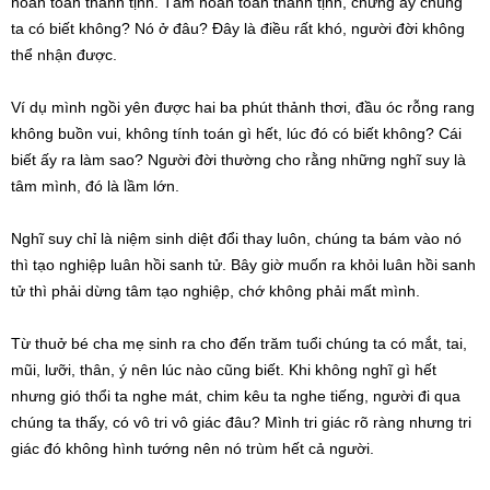
hoàn toàn thanh tịnh. Tâm hoàn toàn thanh tịnh, chừng ấy chúng
ta có biết không? Nó ở đâu? Đây là điều rất khó, người đời không
thể nhận được.
Ví dụ mình ngồi yên được hai ba phút thảnh thơi, đầu óc rỗng rang
không buồn vui, không tính toán gì hết, lúc đó có biết không? Cái
biết ấy ra làm sao? Người đời thường cho rằng những nghĩ suy là
tâm mình, đó là lầm lớn.
Nghĩ suy chỉ là niệm sinh diệt đổi thay luôn, chúng ta bám vào nó
thì tạo nghiệp luân hồi sanh tử. Bây giờ muốn ra khỏi luân hồi sanh
tử thì phải dừng tâm tạo nghiệp, chớ không phải mất mình.
Từ thuở bé cha mẹ sinh ra cho đến trăm tuổi chúng ta có mắt, tai,
mũi, lưỡi, thân, ý nên lúc nào cũng biết. Khi không nghĩ gì hết
nhưng gió thổi ta nghe mát, chim kêu ta nghe tiếng, người đi qua
chúng ta thấy, có vô tri vô giác đâu? Mình tri giác rõ ràng nhưng tri
giác đó không hình tướng nên nó trùm hết cả người.