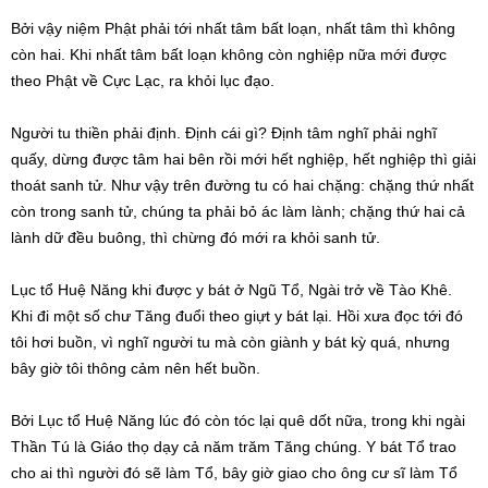
Bởi vậy niệm Phật phải tới nhất tâm bất loạn, nhất tâm thì không
còn hai. Khi nhất tâm bất loạn không còn nghiệp nữa mới được
theo Phật về Cực Lạc, ra khỏi lục đạo.
Người tu thiền phải định. Định cái gì? Định tâm nghĩ phải nghĩ
quấy, dừng được tâm hai bên rồi mới hết nghiệp, hết nghiệp thì giải
thoát sanh tử. Như vậy trên đường tu có hai chặng: chặng thứ nhất
còn trong sanh tử, chúng ta phải bỏ ác làm lành; chặng thứ hai cả
lành dữ đều buông, thì chừng đó mới ra khỏi sanh tử.
Lục tổ Huệ Năng khi được y bát ở Ngũ Tổ, Ngài trở về Tào Khê.
Khi đi một số chư Tăng đuổi theo giựt y bát lại. Hồi xưa đọc tới đó
tôi hơi buồn, vì nghĩ người tu mà còn giành y bát kỳ quá, nhưng
bây giờ tôi thông cảm nên hết buồn.
Bởi Lục tổ Huệ Năng lúc đó còn tóc lại quê dốt nữa, trong khi ngài
Thần Tú là Giáo thọ dạy cả năm trăm Tăng chúng. Y bát Tổ trao
cho ai thì người đó sẽ làm Tổ, bây giờ giao cho ông cư sĩ làm Tổ