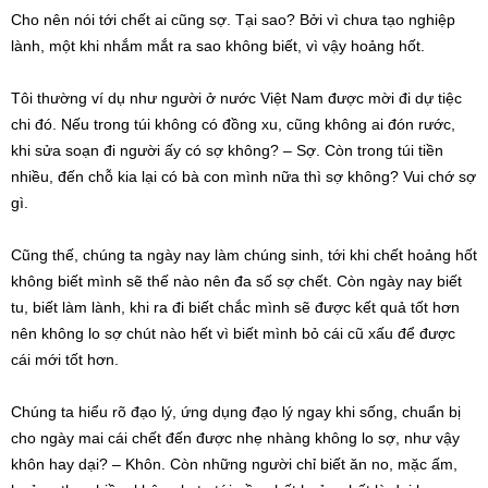
Cho nên nói tới chết ai cũng sợ. Tại sao? Bởi vì chưa tạo nghiệp
lành, một khi nhắm mắt ra sao không biết, vì vậy hoảng hốt.
Tôi thường ví dụ như người ở nước Việt Nam được mời đi dự tiệc
chi đó. Nếu trong túi không có đồng xu, cũng không ai đón rước,
khi sửa soạn đi người ấy có sợ không? – Sợ. Còn trong túi tiền
nhiều, đến chỗ kia lại có bà con mình nữa thì sợ không? Vui chớ sợ
gì.
Cũng thế, chúng ta ngày nay làm chúng sinh, tới khi chết hoảng hốt
không biết mình sẽ thế nào nên đa số sợ chết. Còn ngày nay biết
tu, biết làm lành, khi ra đi biết chắc mình sẽ được kết quả tốt hơn
nên không lo sợ chút nào hết vì biết mình bỏ cái cũ xấu để được
cái mới tốt hơn.
Chúng ta hiểu rõ đạo lý, ứng dụng đạo lý ngay khi sống, chuẩn bị
cho ngày mai cái chết đến được nhẹ nhàng không lo sợ, như vậy
khôn hay dại? – Khôn. Còn những người chỉ biết ăn no, mặc ấm,