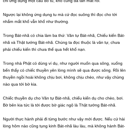
chỉ ứng dụng một câu đó tu, khổ cũng đã tan mất rồi.
Ngược lại không ứng dụng tu mà cứ đọc suông thì đọc cho tới
nhắm mắt khổ vẫn khổ như thường.
Trong Bát-nhã có chia làm ba thứ: Văn tự Bát-nhã, Chiếu kiến Bát-
nhã và Thật tướng Bát-nhã. Chúng ta đọc thuộc là văn tự, chưa
phải chiếu kiến thì chưa thể qua hết khổ nạn.
Trong nhà Phật có dùng ví dụ, như người muốn qua sông, xuống
bến thấy có chiếc thuyền yên lòng mình sẽ qua được sông. Rồi lên
thuyền ngồi hoài không chịu bơi, không chịu chèo, như vậy chừng
nào qua tới bờ kia.
Chiếc thuyền dụ cho Văn tự Bát-nhã, chiếu kiến dụ cho chèo, bơi.
Bờ bên kia tức là tới được bờ giác ngộ là Thật tướng Bát-nhã.
Người thực hành phải đi từng bước như vậy mới được. Nếu cứ hài
lòng hôm nào cũng tụng kinh Bát-nhã làu làu, mà không hành Bát-