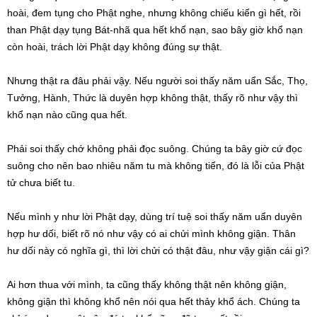
hoài, đem tụng cho Phật nghe, nhưng không chiếu kiến gì hết, rồi
than Phật dạy tụng Bát-nhã qua hết khổ nạn, sao bây giờ khổ nạn
còn hoài, trách lời Phật dạy không đúng sự thật.
Nhưng thật ra đâu phải vậy. Nếu người soi thấy năm uẩn Sắc, Thọ,
Tưởng, Hành, Thức là duyên hợp không thật, thấy rõ như vậy thì
khổ nạn nào cũng qua hết.
Phải soi thấy chớ không phải đọc suông. Chúng ta bây giờ cứ đọc
suông cho nên bao nhiêu năm tu mà không tiến, đó là lỗi của Phật
tử chưa biết tu.
Nếu mình y như lời Phật dạy, dùng trí tuệ soi thấy năm uẩn duyên
hợp hư dối, biết rõ nó như vậy có ai chửi mình không giận. Thân
hư dối này có nghĩa gì, thì lời chửi có thật đâu, như vậy giận cái gì?
Ai hơn thua với mình, ta cũng thấy không thật nên không giận,
không giận thì không khổ nên nói qua hết thảy khổ ách. Chúng ta