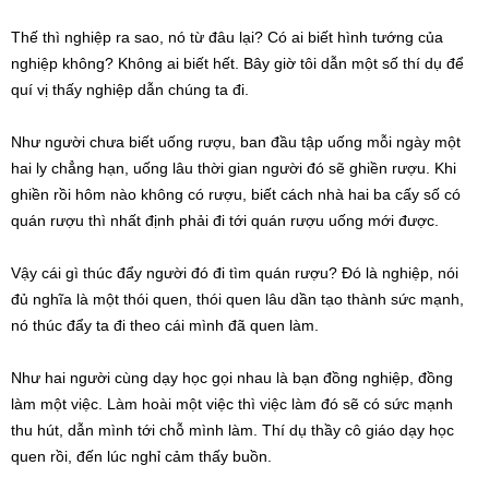
Thế thì nghiệp ra sao, nó từ đâu lại? Có ai biết hình tướng của
nghiệp không? Không ai biết hết. Bây giờ tôi dẫn một số thí dụ để
quí vị thấy nghiệp dẫn chúng ta đi.
Như người chưa biết uống rượu, ban đầu tập uống mỗi ngày một
hai ly chẳng hạn, uống lâu thời gian người đó sẽ ghiền rượu. Khi
ghiền rồi hôm nào không có rượu, biết cách nhà hai ba cấy số có
quán rượu thì nhất định phải đi tới quán rượu uống mới được.
Vậy cái gì thúc đẩy người đó đi tìm quán rượu? Đó là nghiệp, nói
đủ nghĩa là một thói quen, thói quen lâu dần tạo thành sức mạnh,
nó thúc đẩy ta đi theo cái mình đã quen làm.
Như hai người cùng dạy học gọi nhau là bạn đồng nghiệp, đồng
làm một việc. Làm hoài một việc thì việc làm đó sẽ có sức mạnh
thu hút, dẫn mình tới chỗ mình làm. Thí dụ thầy cô giáo dạy học
quen rồi, đến lúc nghỉ cảm thấy buồn.