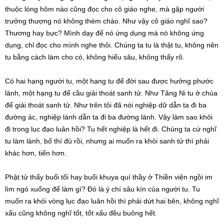
thuộc lòng hôm nào cũng đọc cho cô giáo nghe, mà gặp người
trưởng thượng nó không thèm chào. Như vậy cô giáo nghĩ sao?
Thương hay bực? Mình dạy để nó ứng dụng mà nó không ứng
dụng, chỉ đọc cho mình nghe thôi. Chúng ta tu là thật tu, không nên
tu bằng cách làm cho có, không hiểu sâu, không thấy rõ.
Có hai hạng người tu, một hạng tu để đời sau được hưởng phước
lành, một hạng tu để cầu giải thoát sanh tử. Như Tăng Ni tu ở chùa
để giải thoát sanh tử. Như trên tôi đã nói nghiệp dữ dẫn ta đi ba
đường ác, nghiệp lành dẫn ta đi ba đường lành. Vậy làm sao khỏi
đi trong lục đạo luân hồi? Tu hết nghiệp là hết đi. Chúng ta cứ nghĩ
tu làm lành, bố thí đủ rồi, nhưng ai muốn ra khỏi sanh tử thì phải
khác hơn, tiến hơn.
Phật tử thấy buổi tối hay buổi khuya quí thầy ở Thiền viện ngồi im
lìm ngó xuống để làm gì? Đó là ý chí sâu kín của người tu. Tu
muốn ra khỏi vòng lục đạo luân hồi thì phải dứt hai bên, không nghĩ
xấu cũng không nghĩ tốt, tốt xấu đều buông hết.