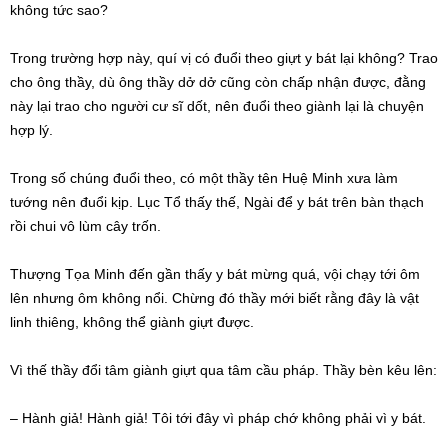
không tức sao?
Trong trường hợp này, quí vị có đuổi theo giựt y bát lại không? Trao
cho ông thầy, dù ông thầy dở dở cũng còn chấp nhận được, đằng
này lại trao cho người cư sĩ dốt, nên đuổi theo giành lại là chuyện
hợp lý.
Trong số chúng đuổi theo, có một thầy tên Huệ Minh xưa làm
tướng nên đuổi kịp. Lục Tổ thấy thế, Ngài để y bát trên bàn thạch
rồi chui vô lùm cây trốn.
Thượng Tọa Minh đến gần thấy y bát mừng quá, vội chạy tới ôm
lên nhưng ôm không nổi. Chừng đó thầy mới biết rằng đây là vật
linh thiêng, không thể giành giựt được.
Vì thế thầy đổi tâm giành giựt qua tâm cầu pháp. Thầy bèn kêu lên:
– Hành giả! Hành giả! Tôi tới đây vì pháp chớ không phải vì y bát.