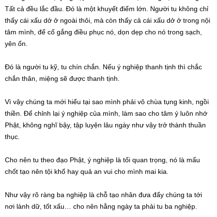
Tất cả đều lắc đầu. Đó là một khuyết điểm lớn. Người tu không chỉ
thấy cái xấu dở ở ngoài thôi, mà còn thấy cả cái xấu dở ở trong nội
tâm mình, để cố gắng điều phục nó, dọn dẹp cho nó trong sạch,
yên ổn.
Đó là người tu kỹ, tu chín chắn. Nếu ý nghiệp thanh tịnh thì chắc
chắn thân, miệng sẽ được thanh tịnh.
Vì vậy chúng ta mới hiểu tại sao mình phải vô chùa tụng kinh, ngồi
thiền. Để chỉnh lại ý nghiệp của mình, làm sao cho tâm ý luôn nhớ
Phật, không nghĩ bậy, tập luyện lâu ngày như vậy trở thành thuần
thục.
Cho nên tu theo đạo Phật, ý nghiệp là tối quan trọng, nó là mấu
chốt tạo nên tội khổ hay quả an vui cho mình mai kia.
Như vậy rõ ràng ba nghiệp là chỗ tạo nhân đưa đẩy chúng ta tới
nơi lành dữ, tốt xấu… cho nên hằng ngày ta phải tu ba nghiệp.