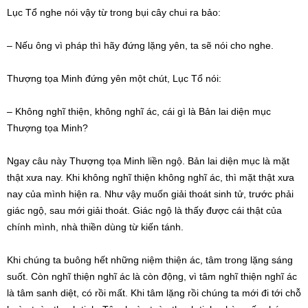
Lục Tổ nghe nói vậy từ trong bụi cây chui ra bảo:
– Nếu ông vì pháp thì hãy đứng lặng yên, ta sẽ nói cho nghe.
Thượng tọa Minh đứng yên một chút, Lục Tổ nói:
– Không nghĩ thiện, không nghĩ ác, cái gì là Bản lai diện mục
Thượng tọa Minh?
Ngay câu này Thượng tọa Minh liền ngộ. Bản lai diện mục là mặt
thật xưa nay. Khi không nghĩ thiện không nghĩ ác, thì mặt thật xưa
nay của mình hiện ra. Như vậy muốn giải thoát sinh tử, trước phải
giác ngộ, sau mới giải thoát. Giác ngộ là thấy được cái thật của
chính mình, nhà thiền dùng từ kiến tánh.
Khi chúng ta buông hết những niệm thiện ác, tâm trong lặng sáng
suốt. Còn nghĩ thiện nghĩ ác là còn động, vì tâm nghĩ thiện nghĩ ác
là tâm sanh diệt, có rồi mất. Khi tâm lặng rồi chúng ta mới đi tới chỗ