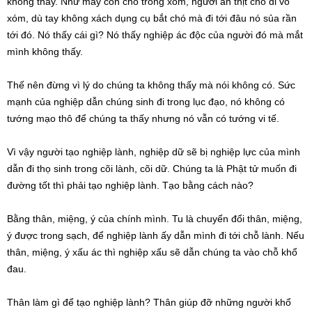
không thấy. Như mấy con chó trong xóm, người ăn thịt chó đi vô
xóm, dù tay không xách dụng cụ bắt chó mà đi tới đâu nó sủa rần
tới đó. Nó thấy cái gì? Nó thấy nghiệp ác độc của người đó mà mắt
mình không thấy.
Thế nên đừng vì lý do chúng ta không thấy mà nói không có. Sức
mạnh của nghiệp dẫn chúng sinh đi trong lục đạo, nó không có
tướng mạo thô để chúng ta thấy nhưng nó vẫn có tướng vi tế.
Vì vậy người tạo nghiệp lành, nghiệp dữ sẽ bị nghiệp lực của mình
dẫn đi thọ sinh trong cõi lành, cõi dữ. Chúng ta là Phật tử muốn đi
đường tốt thì phải tạo nghiệp lành. Tạo bằng cách nào?
Bằng thân, miệng, ý của chính mình. Tu là chuyển đổi thân, miệng,
ý được trong sạch, để nghiệp lành ấy dẫn mình đi tới chỗ lành. Nếu
thân, miệng, ý xấu ác thì nghiệp xấu sẽ dẫn chúng ta vào chỗ khổ
đau.
Thân làm gì để tạo nghiệp lành? Thân giúp đỡ những người khổ