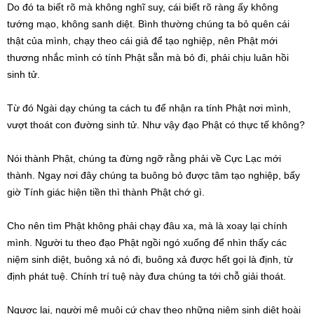
Do đó ta biết rõ mà không nghĩ suy, cái biết rõ ràng ấy không
tướng mạo, không sanh diệt. Bình thường chúng ta bỏ quên cái
thật của mình, chạy theo cái giả để tạo nghiệp, nên Phật mới
thương nhắc mình có tính Phật sẵn mà bỏ đi, phải chịu luân hồi
sinh tử.
Từ đó Ngài dạy chúng ta cách tu để nhận ra tính Phật nơi mình,
vượt thoát con đường sinh tử. Như vậy đạo Phật có thực tế không?
Nói thành Phật, chúng ta đừng ngỡ rằng phải về Cực Lạc mới
thành. Ngay nơi đây chúng ta buông bỏ được tâm tạo nghiệp, bấy
giờ Tính giác hiện tiền thì thành Phật chớ gì.
Cho nên tìm Phật không phải chạy đâu xa, mà là xoay lại chính
mình. Người tu theo đạo Phật ngồi ngó xuống để nhìn thấy các
niệm sinh diệt, buông xả nó đi, buông xả được hết gọi là định, từ
định phát tuệ. Chính trí tuệ này đưa chúng ta tới chỗ giải thoát.
Ngược lại, người mê muội cứ chạy theo những niệm sinh diệt hoài