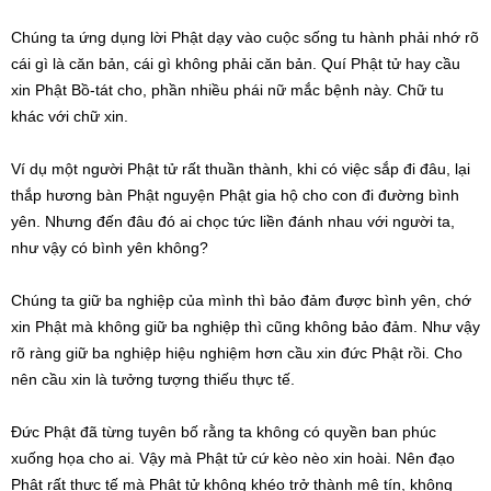
Chúng ta ứng dụng lời Phật dạy vào cuộc sống tu hành phải nhớ rõ
cái gì là căn bản, cái gì không phải căn bản. Quí Phật tử hay cầu
xin Phật Bồ-tát cho, phần nhiều phái nữ mắc bệnh này. Chữ tu
khác với chữ xin.
Ví dụ một người Phật tử rất thuần thành, khi có việc sắp đi đâu, lại
thắp hương bàn Phật nguyện Phật gia hộ cho con đi đường bình
yên. Nhưng đến đâu đó ai chọc tức liền đánh nhau với người ta,
như vậy có bình yên không?
Chúng ta giữ ba nghiệp của mình thì bảo đảm được bình yên, chớ
xin Phật mà không giữ ba nghiệp thì cũng không bảo đảm. Như vậy
rõ ràng giữ ba nghiệp hiệu nghiệm hơn cầu xin đức Phật rồi. Cho
nên cầu xin là tưởng tượng thiếu thực tế.
Đức Phật đã từng tuyên bố rằng ta không có quyền ban phúc
xuống họa cho ai. Vậy mà Phật tử cứ kèo nèo xin hoài. Nên đạo
Phật rất thực tế mà Phật tử không khéo trở thành mê tín, không