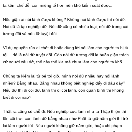
ta kềm chế dễ, còn miệng tế hơn nên khó kiểm soát được.
Nếu giận ai nói lành được không? Không nói lành được thì nói dữ.
Nói dữ là tạo nghiệp dữ. Nói dữ cũng có nhiều loại, nói dữ trong cái
tương đối và nói dữ tuyệt đối.
Ví dụ nguyền rủa ai chết đi hoặc dùng lời nói làm cho người ta bị tù
tội… đó là nói dữ tuyệt đối. Còn nói dữ tương đối là buồn giận trách
cứ người xấu dở, thế này thế kia mà chưa làm cho người ta khổ.
Chúng ta kiểm lại từ bé tới giờ, mình nói dữ nhiều hay nói lành
nhiều? Bằng nhau. Bằng nhau không biết nghiệp đẩy đi đâu đây?
Nếu dữ thì đi cõi dữ, lành thì đi cõi lành, còn quân bình thì không
biết đi cõi nào?
Thật ra cũng có chỗ đi. Nếu nghiệp cực lành như tu Thập thiện thì
lên cõi trời, còn lành dữ bằng nhau như Phật tử giữ năm giới thì trở
lại làm người tốt. Nếu người không giữ năm giới, hoặc chỉ phạm