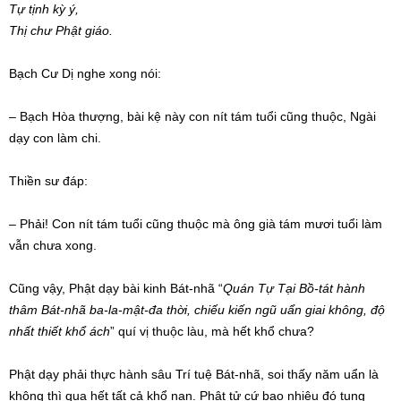
Tự tịnh kỳ ý,
Thị chư Phật giáo.
Bạch Cư Dị nghe xong nói:
– Bạch Hòa thượng, bài kệ này con nít tám tuổi cũng thuộc, Ngài
dạy con làm chi.
Thiền sư đáp:
– Phải! Con nít tám tuổi cũng thuộc mà ông già tám mươi tuổi làm
vẫn chưa xong.
Cũng vậy, Phật dạy bài kinh Bát-nhã “
Quán Tự Tại Bồ-tát hành
thâm Bát-nhã ba-la-mật-đa thời, chiếu kiến ngũ uẩn giai không, độ
nhất thiết khổ ách
” quí vị thuộc làu, mà hết khổ chưa?
Phật dạy phải thực hành sâu Trí tuệ Bát-nhã, soi thấy năm uẩn là
không thì qua hết tất cả khổ nạn. Phật tử cứ bao nhiêu đó tụng