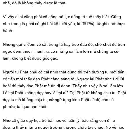
nhã, đó là không thấy được lẽ thật.
Vì vậy ai ai cũng phải cố gắng nỗ lực dùng trí tuệ thấy biết. Cũng
như trong lá phái có ghi bài kệ thiết yếu, là để Phật tử ghi nhớ thực
hành.
Nhưng quí vị đem về cất trong tủ hay treo đâu đó, chờ chết để trên
ngực đem theo. Thành ra có những sai lầm lớn mà chúng ta cứ
làm, không biết được gốc gác.
Người tu Phật phải có cái nhìn thật đúng thì trên đường tu mới tiến,
có tiến mới thấy đạo Phật càng sáng tỏ. Ngược lại Phật tử cứ đi lùi
hoài thì thấy đạo Phật mê tín dị đoan. Thấy như vậy là sai lầm lớn.
Lỗi tại Phật không dạy hay lỗi tại ai? Tại Phật tử không chịu tu. Phật
dạy tu mà không chịu tu, cứ ngỡ tụng kinh Phật sẽ độ cho có
phước, tai qua nạn khỏi.
Như cô giáo dạy học trò bài học về luân lý, bảo rằng con đi ra
đường thấy những người trưởng thượng chấp tay chào. Nó về học