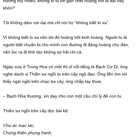
hưởng thụ nhiều, không lo tu tới gần chết hoảng hốt là dại hay
khôn?
Tôi không dám nói dại mà chỉ nói họ “không biết lo xa”.
Vì không biết lo xa nên tới đó hoảng hốt kinh hoàng. Người tu là
người biết chuẩn bị cho mình con đường đi đàng hoàng chu đáo,
nên lúc ra đi tỉnh táo không sợ hãi chi cả.
Ngày xưa ở Trung Hoa có một thi sĩ nổi tiếng là Bạch Cư Dị, ông
nghe danh vị Thiền sư ngồi tu trên cây ngộ đạo. Ông liền tìm tới
thấy ngài ngồi trên chạc ba cây, ông chắp tay thưa:
– Bạch Hòa thượng, xin dạy cho con một câu chí lý để con tu.
Thiền sư ngồi trên cây đọc bài kệ:
Chư ác mạc tác,
Chúng thiện phụng hành,