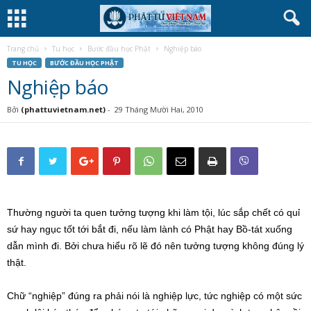
Trang chủ
Tu học
Bước đầu học Phật
Nghiệp báo
TU HỌC
BƯỚC ĐẦU HỌC PHẬT
Nghiệp báo
Bởi
(phattuvietnam.net)
-
29 Tháng Mười Hai, 2010
Thường người ta quen tưởng tượng khi làm tội, lúc sắp chết có quỉ
sứ hay ngục tốt tới bắt đi, nếu làm lành có Phật hay Bồ-tát xuống
dẫn mình đi. Bởi chưa hiểu rõ lẽ đó nên tưởng tượng không đúng lý
thật.
Chữ “nghiệp” đúng ra phải nói là nghiệp lực, tức nghiệp có một sức