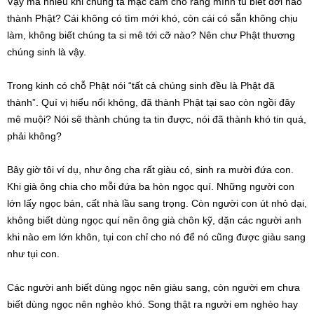
Vậy mà nhiều khi chúng ta mặc cảm cho rằng mình tu biết đời nào
thành Phật? Cái không có tìm mới khó, còn cái có sẵn không chịu
làm, không biết chúng ta si mê tới cỡ nào? Nên chư Phật thương
chúng sinh là vậy.
Trong kinh có chỗ Phật nói “tất cả chúng sinh đều là Phật đã
thành”. Quí vị hiểu nổi không, đã thành Phật tại sao còn ngồi đây
mê muội? Nói sẽ thành chúng ta tin được, nói đã thành khó tin quá,
phải không?
Bây giờ tôi ví dụ, như ông cha rất giàu có, sinh ra mười đứa con.
Khi già ông chia cho mỗi đứa ba hòn ngọc quí. Những người con
lớn lấy ngọc bán, cất nhà lầu sang trọng. Còn người con út nhỏ dại,
không biết dùng ngọc quí nên ông già chôn kỹ, dặn các người anh
khi nào em lớn khôn, tụi con chỉ cho nó để nó cũng được giàu sang
như tụi con.
Các người anh biết dùng ngọc nên giàu sang, còn người em chưa
biết dùng ngọc nên nghèo khó. Song thật ra người em nghèo hay