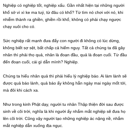
Nghiệp có nghiệp tốt, nghiệp xấu. Gần nhất hiện tại những người
khổ sở vì xì ke ma tuý, từ đâu có khổ? Từ tìm nó chơi với nó, khi
nhiễm thành ra ghiền, ghiền rồi khổ, không có phải chạy ngược
chạy xuôi cho có.
Sức nghiệp rất mạnh đưa đẩy con người đi không có lúc dừng,
không biết sợ sệt, bất chấp cả hiểm nguy. Tất cả chúng ta đã gây
nhân thì phải thọ quả, nhân là đoạn đầu, quả là đoạn cuối. Từ đầu
đến đoạn cuối, cái gì dẫn mình? Nghiệp.
Chúng ta hiểu nhân quả thì phải hiểu lý nghiệp báo. Ai làm lành sẽ
được quả báo lành, quả báo ấy không hẳn ngày mai ngày mốt tới,
mà đôi khi cách xa.
Như trong kinh Phật dạy, người tu nhân Thập thiện đời sau được
sinh về cõi trời, nghĩa là khi người ấy nhắm mắt nghiệp sẽ đưa họ
lên cõi trời. Cũng vậy người tạo những nghiệp ác nặng nề, nhắm
mắt nghiệp dẫn xuống địa ngục.