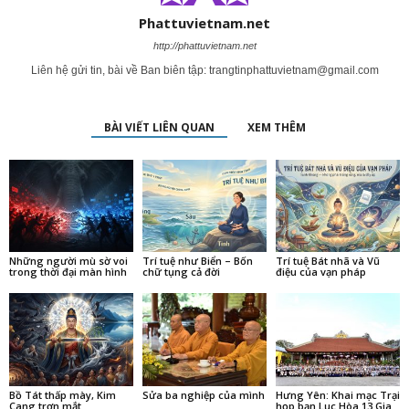
Phattuvietnam.net
http://phattuvietnam.net
Liên hệ gửi tin, bài về Ban biên tập:
trangtinphattuvietnam@gmail.com
BÀI VIẾT LIÊN QUAN
XEM THÊM
Những người mù sờ voi
Trí tuệ như Biển – Bốn
Trí tuệ Bát nhã và Vũ
trong thời đại màn hình
chữ tụng cả đời
điệu của vạn pháp
Bồ Tát thấp mày, Kim
Sửa ba nghiệp của mình
Hưng Yên: Khai mạc Trại
Cang trợn mắt
họp bạn Lục Hòa 13 Gia