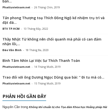
bản...
Phattuvietnam.net
-
26 Tháng Chín, 2019
Tấn phong Thượng toạ Thích Đồng Ngộ kế nhiệm trụ trì và
đặt đá...
BTV TP.HCM
-
13 Tháng Bảy, 2022
Thầy Nhật Từ không nên chối quanh mà phải có can đảm
nhận lỗi,...
Đào Văn Bình
-
18 Tháng Ba, 2020
Bình Tâm Nhìn Lại Việc Sư Thích Thanh Toàn
Phattuvietnam.net
-
14 Tháng Mười, 2019
Trao đổi với ông Dương Ngọc Dũng qua bài: “ Đi tu mà có...
Phattuvietnam.net
-
15 Tháng Mười, 2019
PHẢN HỒI GẦN ĐÂY
Nguyên Cần
trong
Không khí chuẩn bị cho Tọa đàm Khoa học Hoằng pháp Hải