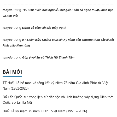
trong
tonydo
TP.HCM: “Văn hoá nghi lễ Phật giáo” cần có nghệ thuật, khoa học
và hợp thời
trong
tonydo
Đừng vô cảm với các thầy trụ trì
trong
tonydo
HT.Thích Bửu Chánh chia sẻ: Kỹ năng dẫn chương trình các lễ hội
Phật giáo Nam tông
trong
tonydo
Góp ý với Sư cô Thích Nữ Thanh Tâm
BÀI MỚI
TT.Huế: Lễ bế mạc và tổng kết kỷ niệm 75 năm Gia đình Phật tử Việt
Nam (1951-2026)
Dấu ấn Quốc sư trong lịch sử dân tộc và định hướng xây dựng Điện thờ
Quốc sư tại Hà Nội
Huế: Lễ kỷ niệm 75 năm GĐPT Việt Nam (1951 – 2026)