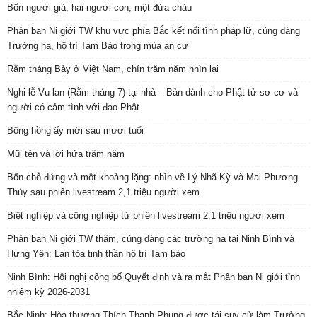
Bốn người già, hai người con, một đứa cháu
Phân ban Ni giới TW khu vực phía Bắc kết nối tình pháp lữ, cúng dàng
Trường hạ, hộ trì Tam Bảo trong mùa an cư
Rằm tháng Bảy ở Việt Nam, chín trăm năm nhìn lại
Nghi lễ Vu lan (Rằm tháng 7) tại nhà – Bản dành cho Phật tử sơ cơ và
người có cảm tình với đạo Phật
Bông hồng ấy mới sáu mươi tuổi
Mũi tên và lời hứa trăm năm
Bốn chỗ đứng và một khoảng lặng: nhìn về Lý Nhã Kỳ và Mai Phương
Thúy sau phiên livestream 2,1 triệu người xem
Biệt nghiệp và cộng nghiệp từ phiên livestream 2,1 triệu người xem
Phân ban Ni giới TW thăm, cúng dàng các trường hạ tại Ninh Bình và
Hưng Yên: Lan tỏa tinh thần hộ trì Tam bảo
Ninh Bình: Hội nghị công bố Quyết định và ra mắt Phân ban Ni giới tỉnh
nhiệm kỳ 2026-2031
Bắc Ninh: Hòa thượng Thích Thanh Phụng được tái suy cử làm Trưởng