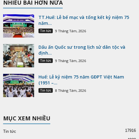
NHIỀU BÀI HƠN NỮA
TT.Huế: Lễ bế mạc và tổng kết kỷ niệm 75
năm...
Tin tức
9 Tháng Tám, 2026
Dấu ấn Quốc sư trong lịch sử dân tộc và
định...
Tin tức
9 Tháng Tám, 2026
Huế: Lễ kỷ niệm 75 năm GĐPT Việt Nam
(1951 –...
Tin tức
8 Tháng Tám, 2026
MỤC XEM NHIỀU
17916
Tin tức