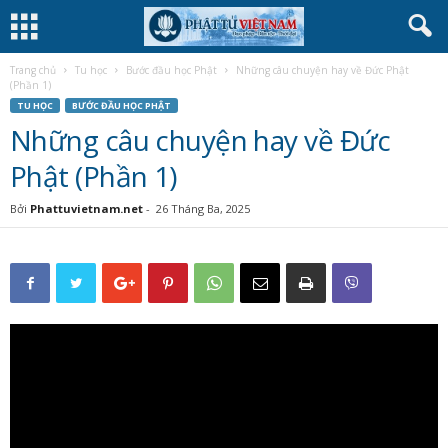
Trang chủ
Tu học
Bước đầu học Phật
Những câu chuyện hay về Đức Phật
(Phần 1)
TU HỌC
BƯỚC ĐẦU HỌC PHẬT
Những câu chuyện hay về Đức
Phật (Phần 1)
Bởi
Phattuvietnam.net
-
26 Tháng Ba, 2025