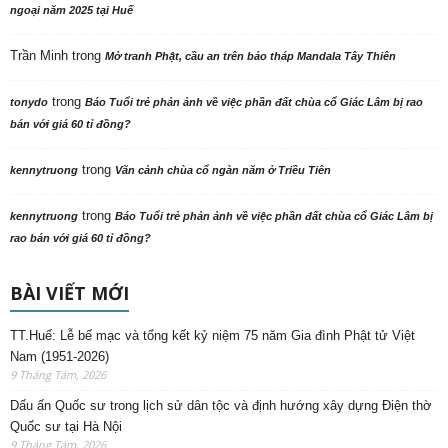
ngoại năm 2025 tại Huế
Trần Minh
trong
Mở tranh Phật, cầu an trên bảo tháp Mandala Tây Thiên
trong
tonydo
Báo Tuổi trẻ phản ảnh về việc phần đất chùa cổ Giác Lâm bị rao
bán với giá 60 tỉ đồng?
trong
kennytruong
Vãn cảnh chùa cổ ngàn năm ở Triều Tiên
trong
kennytruong
Báo Tuổi trẻ phản ảnh về việc phần đất chùa cổ Giác Lâm bị
rao bán với giá 60 tỉ đồng?
BÀI VIẾT MỚI
TT.Huế: Lễ bế mạc và tổng kết kỷ niệm 75 năm Gia đình Phật tử Việt
Nam (1951-2026)
9 Tháng Tám, 2026
Dấu ấn Quốc sư trong lịch sử dân tộc và định hướng xây dựng Điện thờ
Quốc sư tại Hà Nội
9 Tháng Tám, 2026