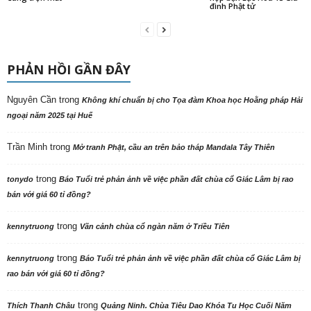
đình Phật tử
PHẢN HỒI GẦN ĐÂY
Nguyên Cần
trong
Không khí chuẩn bị cho Tọa đàm Khoa học Hoằng pháp Hải
ngoại năm 2025 tại Huế
Trần Minh
trong
Mở tranh Phật, cầu an trên bảo tháp Mandala Tây Thiên
trong
tonydo
Báo Tuổi trẻ phản ảnh về việc phần đất chùa cổ Giác Lâm bị rao
bán với giá 60 tỉ đồng?
trong
kennytruong
Vãn cảnh chùa cổ ngàn năm ở Triều Tiên
trong
kennytruong
Báo Tuổi trẻ phản ảnh về việc phần đất chùa cổ Giác Lâm bị
rao bán với giá 60 tỉ đồng?
trong
Thích Thanh Châu
Quảng Ninh. Chùa Tiêu Dao Khóa Tu Học Cuối Năm