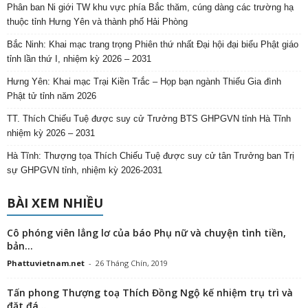
Phân ban Ni giới TW khu vực phía Bắc thăm, cúng dàng các trường hạ
thuộc tỉnh Hưng Yên và thành phố Hải Phòng
Bắc Ninh: Khai mạc trang trọng Phiên thứ nhất Đại hội đại biểu Phật giáo
tỉnh lần thứ I, nhiệm kỳ 2026 – 2031
Hưng Yên: Khai mạc Trại Kiền Trắc – Họp bạn ngành Thiếu Gia đình
Phật tử tỉnh năm 2026
TT. Thích Chiếu Tuệ được suy cử Trưởng BTS GHPGVN tỉnh Hà Tĩnh
nhiệm kỳ 2026 – 2031
Hà Tĩnh: Thượng tọa Thích Chiếu Tuệ được suy cử tân Trưởng ban Trị
sự GHPGVN tỉnh, nhiệm kỳ 2026-2031
BÀI XEM NHIỀU
Cô phóng viên lẳng lơ của báo Phụ nữ và chuyện tình tiền,
bản...
Phattuvietnam.net
-
26 Tháng Chín, 2019
Tấn phong Thượng toạ Thích Đồng Ngộ kế nhiệm trụ trì và
đặt đá...