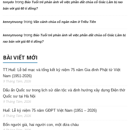
trong
tonydo
Báo Tuổi trẻ phản ảnh về việc phần đất chùa cổ Giác Lâm bị rao
bán với giá 60 tỉ đồng?
trong
kennytruong
Vãn cảnh chùa cổ ngàn năm ở Triều Tiên
trong
kennytruong
Báo Tuổi trẻ phản ảnh về việc phần đất chùa cổ Giác Lâm bị
rao bán với giá 60 tỉ đồng?
BÀI VIẾT MỚI
TT.Huế: Lễ bế mạc và tổng kết kỷ niệm 75 năm Gia đình Phật tử Việt
Nam (1951-2026)
9 Tháng Tám, 2026
Dấu ấn Quốc sư trong lịch sử dân tộc và định hướng xây dựng Điện thờ
Quốc sư tại Hà Nội
9 Tháng Tám, 2026
Huế: Lễ kỷ niệm 75 năm GĐPT Việt Nam (1951 – 2026)
8 Tháng Tám, 2026
Bốn người già, hai người con, một đứa cháu
8 Tháng Tám, 2026