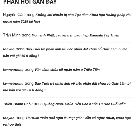
PHẢN HỒI GẦN ĐÂY
Nguyên Cần
trong
Không khí chuẩn bị cho Tọa đàm Khoa học Hoằng pháp Hải
ngoại năm 2025 tại Huế
Trần Minh
trong
Mở tranh Phật, cầu an trên bảo tháp Mandala Tây Thiên
trong
tonydo
Báo Tuổi trẻ phản ảnh về việc phần đất chùa cổ Giác Lâm bị rao
bán với giá 60 tỉ đồng?
trong
kennytruong
Vãn cảnh chùa cổ ngàn năm ở Triều Tiên
trong
kennytruong
Báo Tuổi trẻ phản ảnh về việc phần đất chùa cổ Giác Lâm bị
rao bán với giá 60 tỉ đồng?
trong
Thích Thanh Châu
Quảng Ninh. Chùa Tiêu Dao Khóa Tu Học Cuối Năm
trong
tonydo
TP.HCM: “Văn hoá nghi lễ Phật giáo” cần có nghệ thuật, khoa học
và hợp thời