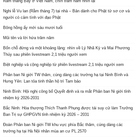
Rằm tháng Bảy ở Việt Nam, chín trăm năm nhìn lại
Nghi lễ Vu lan (Rằm tháng 7) tại nhà – Bản dành cho Phật tử sơ cơ và
người có cảm tình với đạo Phật
Bông hồng ấy mới sáu mươi tuổi
Mũi tên và lời hứa trăm năm
Bốn chỗ đứng và một khoảng lặng: nhìn về Lý Nhã Kỳ và Mai Phương
Thúy sau phiên livestream 2,1 triệu người xem
Biệt nghiệp và cộng nghiệp từ phiên livestream 2,1 triệu người xem
Phân ban Ni giới TW thăm, cúng dàng các trường hạ tại Ninh Bình và
Hưng Yên: Lan tỏa tinh thần hộ trì Tam bảo
Ninh Bình: Hội nghị công bố Quyết định và ra mắt Phân ban Ni giới tỉnh
nhiệm kỳ 2026-2031
Bắc Ninh: Hòa thượng Thích Thanh Phụng được tái suy cử làm Trưởng
Ban Trị sự GHPGVN tỉnh nhiệm kỳ 2026 – 2031
Đoàn Phân ban Ni giới TW khu vực phía Bắc thăm, cúng dàng các
trường hạ tại Hà Nội nhân mùa an cư PL.2570