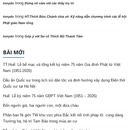
trong
tonydo
Đừng vô cảm với các thầy trụ trì
trong
tonydo
HT.Thích Bửu Chánh chia sẻ: Kỹ năng dẫn chương trình các lễ hội
Phật giáo Nam tông
trong
tonydo
Góp ý với Sư cô Thích Nữ Thanh Tâm
BÀI MỚI
TT.Huế: Lễ bế mạc và tổng kết kỷ niệm 75 năm Gia đình Phật tử Việt
Nam (1951-2026)
Dấu ấn Quốc sư trong lịch sử dân tộc và định hướng xây dựng Điện thờ
Quốc sư tại Hà Nội
Huế: Lễ kỷ niệm 75 năm GĐPT Việt Nam (1951 – 2026)
Bốn người già, hai người con, một đứa cháu
Phân ban Ni giới TW khu vực phía Bắc kết nối tình pháp lữ, cúng dàng
Trường hạ, hộ trì Tam Bảo trong mùa an cư