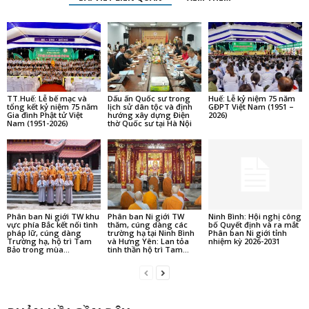
TT.Huế: Lễ bế mạc và
Dấu ấn Quốc sư trong
Huế: Lễ kỷ niệm 75 năm
tổng kết kỷ niệm 75 năm
lịch sử dân tộc và định
GĐPT Việt Nam (1951 –
Gia đình Phật tử Việt
hướng xây dựng Điện
2026)
Nam (1951-2026)
thờ Quốc sư tại Hà Nội
Phân ban Ni giới TW khu
Phân ban Ni giới TW
Ninh Bình: Hội nghị công
vực phía Bắc kết nối tình
thăm, cúng dàng các
bố Quyết định và ra mắt
pháp lữ, cúng dàng
trường hạ tại Ninh Bình
Phân ban Ni giới tỉnh
Trường hạ, hộ trì Tam
và Hưng Yên: Lan tỏa
nhiệm kỳ 2026-2031
Bảo trong mùa...
tinh thần hộ trì Tam...