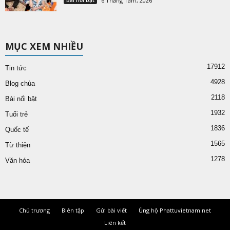
6 Tháng Tám, 2026
MỤC XEM NHIỀU
17912
Tin tức
4928
Blog chùa
2118
Bài nổi bật
1932
Tuổi trẻ
1836
Quốc tế
1565
Từ thiện
1278
Văn hóa
Chủ trương
Biên tập
Gửi bài viết
Ủng hộ Phattuvietnam.net
Liên kết