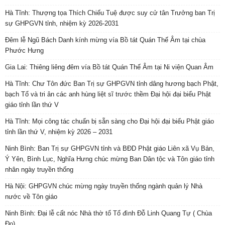
Hà Tĩnh: Thượng tọa Thích Chiếu Tuệ được suy cử tân Trưởng ban Trị
sự GHPGVN tỉnh, nhiệm kỳ 2026-2031
Đêm lễ Ngũ Bách Danh kính mừng vía Bồ tát Quán Thế Âm tại chùa
Phước Hưng
Gia Lai: Thiêng liêng đêm vía Bồ tát Quán Thế Âm tại Ni viện Quan Âm
Hà Tĩnh: Chư Tôn đức Ban Trị sự GHPGVN tỉnh dâng hương bạch Phật,
bạch Tổ và tri ân các anh hùng liệt sĩ trước thềm Đại hội đại biểu Phật
giáo tỉnh lần thứ V
Hà Tĩnh: Mọi công tác chuẩn bị sẵn sàng cho Đại hội đại biểu Phật giáo
tỉnh lần thứ V, nhiệm kỳ 2026 – 2031
Ninh Bình: Ban Trị sự GHPGVN tỉnh và BĐD Phật giáo Liên xã Vụ Bản,
Ý Yên, Bình Lục, Nghĩa Hưng chúc mừng Ban Dân tộc và Tôn giáo tỉnh
nhân ngày truyền thống
Hà Nội: GHPGVN chúc mừng ngày truyền thống ngành quản lý Nhà
nước về Tôn giáo
Ninh Bình: Đại lễ cất nóc Nhà thờ tổ Tổ đình Đỗ Linh Quang Tự ( Chùa
Đọ)