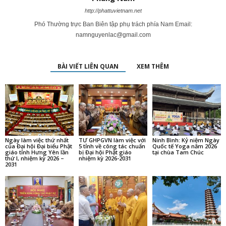
http://phattuvietnam.net
Phó Thường trực Ban Biên tập phụ trách phía Nam Email:
namnguyenlac@gmail.com
BÀI VIẾT LIÊN QUAN
XEM THÊM
Ngày làm việc thứ nhất
TƯ GHPGVN làm việc với
Ninh Bình: Kỷ niệm Ngày
của Đại hội Đại biểu Phật
5 tỉnh về công tác chuẩn
Quốc tế Yoga năm 2026
giáo tỉnh Hưng Yên lần
bị Đại hội Phật giáo
tại chùa Tam Chúc
thứ I, nhiệm kỳ 2026 –
nhiệm kỳ 2026-2031
2031