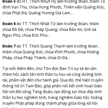
Đoàn 5
do HT. Thích Nhựt Hỷ làm trưởng đoàn, thăm Tổ
đình Vạn Thọ, chùa Hưng Phước, Thiền viện Quảng Đức,
chùa Phật Đà, Quảng Hương Già Lam…
Đoàn 6
do TT. Thích Nhật Từ làm trưởng đoàn, thăm
chùa Bồ Đề, chùa Pháp Quang, chùa Bảo An, tịnh xá
Ngọc Phú, chùa Đức Phú…
Đoàn 7
do TT. Thích Quang Thạnh làm trưởng đoàn,
thăm chùa Quảng Đức, chùa Vĩnh Phước, chùa Hoằng
Pháp, chùa Pháp Thành, chùa Di Đà…
Tại mỗi điểm đến, chư Tôn đức Ban Trị sự sẽ ân cần
thăm hỏi, sách tấn tinh thần tu học và cúng dường tịnh
tài, phẩm vật đến chư hành giả. Qua đó, thể hiện truyền
thống hộ trì Tam Bảo, góp phần nối kết sinh hoạt Giáo
hội với đời sống Tăng đoàn, tạo động lực thúc đẩy tinh
thần tu học nghiêm tịnh, trang nghiêm Giáo hội, hoằng
truyền Phật pháp đúng chánh pháp giữa lòng xã hội