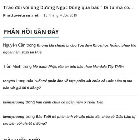
Trao đổi với ông Dương Ngọc Dũng qua bài: “ Đi tu mà có...
Phattuvietnam.net
-
15 Tháng Mười, 2019
PHẢN HỒI GẦN ĐÂY
Nguyên Cần
trong
Không khí chuẩn bị cho Tọa đàm Khoa học Hoằng pháp Hải
ngoại năm 2025 tại Huế
Trần Minh
trong
Mở tranh Phật, cầu an trên bảo tháp Mandala Tây Thiên
trong
tonydo
Báo Tuổi trẻ phản ảnh về việc phần đất chùa cổ Giác Lâm bị rao
bán với giá 60 tỉ đồng?
trong
kennytruong
Vãn cảnh chùa cổ ngàn năm ở Triều Tiên
trong
kennytruong
Báo Tuổi trẻ phản ảnh về việc phần đất chùa cổ Giác Lâm bị
rao bán với giá 60 tỉ đồng?