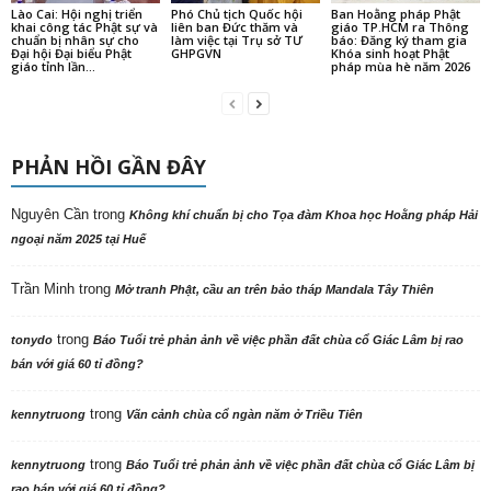
Lào Cai: Hội nghị triển
Phó Chủ tịch Quốc hội
Ban Hoằng pháp Phật
khai công tác Phật sự và
liên ban Đức thăm và
giáo TP.HCM ra Thông
chuẩn bị nhân sự cho
làm việc tại Trụ sở TƯ
báo: Đăng ký tham gia
Đại hội Đại biểu Phật
GHPGVN
Khóa sinh hoạt Phật
giáo tỉnh lần...
pháp mùa hè năm 2026
PHẢN HỒI GẦN ĐÂY
Nguyên Cần
trong
Không khí chuẩn bị cho Tọa đàm Khoa học Hoằng pháp Hải
ngoại năm 2025 tại Huế
Trần Minh
trong
Mở tranh Phật, cầu an trên bảo tháp Mandala Tây Thiên
trong
tonydo
Báo Tuổi trẻ phản ảnh về việc phần đất chùa cổ Giác Lâm bị rao
bán với giá 60 tỉ đồng?
trong
kennytruong
Vãn cảnh chùa cổ ngàn năm ở Triều Tiên
trong
kennytruong
Báo Tuổi trẻ phản ảnh về việc phần đất chùa cổ Giác Lâm bị
rao bán với giá 60 tỉ đồng?