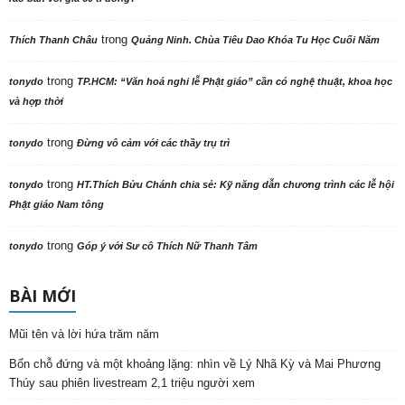
trong
Thích Thanh Châu
Quảng Ninh. Chùa Tiêu Dao Khóa Tu Học Cuối Năm
trong
tonydo
TP.HCM: “Văn hoá nghi lễ Phật giáo” cần có nghệ thuật, khoa học
và hợp thời
trong
tonydo
Đừng vô cảm với các thầy trụ trì
trong
tonydo
HT.Thích Bửu Chánh chia sẻ: Kỹ năng dẫn chương trình các lễ hội
Phật giáo Nam tông
trong
tonydo
Góp ý với Sư cô Thích Nữ Thanh Tâm
BÀI MỚI
Mũi tên và lời hứa trăm năm
Bốn chỗ đứng và một khoảng lặng: nhìn về Lý Nhã Kỳ và Mai Phương
Thúy sau phiên livestream 2,1 triệu người xem