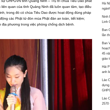
rị sự GHPGVN tỉnh Quảng Ninh – Trụ trì chùa Tiêu Dao phát
Hà Nộ
 liên quan của tỉnh Quảng Ninh đã luôn quan tâm, tạo điều
ngành
g Ninh, trong đó có chùa Tiêu Dao được hoạt động đúng pháp
Ninh 
n động các Phật tử đón mùa Phật đản an toàn, tiết kiệm;
Linh 
n địa phương trong việc phòng chống dịch bệnh.
Ban C
lần t
Ban 
hoạch
45 nă
giáo 
Hải P
anh l
Lào C
dựng 
GHPG
Lào C
2570 