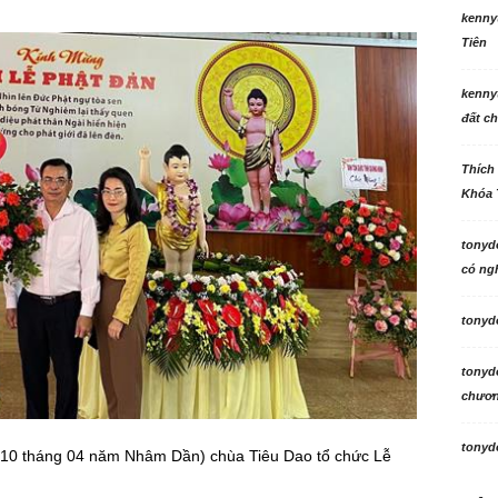
kenny
Tiên
kenny
đất ch
Thích
Khóa 
tonyd
có ngh
tonyd
tonyd
chương
tonyd
0 tháng 04 năm Nhâm Dần) chùa Tiêu Dao tổ chức Lễ