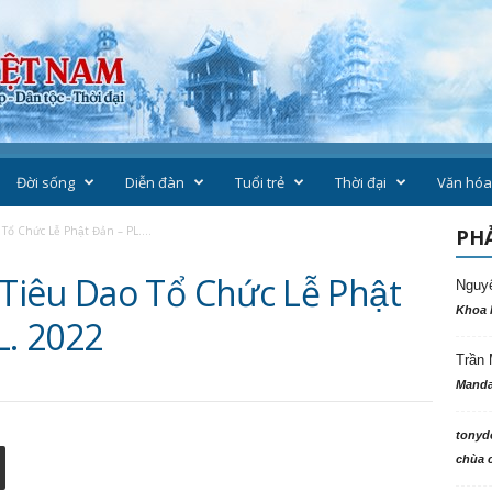
Đời sống
Diễn đàn
Tuổi trẻ
Thời đại
Văn hóa
 Chức Lễ Phật Đản – PL....
PHẢ
iêu Dao Tổ Chức Lễ Phật
Nguy
Khoa 
L. 2022
Trần 
Manda
tonyd
chùa c