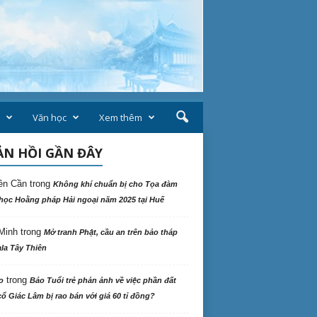
Văn học
Xem thêm
N HỒI GẦN ĐÂY
ên Cần
trong
Không khí chuẩn bị cho Tọa đàm
học Hoằng pháp Hải ngoại năm 2025 tại Huế
Minh
trong
Mở tranh Phật, cầu an trên bảo tháp
la Tây Thiên
trong
o
Báo Tuổi trẻ phản ảnh về việc phần đất
ổ Giác Lâm bị rao bán với giá 60 tỉ đồng?