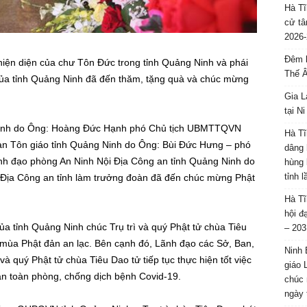
Hà Tĩ
cử tâ
2026-
Đêm l
 hiện diện của chư Tôn Đức trong tỉnh Quảng Ninh và phái
Thế 
của tỉnh Quảng Ninh đã đến thăm, tặng quà và chúc mừng
Gia L
tại N
inh do Ông: Hoàng Đức Hạnh phó Chủ tịch UBMTTQVN
Hà Tĩ
an Tôn giáo tỉnh Quảng Ninh do Ông: Bùi Đức Hưng – phó
dâng 
Lãnh đạo phòng An Ninh Nội Địa Công an tỉnh Quảng Ninh do
hùng 
tỉnh 
ịa Công an tỉnh làm trưởng đoàn đã đến chúc mừng Phật
Hà Tĩ
hội đ
̉a tỉnh Quảng Ninh chúc Trụ trì và quý Phật tử chùa Tiêu
– 203
ùa Phật đản an lạc. Bên cạnh đó, Lãnh đạo các Sở, Ban,
Ninh 
à quý Phật tử chùa Tiêu Dao tử tiếp tục thực hiện tốt việc
giáo 
an toàn phòng, chống dịch bệnh Covid-19.
chúc 
ngày 