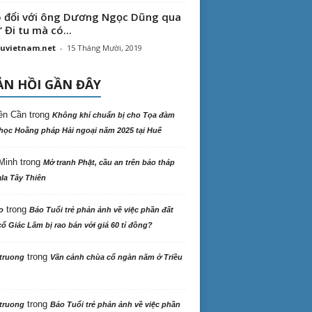
 đổi với ông Dương Ngọc Dũng qua
“ Đi tu mà có...
uvietnam.net
-
15 Tháng Mười, 2019
N HỒI GẦN ĐÂY
ên Cần
trong
Không khí chuẩn bị cho Tọa đàm
học Hoằng pháp Hải ngoại năm 2025 tại Huế
Minh
trong
Mở tranh Phật, cầu an trên bảo tháp
la Tây Thiên
trong
o
Báo Tuổi trẻ phản ảnh về việc phần đất
ổ Giác Lâm bị rao bán với giá 60 tỉ đồng?
trong
truong
Vãn cảnh chùa cổ ngàn năm ở Triều
trong
truong
Báo Tuổi trẻ phản ảnh về việc phần