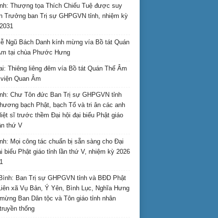
nh: Thượng tọa Thích Chiếu Tuệ được suy
n Trưởng ban Trị sự GHPGVN tỉnh, nhiệm kỳ
2031
ễ Ngũ Bách Danh kính mừng vía Bồ tát Quán
Âm tại chùa Phước Hưng
ai: Thiêng liêng đêm vía Bồ tát Quán Thế Âm
i viện Quan Âm
nh: Chư Tôn đức Ban Trị sự GHPGVN tỉnh
hương bạch Phật, bạch Tổ và tri ân các anh
liệt sĩ trước thềm Đại hội đại biểu Phật giáo
lần thứ V
nh: Mọi công tác chuẩn bị sẵn sàng cho Đại
ại biểu Phật giáo tỉnh lần thứ V, nhiệm kỳ 2026
1
Bình: Ban Trị sự GHPGVN tỉnh và BĐD Phật
Liên xã Vụ Bản, Ý Yên, Bình Lục, Nghĩa Hưng
mừng Ban Dân tộc và Tôn giáo tỉnh nhân
truyền thống