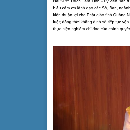
Đại Đức: Thích Tâm Tịnh – ủy viên Ban t
biểu cảm ơn lãnh đạo các Sở, Ban, ngành
kiện thuận lợi cho Phật giáo tỉnh Quản
luật; đồng thời khẳng định sẽ tiếp tục vậ
thực hiện nghiêm chỉ đạo của chính quyề