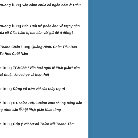
trong
truong
Vãn cảnh chùa cổ ngàn năm ở Triều
trong
truong
Báo Tuổi trẻ phản ảnh về việc phần
ùa cổ Giác Lâm bị rao bán với giá 60 tỉ đồng?
trong
 Thanh Châu
Quảng Ninh. Chùa Tiêu Dao
Tu Học Cuối Năm
trong
o
TP.HCM: “Văn hoá nghi lễ Phật giáo” cần
ệ thuật, khoa học và hợp thời
trong
o
Đừng vô cảm với các thầy trụ trì
trong
o
HT.Thích Bửu Chánh chia sẻ: Kỹ năng dẫn
 trình các lễ hội Phật giáo Nam tông
trong
o
Góp ý với Sư cô Thích Nữ Thanh Tâm