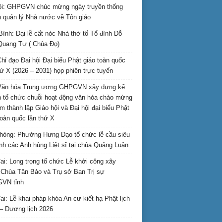
i: GHPGVN chúc mừng ngày truyền thống
 quản lý Nhà nước về Tôn giáo
Bình: Đại lễ cất nóc Nhà thờ tổ Tổ đình Đỗ
Quang Tự ( Chùa Đọ)
hỉ đạo Đại hội Đại biểu Phật giáo toàn quốc
hứ X (2026 – 2031) họp phiên trực tuyến
Văn hóa Trung ương GHPGVN xây dựng kế
 tổ chức chuỗi hoạt động văn hóa chào mừng
m thành lập Giáo hội và Đại hội đại biểu Phật
toàn quốc lần thứ X
hòng: Phường Hưng Đạo tổ chức lễ cầu siêu
inh các Anh hùng Liệt sĩ tại chùa Quảng Luận
ai: Long trọng tổ chức Lễ khởi công xây
Chùa Tân Bảo và Trụ sở Ban Trị sự
VN tỉnh
ai: Lễ khai pháp khóa An cư kiết hạ Phật lịch
– Dương lịch 2026