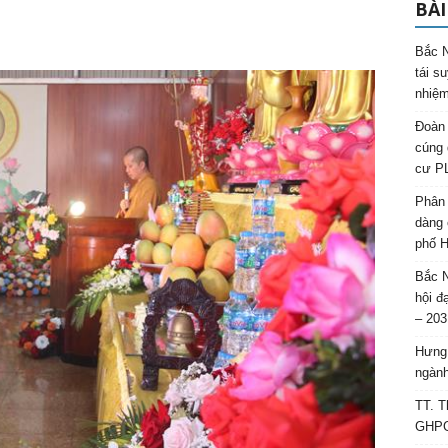
BÀI
Bắc N
tái s
nhiệm
Đoàn 
cúng 
cư P
Phân 
dàng 
phố H
Bắc N
hội đ
– 203
Hưng 
ngành
TT. T
GHPGV