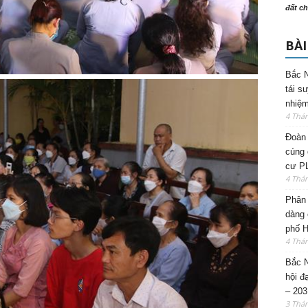
đất ch
BÀI
Bắc N
tái s
nhiệm
4 Thá
Đoàn 
cúng 
cư P
4 Thá
Phân 
dàng 
phố H
4 Thá
Bắc N
hội đ
– 203
3 Thá