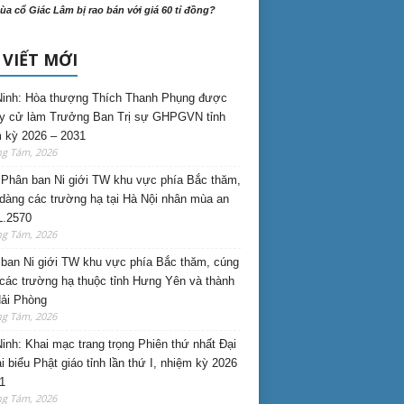
ùa cổ Giác Lâm bị rao bán với giá 60 tỉ đồng?
 VIẾT MỚI
inh: Hòa thượng Thích Thanh Phụng được
uy cử làm Trưởng Ban Trị sự GHPGVN tỉnh
 kỳ 2026 – 2031
ng Tám, 2026
Phân ban Ni giới TW khu vực phía Bắc thăm,
dàng các trường hạ tại Hà Nội nhân mùa an
L.2570
ng Tám, 2026
ban Ni giới TW khu vực phía Bắc thăm, cúng
các trường hạ thuộc tỉnh Hưng Yên và thành
ải Phòng
ng Tám, 2026
inh: Khai mạc trang trọng Phiên thứ nhất Đại
ại biểu Phật giáo tỉnh lần thứ I, nhiệm kỳ 2026
1
ng Tám, 2026