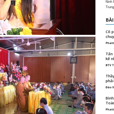
Ninh 
Trung
BÀI
Cô p
chuy
Phatt
Tấn 
kế n
BTV 
Thầy
phải
Đào V
Bình
Toà
Phatt