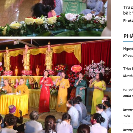
Trao
bài: 
Phatt
PHẢ
Nguy
Khoa 
Trần 
Manda
tonyd
chùa c
kenny
Tiên
kenny