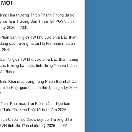
 MỚI
inh: Hòa thượng Thích Thanh Phụng được
uy cử làm Trưởng Ban Trị sự GHPGVN tỉnh
 kỳ 2026 – 2031
Phân ban Ni giới TW khu vực phía Bắc thăm,
dàng các trường hạ tại Hà Nội nhân mùa an
L.2570
ban Ni giới TW khu vực phía Bắc thăm, cúng
các trường hạ thuộc tỉnh Hưng Yên và thành
ải Phòng
inh: Khai mạc trang trọng Phiên thứ nhất Đại
ại biểu Phật giáo tỉnh lần thứ I, nhiệm kỳ 2026
1
Yên: Khai mạc Trại Kiền Trắc – Họp bạn
 Thiếu Gia đình Phật tử tỉnh năm 2026
hích Chiếu Tuệ được suy cử Trưởng BTS
N tỉnh Hà Tĩnh nhiệm kỳ 2026 – 2031