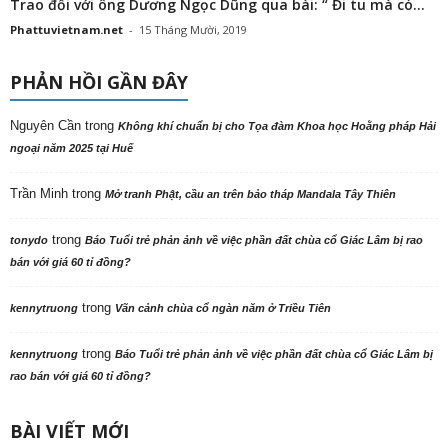
Trao đổi với ông Dương Ngọc Dũng qua bài: “ Đi tu mà có...
Phattuvietnam.net
-
15 Tháng Mười, 2019
PHẢN HỒI GẦN ĐÂY
Nguyên Cần
trong
Không khí chuẩn bị cho Tọa đàm Khoa học Hoằng pháp Hải
ngoại năm 2025 tại Huế
Trần Minh
trong
Mở tranh Phật, cầu an trên bảo tháp Mandala Tây Thiên
trong
tonydo
Báo Tuổi trẻ phản ảnh về việc phần đất chùa cổ Giác Lâm bị rao
bán với giá 60 tỉ đồng?
trong
kennytruong
Vãn cảnh chùa cổ ngàn năm ở Triều Tiên
trong
kennytruong
Báo Tuổi trẻ phản ảnh về việc phần đất chùa cổ Giác Lâm bị
rao bán với giá 60 tỉ đồng?
BÀI VIẾT MỚI