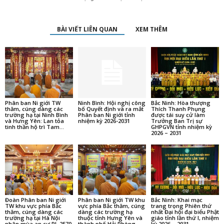
BÀI VIẾT LIÊN QUAN
XEM THÊM
Phân ban Ni giới TW
Ninh Bình: Hội nghị công
Bắc Ninh: Hòa thượng
thăm, cúng dàng các
bố Quyết định và ra mắt
Thích Thanh Phụng
trường hạ tại Ninh Bình
Phân ban Ni giới tỉnh
được tái suy cử làm
và Hưng Yên: Lan tỏa
nhiệm kỳ 2026-2031
Trưởng Ban Trị sự
tinh thần hộ trì Tam...
GHPGVN tỉnh nhiệm kỳ
2026 – 2031
Đoàn Phân ban Ni giới
Phân ban Ni giới TW khu
Bắc Ninh: Khai mạc
TW khu vực phía Bắc
vực phía Bắc thăm, cúng
trang trọng Phiên thứ
thăm, cúng dàng các
dàng các trường hạ
nhất Đại hội đại biểu Phật
trường hạ tại Hà Nội
thuộc tỉnh Hưng Yên và
giáo tỉnh lần thứ I, nhiệm
nhân mùa an cư PL.2570
thành phố Hải Phòng
kỳ 2026 – 2031