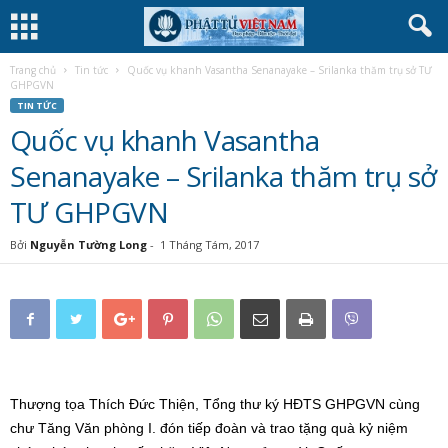
Trang chủ
Tin tức
Quốc vụ khanh Vasantha Senanayake – Srilanka thăm trụ sở TƯ
GHPGVN
TIN TỨC
Quốc vụ khanh Vasantha
Senanayake – Srilanka thăm trụ sở
TƯ GHPGVN
Bởi
Nguyễn Tường Long
-
1 Tháng Tám, 2017
Thượng tọa Thích Đức Thiện, Tổng thư ký HĐTS GHPGVN cùng
chư Tăng Văn phòng I. đón tiếp đoàn và trao tặng quà kỷ niệm