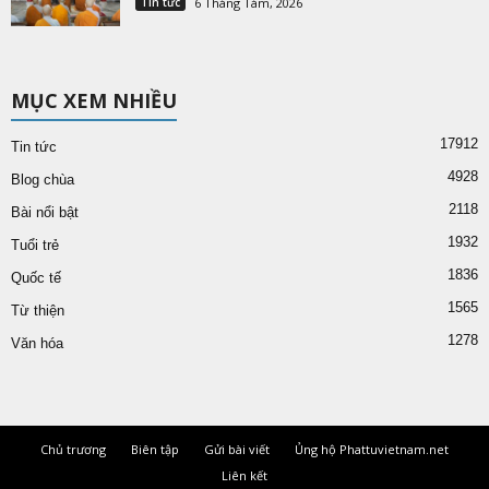
Tin tức
6 Tháng Tám, 2026
MỤC XEM NHIỀU
17912
Tin tức
4928
Blog chùa
2118
Bài nổi bật
1932
Tuổi trẻ
1836
Quốc tế
1565
Từ thiện
1278
Văn hóa
Chủ trương
Biên tập
Gửi bài viết
Ủng hộ Phattuvietnam.net
Liên kết