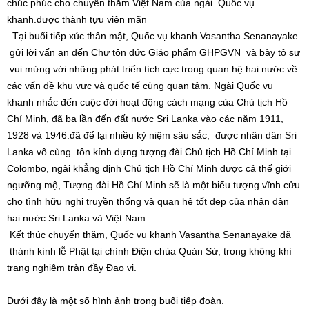
chúc phúc cho chuyến thăm Việt Nam của ngài Quốc vụ
khanh.được thành tựu viên mãn
Tại buổi tiếp xúc thân mật, Quốc vụ khanh Vasantha Senanayake
gửi lời vấn an đến Chư tôn đức Giáo phẩm GHPGVN và bày tỏ sự
vui mừng với những phát triển tích cực trong quan hệ hai nước về
các vấn đề khu vực và quốc tế cùng quan tâm. Ngài Quốc vụ
khanh nhắc đến cuộc đời hoạt động cách mạng của Chủ tịch Hồ
Chí Minh, đã ba lần đến đất nước Sri Lanka vào các năm 1911,
1928 và 1946.đã để lại nhiều kỷ niệm sâu sắc, được nhân dân Sri
Lanka vô cùng tôn kính dựng tượng đài Chủ tịch Hồ Chí Minh tại
Colombo, ngài khẳng định Chủ tịch Hồ Chí Minh được cả thế giới
ngưỡng mộ, Tượng đài Hồ Chí Minh sẽ là một biểu tượng vĩnh cửu
cho tình hữu nghị truyền thống và quan hệ tốt đẹp của nhân dân
hai nước Sri Lanka và Việt Nam.
Kết thúc chuyến thăm, Quốc vụ khanh Vasantha Senanayake đã
thành kính lễ Phật tại chính Điện chùa Quán Sứ, trong không khí
trang nghiêm tràn đầy Đạo vị.
Dưới đây là một số hình ảnh trong buổi tiếp đoàn.