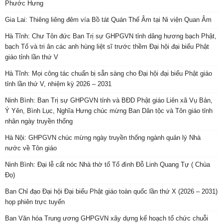
Phước Hưng
Gia Lai: Thiêng liêng đêm vía Bồ tát Quán Thế Âm tại Ni viện Quan Âm
Hà Tĩnh: Chư Tôn đức Ban Trị sự GHPGVN tỉnh dâng hương bạch Phật,
bạch Tổ và tri ân các anh hùng liệt sĩ trước thềm Đại hội đại biểu Phật
giáo tỉnh lần thứ V
Hà Tĩnh: Mọi công tác chuẩn bị sẵn sàng cho Đại hội đại biểu Phật giáo
tỉnh lần thứ V, nhiệm kỳ 2026 – 2031
Ninh Bình: Ban Trị sự GHPGVN tỉnh và BĐD Phật giáo Liên xã Vụ Bản,
Ý Yên, Bình Lục, Nghĩa Hưng chúc mừng Ban Dân tộc và Tôn giáo tỉnh
nhân ngày truyền thống
Hà Nội: GHPGVN chúc mừng ngày truyền thống ngành quản lý Nhà
nước về Tôn giáo
Ninh Bình: Đại lễ cất nóc Nhà thờ tổ Tổ đình Đỗ Linh Quang Tự ( Chùa
Đọ)
Ban Chỉ đạo Đại hội Đại biểu Phật giáo toàn quốc lần thứ X (2026 – 2031)
họp phiên trực tuyến
Ban Văn hóa Trung ương GHPGVN xây dựng kế hoạch tổ chức chuỗi