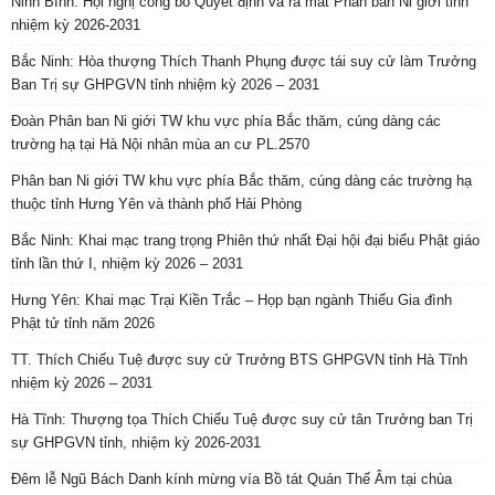
Ninh Bình: Hội nghị công bố Quyết định và ra mắt Phân ban Ni giới tỉnh
nhiệm kỳ 2026-2031
Bắc Ninh: Hòa thượng Thích Thanh Phụng được tái suy cử làm Trưởng
Ban Trị sự GHPGVN tỉnh nhiệm kỳ 2026 – 2031
Đoàn Phân ban Ni giới TW khu vực phía Bắc thăm, cúng dàng các
trường hạ tại Hà Nội nhân mùa an cư PL.2570
Phân ban Ni giới TW khu vực phía Bắc thăm, cúng dàng các trường hạ
thuộc tỉnh Hưng Yên và thành phố Hải Phòng
Bắc Ninh: Khai mạc trang trọng Phiên thứ nhất Đại hội đại biểu Phật giáo
tỉnh lần thứ I, nhiệm kỳ 2026 – 2031
Hưng Yên: Khai mạc Trại Kiền Trắc – Họp bạn ngành Thiếu Gia đình
Phật tử tỉnh năm 2026
TT. Thích Chiếu Tuệ được suy cử Trưởng BTS GHPGVN tỉnh Hà Tĩnh
nhiệm kỳ 2026 – 2031
Hà Tĩnh: Thượng tọa Thích Chiếu Tuệ được suy cử tân Trưởng ban Trị
sự GHPGVN tỉnh, nhiệm kỳ 2026-2031
Đêm lễ Ngũ Bách Danh kính mừng vía Bồ tát Quán Thế Âm tại chùa