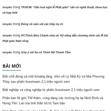
trong
tonydo
TP.HCM: “Văn hoá nghi lễ Phật giáo” cần có nghệ thuật, khoa học
và hợp thời
trong
tonydo
Đừng vô cảm với các thầy trụ trì
trong
tonydo
HT.Thích Bửu Chánh chia sẻ: Kỹ năng dẫn chương trình các lễ hội
Phật giáo Nam tông
trong
tonydo
Góp ý với Sư cô Thích Nữ Thanh Tâm
BÀI MỚI
Bốn chỗ đứng và một khoảng lặng: nhìn về Lý Nhã Kỳ và Mai Phương
Thúy sau phiên livestream 2,1 triệu người xem
Biệt nghiệp và cộng nghiệp từ phiên livestream 2,1 triệu người xem
Phân ban Ni giới TW thăm, cúng dàng các trường hạ tại Ninh Bình và
Hưng Yên: Lan tỏa tinh thần hộ trì Tam bảo