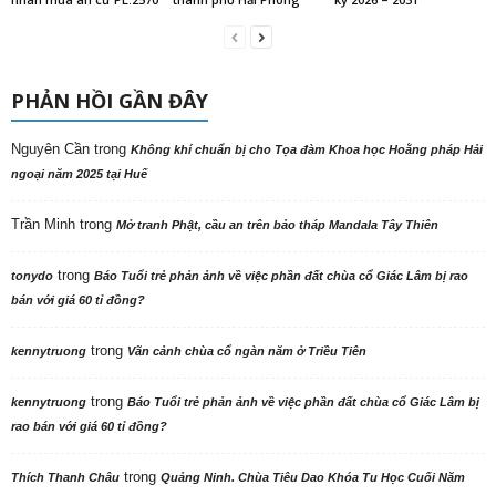
PHẢN HỒI GẦN ĐÂY
Nguyên Cần
trong
Không khí chuẩn bị cho Tọa đàm Khoa học Hoằng pháp Hải
ngoại năm 2025 tại Huế
Trần Minh
trong
Mở tranh Phật, cầu an trên bảo tháp Mandala Tây Thiên
trong
tonydo
Báo Tuổi trẻ phản ảnh về việc phần đất chùa cổ Giác Lâm bị rao
bán với giá 60 tỉ đồng?
trong
kennytruong
Vãn cảnh chùa cổ ngàn năm ở Triều Tiên
trong
kennytruong
Báo Tuổi trẻ phản ảnh về việc phần đất chùa cổ Giác Lâm bị
rao bán với giá 60 tỉ đồng?
trong
Thích Thanh Châu
Quảng Ninh. Chùa Tiêu Dao Khóa Tu Học Cuối Năm