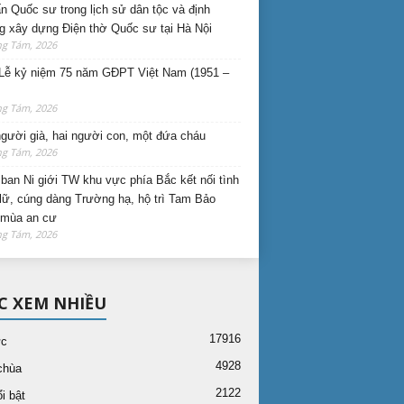
n Quốc sư trong lịch sử dân tộc và định
 xây dựng Điện thờ Quốc sư tại Hà Nội
ng Tám, 2026
Lễ kỷ niệm 75 năm GĐPT Việt Nam (1951 –
ng Tám, 2026
gười già, hai người con, một đứa cháu
ng Tám, 2026
ban Ni giới TW khu vực phía Bắc kết nối tình
lữ, cúng dàng Trường hạ, hộ trì Tam Bảo
 mùa an cư
ng Tám, 2026
C XEM NHIỀU
17916
ức
4928
chùa
2122
i bật