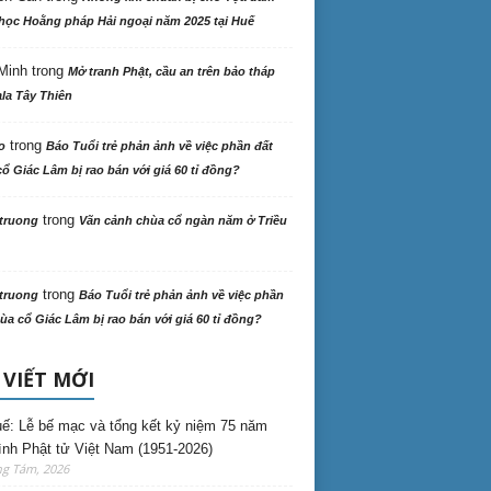
học Hoằng pháp Hải ngoại năm 2025 tại Huế
Minh
trong
Mở tranh Phật, cầu an trên bảo tháp
la Tây Thiên
trong
o
Báo Tuổi trẻ phản ảnh về việc phần đất
ổ Giác Lâm bị rao bán với giá 60 tỉ đồng?
trong
truong
Vãn cảnh chùa cổ ngàn năm ở Triều
trong
truong
Báo Tuổi trẻ phản ảnh về việc phần
ùa cổ Giác Lâm bị rao bán với giá 60 tỉ đồng?
 VIẾT MỚI
ế: Lễ bế mạc và tổng kết kỷ niệm 75 năm
ình Phật tử Việt Nam (1951-2026)
ng Tám, 2026