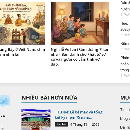
Dấu ấ
hướng
9 Thá
Huế: 
2026)
8 Thá
Bốn n
8 Thá
áng Bảy ở Việt Nam, chín
Nghi lễ Vu lan (Rằm tháng 7) tại
ăm nhìn lại
nhà – Bản dành cho Phật tử sơ
Phân 
cơ và người có cảm tình với
đạo...
pháp 
trong
8 Thá
NHIỀU BÀI HƠN NỮA
MỤ
Tin t
TT.Huế: Lễ bế mạc và tổng
 và
kết kỷ niệm 75 năm...
Blog 
Tin tức
9 Tháng Tám, 2026
Bài nổ
lại