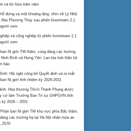
ên và lời hứa trăm năm
hỗ đứng và một khoảng lặng: nhìn về Lý Nhã
 Mai Phương Thúy sau phiên livestream 2,1
 người xem
nghiệp và cộng nghiệp từ phiên livestream 2,1
 người xem
ban Ni giới TW thăm, cúng dàng các trường
i Ninh Bình và Hưng Yên: Lan tỏa tinh thần hộ
am bảo
Bình: Hội nghị công bố Quyết định và ra mắt
ban Ni giới tỉnh nhiệm kỳ 2026-2031
inh: Hòa thượng Thích Thanh Phụng được
uy cử làm Trưởng Ban Trị sự GHPGVN tỉnh
 kỳ 2026 – 2031
Phân ban Ni giới TW khu vực phía Bắc thăm,
dàng các trường hạ tại Hà Nội nhân mùa an
L.2570