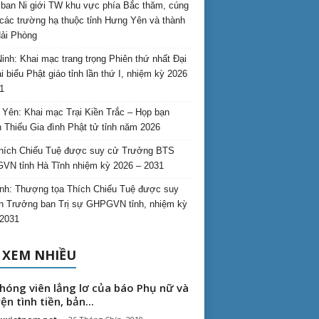
ban Ni giới TW khu vực phía Bắc thăm, cúng
các trường hạ thuộc tỉnh Hưng Yên và thành
ải Phòng
inh: Khai mạc trang trọng Phiên thứ nhất Đại
ại biểu Phật giáo tỉnh lần thứ I, nhiệm kỳ 2026
1
Yên: Khai mạc Trại Kiền Trắc – Họp bạn
 Thiếu Gia đình Phật tử tỉnh năm 2026
hích Chiếu Tuệ được suy cử Trưởng BTS
N tỉnh Hà Tĩnh nhiệm kỳ 2026 – 2031
nh: Thượng tọa Thích Chiếu Tuệ được suy
n Trưởng ban Trị sự GHPGVN tỉnh, nhiệm kỳ
2031
 XEM NHIỀU
hóng viên lẳng lơ của báo Phụ nữ và
ện tình tiền, bản...