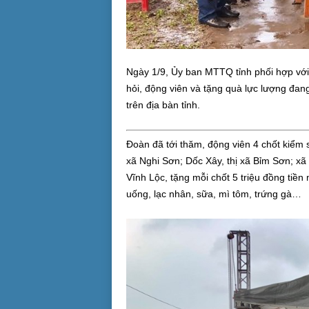
Ngày 1/9, Ủy ban MTTQ tỉnh phối hợp với 
hỏi, động viên và tặng quà lực lượng đan
trên địa bàn tỉnh.
Đoàn đã tới thăm, động viên 4 chốt kiểm s
xã Nghi Sơn; Dốc Xây, thị xã Bỉm Sơn; 
Vĩnh Lộc, tặng mỗi chốt 5 triệu đồng tiền
uống, lạc nhân, sữa, mì tôm, trứng gà…