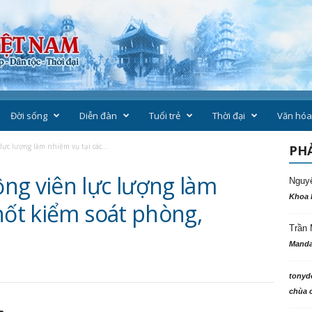
Đời sống
Diễn đàn
Tuổi trẻ
Thời đại
Văn hóa
ực lượng làm nhiệm vụ tại các...
PHẢ
ng viên lực lượng làm
Nguy
Khoa 
hốt kiểm soát phòng,
Trần 
Manda
tonyd
chùa c