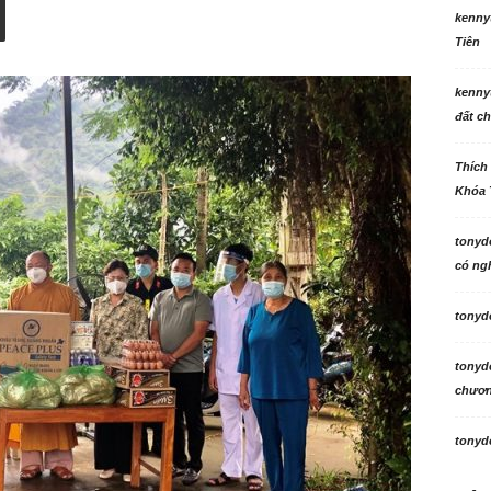
kenny
Tiên
kenny
đất ch
Thích
Khóa 
tonyd
có ngh
tonyd
tonyd
chương
tonyd