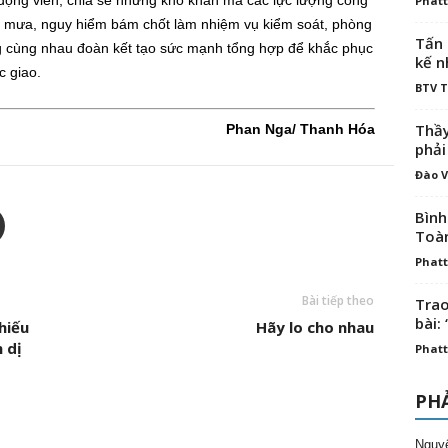
i động viên, chia sẻ những khó khăn mà các lực lượng công
Phatt
 mưa, nguy hiểm bám chốt làm nhiệm vụ kiểm soát, phòng
Tấn 
g cùng nhau đoàn kết tạo sức mạnh tổng hợp để khắc phục
kế n
c giao.
BTV 
Thầy
Phan Nga/ Thanh Hóa
phải
Đào V
Bình
Toà
Phatt
Bài tiếp theo
Trao
bài: 
hiếu
Hãy lo cho nhau
 dị
Phatt
PHẢ
Nguy