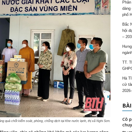
Phân 
dàng 
phố H
Bắc N
hội đ
– 203
Hưng 
ngành
TT. T
GHPGV
Hà Tĩ
cử tâ
2026-
BÀI
Cô p
ng quà chốt kiểm soát, phòng, chống dịch tại Khe nước lạnh, thị xã Nghi Sơn.
chuy