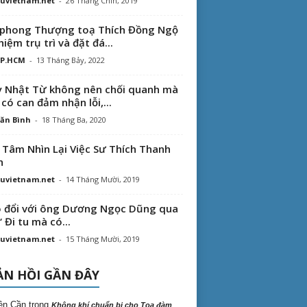
uvietnam.net
-
26 Tháng Chín, 2019
phong Thượng toạ Thích Đồng Ngộ
hiệm trụ trì và đặt đá...
TP.HCM
-
13 Tháng Bảy, 2022
 Nhật Từ không nên chối quanh mà
 có can đảm nhận lỗi,...
ăn Bình
-
18 Tháng Ba, 2020
 Tâm Nhìn Lại Việc Sư Thích Thanh
n
uvietnam.net
-
14 Tháng Mười, 2019
 đổi với ông Dương Ngọc Dũng qua
“ Đi tu mà có...
uvietnam.net
-
15 Tháng Mười, 2019
N HỒI GẦN ĐÂY
ên Cần
trong
Không khí chuẩn bị cho Tọa đàm