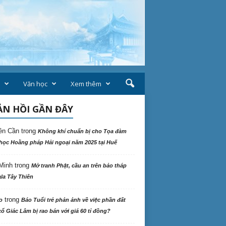
Văn học
Xem thêm
N HỒI GẦN ĐÂY
ên Cần
trong
Không khí chuẩn bị cho Tọa đàm
học Hoằng pháp Hải ngoại năm 2025 tại Huế
Minh
trong
Mở tranh Phật, cầu an trên bảo tháp
la Tây Thiên
trong
o
Báo Tuổi trẻ phản ảnh về việc phần đất
ổ Giác Lâm bị rao bán với giá 60 tỉ đồng?