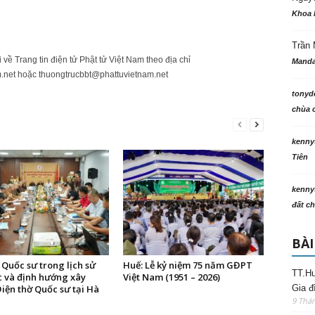
Khoa 
Trần 
ửi về Trang tin điện tử Phật tử Việt Nam theo địa chỉ
Manda
.net
hoặc
thuongtrucbbt@phattuvietnam.net
tonyd
chùa c
kenny
Tiên
kenny
đất ch
BÀI
Quốc sư trong lịch sử
Huế: Lễ kỷ niệm 75 năm GĐPT
TT.Hu
c và định hướng xây
Việt Nam (1951 – 2026)
Gia đ
iện thờ Quốc sư tại Hà
9 Thá