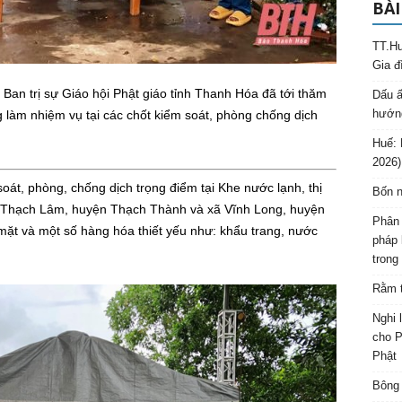
BÀI
TT.Hu
Gia đ
Ban trị sự Giáo hội Phật giáo tỉnh Thanh Hóa đã tới thăm
Dấu ấ
hướng
g làm nhiệm vụ tại các chốt kiểm soát, phòng chống dịch
Huế: 
2026)
oát, phòng, chống dịch trọng điểm tại Khe nước lạnh, thị
Bốn n
xã Thạch Lâm, huyện Thạch Thành và xã Vĩnh Long, huyện
Phân 
 mặt và một số hàng hóa thiết yếu như: khẩu trang, nước
pháp 
trong
Rằm t
Nghi 
cho P
Phật
Bông 