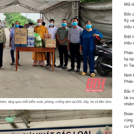
Mũi t
Bốn c
Kỳ và
triệu
Biệt 
triệu
Phân 
hạ tạ
trì T
Ninh 
Phân 
Bắc N
tái s
hăm, tặng quà chốt kiểm soát, phòng, chống dịch tại Dốc Xây, thị xã Bỉm Sơn.
nhiệm
Đoàn 
cúng 
cư P