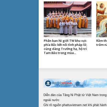
Phân ban Ni giới TW khu vực
Rằm th
phía Bắc kết nối tình pháp lữ,
trăm n
cúng dàng Trường hạ, hộ trì
Tam Bảo trong mùa...
Diễn đàn của Tăng Ni Phật tử Việt Nam trong
ngoài nước
Ghi rõ nguồn phattuvietnam.net khi phát hành 