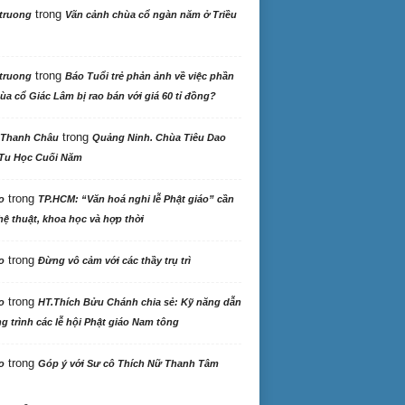
trong
truong
Vãn cảnh chùa cổ ngàn năm ở Triều
trong
truong
Báo Tuổi trẻ phản ảnh về việc phần
ùa cổ Giác Lâm bị rao bán với giá 60 tỉ đồng?
trong
 Thanh Châu
Quảng Ninh. Chùa Tiêu Dao
Tu Học Cuối Năm
trong
o
TP.HCM: “Văn hoá nghi lễ Phật giáo” cần
ệ thuật, khoa học và hợp thời
trong
o
Đừng vô cảm với các thầy trụ trì
trong
o
HT.Thích Bửu Chánh chia sẻ: Kỹ năng dẫn
 trình các lễ hội Phật giáo Nam tông
trong
o
Góp ý với Sư cô Thích Nữ Thanh Tâm