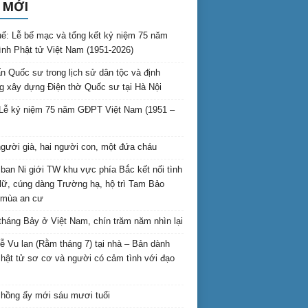
 MỚI
ế: Lễ bế mạc và tổng kết kỷ niệm 75 năm
ình Phật tử Việt Nam (1951-2026)
n Quốc sư trong lịch sử dân tộc và định
 xây dựng Điện thờ Quốc sư tại Hà Nội
Lễ kỷ niệm 75 năm GĐPT Việt Nam (1951 –
gười già, hai người con, một đứa cháu
ban Ni giới TW khu vực phía Bắc kết nối tình
lữ, cúng dàng Trường hạ, hộ trì Tam Bảo
 mùa an cư
háng Bảy ở Việt Nam, chín trăm năm nhìn lại
lễ Vu lan (Rằm tháng 7) tại nhà – Bản dành
hật tử sơ cơ và người có cảm tình với đạo
hồng ấy mới sáu mươi tuổi