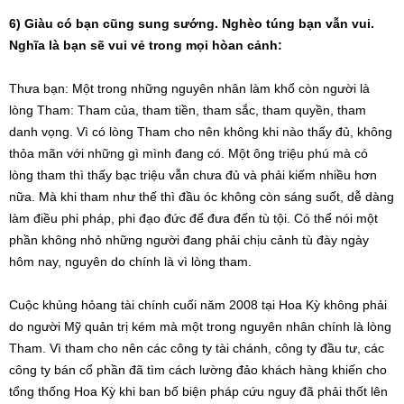
6) Giàu có bạn cũng sung sướng. Nghèo túng bạn vẫn vui.
Nghĩa là bạn sẽ vui vẻ trong mọi hòan cảnh:
Thưa bạn: Một trong những nguyên nhân làm khổ còn người là
lòng Tham: Tham của, tham tiền, tham sắc, tham quyền, tham
danh vọng. Vì có lòng Tham cho nên không khi nào thấy đủ, không
thỏa mãn với những gì mình đang có. Một ông triệu phú mà có
lòng tham thì thấy bạc triệu vẫn chưa đủ và phải kiếm nhiều hơn
nữa. Mà khi tham như thế thì đầu óc không còn sáng suốt, dễ dàng
làm điều phi pháp, phi đạo đức để đưa đến tù tội. Có thể nói một
phần không nhỏ những người đang phải chịu cảnh tù đày ngày
hôm nay, nguyên do chính là vì lòng tham.
Cuộc khủng hỏang tài chính cuối năm 2008 tại Hoa Kỳ không phải
do người Mỹ quản trị kém mà một trong nguyên nhân chính là lòng
Tham. Vì tham cho nên các công ty tài chánh, công ty đầu tư, các
công ty bán cổ phần đã tìm cách lường đảo khách hàng khiến cho
tổng thống Hoa Kỳ khi ban bố biện pháp cứu nguy đã phải thốt lên