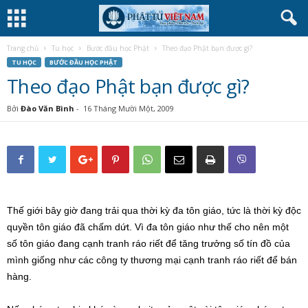
Trang chủ
Tu học
Bước đầu học Phật
Theo đạo Phật bạn được gì?
TU HỌC
BƯỚC ĐẦU HỌC PHẬT
Theo đạo Phật bạn được gì?
Bởi
Đào Văn Bình
-
16 Tháng Mười Một, 2009
Thế giới bây giờ đang trải qua thời kỳ đa tôn giáo, tức là thời kỳ độc
quyền tôn giáo đã chấm dứt. Vì đa tôn giáo như thế cho nên một
số tôn giáo đang cạnh tranh ráo riết để tăng trưởng số tín đồ của
mình giống như các công ty thương mại cạnh tranh ráo riết để bán
hàng.