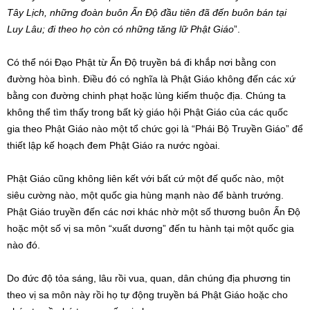
Tây Lịch, những đoàn buôn Ấn Độ đầu tiên đã đến buôn bán tại
Luy Lâu; đi theo họ còn có những tăng lữ Phật Giáo
”.
Có thể nói Đạo Phật từ Ấn Độ truyền bá đi khắp nơi bằng con
đường hòa bình. Điều đó có nghĩa là Phật Giáo không đến các xứ
bằng con đường chinh phạt hoặc lùng kiếm thuộc địa. Chúng ta
không thể tìm thấy trong bất kỳ giáo hội Phật Giáo của các quốc
gia theo Phật Giáo nào một tổ chức gọi là “Phái Bộ Truyền Giáo” để
thiết lập kế hoạch đem Phật Giáo ra nước ngòai.
Phật Giáo cũng không liên kết với bất cứ một đế quốc nào, một
siêu cường nào, một quốc gia hùng mạnh nào để bành trướng.
Phật Giáo truyền đến các nơi khác nhờ một số thương buôn Ấn Độ
hoặc một số vị sa môn “xuất dương” đến tu hành tại một quốc gia
nào đó.
Do đức độ tỏa sáng, lâu rồi vua, quan, dân chúng địa phương tin
theo vị sa môn này rồi họ tự động truyền bá Phật Giáo hoặc cho