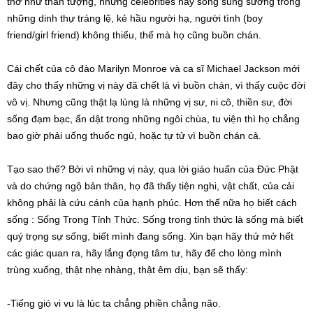
thờ như thần tượng, những celebrities này sống sung sướng trong
những dinh thự tráng lệ, kẻ hầu người hạ, người tình (boy
friend/girl friend) không thiếu, thế mà họ cũng buồn chán.
Cái chết của cô đào Marilyn Monroe và ca sĩ Michael Jackson mới
đây cho thấy những vị này đã chết là vì buồn chán, vì thấy cuộc đời
vô vị. Nhưng cũng thật lạ lùng là những vị sư, ni cô, thiền sư, đời
sống đạm bạc, ẩn dật trong những ngôi chùa, tu viện thì họ chẳng
bao giờ phải uống thuốc ngủ, hoặc tự tử vì buồn chán cả.
Tạo sao thế? Bởi vì những vị này, qua lời giáo huấn của Đức Phật
và do chứng ngộ bản thân, họ đã thấy tiện nghi, vật chất, của cải
không phải là cứu cánh của hạnh phúc. Hơn thế nữa họ biết cách
sống : Sống Trong Tỉnh Thức. Sống trong tỉnh thức là sống mà biết
quý trọng sự sống, biết mình đang sống. Xin bạn hãy thử mở hết
các giác quan ra, hãy lắng đọng tâm tư, hãy để cho lòng mình
trùng xuống, thật nhẹ nhàng, thật êm dịu, bạn sẽ thấy:
-Tiếng gió vi vu là lúc ta chẳng phiền chẳng não.