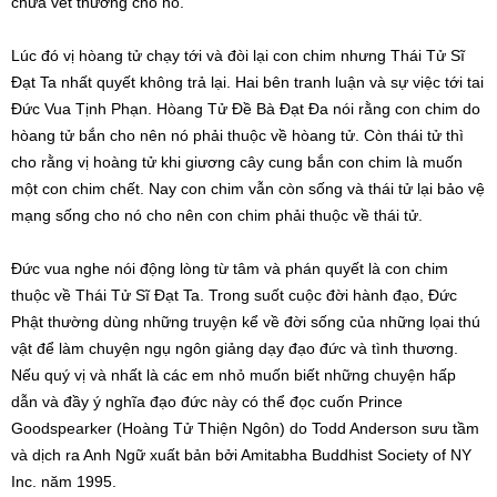
chữa vết thương cho nó.
Lúc đó vị hòang tử chạy tới và đòi lại con chim nhưng Thái Tử Sĩ
Đạt Ta nhất quyết không trả lại. Hai bên tranh luận và sự việc tới tai
Đức Vua Tịnh Phạn. Hòang Tử Đề Bà Đạt Đa nói rằng con chim do
hòang tử bắn cho nên nó phải thuộc về hòang tử. Còn thái tử thì
cho rằng vị hoàng tử khi giương cây cung bắn con chim là muốn
một con chim chết. Nay con chim vẫn còn sống và thái tử lại bảo vệ
mạng sống cho nó cho nên con chim phải thuộc về thái tử.
Đức vua nghe nói động lòng từ tâm và phán quyết là con chim
thuộc về Thái Tử Sĩ Đạt Ta. Trong suốt cuộc đời hành đạo, Đức
Phật thường dùng những truyện kể về đời sống của những lọai thú
vật để làm chuyện ngụ ngôn giảng dạy đạo đức và tình thương.
Nếu quý vị và nhất là các em nhỏ muốn biết những chuyện hấp
dẫn và đầy ý nghĩa đạo đức này có thể đọc cuốn Prince
Goodspearker (Hoàng Tử Thiện Ngôn) do Todd Anderson sưu tầm
và dịch ra Anh Ngữ xuất bản bởi Amitabha Buddhist Society of NY
Inc. năm 1995.