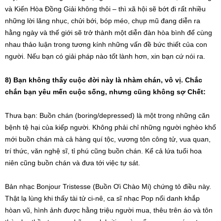
và Kiến Hòa Đồng Giải không thôi – thì xã hội sẽ bớt đi rất nhiều
những lời lăng nhục, chửi bới, bóp méo, chụp mũ đang diễn ra
hằng ngày và thế giới sẽ trở thành một diễn đàn hòa bình để cùng
nhau thảo luận trong tương kính những vấn đề bức thiết của con
người. Nếu bạn có giải pháp nào tốt lành hơn, xin bạn cứ nói ra.
8) Bạn không thấy cuộc đời này là nhàm chán, vô vị. Chắc
chắn bạn yêu mến cuộc sống, nhưng cũng không sợ Chết:
Thưa bạn: Buồn chán (boring/depressed) là một trong những căn
bệnh tệ hại của kiếp người. Không phải chỉ những người nghèo khổ
mới buồn chán mà cả hàng quí tộc, vương tôn công tử, vua quan,
trí thức, văn nghệ sĩ, tỉ phú cũng buồn chán. Kể cả lứa tuổi hoa
niên cũng buồn chán và đưa tới việc tự sát.
Bản nhạc Bonjour Tristesse (Buồn Ơi Chào Mi) chứng tỏ điều này.
Thật lạ lùng khi thấy tài tử ci-nê, ca sĩ nhạc Pop nổi danh khắp
hòan vũ, hình ảnh được hằng triệu người mua, thêu trên áo và tôn