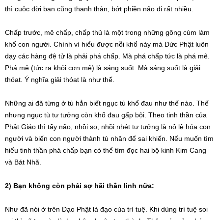
thì cuộc đời bạn cũng thanh thản, bớt phiền não đi rất nhiều.
Chấp trước, mê chấp, chấp thủ là một trong những gông cùm làm
khổ con người. Chính vì hiểu được nỗi khổ này mà Đức Phật luôn
dạy các hàng đệ tử là phải phá chấp. Mà phá chấp tức là phá mê.
Phá mê (tức ra khỏi cơn mê) là sáng suốt. Mà sáng suốt là giải
thóat. Ý nghĩa giải thóat là như thế.
Những ai đã từng ở tù hẳn biết ngục tù khổ đau như thế nào. Thế
nhưng ngục tù tư tưởng còn khổ đau gấp bội. Theo tinh thần của
Phật Giáo thì tẩy não, nhồi sọ, nhồi nhét tư tưởng là nô lệ hóa con
người và biến con người thành tù nhân để sai khiến. Nếu muốn tìm
hiểu tinh thần phá chấp bạn có thể tìm đọc hai bộ kinh Kim Cang
và Bát Nhã.
2) Bạn không còn phải sợ hãi thần linh nữa:
Như đã nói ở trên Đạo Phật là đạo của trí tuệ. Khi dùng trí tuệ soi