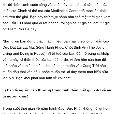
khi đó, bên cạnh cuộc sống vật chất này bạn còn có tâm hồn của
thiền sư. Chính vì thế mà các Meditation Center đã mọc lên khắp
nơi trên thế giới. Bạn hãy thử thực hành như thế một thời gian xem
sao. Rồi 100 năm qua đi rất nhanh, rồi bạn sẽ từ giã cõi đời, từ giã
cõi Diêm Phù Đề này.
Nhưng xin bạn đừng thắc mắc nhiều. Bạn hãy theo lời chỉ dẫn của
Đức Đạt Lai Lạt Ma: Sống Hạnh Phúc, Chết Bình An (The Joy of
Living and Dying in Peace). Vì trí tuệ của bạn đã mở bung ra khắp
vũ trụ này, vì thần thức của bạn đã tự do, vì tâm hồn của bạn đã
thể nhập vào thiên nhiên, cho nên bạn muốn vào Cung Trời nào,
muốn đầu thai vào đâu, hoặc muốn trở lại đây thêm một kiếp nữa
là tùy ý. Bạn khỏi phải bận tâm về cái chết.
9) Bạn là người cao thượng trong tinh thần biết giúp đỡ và an
ủi người khác:
Trong suốt thời gian 45 năm hành đạo, Đức Phật không nói gì hơn