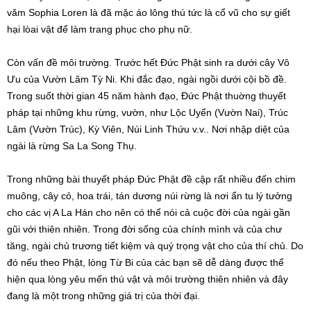
văm Sophia Loren là đã mặc áo lông thú tức là cổ vũ cho sự giết
hại lòai vật để làm trang phục cho phụ nữ.
Còn vấn đề môi trường. Trước hết Đức Phật sinh ra dưới cây Vô
Ưu của Vườn Lâm Tỳ Ni. Khi đắc đạo, ngài ngồi dưới cội bồ đề.
Trong suốt thời gian 45 năm hành đạo, Đức Phật thuờng thuyết
pháp tại những khu rừng, vườn, như Lộc Uyển (Vườn Nai), Trúc
Lâm (Vườn Trúc), Kỳ Viên, Núi Linh Thứu v.v.. Nơi nhập diệt của
ngài là rừng Sa La Song Thụ.
Trong những bài thuyết pháp Đức Phật đề cập rất nhiều đến chim
muông, cây cỏ, hoa trái, tán dương núi rừng là nơi ẩn tu lý tưởng
cho các vị A La Hán cho nên có thể nói cả cuộc đời của ngài gần
gũi với thiên nhiên. Trong đời sống của chính mình và của chư
tăng, ngài chủ trương tiết kiệm và quý trọng vật cho của thí chủ. Do
đó nếu theo Phật, lòng Từ Bi của các bạn sẽ dễ dàng được thể
hiện qua lòng yêu mến thú vật và môi trường thiên nhiên và đây
đang là một trong những giá trị của thời đại.