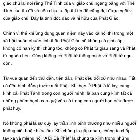
giáo chủ lại nói rằng Thể Tính của vị giáo chủ ngang bằng với Thể
Tính của tín đồ và nếu chịu tu tập thì tín đồ cũng đạt được ngôi vị
của giáo chủ. Đây là tính độc đáo và hi hữu của Phật Giáo.
Chính vì thế khi ứng dụng quan niệm này vào xã hội thì trong một
xã hội thuấn nhuần tinh thần Phật Giáo sẽ không có giai cấp,
không có nạn kỳ thị chủng tộc, không có Phật tử giàu sang và Phật
tử nghèo hèn. Cũng không có Phật tử thông minh và Phật tử ngu
độn.
Từ vua quan đến thứ dân, tiện dân, Phật đều đối xử như nhau. Tất
cả đều bình đẳng trước mắt Phật. Khi bạn lễ Phật là lễ lạy, cung
kính cái Phật Tánh trong con người mình, là bạn cung kính tất cả
những phẩm hạnh cao quý vốn có trong con người bạn nếu được
phát huy.
Nó không phải là sự quỳ lạy thần linh bình thường như nhiều người
không biết hoặc hiểu lầm. Khi chúng ta gặp nhau, chúng ta chắp
tay xá và miệng nói “A Di Đà Phật” là chúng ta kính trọng những