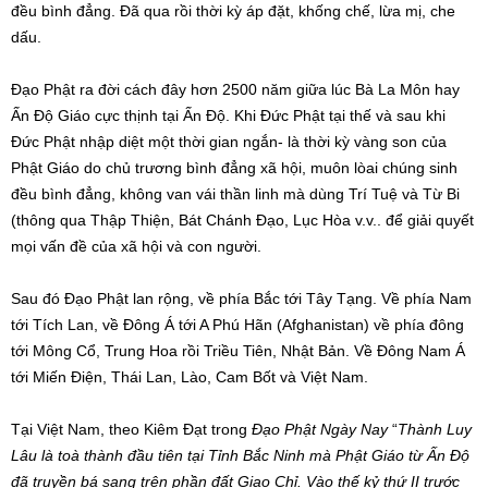
đều bình đẳng. Đã qua rồi thời kỳ áp đặt, khống chế, lừa mị, che
dấu.
Đạo Phật ra đời cách đây hơn 2500 năm giữa lúc Bà La Môn hay
Ấn Độ Giáo cực thịnh tại Ấn Độ. Khi Đức Phật tại thế và sau khi
Đức Phật nhập diệt một thời gian ngắn- là thời kỳ vàng son của
Phật Giáo do chủ trương bình đẳng xã hội, muôn lòai chúng sinh
đều bình đẳng, không van vái thần linh mà dùng Trí Tuệ và Từ Bi
(thông qua Thập Thiện, Bát Chánh Đạo, Lục Hòa v.v.. để giải quyết
mọi vấn đề của xã hội và con người.
Sau đó Đạo Phật lan rộng, về phía Bắc tới Tây Tạng. Về phía Nam
tới Tích Lan, về Đông Á tới A Phú Hãn (Afghanistan) về phía đông
tới Mông Cổ, Trung Hoa rồi Triều Tiên, Nhật Bản. Về Đông Nam Á
tới Miến Điện, Thái Lan, Lào, Cam Bốt và Việt Nam.
Tại Việt Nam, theo Kiêm Đạt trong
Đạo Phật Ngày Nay
“
Thành Luy
Lâu là toà thành đầu tiên tại Tỉnh Bắc Ninh mà Phật Giáo từ Ấn Độ
đã truyền bá sang trên phần đất Giao Chỉ. Vào thế kỷ thứ II trước