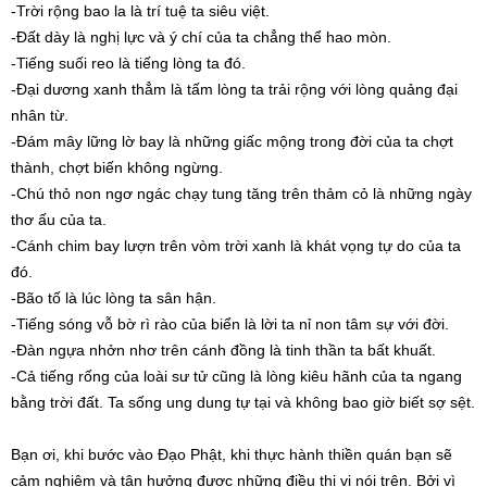
-Trời rộng bao la là trí tuệ ta siêu việt.
-Đất dày là nghị lực và ý chí của ta chẳng thể hao mòn.
-Tiếng suối reo là tiếng lòng ta đó.
-Đại dương xanh thẳm là tấm lòng ta trải rộng với lòng quảng đại
nhân từ.
-Đám mây lững lờ bay là những giấc mộng trong đời của ta chợt
thành, chợt biến không ngừng.
-Chú thỏ non ngơ ngác chạy tung tăng trên thảm cỏ là những ngày
thơ ấu của ta.
-Cánh chim bay lượn trên vòm trời xanh là khát vọng tự do của ta
đó.
-Bão tố là lúc lòng ta sân hận.
-Tiếng sóng vỗ bờ rì rào của biển là lời ta nỉ non tâm sự với đời.
-Đàn ngựa nhởn nhơ trên cánh đồng là tinh thần ta bất khuất.
-Cả tiếng rống của loài sư tử cũng là lòng kiêu hãnh của ta ngang
bằng trời đất. Ta sống ung dung tự tại và không bao giờ biết sợ sệt.
Bạn ơi, khi bước vào Đạo Phật, khi thực hành thiền quán bạn sẽ
cảm nghiệm và tận hưởng được những điều thi vị nói trên. Bởi vì