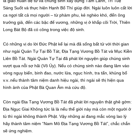
là giáo huấn đệ tử và chúng sinh xây dựng Tâm Lành, Trí Tuệ
Sáng Suốt và thực hiện Hạnh Bố Thí giúp đời. Ngài luôn luôn cất lời
ca ngợi tất cả mọi người – từ phàm phu, kẻ nghèo khó, đến ông
trưởng giả, đến các bậc đế vương, những vị ở khắp cõi Trời, Thiên
Long Bát Bộ đã có công trong việc độ sinh.
Có những vị do lời Đức Phật kể lại mà đã sống bất tử với thời gian
như ngài Quán Tự Tại Bồ Tát, Địa Tạng Vương Bồ Tát và Mục Kiền
Liên Bồ Tát. Ngài Quán Tự Tại đã phát lời nguyện giúp chúng sinh
vượt qua nỗi sợ hãi (Vô Úy). Nếu có chúng sinh nào đang lâm vào
vòng nguy biến, binh đao, nước lửa, ngục hình, tra tấn, khủng bố
v.v..nếu thành tâm niệm danh hiệu ngài, thì ngài sẽ thị hiện qua
hình ảnh của Phật Bà Quan Âm mà cứu độ.
Còn ngài Địa Tạng Vương Bồ Tát đã phát lời nguyện thật ghê gớm:
Địa Ngục Giai Không tức là là nếu thế giới này mà còn một người ở
tù thì ngài không thành Phật. Vậy những ai đang mắc vòng lao lý
hãy thành tâm niệm “Nam Mô Địa Tạng Vương Bồ Tát”, chắc chắn
sẽ ứng nghiệm.