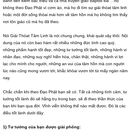
danh tiền kiếm bạc triệu và cả nhà truyền giáo Baptist kia …họ
không theo Đạo Phật vì cơm áo, mà họ đi tìm sự giải thóat tâm linh
hoặc một đời sống thỏai mái hơn về tâm hồn mà họ không tìm thấy
nơi tôn giáo cũ mà họ đã theo.
Nói Giải Thóat Tâm Linh là nói chung chung, khái quát vậy thôi. Nội
dung của nó còn bao hàm rất nhiều những đức tính cao quý,
những phẩm hạnh tốt đẹp, những tư tưởng tốt lành, những hành vi
nhân đạo, những suy nghĩ hiền hòa, chân thật, những hành vi lợi
lạc cho mình cho người, những an vui của tâm hồn mà con người
lúc nào cũng mong vươn tới, khắc khỏai vươn tới từ mấy ngàn năm
nay.
Chắc chắn khi theo Đạo Phật bạn sẽ có. Tất cả những tình cảm, tư
tưởng tốt lành đó sẽ hằng trụ trong bạn, sẽ đi theo thần thức của
bạn khi bạn qua đời. Vĩnh viễn không thể nào mất được. Đó là các
điều tốt lành dưới đây:
1) Tư tưởng của bạn được giải phóng: