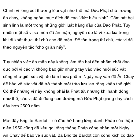
Chính vì lòng xót thương lòai vật như thế mà Đức Phật chủ trương
ăn chay, không ngòai mục đích đề cao “đức hiếu sinh”. Cấm sát hại
sinh linh là một trong những giới luật hàng đầu của Đạo Phật. Tuy
nhiên một số vị sa môn đã ăn mặn, nguyên do là vì xưa kia trong
khi đi khất thực, thí chủ cho đồ mặn. Để tôn trọng thí chủ, các vị đã
theo nguyên tắc “cho gì ăn nấy”.
Tuy nhiên việc ăn mặn này không làm tổn hại đến phẩm chất đạo
đức bởi vì các vị không bao giờ nhúng tay vào việc nuôi súc vật
cũng như giết súc vật để làm thực phẩm. Ngày nay vấn đề Ăn Chay
để bảo vệ súc vật đã trở thành một trào lưu lan rộng khắp thế giới.
Có thể những vị này không phải là Phật tử, nhưng khi hành động
như thế, các vị đã đi đúng con đường mà Đức Phật giảng dạy cách
đây hơn 2500 năm.
Mới đây Brigitte Bardot – cô đào hở hang lừng danh Pháp của thập
niên 1950 cũng đã kêu gọi tổng thống Pháp công nhận một Ngày
Ăn Chay để bảo vệ súc vật. Bà Brigitte Bardot còn công kích cô đào