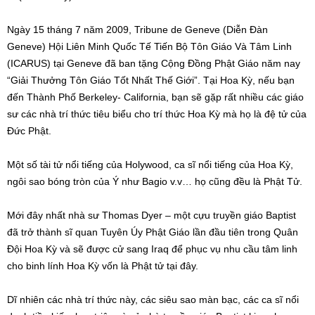
Ngày 15 tháng 7 năm 2009, Tribune de Geneve (Diễn Đàn
Geneve) Hội Liên Minh Quốc Tế Tiến Bộ Tôn Giáo Và Tâm Linh
(ICARUS) tại Geneve đã ban tặng Cộng Đồng Phật Giáo năm nay
“Giải Thưởng Tôn Giáo Tốt Nhất Thế Giới”. Tại Hoa Kỳ, nếu bạn
đến Thành Phố Berkeley- California, bạn sẽ gặp rất nhiều các giáo
sư các nhà trí thức tiêu biểu cho trí thức Hoa Kỳ mà họ là đệ tử của
Đức Phật.
Một số tài tử nổi tiếng của Holywood, ca sĩ nổi tiếng của Hoa Kỳ,
ngôi sao bóng tròn của Ý như Bagio v.v… họ cũng đều là Phật Tử.
Mới đây nhất nhà sư Thomas Dyer – một cựu truyền giáo Baptist
đã trở thành sĩ quan Tuyên Úy Phật Giáo lần đầu tiên trong Quân
Đội Hoa Kỳ và sẽ được cử sang Iraq để phục vụ nhu cầu tâm linh
cho binh lính Hoa Kỳ vốn là Phật tử tại đây.
Dĩ nhiên các nhà trí thức này, các siêu sao màn bạc, các ca sĩ nổi