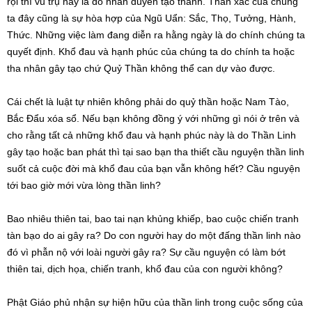
rọi thì vũ trụ này là do nhân duyên tạo thành. Thân xác của chúng
ta đây cũng là sự hòa hợp của Ngũ Uẩn: Sắc, Thọ, Tưởng, Hành,
Thức. Những việc làm đang diễn ra hằng ngày là do chính chúng ta
quyết định. Khổ đau và hạnh phúc của chúng ta do chính ta hoặc
tha nhân gây tạo chứ Quỷ Thần không thể can dự vào được.
Cái chết là luật tự nhiên không phải do quỷ thần hoặc Nam Tào,
Bắc Đẩu xóa sổ. Nếu bạn không đồng ý với những gì nói ở trên và
cho rằng tất cả những khổ đau và hạnh phúc này là do Thần Linh
gây tạo hoặc ban phát thì tại sao bạn tha thiết cầu nguyện thần linh
suốt cả cuộc đời mà khổ đau của bạn vẫn không hết? Cầu nguyện
tới bao giờ mới vừa lòng thần linh?
Bao nhiêu thiên tai, bao tai nạn khủng khiếp, bao cuộc chiến tranh
tàn bạo do ai gây ra? Do con người hay do một đấng thần linh nào
đó vì phẫn nộ với loài người gây ra? Sự cầu nguyện có làm bớt
thiên tai, dịch họa, chiến tranh, khổ đau của con người không?
Phật Giáo phủ nhận sự hiện hữu của thần linh trong cuộc sống của