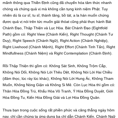
mãnh thông qua Thiền Định cũng đã chuyển hóa tâm thức nhanh
chóng và chứng quả vị mà không cần tụng kinh niệm Phật. Tuy
nhiên dù là cư sĩ, tu sĩ, thánh tăng, bồ tát, a la hán muốn chứng
đựơc quả vị nói trên tức muốn giải thóat cũng phải thực hành Bát
Chánh Đạo, Thập Thiện và Lục Hòa. Bát Chánh Đạo (Eightfold
Path) gồm có: Right View (Chánh Kiến), Right Thought (Chánh Tư
Duy), Right Speech (Chánh Ngữ), Right Action (Chánh Nghiệp),
Right Livehood (Chánh Mệnh), Right Effort (Chánh Tinh Tấn), Right
Mindfullness (Chánh Niệm) và Right Contemplation (Chánh Định).
Rồi Thập Thiện thì gồm có: Không Sát Sinh, Không Trộm Cắp,
Không Nói Dối, Không Nói Lời Thêu Dệt, Không Nói Lời Hai Chiều
(đâm thọc, lúc rày lúc khác), Không Nói Lời Hung Ác, Không Tham
Muốn, Không Nóng Giận và Không Si Mê. Còn Lục Hòa thì gồm có:
Thân Hòa Đồng Trú, Khẩu Hòa Vô Tranh, Ý Hòa Đồng Duyệt, Giới
Hòa Đồng Tu, Kiến Hòa Đồng Giải và Lợi Hòa Đồng Quân.
Thưa bạn trong cuộc sống rất phiền phức và căng thẳng ngày hôm
nay, chỉ cần chúng ta ứng dụng ba chỉ dẫn Chánh Kiến, Chánh Ngữ