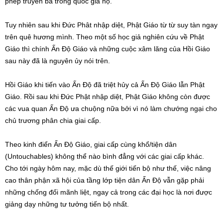
phép truyền bá trong quốc gia họ.
Tuy nhiên sau khi Đức Phât nhập diệt, Phật Giáo từ từ suy tàn ngay
trên quê hương mình. Theo một số học giả nghiên cứu về Phật
Giáo thì chính Ấn Độ Giáo và những cuộc xâm lăng của Hồi Giáo
sau này đã là nguyên ủy nói trên.
Hồi Giáo khi tiến vào Ấn Độ đã triệt hủy cả Ấn Độ Giáo lẫn Phật
Giáo. Rồi sau khi Đức Phật nhập diệt, Phật Giáo không còn được
các vua quan Ấn Độ ưa chuộng nữa bởi vì nó làm chướng ngại cho
chủ trương phân chia giai cấp.
Theo kinh điển Ấn Độ Giáo, giai cấp cùng khổ/tiện dân
(Untouchables) không thể nào bình đẳng với các giai cấp khác.
Cho tới ngày hôm nay, mặc dù thế giới tiến bộ như thế, việc nâng
cao thân phận xã hội của tầng lớp tiện dân Ấn Độ vẫn gặp phải
những chống đối mãnh liệt, ngay cả trong các đại học là nơi được
giảng dạy những tư tưởng tiến bộ nhất.