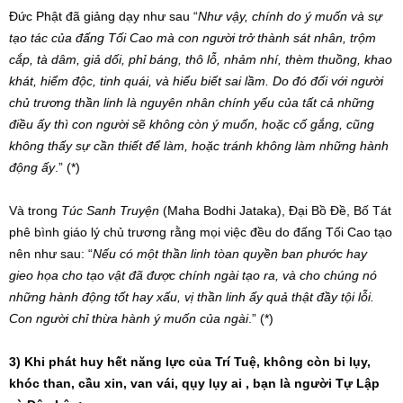
Đức Phật đã giảng dạy như sau “
Như vậy, chính do ý muốn và sự
tạo tác của đấng Tối Cao mà con người trở thành sát nhân, trộm
cắp, tà dâm, giả dối, phỉ báng, thô lỗ, nhảm nhí, thèm thuồng, khao
khát, hiểm độc, tinh quái, và hiểu biết sai lầm. Do đó đối với người
chủ trương thần linh là nguyên nhân chính yếu của tất cả những
điều ấy thì con người sẽ không còn ý muốn, hoặc cố gắng, cũng
không thấy sự cần thiết để làm, hoặc tránh không làm những hành
động ấy
.” (*)
Và trong
Túc Sanh Truyện
(Maha Bodhi Jataka), Đại Bồ Đề, Bố Tát
phê bình giáo lý chủ trương rằng mọi việc đều do đấng Tối Cao tạo
nên như sau: “
Nếu có một thần linh tòan quyền ban phước hay
gieo họa cho tạo vật đã được chính ngài tạo ra, và cho chúng nó
những hành động tốt hay xấu, vị thần linh ấy quả thật đầy tội lỗi.
Con người chỉ thừa hành ý muốn của ngài
.” (*)
3) Khi phát huy hết năng lực của Trí Tuệ, không còn bi lụy,
khóc than, cầu xin, van vái, qụy lụy ai , bạn là người Tự Lập