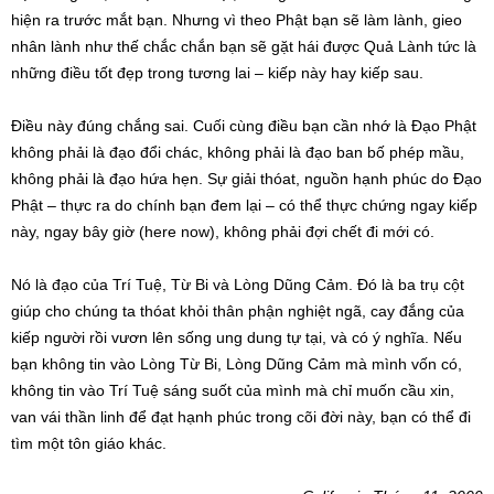
hiện ra trước mắt bạn. Nhưng vì theo Phật bạn sẽ làm lành, gieo
nhân lành như thế chắc chắn bạn sẽ gặt hái được Quả Lành tức là
những điều tốt đẹp trong tương lai – kiếp này hay kiếp sau.
Điều này đúng chắng sai. Cuối cùng điều bạn cần nhớ là Đạo Phật
không phải là đạo đổi chác, không phải là đạo ban bố phép mầu,
không phải là đạo hứa hẹn. Sự giải thóat, nguồn hạnh phúc do Đạo
Phật – thực ra do chính bạn đem lại – có thể thực chứng ngay kiếp
này, ngay bây giờ (here now), không phải đợi chết đi mới có.
Nó là đạo của Trí Tuệ, Từ Bi và Lòng Dũng Cảm. Đó là ba trụ cột
giúp cho chúng ta thóat khỏi thân phận nghiệt ngã, cay đắng của
kiếp người rồi vươn lên sống ung dung tự tại, và có ý nghĩa. Nếu
bạn không tin vào Lòng Từ Bi, Lòng Dũng Cảm mà mình vốn có,
không tin vào Trí Tuệ sáng suốt của mình mà chỉ muốn cầu xin,
van vái thần linh để đạt hạnh phúc trong cõi đời này, bạn có thể đi
tìm một tôn giáo khác.