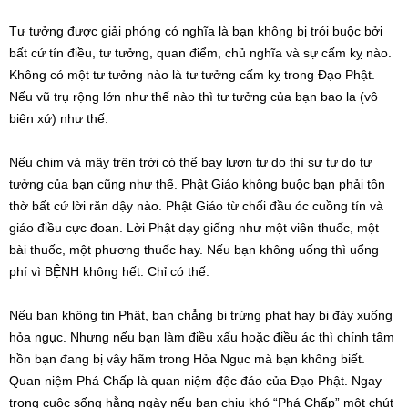
Tư tưởng được giải phóng có nghĩa là bạn không bị trói buộc bởi
bất cứ tín điều, tư tưởng, quan điểm, chủ nghĩa và sự cấm kỵ nào.
Không có một tư tưởng nào là tư tưởng cấm kỵ trong Đạo Phật.
Nếu vũ trụ rộng lớn như thế nào thì tư tưởng của bạn bao la (vô
biên xứ) như thế.
Nếu chim và mây trên trời có thể bay lượn tự do thì sự tự do tư
tưởng của bạn cũng như thế. Phật Giáo không buộc bạn phải tôn
thờ bất cứ lời răn dậy nào. Phật Giáo từ chối đầu óc cuồng tín và
giáo điều cực đoan. Lời Phật dạy giống như một viên thuốc, một
bài thuốc, một phương thuốc hay. Nếu bạn không uống thì uổng
phí vì BỆNH không hết. Chỉ có thế.
Nếu bạn không tin Phật, bạn chẳng bị trừng phạt hay bị đày xuống
hỏa ngục. Nhưng nếu bạn làm điều xấu hoặc điều ác thì chính tâm
hồn bạn đang bị vây hãm trong Hỏa Ngục mà bạn không biết.
Quan niệm Phá Chấp là quan niệm độc đáo của Đạo Phật. Ngay
trong cuộc sống hằng ngày nếu bạn chịu khó “Phá Chấp” một chút