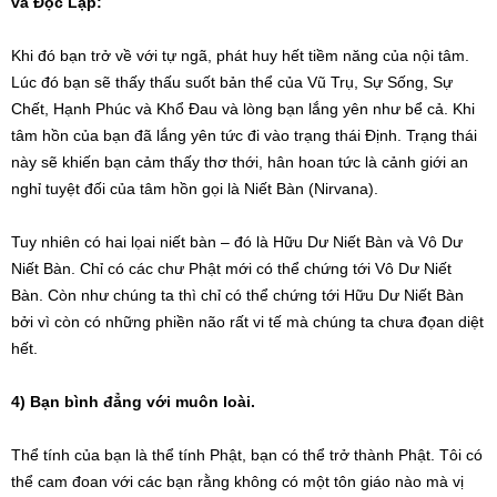
và Độc Lập:
Khi đó bạn trở về với tự ngã, phát huy hết tiềm năng của nội tâm.
Lúc đó bạn sẽ thấy thấu suốt bản thể của Vũ Trụ, Sự Sống, Sự
Chết, Hạnh Phúc và Khổ Đau và lòng bạn lắng yên như bể cả. Khi
tâm hồn của bạn đã lắng yên tức đi vào trạng thái Định. Trạng thái
này sẽ khiến bạn cảm thấy thơ thới, hân hoan tức là cảnh giới an
nghỉ tuyệt đối của tâm hồn gọi là Niết Bàn (Nirvana).
Tuy nhiên có hai lọai niết bàn – đó là Hữu Dư Niết Bàn và Vô Dư
Niết Bàn. Chỉ có các chư Phật mới có thể chứng tới Vô Dư Niết
Bàn. Còn như chúng ta thì chỉ có thể chứng tới Hữu Dư Niết Bàn
bởi vì còn có những phiền não rất vi tế mà chúng ta chưa đọan diệt
hết.
4) Bạn bình đẳng với muôn loài.
Thể tính của bạn là thể tính Phật, bạn có thể trở thành Phật. Tôi có
thể cam đoan với các bạn rằng không có một tôn giáo nào mà vị