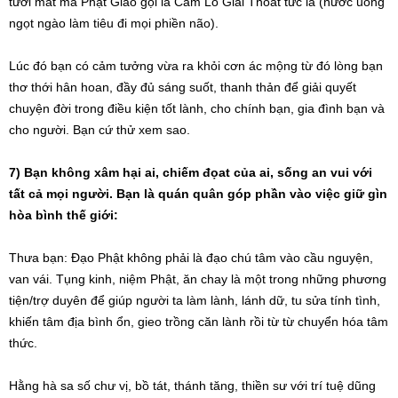
tươi mát mà Phật Giáo gọi là Cam Lồ Giải Thóat tức là (nước uống
ngọt ngào làm tiêu đi mọi phiền não).
Lúc đó bạn có cảm tưởng vừa ra khỏi cơn ác mộng từ đó lòng bạn
thơ thới hân hoan, đầy đủ sáng suốt, thanh thản để giải quyết
chuyện đời trong điều kiện tốt lành, cho chính bạn, gia đình bạn và
cho người. Bạn cứ thử xem sao.
7) Bạn không xâm hại ai, chiếm đọat của ai, sống an vui với
tất cả mọi người. Bạn là quán quân góp phần vào việc giữ gìn
hòa bình thế giới:
Thưa bạn: Đạo Phật không phải là đạo chú tâm vào cầu nguyện,
van vái. Tụng kinh, niệm Phật, ăn chay là một trong những phương
tiện/trợ duyên để giúp người ta làm lành, lánh dữ, tu sửa tính tình,
khiến tâm địa bình ổn, gieo trồng căn lành rồi từ từ chuyển hóa tâm
thức.
Hằng hà sa số chư vị, bồ tát, thánh tăng, thiền sư với trí tuệ dũng