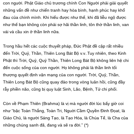
con người. Phật Giáo chủ trương chính Con Người phải giải quyết
những vấn đề như chiến tranh hay hòa bình, hạnh phúc hay khổ
đau của chính mình. Khi hiểu được như thế, khi đã liễu ngộ được
như thế bạn không còn phải sợ hãi thần linh, tôn thờ thần linh, van
vái và cầu xin ở thần linh nữa.
Trong hầu hết các cuộc thuyết pháp, Đức Phật đề cập rất nhiều
đến Trời, Quỷ, Thần, Thiên Long Bát Bộ v.v..Tuy nhiên, theo Kinh
Phật thì Trời, Quỷ, Quỷ Thần, Thiên Long Bát Bộ không liên hệ chi
đến cuộc sống của con người. Họ không phải là thần linh tối
thượng quyết định vận mạng của con người. Trời, Quỷ, Thần,
Thiên Long Bát Bộ cũng quay đảo trong vòng luân hồi, cũng đầy
rẫy phiền não, cũng bị quy luật Sinh, Lão, Bệnh, Tử chi phối.
Còn về Phạm Thiên (Brahma) là vị mà người đời lúc bấy giờ coi
như “bậc Toàn Thắng, Toàn Tri, Nguời Cầm Quyền Đinh Đọat, là
Giáo Chủ, là người Sáng Tạo, là Tạo Hóa, là Chúa Tể, là Cha của
những chúng sanh đã, đang và sẽ ra đời.” (*)