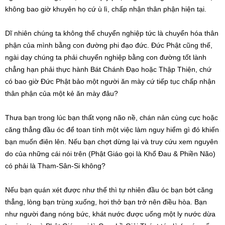
không bao giờ khuyên họ cứ ù lì, chấp nhận thân phận hiện tại.
Dĩ nhiên chúng ta không thể chuyển nghiệp tức là chuyển hóa thân
phận của mình bằng con đường phi đạo đức. Đức Phật cũng thế,
ngài dạy chúng ta phải chuyển nghiệp bằng con đường tốt lành
chẳng hạn phải thực hành Bát Chánh Đạo hoặc Thập Thiện, chứ
có bao giờ Đức Phật bảo một người ăn mày cứ tiếp tục chấp nhận
thân phận của một kẻ ăn mày đâu?
Thưa bạn trong lúc bạn thất vọng não nề, chán nản cùng cực hoặc
căng thẳng đầu óc để toan tính một việc làm nguy hiểm gì đó khiến
bạn muốn điên lên. Nếu bạn chợt dừng lại và truy cứu xem nguyên
do của những cái nói trên (Phật Giáo gọi là Khổ Đau & Phiền Não)
có phải là Tham-Sân-Si không?
Nếu bạn quán xét được như thế thì tự nhiên đầu óc bạn bớt căng
thẳng, lòng bạn trùng xuống, hơi thở bạn trở nên điều hòa. Bạn
như người đang nóng bức, khát nước được uống một ly nước dừa