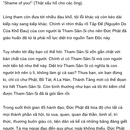
“Shame of you!” (Thật xấu hổ cho các ông).
Lòng tham còn đưa tới nhiều đau khổ, tội lỗi khác và còn kéo dài
kiếp này sang kiếp khác. Chính vì nhìn thấu rõ Tập Đế (Nguyên Do
Của Khổ Đau) của con người là Tham-Sân-Si cho nên Đức Phật đã
giáo huấn đệ tử là phải nỗ lực diệt trừ nguồn Tam Độc này.
Tuy nhiên tới đây bạn có thể hỏi: Tham-Sân-Si vốn gắn chặt với
bản chất của con người. Chính vì có Tham-Sân-Si mà con người
mới tiến bộ như thế này. Diệt trừ Tham-Sân-Si có nghĩa là con
người trở nên ù lì, không làm gì cả sao? Thưa bạn, xin bạn đừng
lo, chỉ có chư Phật, Bồ Tát, A La Hán, Thánh Tăng mới có thể đọan
trừ hết Tham-Sân-Si. Còn bình thường như bạn và tôi thì kiềm chế
được Tham-Sân-Si đã là giỏi lắm rồi.
Trong suốt thời gian 45 hành đạo, Đức Phật đã hóa độ cho tất cả
mọi thành phần xã hội, từ vua, quan, quan đại thần, binh sĩ, trí
thức, thương buôn giàu có, tiện dân và kể cả những băng đảng giết
người. Tà ma ngọai đạo đến quy phục ngài không thiếu. Đức Phật