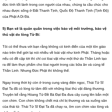
đức tính tốt lành trong con người của nhau, chúng ta cầu chúc cho
nhau được sống ở Đất Thanh Tịnh, Quốc Độ Thanh Tịnh (Tịnh Độ)
của Phật A Di Đà.
5) Bạn sẽ là quán quân trong việc bảo vệ môi trường, bảo vệ
thú vật do lòng Từ Bi:
Tôi có thể thưa với bạn rằng không có kinh điển của một tôn giáo
nào trên thế giới lại nói nhiều về loài vật như kinh Phật. Thảng hoặc
nếu có đề cập tới thì chỉ coi lòai vật như một thứ do Thần Linh tạo
ra để làm thực phẩm cho lòai người trong các bữa ăn và cúng tế
Thần Linh. Nhưng Đức Phật thì không thế.
Ngay trong thời kỳ còn ở trong cung vàng điện ngọc, Thái Tử Sĩ
Đạt Ta đã có lòng từ tâm đối với những lòai thú vật đáng thương.
Truyện kể rằng Hòang Tử Đề Bà Đạt Đa đưa cây cung lên bắn một
con chim. Con chim không chết mà chỉ bị thương và sa xuống sân
của thái tử. Thái Tử Sĩ Đạt Ta đã chạy ra, ôm con chim vào lòng và