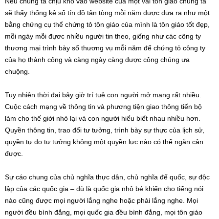
Nếu chúng ta chịu khó vào website của một vài tôn giáo chúng ta
sẽ thấy thống kê số tín đồ tân tòng mỗi năm được đưa ra như một
bằng chứng cụ thể chứng tỏ tôn giáo của mình là tôn giáo tốt đẹp,
mỗi ngày mỗi đựơc nhiều người tin theo, giống như các công ty
thương mại trình bày số thương vụ mỗi năm để chứng tỏ công ty
của họ thành công và càng ngày càng được công chúng ưa
chuộng.
Tuy nhiên thời đại bây giờ trí tuệ con người mở mang rất nhiều.
Cuộc cách mạng về thông tin và phương tiện giao thông tiến bộ
làm cho thế giới nhỏ lại và con người hiểu biết nhau nhiều hơn.
Quyền thông tin, trao đổi tư tưởng, trình bày sự thực của lịch sử,
quyền tự do tư tưởng không một quyền lực nào có thể ngăn cản
được.
Sự cáo chung của chủ nghĩa thực dân, chủ nghĩa đế quốc, sự độc
lập của các quốc gia – dù là quốc gia nhỏ bé khiến cho tiếng nói
nào cũng được mọi người lắng nghe hoặc phải lắng nghe. Mọi
người đều bình đẳng, mọi quốc gia đều bình đẳng, mọi tôn giáo