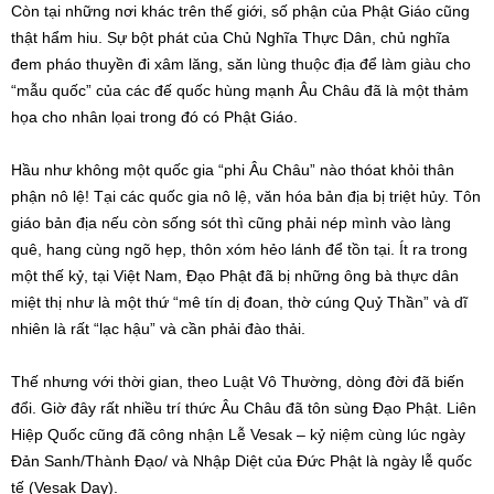
Còn tại những nơi khác trên thế giới, số phận của Phật Giáo cũng
thật hẩm hiu. Sự bột phát của Chủ Nghĩa Thực Dân, chủ nghĩa
đem pháo thuyền đi xâm lăng, săn lùng thuộc địa để làm giàu cho
“mẫu quốc” của các đế quốc hùng mạnh Âu Châu đã là một thảm
họa cho nhân lọai trong đó có Phật Giáo.
Hầu như không một quốc gia “phi Âu Châu” nào thóat khỏi thân
phận nô lệ! Tại các quốc gia nô lệ, văn hóa bản địa bị triệt hủy. Tôn
giáo bản địa nếu còn sống sót thì cũng phải nép mình vào làng
quê, hang cùng ngõ hẹp, thôn xóm hẻo lánh để tồn tại. Ít ra trong
một thế kỷ, tại Việt Nam, Đạo Phật đã bị những ông bà thực dân
miệt thị như là một thứ “mê tín dị đoan, thờ cúng Quỷ Thần” và dĩ
nhiên là rất “lạc hậu” và cần phải đào thải.
Thế nhưng với thời gian, theo Luật Vô Thường, dòng đời đã biến
đổi. Giờ đây rất nhiều trí thức Âu Châu đã tôn sùng Đạo Phật. Liên
Hiệp Quốc cũng đã công nhận Lễ Vesak – kỷ niệm cùng lúc ngày
Đản Sanh/Thành Đạo/ và Nhập Diệt của Đức Phật là ngày lễ quốc
tế (Vesak Day).