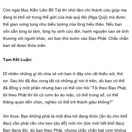
Còn ngài Mục Kiền Liên Bồ Tát thì nhờ tâm chí thành cứu giúp mẹ
đang bị khổ sở trong thế giới của loài quỷ đói (Ngạ Quỷ) mà được
thế gian xưng tụng như biểu tượng của lòng hiếu thảo. Nếu bạn
vốn sẵn lòng từ tâm, lòng hy sinh cứu đời, hạnh nguyện san sẻ tình
thương với người khác, xin bạn thử bước vào Đạo Phật. Chắc chắn
bạn sẽ được thỏa mãn.
Tạm Kết Luận:
Dĩ nhiên những gì tôi chia xẻ với bạn ở đây còn rất thiếu sót, thô
sơ. Sau khi đã đọc xong tất cả những gì nói ở trên, dù bạn có thể
đã đồng ý một phần nhưng bạn có thể còn hỏi “Tôi theo Đạo Phật,
tôi theo Phật thì tôi có cơm ăn áo mặc, có thể trúng số, có thể
thăng quan tiến chức, nghèo có thể trở thành giàu không?”
Xin thưa: Bạn không phải là một đứa trẻ đang khóc (ẩn dụ cho khổ
đau) cần phải cần cho kẹo (dụ dỗ) mới nín (tức mới hết khổ đau).
Bạn đang đói, dù bạn theo Phật, nhưng chắc chắn bát cơm không