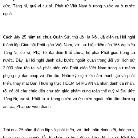
đức, Tăng Ni, quý vị cư sĩ, Phật tử Việt Nam ở trong nước và ở nước
ngoài.
Cách đây 25 năm tại chùa Quán Sứ, thủ đô Hà Nội, đã diễn ra Hội nghị
thành lập Giáo hội Phật giáo Việt Nam, với sự hiện diện của 165 đại biểu
Tăng Ni, cư sĩ, Phật tử đại diện 9 tổ chức, hệ phái Phật giáo trong cả
nước. Đây là Hội nghị đánh dấu bước ngoặt quan trọng đối với lịch sử
2.000 năm tồn tại và phát triển của Phật giáo Việt
Nam
trong sứ mệnh
phụng sự đạo pháp và dân tộc. Nhân kỷ niệm 25 năm thành lập và phát
triển, thay mặt Ban Thường trực HĐCM GHPGVN và nhân danh cá nhân,
tôi có lời cầu chúc đến chư tôn giáo phẩm cùng toàn thể quý vị Đại đức
Tăng Ni, cư sĩ, Phật tử ở trong nước và ở nước ngoài thân tâm thường
an lạc, Phật sự viên thành.
Trải qua 25 năm thành lập và phát triển, với tinh thần đoàn kết, hòa hợp,
tuân thủ các nguyên tắc tổ chức và hoạt động, Tăng Ni, cư sĩ, Phật tử