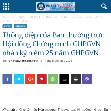
Trang chủ
PGVN
GHPGVN
Thông điệp của Ban thường trực Hội đồng Chứng
minh GHPGVN nhân...
PGVN
GHPGVN
Thông điệp của Ban thường trực
Hội đồng Chứng minh GHPGVN
nhân kỷ niệm 25 năm GHPGVN
Bởi
(phattuvietnam.net)
-
6 Tháng Mười Một, 2006
Kính gửi :
Chư tôn túc Hòa thượng, Thượng tọa, Ni trưởng, Ni sư, Đại