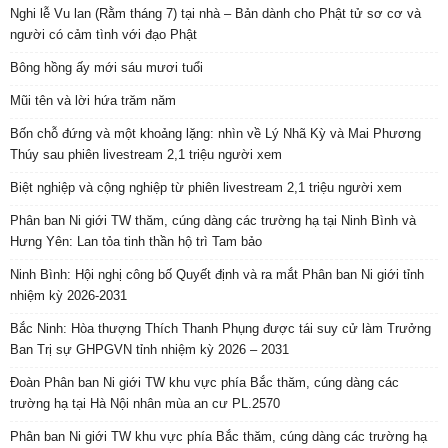
Nghi lễ Vu lan (Rằm tháng 7) tại nhà – Bản dành cho Phật tử sơ cơ và
người có cảm tình với đạo Phật
Bông hồng ấy mới sáu mươi tuổi
Mũi tên và lời hứa trăm năm
Bốn chỗ đứng và một khoảng lặng: nhìn về Lý Nhã Kỳ và Mai Phương
Thúy sau phiên livestream 2,1 triệu người xem
Biệt nghiệp và cộng nghiệp từ phiên livestream 2,1 triệu người xem
Phân ban Ni giới TW thăm, cúng dàng các trường hạ tại Ninh Bình và
Hưng Yên: Lan tỏa tinh thần hộ trì Tam bảo
Ninh Bình: Hội nghị công bố Quyết định và ra mắt Phân ban Ni giới tỉnh
nhiệm kỳ 2026-2031
Bắc Ninh: Hòa thượng Thích Thanh Phụng được tái suy cử làm Trưởng
Ban Trị sự GHPGVN tỉnh nhiệm kỳ 2026 – 2031
Đoàn Phân ban Ni giới TW khu vực phía Bắc thăm, cúng dàng các
trường hạ tại Hà Nội nhân mùa an cư PL.2570
Phân ban Ni giới TW khu vực phía Bắc thăm, cúng dàng các trường hạ