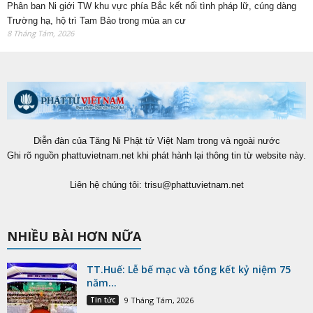
Phân ban Ni giới TW khu vực phía Bắc kết nối tình pháp lữ, cúng dàng
Trường hạ, hộ trì Tam Bảo trong mùa an cư
8 Tháng Tám, 2026
Diễn đàn của Tăng Ni Phật tử Việt Nam trong và ngoài nước
Ghi rõ nguồn phattuvietnam.net khi phát hành lại thông tin từ website này.
Liên hệ chúng tôi:
trisu@phattuvietnam.net
NHIỀU BÀI HƠN NỮA
TT.Huế: Lễ bế mạc và tổng kết kỷ niệm 75
năm...
Tin tức
9 Tháng Tám, 2026