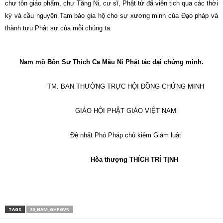
chư tôn giáo phẩm, chư Tăng Ni, cư sĩ, Phật tử đã viên tịch qua các thời
kỳ và cầu nguyện Tam bảo gia hộ cho sự xương minh của Đạo pháp và
thành tựu Phật sự của mỗi chúng ta.
Nam
mô Bổn Sư Thích Ca Mâu Ni Phật tác đại chứng minh.
TM. BAN THƯỜNG TRỰC HỘI ĐỒNG CHỨNG MINH
GIÁO HỘI PHẬT GIÁO VIỆT
NAM
Đệ nhất Phó Pháp chủ kiêm Giám luật
Hòa thượng
THÍCH TRÍ TỊNH
TAGS
30_NAM_GHPGVN