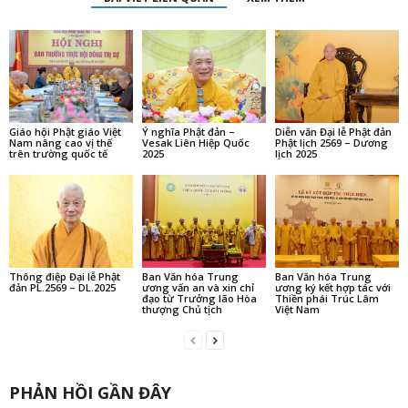
Giáo hội Phật giáo Việt
Ý nghĩa Phật đản –
Diễn văn Đại lễ Phật đản
Nam nâng cao vị thế
Vesak Liên Hiệp Quốc
Phật lịch 2569 – Dương
trên trường quốc tế
2025
lịch 2025
Thông điệp Đại lễ Phật
Ban Văn hóa Trung
Ban Văn hóa Trung
đản PL.2569 – DL.2025
ương vấn an và xin chỉ
ương ký kết hợp tác với
đạo từ Trưởng lão Hòa
Thiền phái Trúc Lâm
thượng Chủ tịch
Việt Nam
PHẢN HỒI GẦN ĐÂY