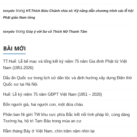
trong
tonydo
HT.Thích Bửu Chánh chia sẻ: Kỹ năng dẫn chương trình các lễ hội
Phật giáo Nam tông
trong
tonydo
Góp ý với Sư cô Thích Nữ Thanh Tâm
BÀI MỚI
TT.Huế: Lễ bế mạc và tổng kết kỷ niệm 75 năm Gia đình Phật tử Việt
Nam (1951-2026)
Dấu ấn Quốc sư trong lịch sử dân tộc và định hướng xây dựng Điện thờ
Quốc sư tại Hà Nội
Huế: Lễ kỷ niệm 75 năm GĐPT Việt Nam (1951 – 2026)
Bốn người già, hai người con, một đứa cháu
Phân ban Ni giới TW khu vực phía Bắc kết nối tình pháp lữ, cúng dàng
Trường hạ, hộ trì Tam Bảo trong mùa an cư
Rằm tháng Bảy ở Việt Nam, chín trăm năm nhìn lại