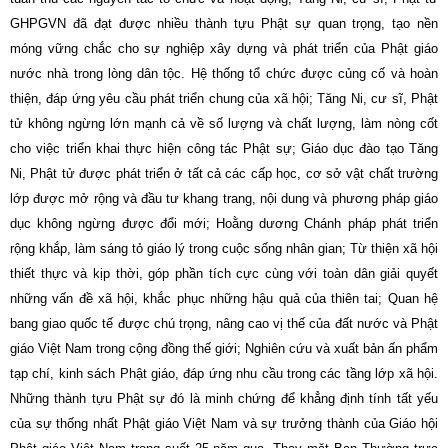
GHPGVN đã đạt được nhiều thành tựu Phật sự quan trọng, tạo nền
móng vững chắc cho sự nghiệp xây dựng và phát triển của Phật giáo
nước nhà trong lòng dân tộc. Hệ thống tổ chức được củng cố và hoàn
thiện, đáp ứng yêu cầu phát triển chung của xã hội; Tăng Ni, cư sĩ, Phật
tử không ngừng lớn mạnh cả về số lượng và chất lượng, làm nòng cốt
cho việc triển khai thực hiện công tác Phật sự; Giáo dục đào tạo Tăng
Ni, Phật tử được phát triển ở tất cả các cấp học, cơ sở vật chất trường
lớp được mở rộng và đầu tư khang trang, nội dung và phương pháp giáo
dục không ngừng được đổi mới; Hoằng dương Chánh pháp phát triển
rộng khắp, làm sáng tỏ giáo lý trong cuộc sống nhân gian; Từ thiện xã hội
thiết thực và kịp thời, góp phần tích cực cùng với toàn dân giải quyết
những vấn đề xã hội, khắc phục những hậu quả của thiên tai; Quan hệ
bang giao quốc tế được chú trọng, nâng cao vị thế của đất nước và Phật
giáo Việt Nam trong cộng đồng thế giới; Nghiên cứu và xuất bản ấn phẩm
tạp chí, kinh sách Phật giáo, đáp ứng nhu cầu trong các tầng lớp xã hội.
Những thành tựu Phật sự đó là minh chứng để khẳng định tính tất yếu
của sự thống nhất Phật giáo Việt
Nam
và sự trưởng thành của Giáo hội