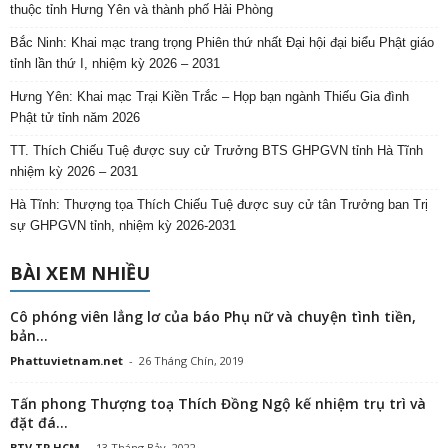
thuộc tỉnh Hưng Yên và thành phố Hải Phòng
Bắc Ninh: Khai mạc trang trọng Phiên thứ nhất Đại hội đại biểu Phật giáo
tỉnh lần thứ I, nhiệm kỳ 2026 – 2031
Hưng Yên: Khai mạc Trại Kiền Trắc – Họp bạn ngành Thiếu Gia đình
Phật tử tỉnh năm 2026
TT. Thích Chiếu Tuệ được suy cử Trưởng BTS GHPGVN tỉnh Hà Tĩnh
nhiệm kỳ 2026 – 2031
Hà Tĩnh: Thượng tọa Thích Chiếu Tuệ được suy cử tân Trưởng ban Trị
sự GHPGVN tỉnh, nhiệm kỳ 2026-2031
BÀI XEM NHIỀU
Cô phóng viên lẳng lơ của báo Phụ nữ và chuyện tình tiền,
bản...
Phattuvietnam.net
-
26 Tháng Chín, 2019
Tấn phong Thượng toạ Thích Đồng Ngộ kế nhiệm trụ trì và
đặt đá...
BTV TP.HCM
-
13 Tháng Bảy, 2022