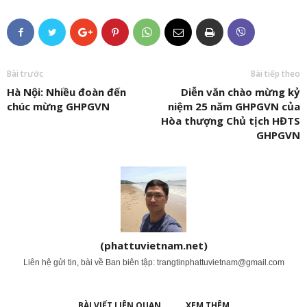
Bài trước
Bài tiếp theo
Hà Nội: Nhiều đoàn đến
Diễn văn chào mừng kỷ
chúc mừng GHPGVN
niệm 25 năm GHPGVN của
Hòa thượng Chủ tịch HĐTS
GHPGVN
(phattuvietnam.net)
Liên hệ gửi tin, bài về Ban biên tập:
trangtinphattuvietnam@gmail.com
BÀI VIẾT LIÊN QUAN
XEM THÊM