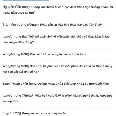
Nguyên Cần
trong
Không khí chuẩn bị cho Tọa đàm Khoa học Hoằng pháp Hải
ngoại năm 2025 tại Huế
Trần Minh
trong
Mở tranh Phật, cầu an trên bảo tháp Mandala Tây Thiên
trong
tonydo
Báo Tuổi trẻ phản ảnh về việc phần đất chùa cổ Giác Lâm bị rao
bán với giá 60 tỉ đồng?
trong
kennytruong
Vãn cảnh chùa cổ ngàn năm ở Triều Tiên
trong
kennytruong
Báo Tuổi trẻ phản ảnh về việc phần đất chùa cổ Giác Lâm bị
rao bán với giá 60 tỉ đồng?
trong
Thích Thanh Châu
Quảng Ninh. Chùa Tiêu Dao Khóa Tu Học Cuối Năm
trong
tonydo
TP.HCM: “Văn hoá nghi lễ Phật giáo” cần có nghệ thuật, khoa học
và hợp thời
trong
tonydo
Đừng vô cảm với các thầy trụ trì