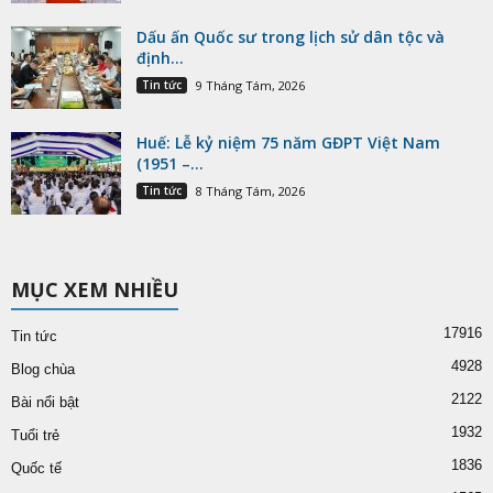
Dấu ấn Quốc sư trong lịch sử dân tộc và
định...
Tin tức
9 Tháng Tám, 2026
Huế: Lễ kỷ niệm 75 năm GĐPT Việt Nam
(1951 –...
Tin tức
8 Tháng Tám, 2026
MỤC XEM NHIỀU
17916
Tin tức
4928
Blog chùa
2122
Bài nổi bật
1932
Tuổi trẻ
1836
Quốc tế