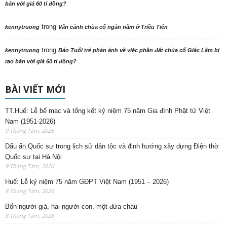
bán với giá 60 tỉ đồng?
trong
kennytruong
Vãn cảnh chùa cổ ngàn năm ở Triều Tiên
trong
kennytruong
Báo Tuổi trẻ phản ảnh về việc phần đất chùa cổ Giác Lâm bị
rao bán với giá 60 tỉ đồng?
BÀI VIẾT MỚI
TT.Huế: Lễ bế mạc và tổng kết kỷ niệm 75 năm Gia đình Phật tử Việt
Nam (1951-2026)
9 Tháng Tám, 2026
Dấu ấn Quốc sư trong lịch sử dân tộc và định hướng xây dựng Điện thờ
Quốc sư tại Hà Nội
9 Tháng Tám, 2026
Huế: Lễ kỷ niệm 75 năm GĐPT Việt Nam (1951 – 2026)
8 Tháng Tám, 2026
Bốn người già, hai người con, một đứa cháu
8 Tháng Tám, 2026