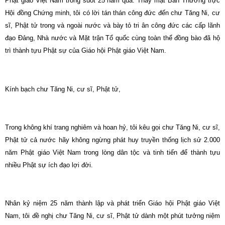
Phật giáo Việt
Nam
trong suốt 25 năm qua. Thay mặt Ban Thường trực
Hội đồng Chứng minh, tôi có lời tán thán công đức đến chư Tăng Ni, cư
sĩ, Phật tử trong và ngoài nước và bày tỏ tri ân công đức các cấp lãnh
đạo Đảng, Nhà nước và Mặt trận Tổ quốc cùng toàn thể đồng bào đã hộ
trì thành tựu Phật sự của Giáo hội Phật giáo Việt Nam.
Kính bạch chư Tăng Ni, cư sĩ, Phật tử,
Trong không khí trang nghiêm và hoan hỷ, tôi kêu gọi chư Tăng Ni, cư sĩ,
Phật tử cả nước hãy không ngừng phát huy truyền thống lịch sử 2.000
năm Phật giáo Việt Nam trong lòng dân tộc và tinh tiến để thành tựu
nhiều Phật sự ích đạo lợi đời.
Nhân kỷ niệm 25 năm thành lập và phát triển Giáo hội Phật giáo Việt
Nam, tôi đề nghị chư Tăng Ni, cư sĩ, Phật tử dành một phút tưởng niệm