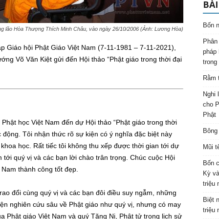
BÀI
Bốn n
ng lão Hòa Thượng Thích Minh Châu, vào ngày 26/10/2006 (Ảnh: Lương Hòa)
Phân 
 Giáo hội Phật Giáo Việt Nam (7-11-1981 – 7-11-2021),
pháp 
ớng Võ Văn Kiệt gửi đến Hội thảo “Phật giáo trong thời đại
trong
Rằm t
Nghi 
cho P
Phật
Phật học Việt Nam đến dự Hội thảo “Phật giáo trong thời
Bông 
c động. Tôi nhận thức rõ sự kiện có ý nghĩa đặc biệt này
khoa học. Rất tiếc tôi không thu xếp được thời gian tới dự
Mũi t
 tới quý vị và các bạn lời chào trân trọng. Chúc cuộc Hội
Bốn c
t Nam thành công tốt đẹp.
Kỳ và
triệu
 trao đổi cùng quý vị và các bạn đôi điều suy ngẫm, những
Biệt 
ện nghiên cứu sâu về Phật giáo như quý vị, nhưng có may
triệu
Phật giáo Việt Nam và quý Tăng Ni, Phật tử trong lịch sử