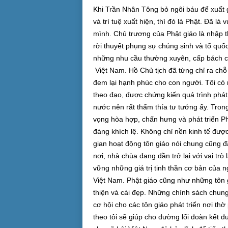
Khi Trần Nhân Tông bỏ ngôi báu để xuất g
và trí tuệ xuất hiện, thì đó là Phật. Đã 
mình. Chủ trương của Phật giáo là nhập th
rời thuyết phụng sự chúng sinh và tổ quố
những nhu cầu thường xuyên, cấp bách của
Việt Nam. Hồ Chủ tịch đã từng chỉ ra chỗ
đem lại hạnh phúc cho con người. Tôi có
theo đạo, được chứng kiến quá trình phát 
nước nên rất thấm thía tư tướng ấy. Tro
vọng hòa hợp, chấn hưng và phát triển P
đáng khích lệ. Không chỉ nền kinh tế được
gian hoạt động tôn giáo nói chung cũng
nơi, nhà chùa đang dần trở lại với vai trò
vững những giá trị tinh thần cơ bản của n
Việt Nam. Phật giáo cũng như những tôn
thiện và cái đẹp. Những chính sách chun
cơ hội cho các tôn giáo phát triển nơi thờ 
theo tôi sẽ giúp cho đường lối đoàn kết 