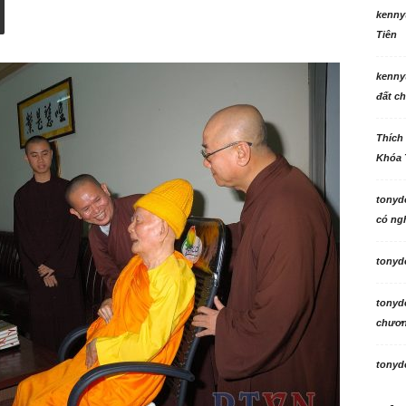
kenny
Tiên
kenny
đất ch
Thích
Khóa 
tonyd
có ngh
tonyd
tonyd
chương
tonyd