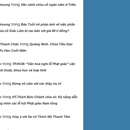
trong
truong
Vãn cảnh chùa cổ ngàn năm ở Triều
trong
truong
Báo Tuổi trẻ phản ảnh về việc phần
ùa cổ Giác Lâm bị rao bán với giá 60 tỉ đồng?
trong
 Thanh Châu
Quảng Ninh. Chùa Tiêu Dao
Tu Học Cuối Năm
trong
o
TP.HCM: “Văn hoá nghi lễ Phật giáo” cần
ệ thuật, khoa học và hợp thời
trong
o
Đừng vô cảm với các thầy trụ trì
trong
o
HT.Thích Bửu Chánh chia sẻ: Kỹ năng dẫn
 trình các lễ hội Phật giáo Nam tông
trong
o
Góp ý với Sư cô Thích Nữ Thanh Tâm