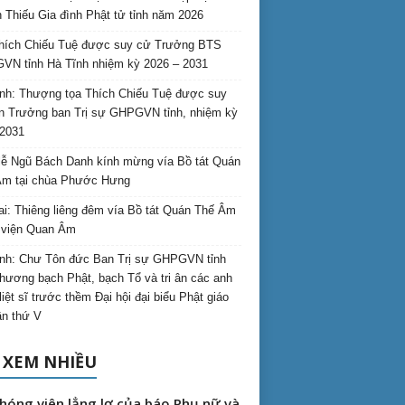
 Thiếu Gia đình Phật tử tỉnh năm 2026
hích Chiếu Tuệ được suy cử Trưởng BTS
N tỉnh Hà Tĩnh nhiệm kỳ 2026 – 2031
nh: Thượng tọa Thích Chiếu Tuệ được suy
n Trưởng ban Trị sự GHPGVN tỉnh, nhiệm kỳ
2031
ễ Ngũ Bách Danh kính mừng vía Bồ tát Quán
Âm tại chùa Phước Hưng
ai: Thiêng liêng đêm vía Bồ tát Quán Thế Âm
i viện Quan Âm
nh: Chư Tôn đức Ban Trị sự GHPGVN tỉnh
hương bạch Phật, bạch Tổ và tri ân các anh
liệt sĩ trước thềm Đại hội đại biểu Phật giáo
lần thứ V
 XEM NHIỀU
hóng viên lẳng lơ của báo Phụ nữ và