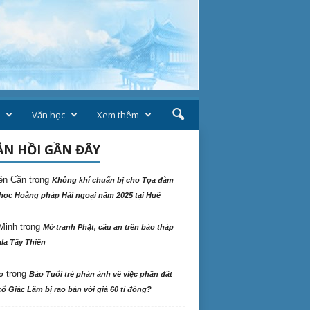
Văn học
Xem thêm
N HỒI GẦN ĐÂY
ên Cần
trong
Không khí chuẩn bị cho Tọa đàm
học Hoằng pháp Hải ngoại năm 2025 tại Huế
Minh
trong
Mở tranh Phật, cầu an trên bảo tháp
la Tây Thiên
trong
o
Báo Tuổi trẻ phản ảnh về việc phần đất
ổ Giác Lâm bị rao bán với giá 60 tỉ đồng?