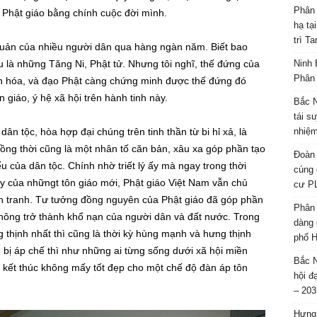
Phân 
 Phật giáo bằng chính cuộc đời mình.
hạ tạ
trì T
quản của nhiều người dân qua hàng ngàn năm. Biết bao
 là những Tăng Ni, Phật tử. Nhưng tôi nghĩ, thế đứng của
Ninh 
Phân 
ăn hóa, và đạo Phật càng chứng minh được thế đứng đó
n giáo, ý hệ xã hội trên hành tinh này.
Bắc N
tái s
dân tộc, hòa hợp đại chúng trên tinh thần từ bi hỉ xả, là
nhiệm
đồng thời cũng là một nhân tố căn bản, xâu xa góp phần tạo
Đoàn 
u của dân tộc. Chính nhờ triết lý ấy mà ngay trong thời
cúng 
ậy của nhữngt tôn giáo mới, Phật giáo Việt Nam vẫn chủ
cư P
h tranh. Tư tưởng đồng nguyên của Phật giáo đã góp phần
Phân 
không trở thành khổ nạn của người dân và đất nước. Trong
dàng 
ng thịnh nhất thì cũng là thời kỳ hùng mạnh và hưng thịnh
phố H
 bị áp chế thì như những ai từng sống dưới xã hội miền
Bắc N
ết thúc không mấy tốt đẹp cho một chế độ đàn áp tôn
hội đ
– 203
Hưng 