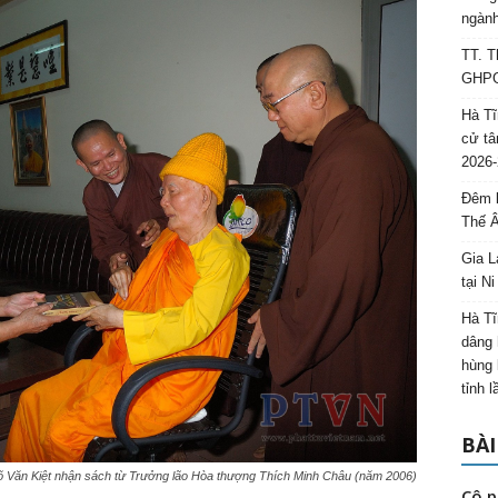
ngành
TT. T
GHPGV
Hà Tĩ
cử tâ
2026-
Đêm l
Thế 
Gia L
tại N
Hà Tĩ
dâng 
hùng 
tỉnh 
BÀI
 Văn Kiệt nhận sách từ Trưởng lão Hòa thượng Thích Minh Châu (năm 2006)
Cô p