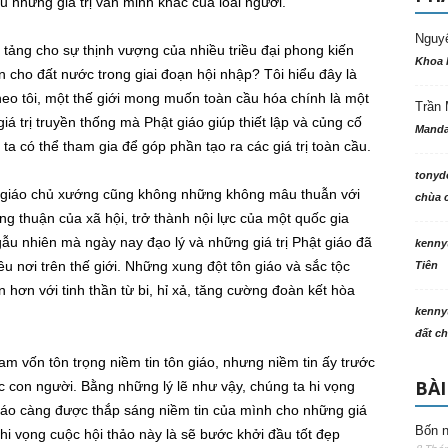
hu những giá trị văn minh khác của loài người.
Nguy
 tảng cho sự thịnh vượng của nhiều triều đại phong kiến
Khoa 
ển cho đất nước trong giai đoạn hội nhập? Tôi hiểu đây là
eo tôi, một thế giới mong muốn toàn cầu hóa chính là một
Trần 
 trị truyền thống mà Phật giáo giúp thiết lập và củng cố
Manda
 ta có thể tham gia để góp phần tạo ra các giá trị toàn cầu.
tonyd
 giáo chủ xướng cũng không những không mâu thuẫn với
chùa c
 thuận của xã hội, trở thành nội lực của một quốc gia
u nhiên mà ngày nay đạo lý và những giá trị Phật giáo đã
kenny
 nơi trên thế giới. Những xung đột tôn giáo và sắc tộc
Tiên
n hơn với tinh thần từ bi, hỉ xả, tăng cường đoàn kết hòa
kenny
đất ch
am vốn tôn trọng niềm tin tôn giáo, nhưng niềm tin ấy trước
BÀI
đức con người. Bằng những lý lẽ như vậy, chúng ta hi vọng
giáo càng được thắp sáng niềm tin của mình cho những giá
Bốn n
hi vọng cuộc hội thảo này là sẽ bước khởi đầu tốt đẹp