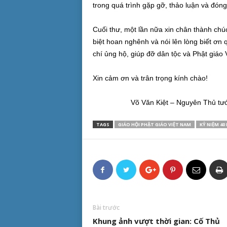
trong quá trình gặp gỡ, thảo luận và đóng
Cuối thư, một lần nữa xin chân thành chú
biệt hoan nghênh và nói lên lòng biết ơn 
chí ủng hộ, giúp đỡ dân tộc và Phật giáo 
Xin cảm ơn và trân trọng kính chào!
Võ Văn Kiệt – Nguyên Thủ tư
TAGS
GIÁO HỘI PHẬT GIÁO VIỆT NAM
KỶ NIỆM 40
Bài trước
Khung ảnh vượt thời gian: Cố Thủ