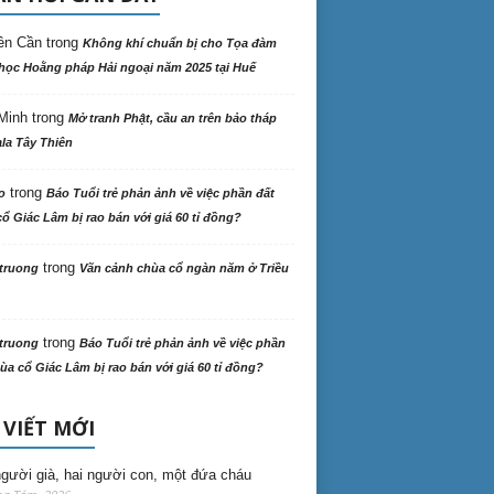
ên Cần
trong
Không khí chuẩn bị cho Tọa đàm
học Hoằng pháp Hải ngoại năm 2025 tại Huế
Minh
trong
Mở tranh Phật, cầu an trên bảo tháp
la Tây Thiên
trong
o
Báo Tuổi trẻ phản ảnh về việc phần đất
ổ Giác Lâm bị rao bán với giá 60 tỉ đồng?
trong
truong
Vãn cảnh chùa cổ ngàn năm ở Triều
trong
truong
Báo Tuổi trẻ phản ảnh về việc phần
ùa cổ Giác Lâm bị rao bán với giá 60 tỉ đồng?
 VIẾT MỚI
gười già, hai người con, một đứa cháu