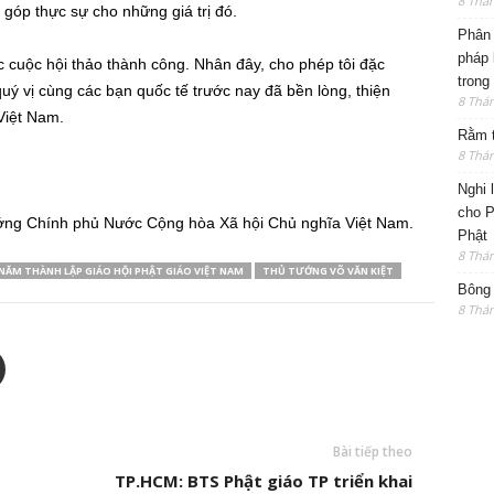
8 Thá
 góp thực sự cho những giá trị đó.
Phân 
pháp 
c cuộc hội thảo thành công. Nhân đây, cho phép tôi đặc
trong
quý vị cùng các bạn quốc tế trước nay đã bền lòng, thiện
8 Thá
Việt Nam.
Rằm t
8 Thá
Nghi 
cho P
ớng Chính phủ Nước Cộng hòa Xã hội Chủ nghĩa Việt Nam.
Phật
8 Thá
 NĂM THÀNH LẬP GIÁO HỘI PHẬT GIÁO VIỆT NAM
THỦ TƯỚNG VÕ VĂN KIỆT
Bông 
8 Thá
Bài tiếp theo
TP.HCM: BTS Phật giáo TP triển khai