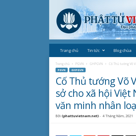
P
h
Trang chủ
Tin tức
Blog chùa
ậ
t
Trang chủ
PGVN
GHPGVN
Cố Thủ tướng Võ Văn
g
PGVN
GHPGVN
i
Cố Thủ tướng Võ Vă
á
o
sở cho xã hội Việt
V
i
văn minh nhân loạ
ệ
t
Bởi
(phattuvietnam.net)
-
4 Tháng Năm, 2021
N
a
m