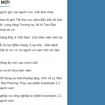
 MỚI
gười già, hai người con, một đứa cháu
ban Ni giới TW khu vực phía Bắc kết nối tình
lữ, cúng dàng Trường hạ, hộ trì Tam Bảo
 mùa an cư
háng Bảy ở Việt Nam, chín trăm năm nhìn lại
lễ Vu lan (Rằm tháng 7) tại nhà – Bản dành
hật tử sơ cơ và người có cảm tình với đạo
hồng ấy mới sáu mươi tuổi
ên và lời hứa trăm năm
hỗ đứng và một khoảng lặng: nhìn về Lý Nhã
 Mai Phương Thúy sau phiên livestream 2,1
 người xem
nghiệp và cộng nghiệp từ phiên livestream 2,1
 người xem