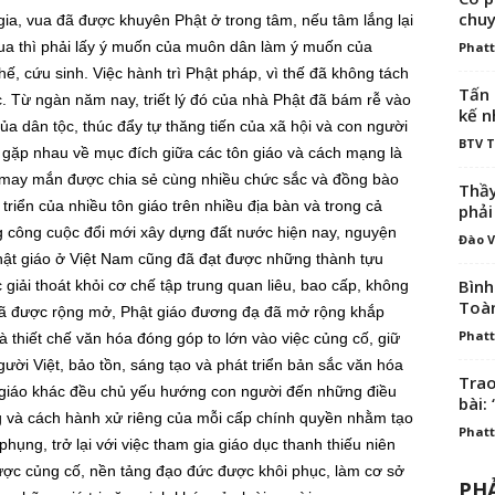
chuy
ia, vua đã được khuyên Phật ở trong tâm, nếu tâm lắng lại
là vua thì phải lấy ý muốn của muôn dân làm ý muốn của
Phatt
ế, cứu sinh. Việc hành trì Phật pháp, vì thế đã không tách
Tấn 
c. Từ ngàn năm nay, triết lý đó của nhà Phật đã bám rễ vào
kế n
 dân tộc, thúc đẩy tự thăng tiến của xã hội và con người
BTV 
 gặp nhau về mục đích giữa các tôn giáo và cách mạng là
 may mắn được chia sẻ cùng nhiều chức sắc và đồng bào
Thầy
triển của nhiều tôn giáo trên nhiều địa bàn và trong cả
phải
ng công cuộc đổi mới xây dựng đất nước hiện nay, nguyện
Đào V
hật giáo ở Việt Nam cũng đã đạt được những thành tựu
Bình
 giải thoát khỏi cơ chế tập trung quan liêu, bao cấp, không
Toà
 đã được rộng mở, Phật giáo đương đạ đã mở rộng khắp
Phatt
 là thiết chế văn hóa đóng góp to lớn vào việc củng cố, giữ
gười Việt, bảo tồn, sáng tạo và phát triển bản sắc văn hóa
Trao
 giáo khác đều chủ yếu hướng con người đến những điều
bài: 
g và cách hành xử riêng của mỗi cấp chính quyền nhằm tạo
Phatt
phụng, trở lại với việc tham gia giáo dục thanh thiếu niên
được củng cố, nền tảng đạo đức được khôi phục, làm cơ sở
PHẢ