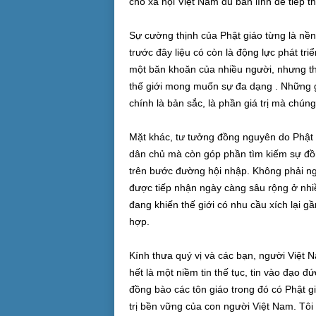
cho xã hội Việt Nam đủ bản lĩnh để tiếp t
Sự cường thịnh của Phật giáo từng là nền
trước đây liệu có còn là động lực phát tri
một băn khoăn của nhiều người, nhưng th
thế giới mong muốn sự đa dạng . Những giá
chính là bản sắc, là phần giá trị mà chúng
Mặt khác, tư tưởng đồng nguyên do Phật
dân chủ mà còn góp phần tìm kiếm sự đồng
trên bước đường hội nhập. Không phải ngẫ
được tiếp nhận ngày càng sâu rộng ở nhiều
đang khiến thế giới có nhu cầu xích lại gầ
hợp.
Kính thưa quý vị và các bạn, người Việt N
hết là một niềm tin thế tục, tin vào đạo 
đồng bào các tôn giáo trong đó có Phật 
trị bền vững của con người Việt Nam. Tôi 