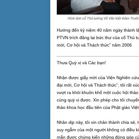
Hình ảnh cố Thủ tướng Võ Văn Kiệt thăm Trưở
Hướng đến kỷ niệm 40 năm ngày thành lập
PTVN trích đăng lại bức thư của cố Thủ tư
mới, Cơ hội và Thách thức” năm 2006
Thưa Quý vị và Các bạn!
Nhận được giấy mời của Viện Nghiên cứu 
đại mới, Cơ hội và Thách thức”, tôi rất xú
vượt ra khỏi khuôn khổ một cuộc hội thảo 
cùng quý vị được. Xin phép cho tôi chuyển
thảo khoa học đầu tiên của Phật giáo Việ
Nhân dịp này, tôi xin chân thành chia sẻ,
suy ngẫm của một người không có điều ki
mắn được chứng kiến những đóng góp của 