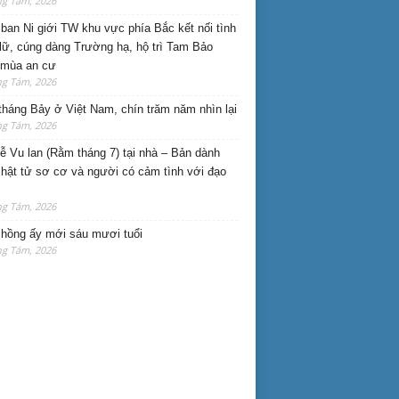
ng Tám, 2026
ban Ni giới TW khu vực phía Bắc kết nối tình
lữ, cúng dàng Trường hạ, hộ trì Tam Bảo
 mùa an cư
ng Tám, 2026
háng Bảy ở Việt Nam, chín trăm năm nhìn lại
ng Tám, 2026
lễ Vu lan (Rằm tháng 7) tại nhà – Bản dành
hật tử sơ cơ và người có cảm tình với đạo
ng Tám, 2026
hồng ấy mới sáu mươi tuổi
ng Tám, 2026