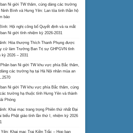
ban Ni giới TW thăm, cúng dàng các trường
i Ninh Bình và Hưng Yên: Lan tỏa tinh thần hộ
am bảo
Bình: Hội nghị công bố Quyết định và ra mắt
ban Ni giới tỉnh nhiệm kỳ 2026-2031
inh: Hòa thượng Thích Thanh Phụng được
uy cử làm Trưởng Ban Trị sự GHPGVN tỉnh
 kỳ 2026 – 2031
Phân ban Ni giới TW khu vực phía Bắc thăm,
dàng các trường hạ tại Hà Nội nhân mùa an
L.2570
ban Ni giới TW khu vực phía Bắc thăm, cúng
các trường hạ thuộc tỉnh Hưng Yên và thành
ải Phòng
inh: Khai mạc trang trọng Phiên thứ nhất Đại
ại biểu Phật giáo tỉnh lần thứ I, nhiệm kỳ 2026
1
Yên: Khai mạc Trại Kiền Trắc – Họp bạn