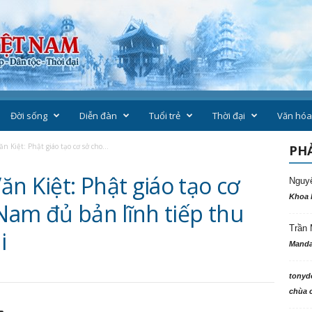
Đời sống
Diễn đàn
Tuổi trẻ
Thời đại
Văn hóa
 Kiệt: Phật giáo tạo cơ sở cho...
PHẢ
n Kiệt: Phật giáo tạo cơ
Nguy
Khoa 
 Nam đủ bản lĩnh tiếp thu
Trần 
i
Manda
tonyd
chùa c