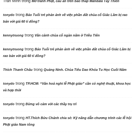
Trần Minh
trong
Mở tranh Phật, cầu an trên bảo tháp Mandala Tây Thiên
trong
tonydo
Báo Tuổi trẻ phản ảnh về việc phần đất chùa cổ Giác Lâm bị rao
bán với giá 60 tỉ đồng?
trong
kennytruong
Vãn cảnh chùa cổ ngàn năm ở Triều Tiên
trong
kennytruong
Báo Tuổi trẻ phản ảnh về việc phần đất chùa cổ Giác Lâm bị
rao bán với giá 60 tỉ đồng?
trong
Thích Thanh Châu
Quảng Ninh. Chùa Tiêu Dao Khóa Tu Học Cuối Năm
trong
tonydo
TP.HCM: “Văn hoá nghi lễ Phật giáo” cần có nghệ thuật, khoa học
và hợp thời
trong
tonydo
Đừng vô cảm với các thầy trụ trì
trong
tonydo
HT.Thích Bửu Chánh chia sẻ: Kỹ năng dẫn chương trình các lễ hội
Phật giáo Nam tông