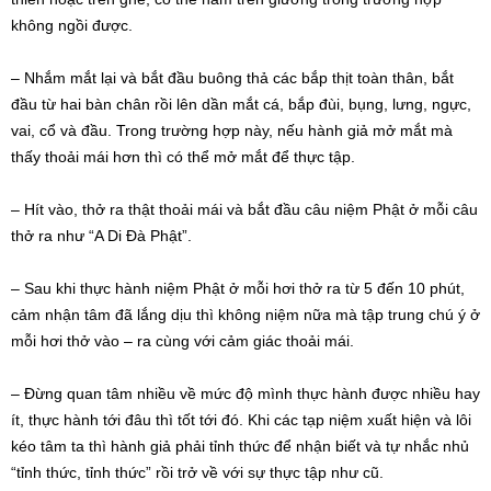
không ngồi được.
– Nhắm mắt lại và bắt đầu buông thả các bắp thịt toàn thân, bắt
đầu từ hai bàn chân rồi lên dần mắt cá, bắp đùi, bụng, lưng, ngực,
vai, cổ và đầu. Trong trường hợp này, nếu hành giả mở mắt mà
thấy thoải mái hơn thì có thể mở mắt để thực tập.
– Hít vào, thở ra thật thoải mái và bắt đầu câu niệm Phật ở mỗi câu
thở ra như “A Di Đà Phật”.
– Sau khi thực hành niệm Phật ở mỗi hơi thở ra từ 5 đến 10 phút,
cảm nhận tâm đã lắng dịu thì không niệm nữa mà tập trung chú ý ở
mỗi hơi thở vào – ra cùng với cảm giác thoải mái.
– Đừng quan tâm nhiều về mức độ mình thực hành được nhiều hay
ít, thực hành tới đâu thì tốt tới đó. Khi các tạp niệm xuất hiện và lôi
kéo tâm ta thì hành giả phải tỉnh thức để nhận biết và tự nhắc nhủ
“tỉnh thức, tỉnh thức” rồi trở về với sự thực tập như cũ.