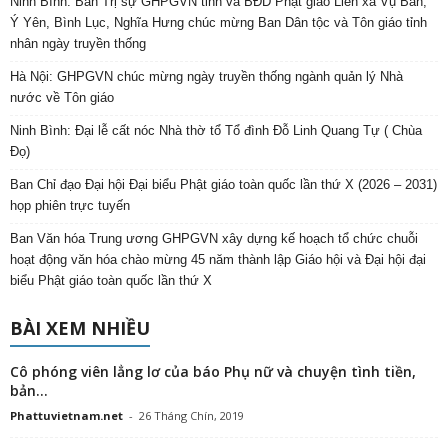
Ninh Bình: Ban Trị sự GHPGVN tỉnh và BĐD Phật giáo Liên xã Vụ Bản,
Ý Yên, Bình Lục, Nghĩa Hưng chúc mừng Ban Dân tộc và Tôn giáo tỉnh
nhân ngày truyền thống
Hà Nội: GHPGVN chúc mừng ngày truyền thống ngành quản lý Nhà
nước về Tôn giáo
Ninh Bình: Đại lễ cất nóc Nhà thờ tổ Tổ đình Đỗ Linh Quang Tự ( Chùa
Đọ)
Ban Chỉ đạo Đại hội Đại biểu Phật giáo toàn quốc lần thứ X (2026 – 2031)
họp phiên trực tuyến
Ban Văn hóa Trung ương GHPGVN xây dựng kế hoạch tổ chức chuỗi
hoạt động văn hóa chào mừng 45 năm thành lập Giáo hội và Đại hội đại
biểu Phật giáo toàn quốc lần thứ X
BÀI XEM NHIỀU
Cô phóng viên lẳng lơ của báo Phụ nữ và chuyện tình tiền,
bản...
Phattuvietnam.net
-
26 Tháng Chín, 2019