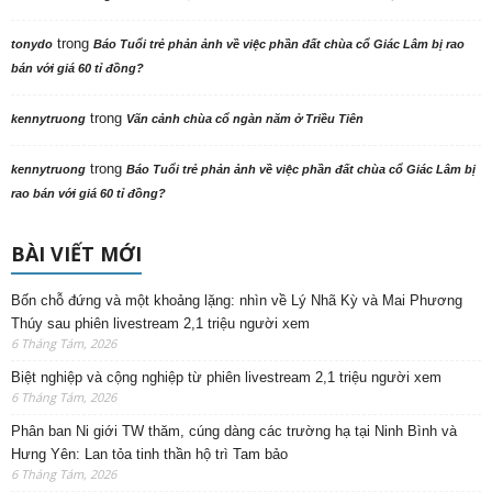
trong
tonydo
Báo Tuổi trẻ phản ảnh về việc phần đất chùa cổ Giác Lâm bị rao
bán với giá 60 tỉ đồng?
trong
kennytruong
Vãn cảnh chùa cổ ngàn năm ở Triều Tiên
trong
kennytruong
Báo Tuổi trẻ phản ảnh về việc phần đất chùa cổ Giác Lâm bị
rao bán với giá 60 tỉ đồng?
BÀI VIẾT MỚI
Bốn chỗ đứng và một khoảng lặng: nhìn về Lý Nhã Kỳ và Mai Phương
Thúy sau phiên livestream 2,1 triệu người xem
6 Tháng Tám, 2026
Biệt nghiệp và cộng nghiệp từ phiên livestream 2,1 triệu người xem
6 Tháng Tám, 2026
Phân ban Ni giới TW thăm, cúng dàng các trường hạ tại Ninh Bình và
Hưng Yên: Lan tỏa tinh thần hộ trì Tam bảo
6 Tháng Tám, 2026