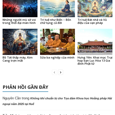
Những người mù sờ voi
Trí tuệ như Biển – Bốn
Trí tuệ Bát nhã và Vũ
trong thời đại màn hình
chữ tụng cả đời
điệu của vạn pháp
Bồ Tát thấp mày, Kim
Sửa ba nghiệp của mình
Hưng Yên: Khai mạc Trại
Cang trợn mắt
họp bạn Lục Hòa 13 Gia
đình Phật tử
PHẢN HỒI GẦN ĐÂY
Nguyên Cần
trong
Không khí chuẩn bị cho Tọa đàm Khoa học Hoằng pháp Hải
ngoại năm 2025 tại Huế