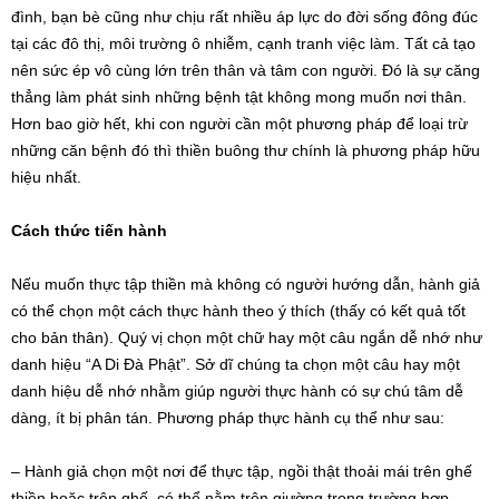
đình, bạn bè cũng như chịu rất nhiều áp lực do đời sống đông đúc
tại các đô thị, môi trường ô nhiễm, cạnh tranh việc làm. Tất cả tạo
nên sức ép vô cùng lớn trên thân và tâm con người. Đó là sự căng
thẳng làm phát sinh những bệnh tật không mong muốn nơi thân.
Hơn bao giờ hết, khi con người cần một phương pháp để loại trừ
những căn bệnh đó thì thiền buông thư chính là phương pháp hữu
hiệu nhất.
Cách thức tiến hành
Nếu muốn thực tập thiền mà không có người hướng dẫn, hành giả
có thể chọn một cách thực hành theo ý thích (thấy có kết quả tốt
cho bản thân). Quý vị chọn một chữ hay một câu ngắn dễ nhớ như
danh hiệu “A Di Đà Phật”. Sở dĩ chúng ta chọn một câu hay một
danh hiệu dễ nhớ nhằm giúp người thực hành có sự chú tâm dễ
dàng, ít bị phân tán. Phương pháp thực hành cụ thể như sau:
– Hành giả chọn một nơi để thực tập, ngồi thật thoải mái trên ghế
thiền hoặc trên ghế, có thể nằm trên giường trong trường hợp