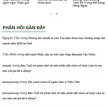
ngôn ngữ Thiền gia
chữa lành
Tâm Xả Trong Đời Sống
Hằng Ngày
PHẢN HỒI GẦN ĐÂY
Nguyên Cần
trong
Không khí chuẩn bị cho Tọa đàm Khoa học Hoằng pháp Hải
ngoại năm 2025 tại Huế
Trần Minh
trong
Mở tranh Phật, cầu an trên bảo tháp Mandala Tây Thiên
trong
tonydo
Báo Tuổi trẻ phản ảnh về việc phần đất chùa cổ Giác Lâm bị rao
bán với giá 60 tỉ đồng?
trong
kennytruong
Vãn cảnh chùa cổ ngàn năm ở Triều Tiên
trong
kennytruong
Báo Tuổi trẻ phản ảnh về việc phần đất chùa cổ Giác Lâm bị
rao bán với giá 60 tỉ đồng?