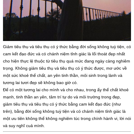
Giảm tiêu thụ và tiêu thụ có ý thức bằng đời sống không tuỳ tiện, có
cam kết đạo đức và có chánh niệm tỉnh giác là lối thoát đẹp nhất
cho hiện thực lệ thuộc từ tiêu thụ quá mức đang ngày càng nghiêm
trọng. Không giảm tiêu thụ và tiêu thụ có ý thức được, mơ ước về
một sức khoẻ thể chất, an yên tinh thần, môi sinh trong lành và
tương lai tươi đẹp sẽ không bao giờ có.
Để có một tương lai cho mình và cho nhau, trong ấy thể chất khoẻ
mạnh, tinh thần an yên, tâm trí tự do và môi trường trong đẹp,
giảm tiêu thụ và tiêu thụ có ý thức bằng cam kết đạo đức (như
trên), bằng đời sống không tuỳ tiện và có chánh niệm tỉnh giác là
một ưu tiên không thể không nghiêm túc trong chính hành vi, lời nói
và suy nghĩ cuả mình.