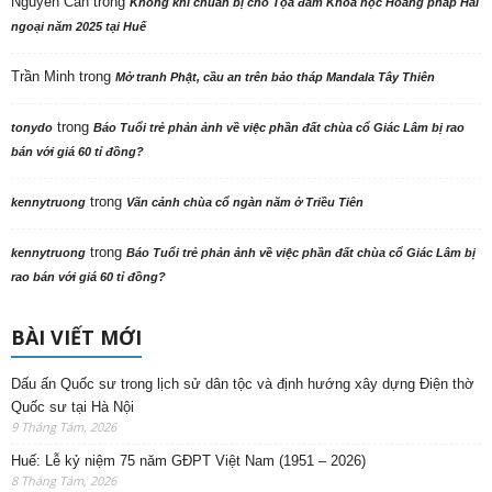
Nguyên Cần
trong
Không khí chuẩn bị cho Tọa đàm Khoa học Hoằng pháp Hải
ngoại năm 2025 tại Huế
Trần Minh
trong
Mở tranh Phật, cầu an trên bảo tháp Mandala Tây Thiên
trong
tonydo
Báo Tuổi trẻ phản ảnh về việc phần đất chùa cổ Giác Lâm bị rao
bán với giá 60 tỉ đồng?
trong
kennytruong
Vãn cảnh chùa cổ ngàn năm ở Triều Tiên
trong
kennytruong
Báo Tuổi trẻ phản ảnh về việc phần đất chùa cổ Giác Lâm bị
rao bán với giá 60 tỉ đồng?
BÀI VIẾT MỚI
Dấu ấn Quốc sư trong lịch sử dân tộc và định hướng xây dựng Điện thờ
Quốc sư tại Hà Nội
9 Tháng Tám, 2026
Huế: Lễ kỷ niệm 75 năm GĐPT Việt Nam (1951 – 2026)
8 Tháng Tám, 2026