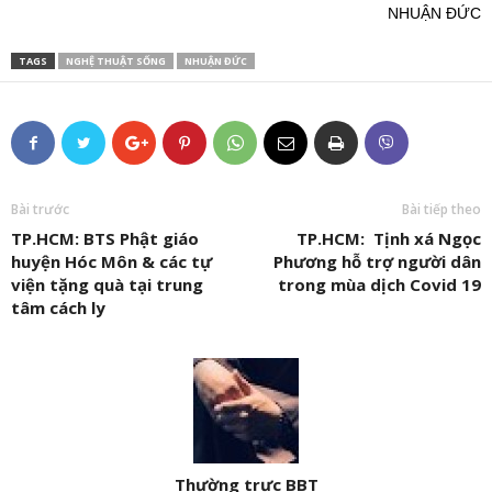
NHUẬN ĐỨC
TAGS
NGHỆ THUẬT SỐNG
NHUẬN ĐỨC
Bài trước
Bài tiếp theo
TP.HCM: BTS Phật giáo
TP.HCM: Tịnh xá Ngọc
huyện Hóc Môn & các tự
Phương hỗ trợ người dân
viện tặng quà tại trung
trong mùa dịch Covid 19
tâm cách ly
Thường trực BBT